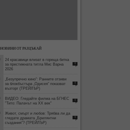
НОВИНИ ОТ РАЗЦЪКАЙ
0
24 красавици влизат в гореща битка
за престижната титла Мис Варна
0
2026
1
„Безупречно кино“: Ранните отзиви
за блокбъстъра „Одисея“ показват
0
възторг (ТРЕЙЛЪР)
8
ВИДЕО: Гледайте филма на БГНЕС
0
"Тито: Палачът на ХХ век"
3
Живот, смърт и любов: Трябва ли да
гледате драмата „Брилянтни
0
създания“? (ТРЕЙЛЪР)