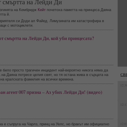
т смъртта на Лейди Ди
огинята на Кембридж
Кейт
почетоха паметта на принцеса Даяна
тта й.
с приятеля си Доди ал Файед. Лимузината им катастрофира в
раци с мотоциклети.
от смъртта на Лейди Ди, кой уби принцесата?
 било просто трагичен инцидент най-вероятно никога няма да
СВ
а на Даяна потресе целия свят, но тя остана жива в сърцата на
н на кралската фамилия на всички времена.
12:3
н агент 007 призна – Аз убих Лейди Ди! (видео)
12:1
12:0
а е съпруга на Чарлз, принц на Уелс, но бракът им официално