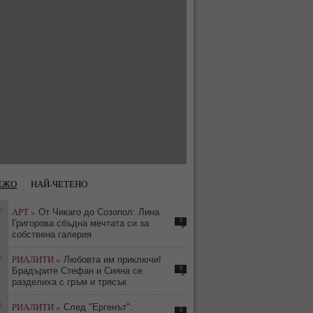
ЕЖО
НАЙ-ЧЕТЕНО
0
АРТ »
От Чикаго до Созопол: Лина
0
Григорова сбъдна мечтата си за
собствена галерия
3
РИАЛИТИ »
Любовта им приключи!
0
Брадърите Стефан и Сияна се
разделиха с гръм и трясък
3
РИАЛИТИ »
След "Ергенът":
0