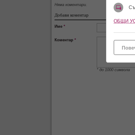
Няма коментари.
Съ
Добави коментар
ОБЩИ У
Име
*
Коментар
*
Пове
* до 1000 символа