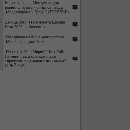
4
Не чак толкова Междузвездни
войни: Струва ли си да се гледа
0
„Мандалореца и Грогу“? (ТРЕЙЛЪР)
3
Деница Малчева е новата Царица
0
Роза 2026 на Казанлък
4
33-годишна майка и брокер стана
0
„Мисис Пловдив“ 2026
1
„Проектът "Аве Мария"“: Как Райън
Гослинг спаси слънцето и се
0
сприятели с каменен извънземен?
(ТРЕЙЛЪР)