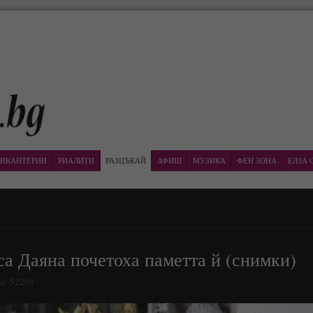
ИКАНТЕРИИ
РИАЛИТИ
РАЗЦЪКАЙ
АФИШ
МУЗИКА
ФЕН ЗОНА
ЕЛЗА 
а Даяна почетоха паметта й (снимки)
на: 52208