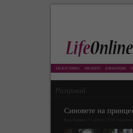
ЕКСКЛУЗИВНО
ЗВЕЗДИТЕ
КЛЮКАРНИК
П
Разцъкай
Синовете на принцес
Елза Парини | 31 август, 15:04 | прочете