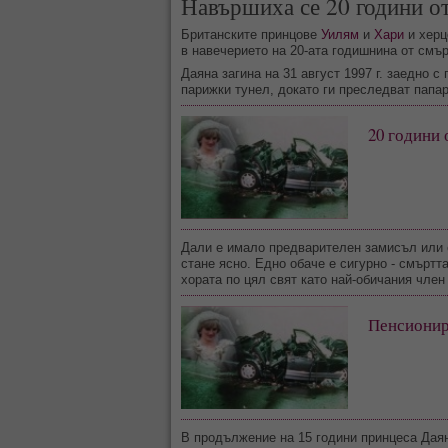
Навършиха се 20 години о
Британските принцове
Уилям
и
Хари
и херц
в навечерието на 20-ата годишнина от смър
Даяна загина на 31 август 1997 г. заедно 
парижки тунел, докато ги преследват папа
20 години 
Дали е имало предварителен замисъл или е
стане ясно. Едно обаче е сигурно - смъртт
хората по цял свят като най-обичания чле
Пенсионира
В продължение на 15 години принцеса Даян