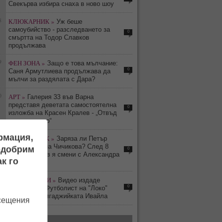
Свекърва избира снаха в ново шоу
8
КЛЮКАРНИК »
Уж беше
самоубийство - разследването за
0
смъртта на Тодор Славков
продължава
9
ФЕН ЗОНА »
Защо е това мълчание:
0
Саня Армутлиева продължава да
мълчи за раздялата с Дара?
0
АРТ »
Галерия 33 във Варна
представя деветата самостоятелна
0
изложба на Красен Кралев - „Отвъд
съзерцанието“
ормация,
4
КЛЮКАРНИК »
Заряза ли Петър
Дочев Ирмена Чичикова? След 8
подобрим
0
години любов я смени с Александра
к го
Фейгин
1
ПИКАНТЕРИИ »
Видео издаде
0
флирта им: Футболист на "Локо"
(Пд) заби чалгаджийката Ивайла
осещения