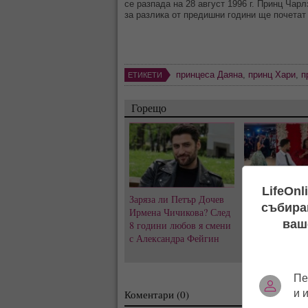
се разпада на 28 август 1996 г. Принц Чар
за разлика от предишни години ще почетат 
принцеса Даяна
,
принц Хари
,
п
ЕТИКЕТИ
Горещо
LifeOnl
Заряза ли Петър Дочев
Къна на „Висок
събиран
Ирмена Чичикова? След
Емрах Стораро
ваш
8 години любов я смени
преди сватбата
с Александра Фейгин
скандалите и т
за Тони не сти
Пе
и 
Коментари (0)