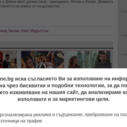
лз и Даяна имат двама сина - принцовете Уилям и Хенри. Двамата
паметта на майка си по-дискретно.
13:1
ринц Уилям
,
Кейт Мидълтън
11:4
10:5
ine.bg иска съгласието Ви за използване на инф
17:2
ото":
Видео издаде флирта
Нова жена? Геро стопи
а чрез бисквитки и подобни технологии, за да 
 и Айлян
им: Футболист на
50 кила, подмлади се и
ето изживяване на нашия сайт, да анализираме ка
, докато
"Локо" (Пд) заби
сложи край на 20-
ревогите
чалгаджийката Ивайла
годишен брак
използвате и за маркетингови цели.
16:4
хват
рсонализирана реклама и съдържание, преброяване на п
източници на трафик