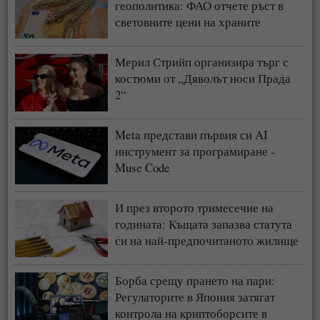
геополитика: ФАО отчете ръст в
световните цени на храните
Мерил Стрийп организира търг с
костюми от „Дяволът носи Прада
2“
Meta представи първия си AI
инструмент за програмиране -
Muse Code
И през второто тримесечие на
годината: Къщата запазва статута
си на най-предпочитаното жилище
у нас
Борба срещу прането на пари:
Регулаторите в Япония затягат
контрола на криптоборсите в