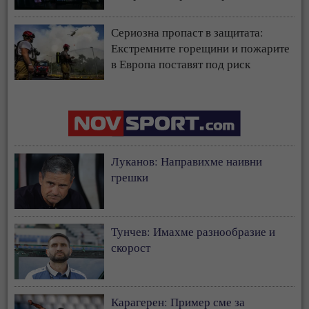
страната
Сериозна пропаст в защитата:
Екстремните горещини и пожарите
в Европа поставят под риск
застрахователния модел
Луканов: Направихме наивни
грешки
Тунчев: Имахме разнообразие и
скорост
Карагерен: Пример сме за