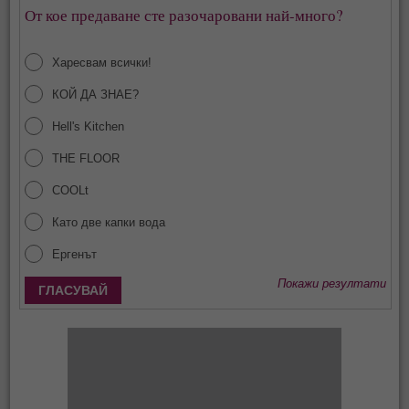
От кое предаване сте разочаровани най-много?
Харесвам всички!
КОЙ ДА ЗНАЕ?
Hell's Kitchen
THE FLOOR
COOLt
Като две капки вода
Ергенът
Покажи резултати