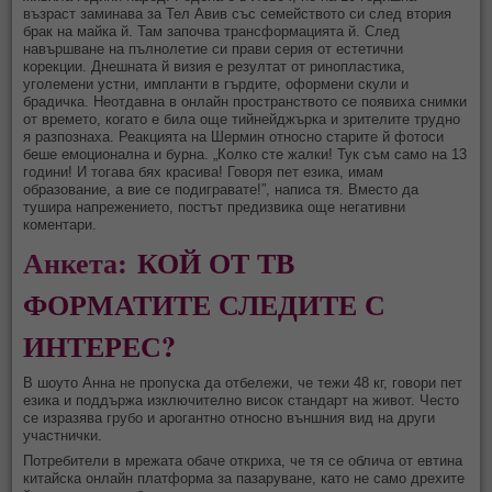
възраст заминава за Тел Авив със семейството си след втория
брак на майка й. Там започва трансформацията й. След
навършване на пълнолетие си прави серия от естетични
корекции. Днешната й визия е резултат от ринопластика,
уголемени устни, импланти в гърдите, оформени скули и
брадичка. Неотдавна в онлайн пространството се появиха снимки
от времето, когато е била още тийнейджърка и зрителите трудно
я разпознаха. Реакцията на Шермин относно старите й фотоси
беше емоционална и бурна. „Колко сте жалки! Тук съм само на 13
години! И тогава бях красива! Говоря пет езика, имам
образование, а вие се подигравате!”, написа тя. Вместо да
тушира напрежението, постът предизвика още негативни
коментари.
Анкета:
КОЙ ОТ ТВ
ФОРМАТИТЕ СЛЕДИТЕ С
ИНТЕРЕС?
В шоуто Анна не пропуска да отбележи, че тежи 48 кг, говори пет
езика и поддържа изключително висок стандарт на живот. Често
се изразява грубо и арогантно относно външния вид на други
участнички.
Потребители в мрежата обаче откриха, че тя се облича от евтина
китайска онлайн платформа за пазаруване, като не само дрехите