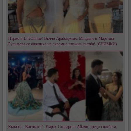
Първо в LifeOnline! Вълчо Арабаджиев Младши и Мартина
Русимова сe oжениха на скромна плажна сватба! (СНИМКИ)
Къна на „Високото": Емрах Стораро и Айлян преди сватбата,