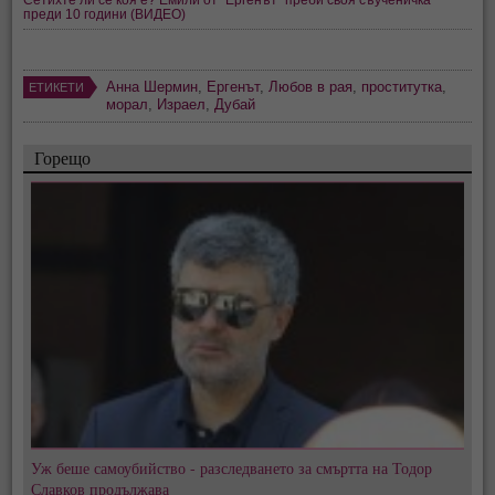
преди 10 години (ВИДЕО)
Анна Шермин
,
Ергенът
,
Любов в рая
,
проститутка
,
ЕТИКЕТИ
морал
,
Израел
,
Дубай
Горещо
Уж беше самоубийство - разследването за смъртта на Тодор
Славков продължава