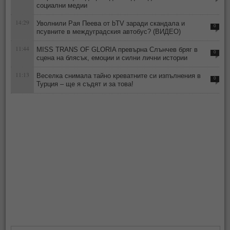
социални медии
14:29
Уволнили Рая Пеева от bTV заради скандала и
0
псувните в междуградския автобус? (ВИДЕО)
11:44
MISS TRANS OF GLORIA превърна Слънчев бряг в
0
сцена на блясък, емоции и силни лични истории
11:13
Веселка снимала тайно креватните си изпълнения в
0
Турция – ще я съдят и за това!