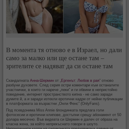
В момента тя отново е в Израел, но дали
само за малко или ще остане там –
зрителите се надяват да си остане там
Скандалната
Анна-Шермин
от „
Ергенът
:
Любов в рая
” отново
разбуни духовете. След серия остри коментари към останалите
участнички, в които ги нарече „леки” и ги обвини в непристойно
поведение, интернет пространството кипна - не само заради
думите й, а и заради изтекли еротични кадри от нейни публикации
в платформата за възрастни „Онли Фенс” (OnlyFans).
Под псевдонимa Miss Annie блондинката предлага голи
фотосесии и еротични клипове, достъпни срещу абонамент от 50
долара месечно. Във видеата си Шермин e далеч от образа на
класна жена, за който непрекъснато говори в шоуто.
Неприличните кадри на силиконката предизвикаха лавина от