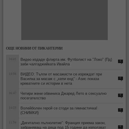
ОЩЕ НОВИНИ ОТ ПИКАНТЕРИИ
16:41
Видео издаде флирта им: Футболист на "Локо" (Пд)
0
заби чалгаджийката Ивайла
14:04
ВИДЕО: Тълпи от масажисти се изреждат при
Василка за масаж с „хепи енд“ - Азис показа
0
креватните си истории в нета
16:47
Четири жени обвиниха Джаред Лето в сексуално
0
посегателство
14:25
Волейболен герой се сгоди за гимнастичка!
0
(СНИМКИ)
11:54
„Дигитално пълнолетие“: Франция приема закон,
забраняващ на деца под 15 години да използват
0