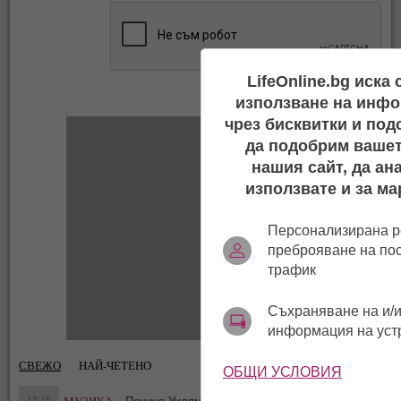
LifeOnline.bg иска
използване на инфо
чрез бисквитки и под
да подобрим вашет
нашия сайт, да ан
използвате и за ма
Персонализирана р
преброяване на по
трафик
Съхраняване на и/и
информация на уст
СВЕЖО
НАЙ-ЧЕТЕНО
ОБЩИ УСЛОВИЯ
15:19