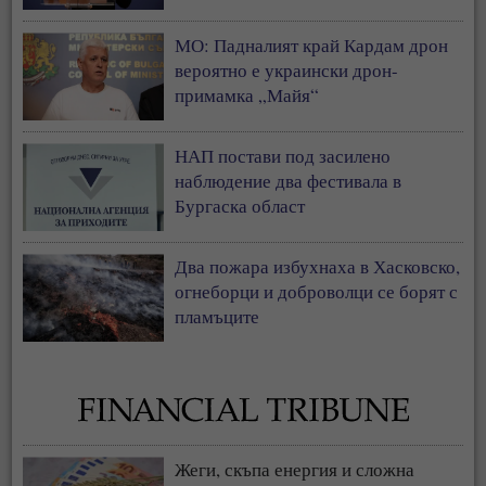
МО: Падналият край Кардам дрон
вероятно е украински дрон-
примамка „Майя“
НАП постави под засилено
наблюдение два фестивала в
Бургаска област
Два пожара избухнаха в Хасковско,
огнеборци и доброволци се борят с
пламъците
Жеги, скъпа енергия и сложна