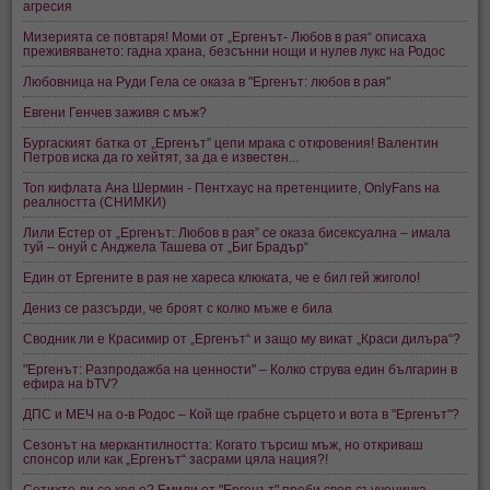
агресия
Мизерията се повтаря! Моми от „Ергенът- Любов в рая“ описаха
преживяването: гадна храна, безсънни нощи и нулев лукс на Родос
Любовница на Руди Гела се оказа в "Ергенът: любов в рая"
Евгени Генчев заживя с мъж?
Бургаският батка от „Ергенът” цепи мрака с откровения! Валентин
Петров иска да го хейтят, за да е известен...
Топ кифлата Ана Шермин - Пентхаус на претенциите, OnlyFans на
реалността (СНИМКИ)
Лили Естер от „Ергенът: Любов в рая” се оказа бисексуална – имала
туй – онуй с Анджела Ташева от „Биг Брадър“
Един от Ергените в рая не хареса клюката, че е бил гей жиголо!
Дениз се разсърди, че броят с колко мъже е била
Сводник ли е Красимир от „Ергенът“ и защо му викат „Краси дилъра“?
"Ергенът: Разпродажба на ценности" – Колко струва един българин в
ефира на bTV?
ДПС и МЕЧ на о-в Родос – Кой ще грабне сърцето и вота в "Ергенът"?
Сезонът на меркантилността: Когато търсиш мъж, но откриваш
спонсор или как „Ергенът“ засрами цяла нация?!
Сетихте ли се коя е? Емили от "Ергенът" преби своя съученичка