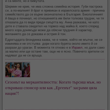
й са менте, но и бижутата.
Шермин не крие, че има сложна семейна история. Губи пастрока
си, а по-малкият й брат е привикан в израелската армия - причина
семейството да се върне окончателно в България. Биологичният
й баща е починал, но отношенията им били толкова трудни, че тя
отказала да го види преди смъртта му. Анна разказва, че като
дете е ставала свидетел на тормоз над майка й, което според
много хора донякъде може да обясни трудния й характер,
желанието да се доказва и острия й тон.
Едрогърдата блондинка казва, че е човек, който не мълчи, не се
извинява и не отстъпва дори когато бурята около името й се
разрази до ураган. В момента тя отново е в
Израел
, но дали само
за малко или ще остане там, още не е ясно. Повечето зрители се
надяват да не се връща.
Сезонът на меркантилността: Когато търсиш мъж, но
откриваш спонсор или как „Ергенът“ засрами цяла
нация?!