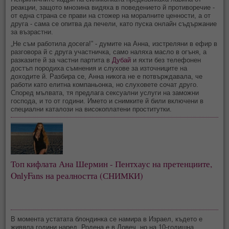
реакции, защото мнозина видяха в поведението й противоречие -
от една страна се прави на стожер на моралните ценности, а от
друга - сама се опитва да печели, като пуска онлайн съдържание
за възрастни.
„Не съм работила досега!” - думите на Анна, изстреляни в ефир в
разговора й с друга участничка, само наляха масло в огъня, а
разказите й за частни партита в
Дубай
и яхти без телефонен
достъп породиха съмнения и слухове за източниците на
доходите й. Разбира се, Анна никога не е потвърждавала, че
работи като елитна компаньонка, но слуховете сочат друго.
Според мълвата, тя предлага сексуални услуги на заможни
господа, и то от години. Името и снимките й били включени в
специални каталози на високоплатени проститутки.
Топ кифлата Ана Шермин - Пентхаус на претенциите,
OnlyFans на реалността (СНИМКИ)
В момента устатата блондинка се намира в Израел, където е
живяла години наред. Родена е в Ловеч, но на 10-годишна