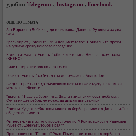
удобно
Telegram
,
Instagram
,
Facebook
ОЩЕ ПО ТЕМАТА
StarReporter-а Боби издаде колко взима Даниела Рупецова за два
часа!
Красимир от „Ергенът“ – мъж или „мекотело“? Социалните мрежи
избухнаха срещу неговото поведение
Евтина измама в „Ергенът“ обиди зрителите: Ние не пасем трева
(ВИДЕО)
Лили Естер отказала на Люк Бесон!
Роси от „Ергенът“ се бутала на женомразеца Андрю Тейт
ВИДЕО: Ергенът Радо съблазнява нежни мъже с мускулесто тяло в
меката на гейовете
"Ергенът" Радо за боркинята: Джанан има психически проблеми.
Счупи ми две ребра, не можех да дишам две седмици
Ергенът Куцев пребил шампионка по борба, размахвал „Калашник“ на
обществено място
Фитнес гуру или жиголо професионалист? Кой всъщност е Радослав
Куцев от „Ергенът: Любов в рая“?
Прогоненият от "Ергенът" Радо: Подигравките също са вербална