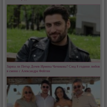
Заряза ли Петър Дочев Ирмена Чичикова? След 8 години любов
я смени с Александра Фейгин