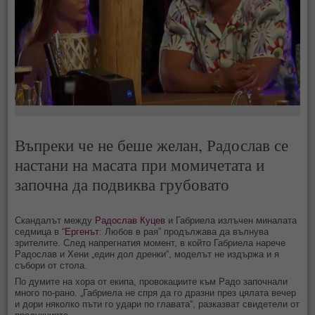
Въпреки че не беше желан, Радослав се
настани на масата при момичетата и
започна да подвиква грубовато
Скандалът между
Радослав Куцев
и Габриела излъчен миналата
седмица в “
Ергенът
: Любов в рая” продължава да вълнува
зрителите. След напрегнатия момент, в който Габриела нарече
Радослав и Хени „един дол дренки“, моделът не издържа и я
събори от стола.
По думите на хора от екипа, провокациите към Радо започнали
много по-рано. „Габриела не спря да го дразни през цялата вечер
и дори няколко пъти го удари по главата“, разказват свидетели от