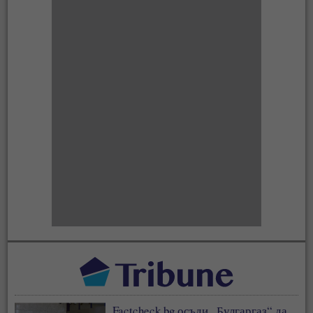
Factcheck.bg осъди „Булгаргаз“ да