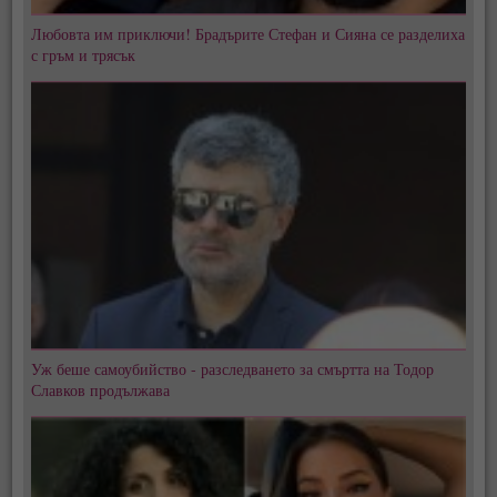
Любовта им приключи! Брадърите Стефан и Сияна се разделиха
с гръм и трясък
Уж беше самоубийство - разследването за смъртта на Тодор
Славков продължава