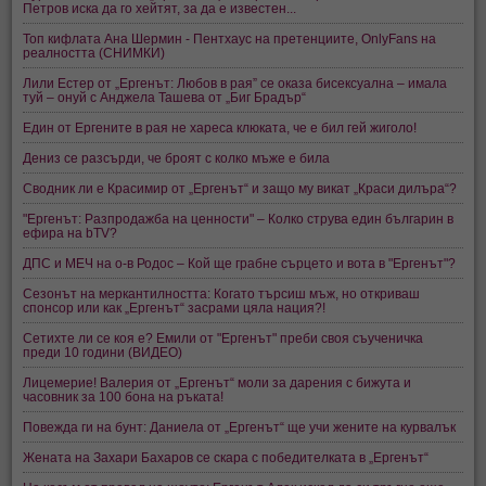
Петров иска да го хейтят, за да е известен...
Топ кифлата Ана Шермин - Пентхаус на претенциите, OnlyFans на
реалността (СНИМКИ)
Лили Естер от „Ергенът: Любов в рая” се оказа бисексуална – имала
туй – онуй с Анджела Ташева от „Биг Брадър“
Един от Ергените в рая не хареса клюката, че е бил гей жиголо!
Дениз се разсърди, че броят с колко мъже е била
Сводник ли е Красимир от „Ергенът“ и защо му викат „Краси дилъра“?
"Ергенът: Разпродажба на ценности" – Колко струва един българин в
ефира на bTV?
ДПС и МЕЧ на о-в Родос – Кой ще грабне сърцето и вота в "Ергенът"?
Сезонът на меркантилността: Когато търсиш мъж, но откриваш
спонсор или как „Ергенът“ засрами цяла нация?!
Сетихте ли се коя е? Емили от "Ергенът" преби своя съученичка
преди 10 години (ВИДЕО)
Лицемерие! Валерия от „Ергенът“ моли за дарения с бижута и
часовник за 100 бона на ръката!
Повежда ги на бунт: Даниела от „Ергенът“ ще учи жените на курвалък
Жената на Захари Бахаров се скара с победителката в „Ергенът“