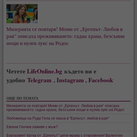
Мизерията се повтаря! Моми от „Ергенът- Любов в
рая“ описаха преживяването: гадна храна, безсънни
нощи и нулев лукс на Родос
Четете
LifeOnline.bg
където ви е
удобно
Telegram
,
Instagram
,
Facebook
ОЩЕ ПО ТЕМАТА
Мизерията се повтаря! Моми от „Ергенът- Любов в рая“ описаха
преживяването: гадна храна, безсънни нощи и нулев лукс на Родос
Любовница на Руди Гела се оказа в "Ергенът: любов в рая"
Евгени Генчев заживя с мъж?
Бургаският батка от „Ергенът” цепи мрака с откровения! Валентин