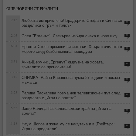
ОЩЕ НОВИНИ ОТ РИАЛИТИ
12:13
Любовта им приключи! Брадърите Стефан и Сияна се
0
разделиха с гръм и трясък
12:03
След "Ергенът": Свекърва избира снаха в ново шоу
0
16:01
Ергенът Стоян промени визията си: Хвърли очилата в
0
морето след безболезнена процедура
15:34
Анна-Шермин: „Ергенът" омръзна на хората,
0
зрителите са пренаситени!
13:18
СНИМКА: Райна Караянева чукна 37 години и показа
0
мъжа си
13:23
Ралица Паскалева поема нов телевизионен път след
0
раздялата с „Игри на волята“
15:53
Защо Ралица Паскалева сложи край на „Игри на
0
волята“
11:18
Наум Шопов и жена му се набутаха и в „Трейтърс:
0
Игра на предатели“