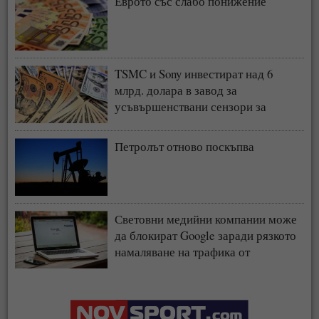
Еврото със слабо понижение
TSMC и Sony инвестират над 6
млрд. долара в завод за
усъвършенствани сензори за
чипове
Петролът отново поскъпва
Световни медийни компании може
да блокират Google заради рязкото
намаляване на трафика от
търсачката и навлизането на ИИ