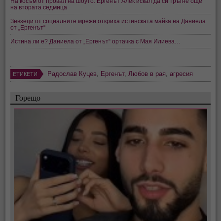
На косъм от провал на шоуто: Ергенът Алек искал да си тръгне още
на втората седмица
Зевзеци от социалните мрежи откриха истинската майка на Даниела
от „Ергенът“
Истина ли е? Даниела от „Ергенът“ ортачка с Мая Илиева…
Радослав Куцев
,
Ергенът
,
Любов в рая
,
агресия
ЕТИКЕТИ
Горещо