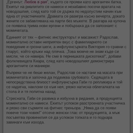
„Ергенът:
Любов в рая
“, където се прояви като арогантен батка.
Екипът на риалитито се намеси и незабавно посочи вратата на
новодошлия, след като той се държа по недопустим начин към
една от участничките. Драмата се разигра късно вечерта, докато
жените се забавляваха на парти без мъжете. В разгара на купона
се появиха трима нови ергени и побързаха да се запознаят с
момичетата.
Единият от тях – фитнес инструкторът и масажист Радослав,
моментално остави неприятен вкус с фамилиарното си
поведение и грозни шеги, а инфлуенсърката Виктория го сравни с
гларус, който кръжи над плячка. „Това момче не знам къде си
мисли, че се намира. Не сме в пернишката дискотека!“, добави
фолкпeвицата Киара, след като новодошлият демонстрира
арогантните си маниери.
Въпреки че не беше желан, Радослав се настани на масата при
момичетата и започна да подвиква грубовато. Седящата в
непосредствена близост инфлуенсърка Габи го репликира и той
се надигна, наклони се към нея, рязко натисна облегалката на
стола ѝ и тя политна назад.
Стресната, Габи се развика и избухна в ридания, а продукцията
моментално се намеси. Екипът успокои разстроената участничка
и рязко сви сърмите на фитнес треньора. „Няма да се появи
повече този човек!“ отсече женски глас от продукцията, а мъж
посъветва провинилия се да успокои топката и го подкара
завинаги към изхода.