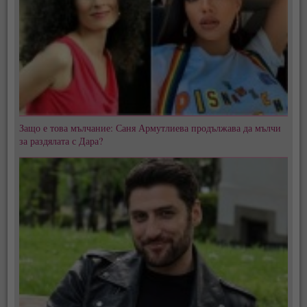
Защо е това мълчание: Саня Армутлиева продължава да мълчи
за раздялата с Дара?