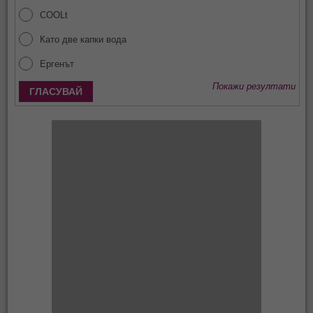
COOLt
Като две капки вода
Ергенът
Покажи резултати