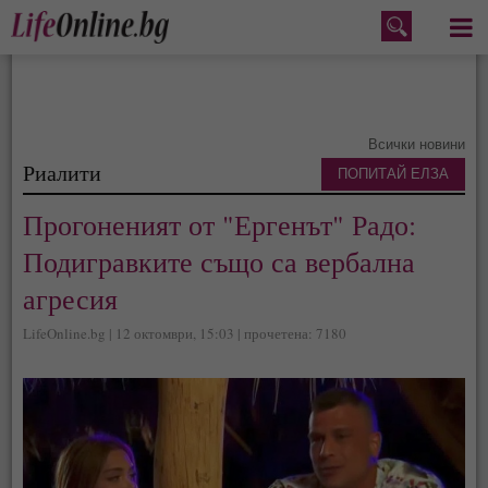
Меню
Всички новини
Риалити
ПОПИТАЙ ЕЛЗА
Прогоненият от "Ергенът" Радо:
Подигравките също са вербална
агресия
LifeOnline.bg | 12 октомври, 15:03 | прочетена: 7180