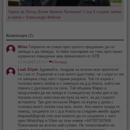
Заряза ли Петър Дочев Ирмена Чичикова? След 8 години любов
я смени с Александра Фейгин
Коментари (2)
Milen
Габриела не спира през цялото предаване да се
заяжда и да обижда, то бива лансиране на това просташко
курвенско поведение ама прекалявате от БТВ.
13.10.2025 13:11 /
Отговор
Leah Elijah
Здравейте, поздрав за всички мои приятели!
Аз съм от Хърватия и съм много щастлива, че съпругът ми
се завърна след шест години раздяла. Той се върна с
толкова много любов и с помощта на д-р Апата, който ми
помага с духовната си сила. Той обърква Марко и
продължава да ме вижда в сънищата му всеки ден и му
показва колко наистина ми пука за него, за да съкратя
историята. Три дни по-късно Марко се върна у дома с
толкова много любов към мен, моля. Ако имате нужда от
помощ, свържете се с д-р Апата на следния имейл адрес:
drapata4@gmail.com
или можете да се свържете с него
чрез WhatsApp и Viber на този номер +447307347648.
Пожелавам ви всичко най-хубаво. Не позволявайте на
никого да ви отнеме мъжа, независимо от всичко......