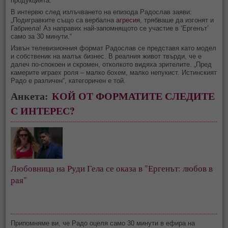
продукцията.
В интервю след излъчването на епизода Радослав заяви:
„Подигравките също са вербална
агресия
, трябваше да изгонят и
Габриела! Аз направих най-запомнящото се участие в ‘Ергенът’
само за 30 минути.“
Извън телевизионния формат Радослав се представя като модел
и собственик на малък бизнес. В реалния живот твърди, че е
далеч по-спокоен и скромен, отколкото видяха зрителите. „Пред
камерите играех роля – малко бохем, малко непукист. Истинският
Радо е различен“, категоричен е той.
Анкета:
КОЙ ОТ ФОРМАТИТЕ СЛЕДИТЕ
С ИНТЕРЕС?
Любовница на Руди Гела се оказа в "Ергенът: любов в
рая"
Припомняме ви, че Радо оцеля само 30 минути в ефира на