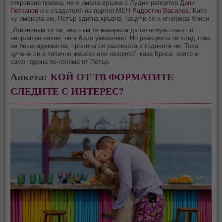
откровено призна, че е имала връзка с Лудия репортер
Дани
Петканов
и с създателя на партия МЕЧ
Радостин Василев
. Като
чу имената им, Петър вдигна кръвно, нацупи се и игнорира Криси.
„Извинявам ти се, ако съм те накарала да се почувстваш по
неприятен начин, не е било умишлено. Но реакцията ти след това
не беше адекватна, пролича си разликата в годините ни. Това
цупене си е типично женско или незряло“, каза Криси, която е
само година по-голяма от Петър.
Анкета:
КОЙ ОТ ТВ ФОРМАТИТЕ
СЛЕДИТЕ С ИНТЕРЕС?