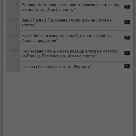
13:23
Ралица Паскалева поема нов телевизионен път след
0
раздялата с „Игри на волята“
15:53
Защо Ралица Паскалева сложи край на „Игри на
0
волята“
11:18
Наум Шопов и жена му се набутаха и в „Трейтърс:
0
Игра на предатели“
17:16
Неочаквана смяна – нова водеща влиза на мястото
0
на Ралица Паскалева в „Игри на волята“
13:07
Почина обичан участник от „Фермата“
0