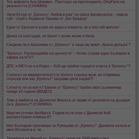
Топ кифлата Ана Шермин - Пентхаус на претенциите, OnlyFans на
реалността (СНИМКИ)
Лили Естер от „Ергенът: Любов в рая” се оказа бисексуална – имала
туй – онуй с Анджела Ташева от „Биг Брадър“
Един от Ергените в рая не хареса клюката, че е бил гей жиголо!
Дениз се разсърди, че броят с колко мъже е била
Сводник ли е Красимир от „Ергенът“ и защо му викат „Краси дилъра“?
"Ергенът: Разпродажба на ценности" – Колко струва един българин в
ефира на bTV?
ДПС и МЕЧ на о-в Родос – Кой ще грабне сърцето и вота в "Ергенът"?
Сезонът на меркантилността: Когато търсиш мъж, но откриваш
спонсор или как „Ергенът“ засрами цяла нация?!
Сетихте ли се коя е? Емили от "Ергенът" преби своя съученичка
преди 10 години (ВИДЕО)
Това е майката на Даниела! Жената се черви от резилите на дъщеря
си в „Ергенът“! (СНИМКА)
Мартин уточни бройката: Седем пъти спах с Даниела! Кой
разпространи номера й?
Мис България проговори за Рупецова от „Ергенът“: Даниела излъга и
мен! Истината е, че…
Тарифата на Ферай от „Ергенът” скочи на 2000 евро след