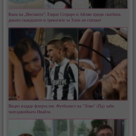
Къна на „Високото": Емрах Стораро и Айлян преди сватбата,
докато скандалите и тревогите за Тони не стихват
Видео издаде флирта им: Футболист на "Локо" (Пд) заби
чалгаджийката Ивайла