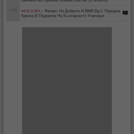
oжениха на скромна плажна сватба! (СНИМКИ)
11:04
ФЕН ЗОНА »
Феникс На Доброто И 8888.Bg С Поредна
0
Крачка В Подкрепа На Българското Училище