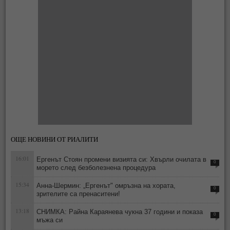
ОЩЕ НОВИНИ ОТ РИАЛИТИ
16:01
Ергенът Стоян промени визията си: Хвърли очилата в
0
морето след безболезнена процедура
15:34
Анна-Шермин: „Ергенът" омръзна на хората,
0
зрителите са пренаситени!
13:18
СНИМКА: Райна Караянева чукна 37 години и показа
0
мъжа си