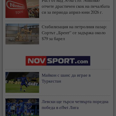
Ръст от над 50 на сто: Nintendo
отчете драстичен скок на печалбата
си за периода април-юни 2026 г.
Стабилизация на петролния пазар:
Сортът „Брент“ се задържа около
$79 за барел
Майкон с шанс да играе в
Туркестан
Левски ще търси четвърта поредна
победа в efbet Лига