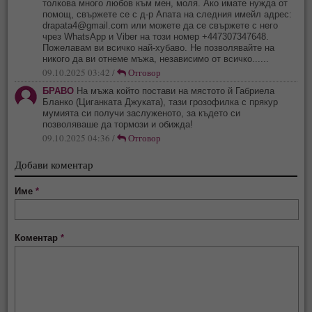
толкова много любов към мен, моля. Ако имате нужда от
помощ, свържете се с д-р Апата на следния имейл адрес:
drapata4@gmail.com
или можете да се свържете с него
чрез WhatsApp и Viber на този номер +447307347648.
Пожелавам ви всичко най-хубаво. Не позволявайте на
никого да ви отнеме мъжа, независимо от всичко......
09.10.2025 03:42 /
Отговор
БРАВО
На мъжа който постави на мястото й Габриела
Бланко (Циганката Джуката), тази грозофилка с прякур
мумията си получи заслуженото, за където си
позволяваше да тормози и обижда!
09.10.2025 04:36 /
Отговор
Добави коментар
Име
*
Коментар
*