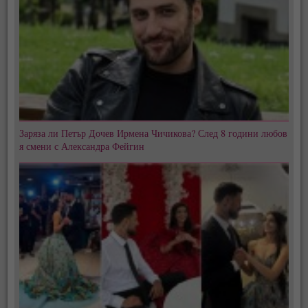
Заряза ли Петър Дочев Ирмена Чичикова? След 8 години любов
я смени с Александра Фейгин