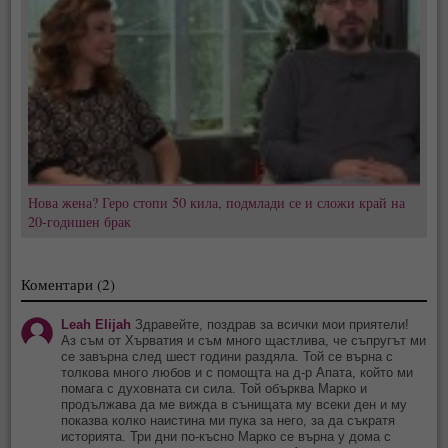
Нова жена? Геро стопи 50 кила, подмлади се и сложи край на
20-годишен брак
Коментари (2)
Leah Elijah
Здравейте, поздрав за всички мои приятели!
Аз съм от Хърватия и съм много щастлива, че съпругът ми
се завърна след шест години раздяла. Той се върна с
толкова много любов и с помощта на д-р Апата, който ми
помага с духовната си сила. Той обърква Марко и
продължава да ме вижда в сънищата му всеки ден и му
показва колко наистина ми пука за него, за да съкратя
историята. Три дни по-късно Марко се върна у дома с