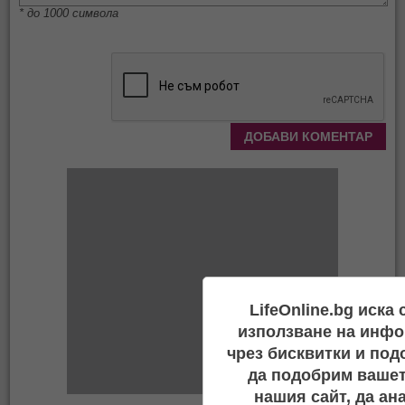
* до 1000 символа
LifeOnline.bg иска
използване на инфо
чрез бисквитки и под
да подобрим вашет
нашия сайт, да ан