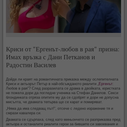
Криси от "Ергенът-любов в рая" призна:
Имах връзка с Дани Петканов и
Радостин Василев
Дойде ли краят на романтичната приказка между ослепителната
Криси и актьорът Петър в най-обсъжданото риалити „
Ергенът
:
Любов в рая“? След разразилата се драма в двойката, юристката
не пожела дори да погледне ученика на Стефан Данилов. Секси
блондинката отряза опитите му да се сдобрят и дори не допусна
мисълта, че двамата тепърва ще се карат и помиряват.
„Няма да има следващ път!“, отсече с ледено изражение тя и
смрази кавалера си.
Двамата се сдърпаха, след като миньончето се разприказва пред
актьора и останалите риалити герои за бившите си завоевания и