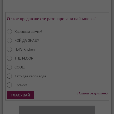
От кое предаване сте разочаровани най-много?
Харесвам всички!
КОЙ ДА ЗНАЕ?
Hell's Kitchen
THE FLOOR
COOLt
Като две капки вода
Ергенът
Покажи резултати