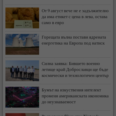
От 9 август вече не е задължително
да има етикет с цена в лева, остава
само в евро
Горещата вълна постави ядрената
енергетика на Европа под натиск
Силна заявка: Бившето военно
летище край Доброславци ще бъде
космически и технологичен център
(СНИМКИ + ВИДЕО)
Бумът на изкуствения интелект
променя американската икономика
до неузнаваемост