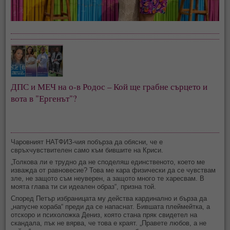
ДПС и МЕЧ на о-в Родос – Кой ще грабне сърцето и
вота в "Ергенът"?
Чаровният НАТФИЗ-чия побърза да обясни, че е
свръхчувствителен само към бившите на Криси.
„Толкова ли е трудно да не споделяш единственото, което ме
изважда от равновесие? Това ме кара физически да се чувствам
зле, не защото съм неуверен, а защото много те харесвам. В
моята глава ти си идеален образ“, призна той.
Според Петър избраницата му действа кардинално и бърза да
„напусне кораба“ преди да се напаснат. Бившата плеймейтка, а
отскоро и психоложка Дениз, която стана пряк свидетел на
скандала, пък не вярва, че това е краят. „Правете любов, а не