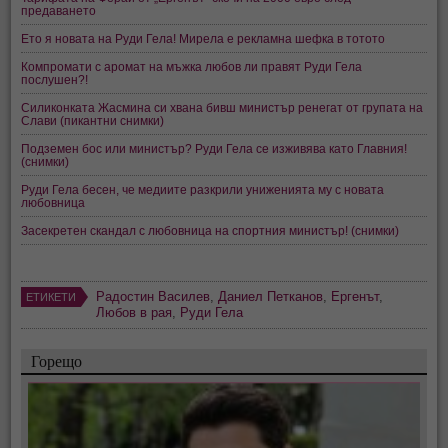
предаването
Ето я новата на Руди Гела! Мирела е рекламна шефка в тотото
Компромати с аромат на мъжка любов ли правят Руди Гела
послушен?!
Силиконката Жасмина си хвана бивш министър ренегат от групата на
Слави (пикантни снимки)
Подземен бос или министър? Руди Гела се изживява като Главния!
(снимки)
Руди Гела бесен, че медиите разкрили униженията му с новата
любовница
Засекретен скандал с любовница на спортния министър! (снимки)
Радостин Василев
,
Даниел Петканов
,
Ергенът
,
ЕТИКЕТИ
Любов в рая
,
Руди Гела
Горещо