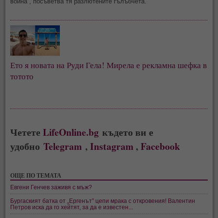
война“, посъветва тя разлютените гълъбчета.
Ето я новата на Руди Гела! Мирела е рекламна шефка в
тотото
Четете
LifeOnline.bg
където ви е
удобно
Telegram
,
Instagram
,
Facebook
ОЩЕ ПО ТЕМАТА
Евгени Генчев заживя с мъж?
Бургаският батка от „Ергенът” цепи мрака с откровения! Валентин
Петров иска да го хейтят, за да е известен...