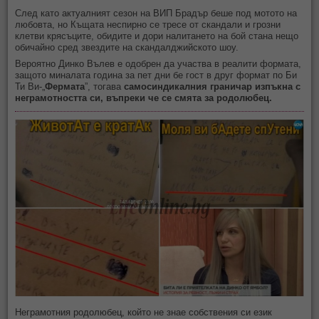
След като актуалният сезон на ВИП Брадър беше под мотото на
любовта, но Къщата неспирно се тресе от скандали и грозни
клетви крясъците, обидите и дори налитането на бой стана нещо
обичайно сред звездите на скандалджийското шоу.
Вероятно Динко Вълев е одобрен да участва в реалити формата,
защото миналата година за пет дни бе гост в друг формат по Би
Ти Ви-„
Фермата
”, тогава
самосиндикалния граничар изпъкна с
неграмотността си, въпреки че се смята за родолюбец.
Неграмотния родолюбец, който не знае собствения си език