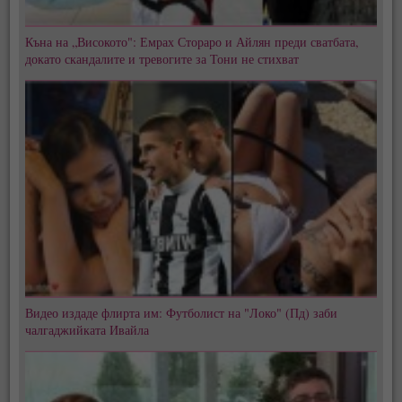
Къна на „Високото": Емрах Стораро и Айлян преди сватбата,
докато скандалите и тревогите за Тони не стихват
Видео издаде флирта им: Футболист на "Локо" (Пд) заби
чалгаджийката Ивайла