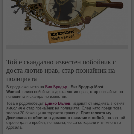
Той е скандално известен побойник с
доста лютив нрав, стар познайник на
полицията
В продължението на
Вип Брадър
-
Биг Брадър Most
Wanted
влиза побойник с доста лютив нрав, стар познайник на
полицията и скандално известен.
Това е родолюбецът
Динко Вълев
, издават от медията. Лютият
ямболия е стар познайник на полицията. След като преди това
залови 20 бежанци на турската граница.
Приятелката му
Десислава го обвини в домашно насилие и побой
, тогава той
отрече да я е пребил, но призна, че са се карали и тя много го
ядосала.