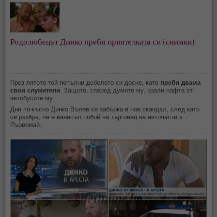
Родолюбецът Динко преби приятелката си (снимки)
През лятото той попълни дебелото си досие, като
преби двама
свои служители
. Защото, според думите му, крали нафта от
автобусите му.
Дни по-късно Динко Вълев се забърка в нов скандал, след като
се разбра, че е нанесъл побой на търговец на авточасти в
Първомай.