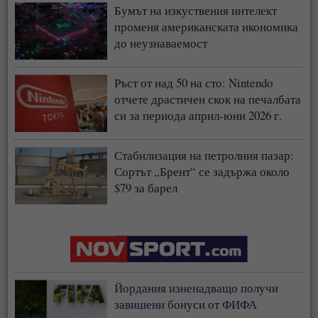
Бумът на изкуствения интелект
променя американската икономика
до неузнаваемост
Ръст от над 50 на сто: Nintendo
отчете драстичен скок на печалбата
си за периода април-юни 2026 г.
Стабилизация на петролния пазар:
Сортът „Брент“ се задържа около
$79 за барел
Йордания изненадващо получи
завишени бонуси от ФИФА