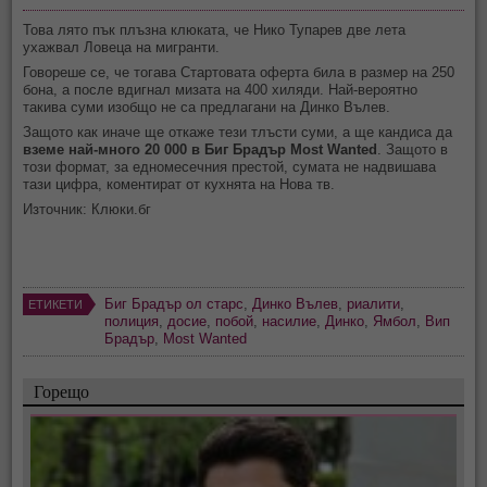
Това лято пък плъзна клюката, че Нико Тупарев две лета
ухажвал Ловеца на мигранти.
Говореше се, че тогава Стартовата оферта била в размер на 250
бона, а после вдигнал мизата на 400 хиляди. Най-вероятно
такива суми изобщо не са предлагани на Динко Вълев.
Защото как иначе ще откаже тези тлъсти суми, а ще кандиса да
вземе най-много 20 000 в Биг Брадър Most Wanted
. Защото в
този формат, за едномесечния престой, сумата не надвишава
тази цифра, коментират от кухнята на Нова тв.
Източник: Клюки.бг
Биг Брадър ол старс
,
Динко Вълев
,
риалити
,
ЕТИКЕТИ
полиция
,
досие
,
побой
,
насилие
,
Динко
,
Ямбол
,
Вип
Брадър
,
Most Wanted
Горещо