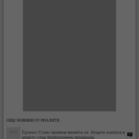
ОЩЕ НОВИНИ ОТ РИАЛИТИ
16:01
Ергенът Стоян промени визията си: Хвърли очилата в
0
морето след безболезнена процедура