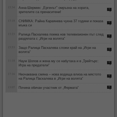
15:34
Анна-Шермин: „Ергенът" омръзна на хората,
0
зрителите са пренаситени!
13:18
СНИМКА: Райна Караянева чукна 37 години и показа
0
мъжа си
13:23
Ралица Паскалева поема нов телевизионен път след
0
раздялата с „Игри на волята“
15:53
Защо Ралица Паскалева сложи край на „Игри на
0
волята“
11:18
Наум Шопов и жена му се набутаха и в „Трейтърс:
0
Игра на предатели“
17:16
Неочаквана смяна – нова водеща влиза на мястото
0
на Ралица Паскалева в „Игри на волята“
13:07
Почина обичан участник от „Фермата“
0