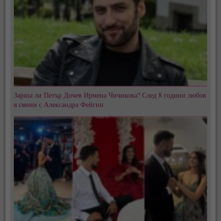
Заряза ли Петър Дочев Ирмена Чичикова? След 8 години любов
я смени с Александра Фейгин