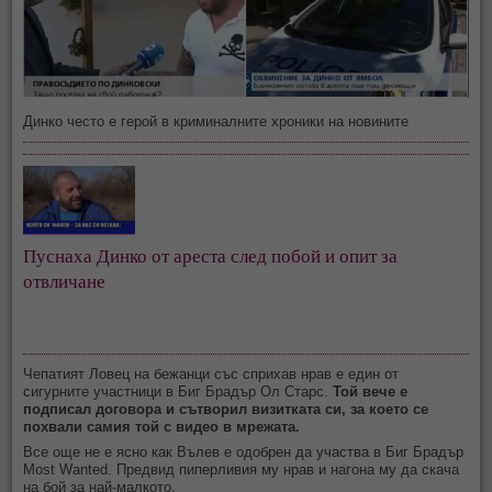
Динко често е герой в криминалните хроники на новините
Пуснаха Динко от ареста след побой и опит за 
отвличане
Чепатият Ловец на бежанци със сприхав нрав е един от
сигурните участници в Биг Брадър Ол Старс.
Той вече е
подписал договора и сътворил визитката си, за което се
похвали самия той с видео в мрежата.
Все още не е ясно как Вълев е одобрен да участва в Биг Брадър
Most Wanted. Предвид пиперливия му нрав и нагона му да скача
на бой за най-малкото.