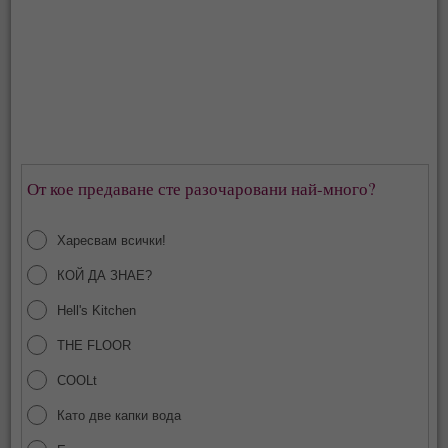
От кое предаване сте разочаровани най-много?
Харесвам всички!
КОЙ ДА ЗНАЕ?
Hell's Kitchen
THE FLOOR
COOLt
Като две капки вода