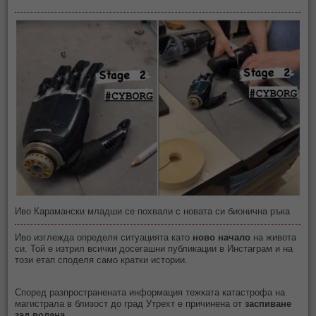
Иво Карамански младши се похвали с новата си бионична ръка
Иво изглежда определя ситуацията като
ново начало
на живота
си. Той е изтрил всички досегашни публикации в Инстаграм и на
този етап споделя само кратки истории.
Според разпространената информация тежката катастрофа на
магистрала в близост до град Утрехт е причинена от
заспиване
зад волана
.