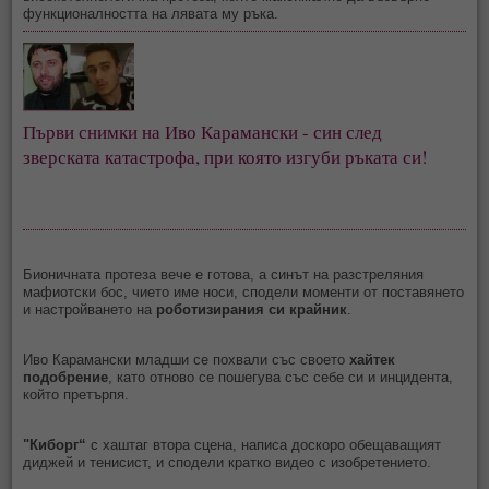
функционалността на лявата му ръка.
Първи снимки на Иво Карамански - син след 
зверската катастрофа, при която изгуби ръката си!
Бионичната протеза вече е готова, а синът на разстреляния
мафиотски бос, чието име носи, сподели моменти от поставянето
и настройването на
роботизирания си крайник
.
Иво Карамански младши се похвали със своeто
хайтек
подобрение
, като отново се пошегува със себе си и инцидента,
който претърпя.
"Киборг“
с хаштаг втора сцена, написа доскоро обещаващият
диджей и тенисист, и сподели кратко видео с изобретението.