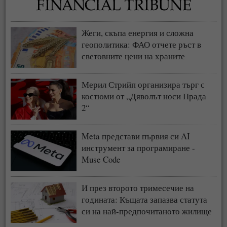
Жеги, скъпа енергия и сложна
геополитика: ФАО отчете ръст в
световните цени на храните
Мерил Стрийп организира търг с
костюми от „Дяволът носи Прада
2“
Meta представи първия си AI
инструмент за програмиране -
Muse Code
И през второто тримесечие на
годината: Къщата запазва статута
си на най-предпочитаното жилище
у нас