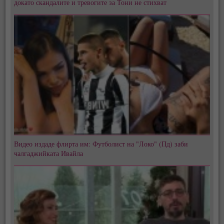
докато скандалите и тревогите за Тони не стихват
Видео издаде флирта им: Футболист на "Локо" (Пд) заби
чалгаджийката Ивайла