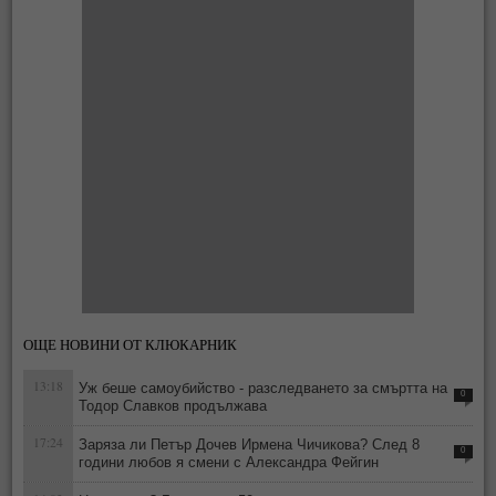
ОЩЕ НОВИНИ ОТ КЛЮКАРНИК
13:18
Уж беше самоубийство - разследването за смъртта на
0
Тодор Славков продължава
17:24
Заряза ли Петър Дочев Ирмена Чичикова? След 8
0
години любов я смени с Александра Фейгин