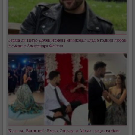
Заряза ли Петър Дочев Ирмена Чичикова? След 8 години любов
я смени с Александра Фейгин
Къна на „Високото": Емрах Стораро и Айлян преди сватбата,