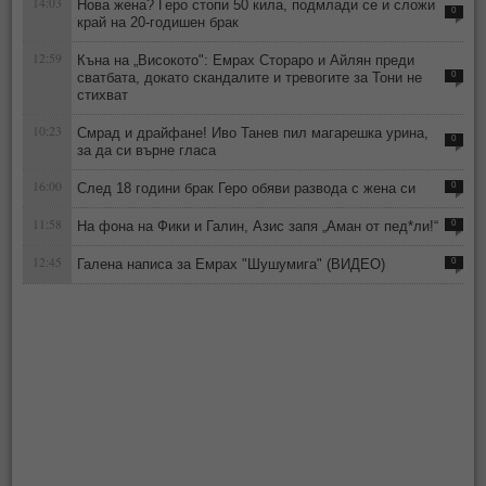
14:03
Нова жена? Геро стопи 50 кила, подмлади се и сложи
0
край на 20-годишен брак
12:59
Къна на „Високото": Емрах Стораро и Айлян преди
сватбата, докато скандалите и тревогите за Тони не
0
стихват
10:23
Смрад и драйфане! Иво Танев пил магарешка урина,
0
за да си върне гласа
16:00
След 18 години брак Геро обяви развода с жена си
0
11:58
На фона на Фики и Галин, Азис запя „Аман от пед*ли!“
0
12:45
Галена написа за Емрах "Шушумига" (ВИДЕО)
0