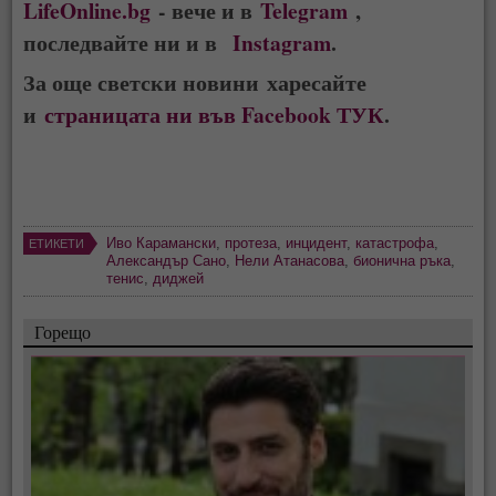
LifeOnline.bg
- вече и в
Telegram
,
последвайте ни и в
Instagram
.
За още светски новини харесайте
и
страницата ни във Facebook ТУК
.
Иво Карамански
,
протеза
,
инцидент
,
катастрофа
,
ЕТИКЕТИ
Александър Сано
,
Нели Атанасова
,
бионична ръка
,
тенис
,
диджей
Горещо