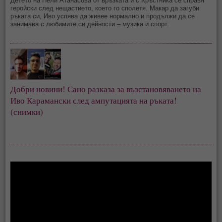
Детето на Нели Атанасова от връзката й с Кръстника се справя
геройски след нещастието, което го сполетя. Макар да загуби
ръката си, Иво успява да живее нормално и продължи да се
занимава с любимите си дейности – музика и спорт.
Добри новини! Сано разказа за възстановяването на 
Иво Карамански след ампутацията на ръката! 
(снимки)