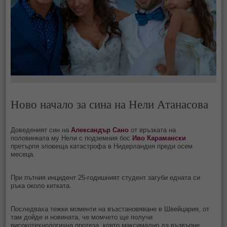
Ново начало за сина на Нели Атанасова
Доведеният син на
Александър Сано
от връзката на
половинката му Нели с подземния бос
Иво Карамански
претърпя зловеща катастрофа в Нидерландия преди осем
месеца.
При пътния инцидент 25-годишният студент загуби едната си
ръка около китката.
Последваха тежки моменти на възстановяване в Швейцария, от
там дойде и новината, че момчето ще получи
високотехнологична протеза, която максимално да възвърне