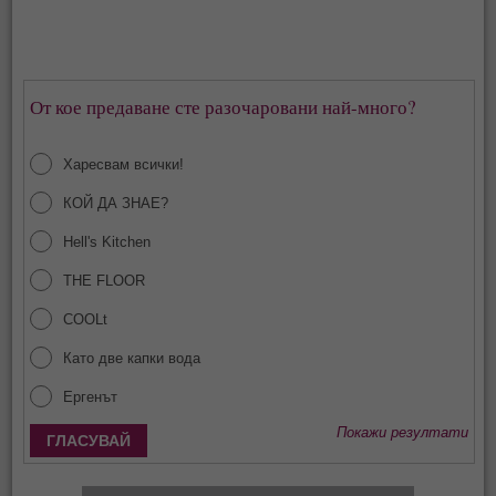
От кое предаване сте разочаровани най-много?
Харесвам всички!
КОЙ ДА ЗНАЕ?
Hell's Kitchen
THE FLOOR
COOLt
Като две капки вода
Ергенът
Покажи резултати