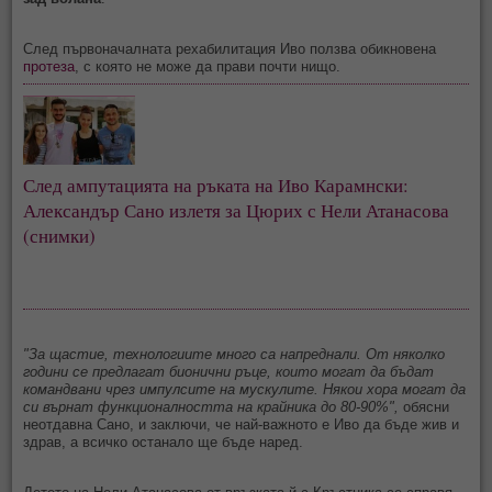
След първоначалната рехабилитация Иво ползва обикновена
протеза
, с която не може да прави почти нищо.
След ампутацията на ръката на Иво Карамнски: 
Александър Сано излетя за Цюрих с Нели Атанасова 
(снимки)
"За щастие, технологиите много са напреднали. От няколко
години се предлагат бионични ръце, които могат да бъдат
командвани чрез импулсите на мускулите. Някои хора могат да
си върнат функционалността на крайника до 80-90%",
обясни
неотдавна Сано, и заключи, че най-важното е Иво да бъде жив и
здрав, а всичко останало ще бъде наред.