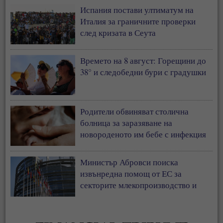
Испания постави ултиматум на
Италия за граничните проверки
след кризата в Сеута
Времето на 8 август: Горещини до
38° и следобедни бури с градушки
Родители обвиняват столична
болница за заразяване на
новороденото им бебе с инфекция
Министър Абровси поиска
извънредна помощ от ЕС за
секторите млекопроизводство и
свиневъдство