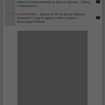
0
самостоятелна изложба на Красен Кралев - „Отвъд
съзерцанието“
17:24
КЛЮКАРНИК »
Заряза ли Петър Дочев Ирмена
0
Чичикова? След 8 години любов я смени с
Александра Фейгин