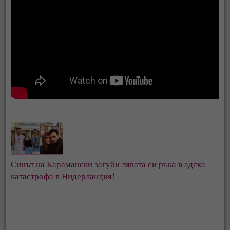
Синът на Карамански загуби лявата си ръка в адска 
катастрофа в Нидерландия!