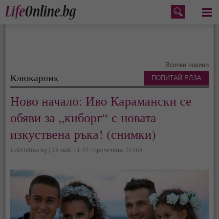
Меню
Всички новини
Клюкарник
ПОПИТАЙ ЕЛЗА
Ново начало: Иво Карамански се
обяви за „киборг“ с новата
изкуствена ръка! (снимки)
LifeOnline.bg | 28 май, 11:55 | прочетена: 31568