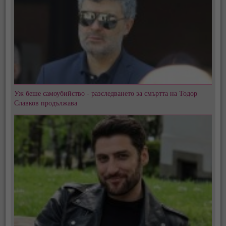
Уж беше самоубийство - разследването за смъртта на Тодор
Славков продължава