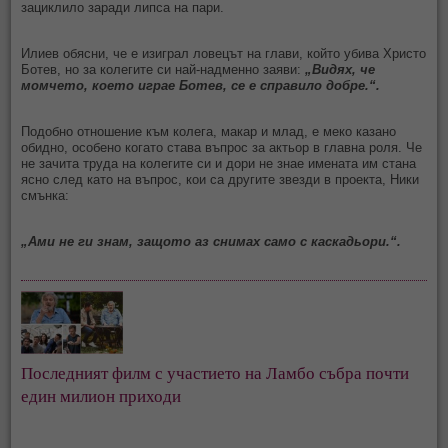
зациклило заради липса на пари.
Илиев обясни, че е изиграл ловецът на глави, който убива Христо
Ботев, но за колегите си най-надменно заяви:
„Видях, че
момчето, което играе Ботев, се е справило добре.“.
Подобно отношение към колега, макар и млад, е меко казано
обидно, особено когато става въпрос за актьор в главна роля. Че
не зачита труда на колегите си и дори не знае имената им стана
ясно след като на въпрос, кои са другите звезди в проекта, Ники
смънка:
„Ами не ги знам, защото аз снимах само с каскадьори.“.
Последният филм с участието на Ламбо събра почти 
един милион приходи