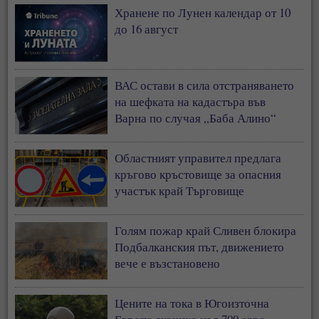
Хранене по Лунен календар от 10
до 16 август
ВАС остави в сила отстраняването
на шефката на кадастъра във
Варна по случая „Баба Алино“
Областният управител предлага
кръгово кръстовище за опасния
участък край Търговище
Голям пожар край Сливен блокира
Подбалканския път, движението
вече е възстановено
Цените на тока в Югоизточна