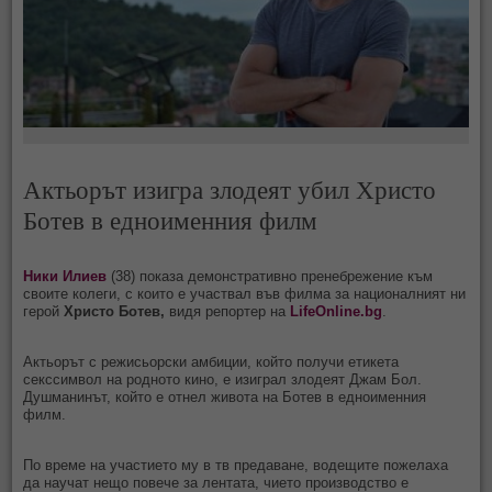
Актьорът изигра злодеят убил Христо
Ботев в едноименния филм
Ники Илиев
(38) показа демонстративно пренебрежение към
своите колеги, с които е участвал във филма за националният ни
герой
Христо Ботев,
видя репортер на
LifeOnline.bg
.
Актьорът с режисьорски амбиции, който получи етикета
секссимвол на родното кино, е изиграл злодеят Джам Бол.
Душманинът, който е отнел живота на Ботев в едноименния
филм.
По време на участието му в тв предаване, водещите пожелаха
да научат нещо повече за лентата, чието производство е