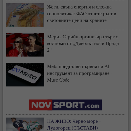
Жеги, скъпа енергия и сложна
геополитика: ФАО отчете ръст в
световните цени на храните
Мерил Стрийп организира търг с
костюми от „Дяволът носи Прада
2“
Meta представи първия си AI
инструмент за програмиране -
Muse Code
НА ЖИВО: Черно море -
Лудогорец (СЪСТАВИ)