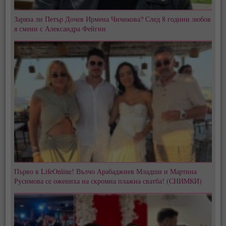
Заряза ли Петър Дочев Ирмена Чичикова? След 8 години любов
я смени с Александра Фейгин
Първо в LifeOnline! Вълчо Арабаджиев Младши и Мартина
Русимова сe oжениха на скромна плажна сватба! (СНИМКИ)