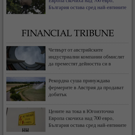
Европа скочиха над 700 евро,
България остава сред най-евтините
пазари
Четвърт от австрийските
индустриални компании обмислят
да преместят дейността си в
чужбина
Рекордна суша принуждава
фермерите в Австрия да продават
добитък
Цените на тока в Югоизточна
Европа скочиха над 700 евро,
България остава сред най-евтините
пазари