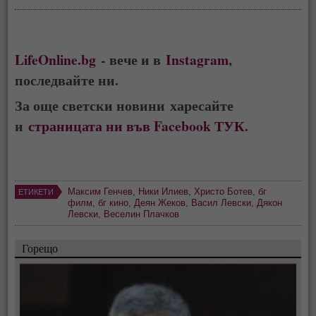
LifeOnline.bg
- вече и в
Instagram
,
последвайте ни.
За още светски новини харесайте
и
страницата ни във Facebook ТУК
.
Максим Генчев
,
Ники Илиев
,
Христо Ботев
,
бг
ЕТИКЕТИ
филм
,
бг кино
,
Деян Жеков
,
Васил Левски
,
Дякон
Левски
,
Веселин Плачков
Горещо