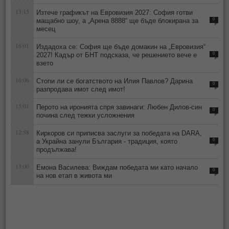
13:15
Изтече графикът на Евровизия 2027: София готви
мащабно шоу, а „Арена 8888“ ще бъде блокирана за
0
месец
16:01
Издадоха се: София ще бъде домакин на „Евровизия“
2027! Кадър от БНТ подсказа, че решението вече е
0
взето
16:06
Стопи ли се богатството на Илия Павлов? Дарина
0
разпродава имот след имот!
15:01
Перото на иронията спря завинаги: Любен Дилов-син
0
почина след тежки усложнения
12:58
Киркоров си приписва заслуги за победата на DARA,
а Украйна занули България - традиция, която
0
продължава!
13:00
Емона Василева: Виждам победата ми като начало
0
на нов етап в живота ми