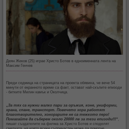
Деян Жеков (25) играе Христо Ботев в едноименната лента на
Максим Генчев
Преди седмица на страницата на проекта обявиха, че вече 54
минути от екранното време са факт, остават най-скъпите епизоди
- битките Милин камък и Околчица.
„
За тях са нужни малко пари за оръжия, коне, униформи,
храна, спане, транспорт. Повечето хора работят
благотворително, хонорарите не са тежкото перо!
Помагайте да съберем около 20000 лв за тези епизоди!!!“
,
пишат създателите на филма за Христо Ботев и споделят
сметката, на която всеки съпричастен може да помогне.