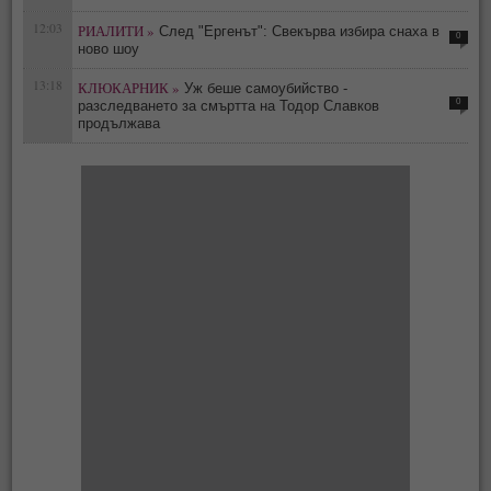
12:03
РИАЛИТИ »
След "Ергенът": Свекърва избира снаха в
0
ново шоу
13:18
КЛЮКАРНИК »
Уж беше самоубийство -
0
разследването за смъртта на Тодор Славков
продължава