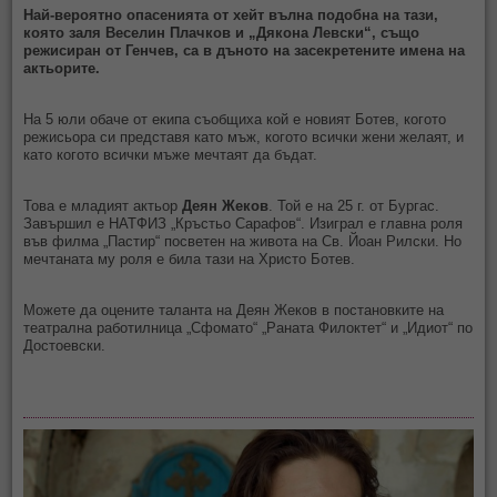
Най-вероятно опасенията от хейт вълна подобна на тази,
която заля Веселин Плачков и „Дякона Левски“, също
режисиран от Генчев, са в дъното на засекретените имена на
актьорите.
На 5 юли обаче от екипа съобщиха кой е новият Ботев, когото
режисьора си представя като мъж, когото всички жени желаят, и
като когото всички мъже мечтаят да бъдат.
Това е младият актьор
Деян Жеков
. Той е на 25 г. от Бургас.
Завършил е НАТФИЗ „Кръстьо Сарафов“. Изиграл е главна роля
във филма „Пастир“ посветен на живота на Св. Йоан Рилски. Но
мечтаната му роля е била тази на Христо Ботев.
Можете да оцените таланта на Деян Жеков в постановките на
театрална работилница „Сфомато“ „Раната Филоктет“ и „Идиот“ по
Достоевски.