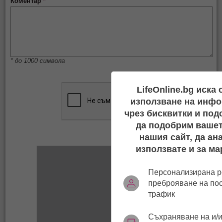
Коментар
*
* до 1000 символа
LifeOnline.bg иска
използване на инфо
чрез бисквитки и под
да подобрим вашет
нашия сайт, да ан
използвате и за ма
Персонализирана р
преброяване на по
трафик
Съхраняване на и/и