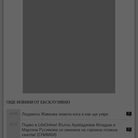
ОЩЕ НОВИНИ ОТ ЕКСКЛУЗИВНО
10:50
Людмила Живкова знаела кога и как ще умре
0
12:32
Първо в LifeOnline! Вълчо Арабаджиев Младши и
Мартина Русимова сe oжениха на скромна плажна
0
сватба! (СНИМКИ)