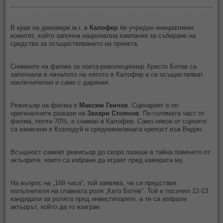
В края на декември м.г. в
Калофер
бе учреден инициативен
комитет, който започна национална кампания за събиране на
средства за осъществяването на проекта.
Снимките на филма за поета-революционер Христо Ботев са
започнали в началото на лятото в Калофер и се осъществяват
изключително и само с дарения.
Режисьор на филма е
Максим Генчев
. Сценарият е по
оригиналните разкази на
Захари Стоянов
. По-голямата част от
филма, почти 70%, е сниман в Калофер. Само някои от сцените
са изнесени в Козлодуй и средновековната крепост във Видин.
Всъщност самият режисьор до скоро пазеше в тайна повечето от
актьорите, които са избрани да играят пред камерата му.
На въпрос на „168 часа“, той заявява, че си представя
изпълнителя на главната роля „Като Ботев“. Той е посочил 12-13
кандидати за ролята пред инвеститорите, а те са избрали
актьорът, който да го изиграе.