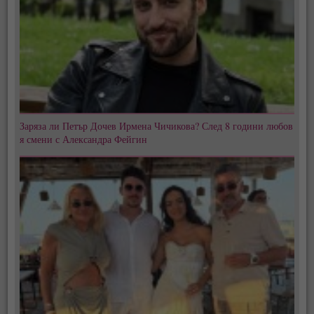
Заряза ли Петър Дочев Ирмена Чичикова? След 8 години любов
я смени с Александра Фейгин