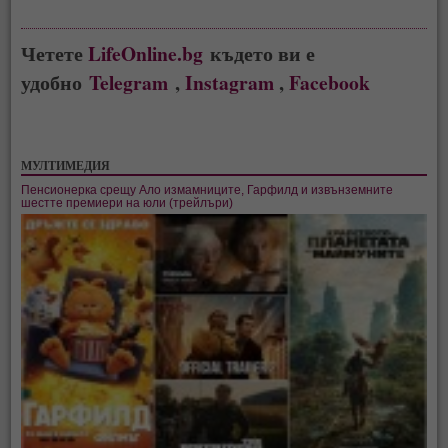
Четете
LifeOnline.bg
където ви е
удобно
Telegram
,
Instagram
,
Facebook
МУЛТИМЕДИЯ
Пенсионерка срещу Ало измамниците, Гарфилд и извънземните
шестте премиери на юли (трейлъри)