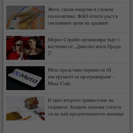
Жеги, скъпа енергия и сложна
геополитика: ФАО отчете ръст в
световните цени на храните
Мерил Стрийп организира търг с
костюми от „Дяволът носи Прада
2“
Meta представи първия си AI
инструмент за програмиране -
Muse Code
И през второто тримесечие на
годината: Къщата запазва статута
си на най-предпочитаното жилище
у нас