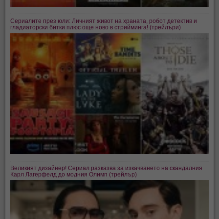
Сериалите през юли: Личният живот на храната, робот детектив и
гладиаторски битки плюс още ново в стрийминга! (трейлъри)
Великият дизайнер! Сериал разказва за изкачването на скандалния
Карл Лагерфелд до модния Олимп (трейлър)