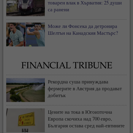
товарен влак в Хърватия: 25 души
са ранени
Може ли Фонсека да детронира
Шелтън на Канадския Мастърс?
Рекордна суша принуждава
фермерите в Австрия да продават
добитък
Цените на тока в Югоизточна
Европа скочиха над 700 евро,
България остава сред най-евтините
пазари