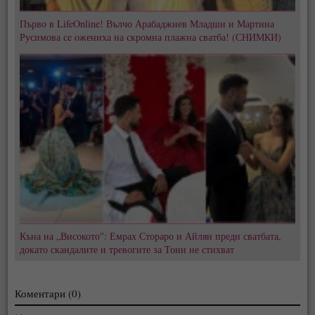
Първо в LifeOnline! Вълчо Арабаджиев Младши и Мартина
Русимова сe oжениха на скромна плажна сватба! (СНИМКИ)
Къна на „Високото": Емрах Стораро и Айлян преди сватбата,
докато скандалите и тревогите за Тони не стихват
Коментари (0)