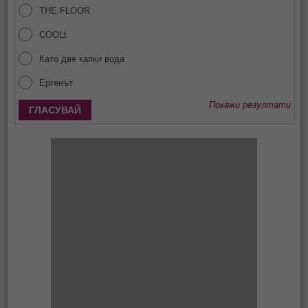
THE FLOOR
COOLt
Като две капки вода
Ергенът
Покажи резултати