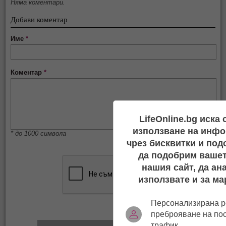
Няма коментари.
Добави коментар
Име
*
Коментар
*
LifeOnline.bg иска
използване на инфо
* до 1000 символа
чрез бисквитки и под
да подобрим вашет
нашия сайт, да ан
използвате и за ма
Персонализирана р
преброяване на по
трафик