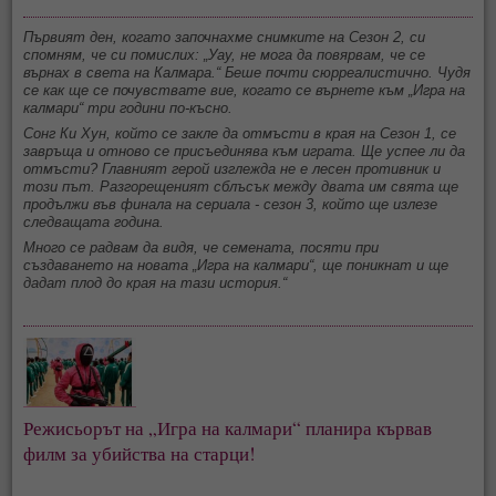
Първият ден, когато започнахме снимките на Сезон 2, си
спомням, че си помислих: „Уау, не мога да повярвам, че се
върнах в света на Калмара.“ Беше почти сюрреалистично. Чудя
се как ще се почувствате вие, когато се върнете към „Игра на
калмари“ три години по-късно.
Сонг Ки Хун, който се закле да отмъсти в края на Сезон 1, се
завръща и отново се присъединява към играта. Ще успее ли да
отмъсти? Главният герой изглежда не е лесен противник и
този път. Разгорещеният сблъсък между двата им свята ще
продължи във финала на сериала - сезон 3, който ще излезе
следващата година.
Много се радвам да видя, че семената, посяти при
създаването на новата „Игра на калмари“, ще поникнат и ще
дадат плод до края на тази история.“
Режисьорът на „Игра на калмари“ планира кървав
филм за убийства на старци!