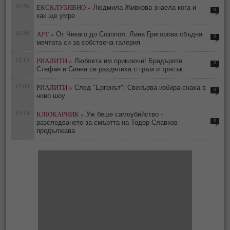
10:50
ЕКСКЛУЗИВНО »
Людмила Живкова знаела кога и
0
как ще умре
12:30
АРТ »
От Чикаго до Созопол: Лина Григорова сбъдна
0
мечтата си за собствена галерия
12:13
РИАЛИТИ »
Любовта им приключи! Брадърите
0
Стефан и Сияна се разделиха с гръм и трясък
12:03
РИАЛИТИ »
След "Ергенът": Свекърва избира снаха в
0
ново шоу
13:18
КЛЮКАРНИК »
Уж беше самоубийство -
0
разследването за смъртта на Тодор Славков
продължава