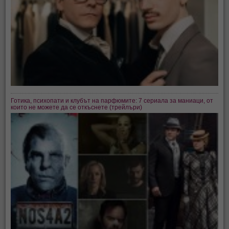
Готика, психопати и клубът на парфюмите: 7 сериала за маниаци, от
които не можете да се откъснете (трейлъри)