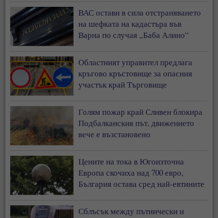
ВАС остави в сила отстраняването
на шефката на кадастъра във
Варна по случая „Баба Алино“
Областният управител предлага
кръгово кръстовище за опасния
участък край Търговище
Голям пожар край Сливен блокира
Подбалканския път, движението
вече е възстановено
Цените на тока в Югоизточна
Европа скочиха над 700 евро,
България остава сред най-евтините
пазари
Сблъсък между пътнически и