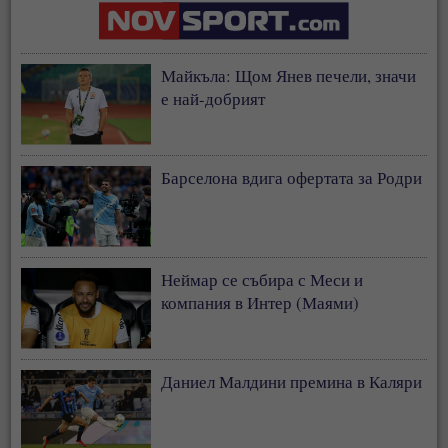
Майкъла: Щом Янев печели, значи
е най-добрият
Барселона вдига офертата за Родри
Неймар се събира с Меси и
компания в Интер (Маями)
Даниел Малдини премина в Каляри