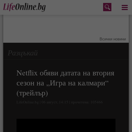
Меню
Всички новини
Разцъкай
Netflix обяви датата на втория
сезон на „Игра на калмари“
(трейлър)
LifeOnline.bg | 06 август, 14:15 | прочетена: 105466