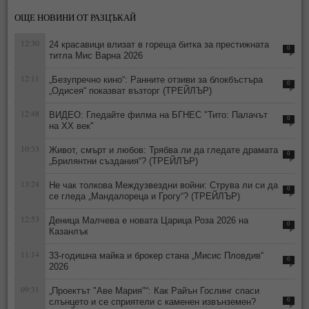
ОЩЕ НОВИНИ ОТ РАЗЦЪКАЙ
12:30
24 красавици влизат в гореща битка за престижната
0
титла Мис Варна 2026
12:11
„Безупречно кино“: Ранните отзиви за блокбъстъра
0
„Одисея“ показват възторг (ТРЕЙЛЪР)
12:48
ВИДЕО: Гледайте филма на БГНЕС "Тито: Палачът
0
на ХХ век"
10:33
Живот, смърт и любов: Трябва ли да гледате драмата
0
„Брилянтни създания“? (ТРЕЙЛЪР)
13:24
Не чак толкова Междузвездни войни: Струва ли си да
0
се гледа „Мандалореца и Грогу“? (ТРЕЙЛЪР)
12:53
Деница Малчева е новата Царица Роза 2026 на
0
Казанлък
11:14
33-годишна майка и брокер стана „Мисис Пловдив“
0
2026
09:31
„Проектът "Аве Мария"“: Как Райън Гослинг спаси
слънцето и се сприятели с каменен извънземен?
0