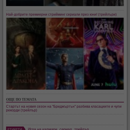
Най-добрите премиерни стрийминг сериали през юни! (трейлъри)
ОЩЕ ПО ТЕМАТА
Стартът на новия сезон на "Бриджъртън" разбива класациите и чупи
рекорди (трейлър)
Игра на калмари
,
сериал
,
трейлър
ЕТИКЕТИ