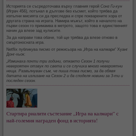
Историята се съсредоточава върху главния герой
Сонг Ги-хун
(Играч 456), потънал в дългове без късмет, който трябва да
изпълни мисията си да преследва и спре покварените хора от
другата страна на играта. Намира мъжът, който в началото на
първи сезон го примамва в метрото, защото това е единственият
начин да влезе зад кулисите.
За да направи това обаче, той ще трябва да влезе отново в
смъртоносната игра.
Netflix публикува писмо от режисьора на „Игра на калмари“ Хуанг
Донг-хьок:
„Изминаха почти три години, откакто Сезон 1 получи
невероятен отзвук по света и се случиха много невероятни
неща. Развълнуван съм, че пиша това писмо, за да обявя
датата на излизане на Сезон 2 и да споделя новини за 3-ти и
последен сезон.
Стартира риалити състезание „Игра на калмари“ с
най-големия награден фонд в историята!