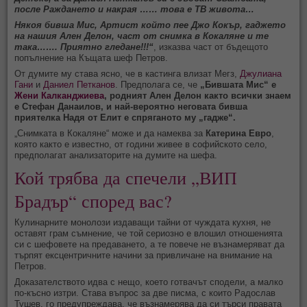
после Раждането и накрая …… това е ТВ живота…
Някоя бивша Мис, Артист който пее Джо Кокър, гаджето
на нашия Ален Дeлон, част от снимка в Кокаляне и те
така……. Приятно гледане!!!“
, изказва част от бъдещото
попълнение на Къщата шеф Петров.
От думите му става ясно, че в кастинга влизат Мегз,
Джулиана
Гани
и
Даниел Петканов
. Предполага се, че
„Бившата Мис“ е
Жени Калканджиева
, родният Ален Делон както всички знаем
е Стефан Данаилов, и най-вероятно неговата бивша
приятелка Надя от Елит е спряганото му „гадже“.
„Снимката в Кокаляне“ може и да намеква за
Катерина Евро
,
която както е известно, от години живее в софийското село,
предполагат анализаторите на думите на шефа.
Кой трябва да спечели „ВИП 
Брадър“ според вас?
Кулинарните монолози издаващи тайни от чуждата кухня, не
оставят грам съмнение, че той сериозно е влошил отношенията
си с шефовете на предаването, а те повече не възнамеряват да
търпят ексцентричните начини за привличане на внимание на
Петров.
Доказателството идва с нещо, което готвачът сподели, а малко
по-късно изтри. Става въпрос за две писма, с които Радослав
Тушев, го предупреждава, че възнамерява да си търси правата