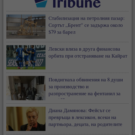
Стабилизация на петролния пазар:
Сортът „Брент“ се задържа около
$79 за барел
Левски влиза в друга финансова
орбита при отстраняване на Кайрат
Повдигнаха обвинения на 8 души
за производство и
разпространение на фентанил за
над 157 млн. евро
Диана Дамянова: Фейсът се
превръща в лексикон, всеки на
партньора, децата, на родителите
си