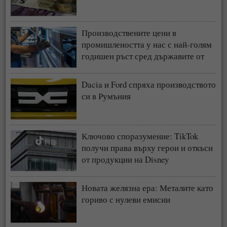
Производствените цени в
промишлеността у нас с най-голям
годишен ръст сред държавите от
ЕС
Dacia и Ford спряха производството
си в Румъния
Ключово споразумение: TikTok
получи права върху герои и откъси
от продукции на Disney
Новата желязна ера: Металите като
гориво с нулеви емисии