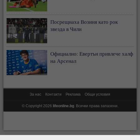
Посрещнаха Возиня като рок
звезда в Чили
Официално: Евертън привлече халф
на Арсенал
За нас
Контакти
Реклама
Общи условия
© Copyright 2026
lifeonline.bg
. Всички права запазени.