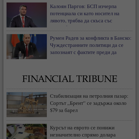
Калоян Паргов: БСП изчерпа
потенциала си като носител на
лявото, трябва да скъса със
съветофилската същност
Румен Радев за конфликта в Банско:
Чуждестранните политици да се
запознаят с фактите преди да
коментират страната ни
Стабилизация на петролния пазар:
Сортът „Брент“ се задържа около
$79 за барел
Курсът на еврото се понижи
незначително спрямо долара