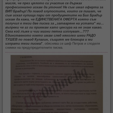
мисля, че през цялото си участие се държах
професионално искам да уточня! Не съм имал оферта за
ВИП Брадър! По повод глупостите, които се пишат, че
съм искал купища пари от продуцентите на Биг Брадър
искам да кажа, че ЕДИНСТВЕНАТА ОФЕРТА която съм
получил е тези две писма за „затваряне на устата“ ни…
въпреки че аз ги приемам като цензура на не знам какво.
Сега кой лъже и чии мазни петна изплуват…???
Единственото което имам след няколко шеги РАДО
ТУШЕВ по повод Кулагин, същият ме блокира и ми
изпрати тези писма!
“, обяснява се шеф Петров и споделя
снимки на предупредителните писма.