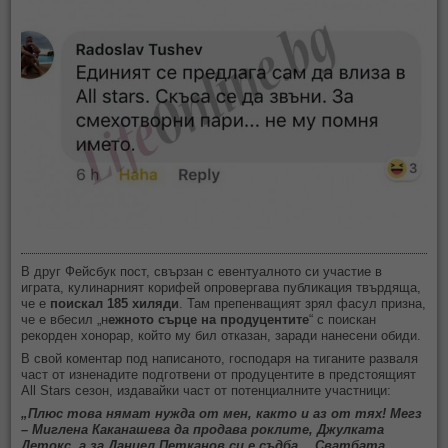
В друг Фейсбук пост, свързан с евентуалното си участие в
играта, кулинарният корифей опровергава публикация твърдяща,
че е
поискал 185 хиляди
. Там препенващият зрял фасул призна,
че е вбесил „н
ежното сърце на продуцентите
“ с поискан
рекорден хонорар, който му бил отказан, заради нанесени обиди.
В свой коментар под написаното, господаря на тиганите разваля
част от изненадите подготвени от продуцентите в предстоящият
All Stars сезон, издавайки част от потенциалните участници:
„Плюс това нямат нужда от мен, както и аз от тях! Мегз
– Миглена Каканашева да продава роклите, Джулката
Детокс, а за Даниел Петканов си е съдба… Сватбата,