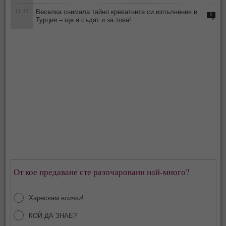
11:13
Веселка снимала тайно креватните си изпълнения в
0
Турция – ще я съдят и за това!
От кое предаване сте разочаровани най-много?
Харесвам всички!
КОЙ ДА ЗНАЕ?