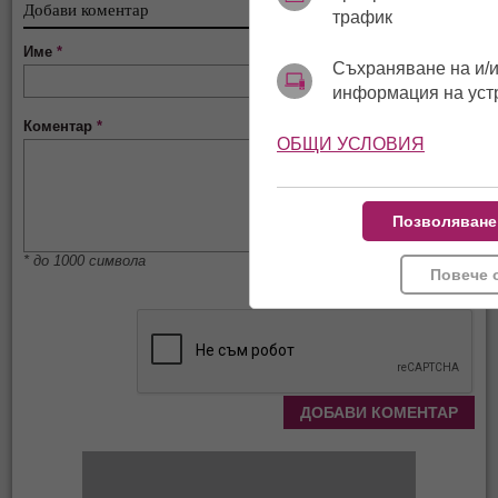
Добави коментар
трафик
Име
*
Съхраняване на и/и
информация на уст
Коментар
*
ОБЩИ УСЛОВИЯ
Позволяване
* до 1000 символа
Повече 