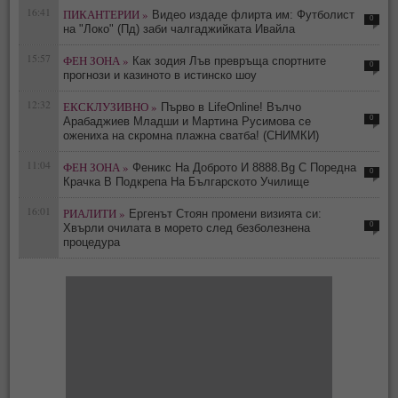
16:41
ПИКАНТЕРИИ »
Видео издаде флирта им: Футболист
0
на "Локо" (Пд) заби чалгаджийката Ивайла
15:57
ФЕН ЗОНА »
Как зодия Лъв превръща спортните
0
прогнози и казиното в истинско шоу
12:32
ЕКСКЛУЗИВНО »
Първо в LifeOnline! Вълчо
0
Арабаджиев Младши и Мартина Русимова сe
oжениха на скромна плажна сватба! (СНИМКИ)
11:04
ФЕН ЗОНА »
Феникс На Доброто И 8888.Bg С Поредна
0
Крачка В Подкрепа На Българското Училище
16:01
РИАЛИТИ »
Ергенът Стоян промени визията си:
0
Хвърли очилата в морето след безболезнена
процедура