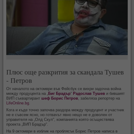
Плюс още разкрития за скандала Тушев
- Петров
От началото на октомври във Фейсбук се вихри задочна война
между продуцента на „
Биг Брадър
“
Радослав Тушев
и бившият
ВИП съквартирант
шеф Борис Петров
, забеляза репортер на
LifeOnline.bg
.
Кога и къде точно започва раздора между продуцент и участник
не е съвсем ясно, но готвачът явно нещо не е доволен от
управителя на „Олд Скул“, компанията която осъществява
проекта „ВИП Брадър“.
На 9 октомври в изблик на проблясък Борис Петров написа в