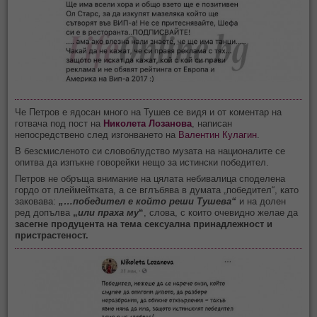
Че Петров е ядосан много на Тушев се видя и от коментар на
готвача под пост на
Николета Лозанова
, написан
непосредствено след изгонването на
Валентин Кулагин
.
В безсмисленото си словоблудство музата на националите се
опитва да изпъкне говорейки нещо за истински победител.
Петров не обръща внимание на цялата небивалица споделена
гордо от плеймейтката, а се вглъбява в думата „победител“, като
заковава:
„…победител е който реши Тушева“
и на долен
ред допълва
„
или праха му
“
, слова, с които очевидно желае да
засегне продуцента на тема сексуална принадлежност и
пристрастеност.