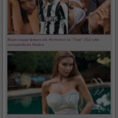
Видео издаде флирта им: Футболист на "Локо" (Пд) заби
чалгаджийката Ивайла