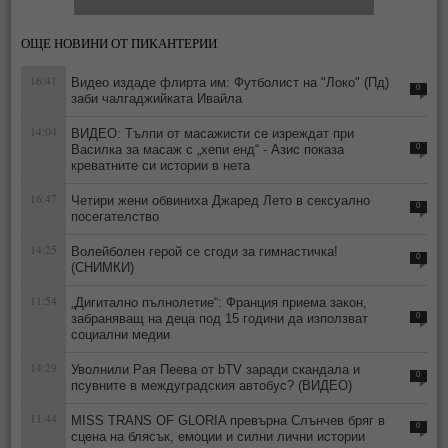
ОЩЕ НОВИНИ ОТ ПИКАНТЕРИИ
16:41
Видео издаде флирта им: Футболист на "Локо" (Пд)
0
заби чалгаджийката Ивайла
14:04
ВИДЕО: Тълпи от масажисти се изреждат при
Василка за масаж с „хепи енд“ - Азис показа
0
креватните си истории в нета
16:47
Четири жени обвиниха Джаред Лето в сексуално
0
посегателство
14:25
Волейболен герой се сгоди за гимнастичка!
0
(СНИМКИ)
11:54
„Дигитално пълнолетие“: Франция приема закон,
забраняващ на деца под 15 години да използват
0
социални медии
14:29
Уволнили Рая Пеева от bTV заради скандала и
0
псувните в междуградския автобус? (ВИДЕО)
11:44
MISS TRANS OF GLORIA превърна Слънчев бряг в
0
сцена на блясък, емоции и силни лични истории