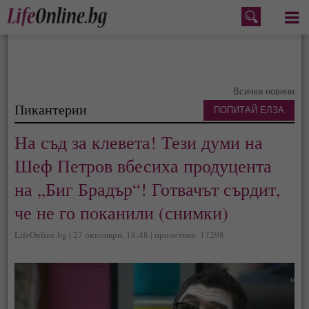
Меню
Всички новини
Пикантерии
ПОПИТАЙ ЕЛЗА
На съд за клевета! Тези думи на
Шеф Петров вбесиха продуцента
на „Биг Брадър“! Готвачът сърдит,
че не го поканили (снимки)
LifeOnline.bg | 27 октомври, 18:48 | прочетена: 17298