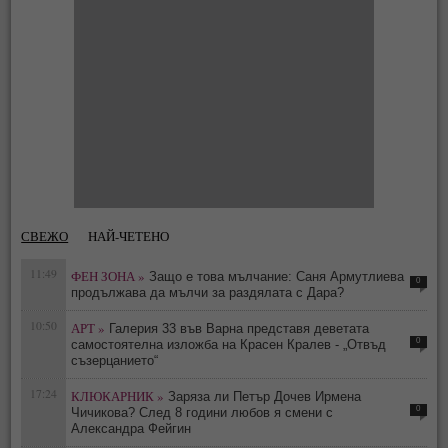
СВЕЖО
НАЙ-ЧЕТЕНО
11:49
ФЕН ЗОНА »
Защо е това мълчание: Саня Армутлиева
0
продължава да мълчи за раздялата с Дара?
10:50
АРТ »
Галерия 33 във Варна представя деветата
0
самостоятелна изложба на Красен Кралев - „Отвъд
съзерцанието“
17:24
КЛЮКАРНИК »
Заряза ли Петър Дочев Ирмена
0
Чичикова? След 8 години любов я смени с
Александра Фейгин