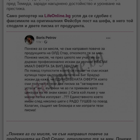
пред Темида, заради накърнено достойнство и уронване на
престижа.
Само репортер на
LifeOnline.bg
успя да се сдобие с
факсимиле на оригиналния Фейсбук пост на шефа, в него той
споделя и двете писма от продуцента.
„Понеже аз си мисля, че съм направил повече за
продукцията на Олд Старс, отколкото тя за мен. Понеже