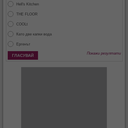
Hell's Kitchen
THE FLOOR
COOLt
Като две капки вода
Ергенът
Покажи резултати