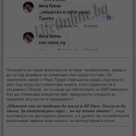
Писанията на гурме фанатика не остават незабелязани, макар и
да са под формата на коментари към чужди постове. По
аналогичен начин и Радо Тушев отвръща на удара „под кръста“,
като под чужд пост коментира темата, която директно не е
свързана с Петров, но се касае до обитателите на ВИП имението.
Без да споменава конкретно име, продуцентът споделя за
мераклия за участие в предаването:
„Единият сам се предлага да влиза в All Stars. Скъса се да
звъни. За смехотворни пари… не му помня името.“
, пише
кукловодът на зрелищното риалити, а в думите му потребителите
разпознават именно властелинът на молекулярната кухня.