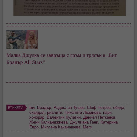
Малка Джулка се завръща с гръм и трясък в „Биг 
Брадър All Stars“
Биг Брадър
,
Радослав Тушев
,
Шеф Петров
,
обида
,
ЕТИКЕТИ
скандал
,
риалити
,
Николета Лозанова
,
пари
,
хонорар
,
Валентин Кулагин
,
Даниел Петканов
,
Жени Калканджиева
,
Джулиана Гани
,
Катерина
Евро
,
Миглена Каканашева
,
Мегз