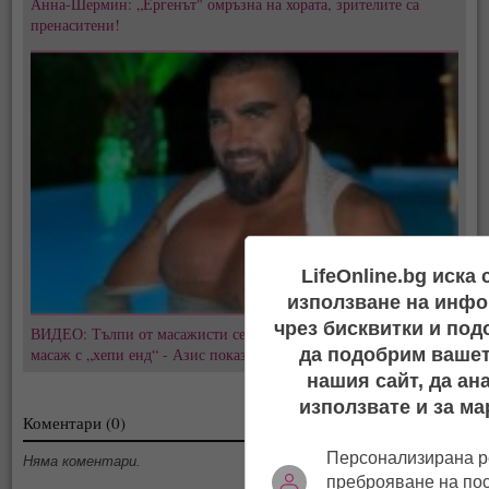
Анна-Шермин: „Ергенът" омръзна на хората, зрителите са
пренаситени!
LifeOnline.bg иска
използване на инфо
чрез бисквитки и под
ВИДЕО: Тълпи от масажисти се изреждат при Василка за
масаж с „хепи енд“ - Азис показа креватните си истории в нета
да подобрим вашет
нашия сайт, да ан
използвате и за ма
Коментари (0)
Персонализирана р
Няма коментари.
преброяване на по