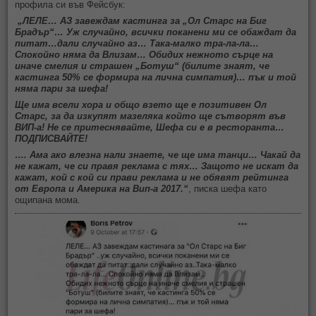
профила си във Фейсбук:
„ЛЕЛЕ… АЗ завеждам кастинга за „Ол Старс на Биг
Брадър“… Уж случайно, всички поканени ми се обаждат да
питат…дали случайно аз… Така-малко тра-ла-ла…
Спокойно няма да Влизам… Обидих нежното сърце на
иначе смелия и страшен „Ботуш“ (билите знаят, че
кастинга 50% се формира на лична симпатия)… пък и той
няма пари за шефа!
Ще има всели хора и общо взето ще е позитивен Ол
Старс, за да изкупят мазеляка който ще сътворят във
ВИП-а! Не се притеснявайте, Шефа си е в ресторанта…
ПОДПИСВАЙТЕ!
…. Ама ако влезна нали знаете, че ще има танци… Чакай да
не кажат, че си правя реклама с тях… Защото не искат да
кажат, кой с кой си прави реклама и не обявят рейтинга
от Европа и Америка на Вип-а 2017.“
, писка шефа като
ощипана мома.