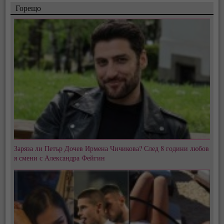
Горещо
Заряза ли Петър Дочев Ирмена Чичикова? След 8 години любов
я смени с Александра Фейгин