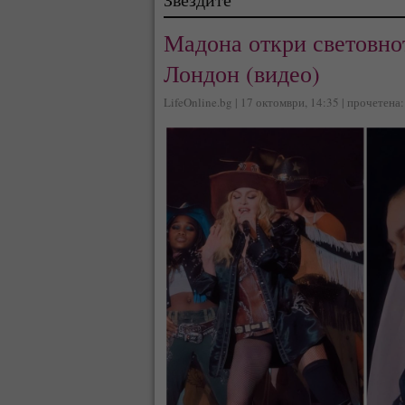
Мадона откри световнот
Лондон (видео)
LifeOnline.bg | 17 октомври, 14:35 | прочетена