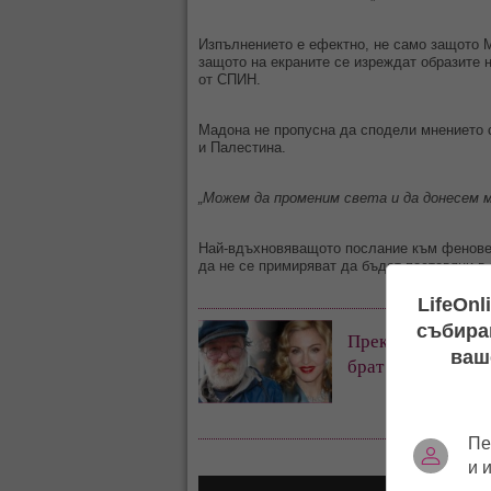
Изпълнението е ефектно, не само защото М
защото на екраните се изреждат образите 
от СПИН.
Мадона не пропусна да сподели мнението 
и Палестина.
„Можем да променим света и да донесем м
Най-вдъхновяващото послание към феновете
да не се примиряват да бъдат поставяни в
LifeOnl
събиран
Прекомерно мног
ваш
брат на Мадона в
Пе
и 