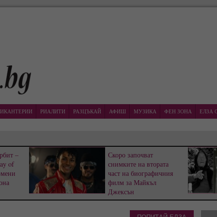
ИКАНТЕРИИ
РИАЛИТИ
РАЗЦЪКАЙ
АФИШ
МУЗИКА
ФЕН ЗОНА
ЕЛЗА 
рбит –
Скоро започват
ay of
снимките на втората
омени
част на биографичния
она
филм за Майкъл
Джексън