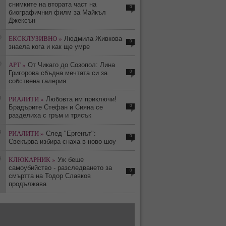
снимките на втората част на
0
биографичния филм за Майкъл
Джексън
0
ЕКСКЛУЗИВНО »
Людмила Живкова
0
знаела кога и как ще умре
0
АРТ »
От Чикаго до Созопол: Лина
0
Григорова сбъдна мечтата си за
собствена галерия
3
РИАЛИТИ »
Любовта им приключи!
0
Брадърите Стефан и Сияна се
разделиха с гръм и трясък
3
РИАЛИТИ »
След "Ергенът":
0
Свекърва избира снаха в ново шоу
8
КЛЮКАРНИК »
Уж беше
самоубийство - разследването за
0
смъртта на Тодор Славков
продължава