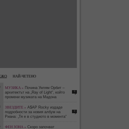
ЕЖО
НАЙ-ЧЕТЕНО
9
МУЗИКА »
Почина Уилям Орбит –
0
архитектът на „Ray of Light“, който
промени музиката на Мадона
4
ЗВЕЗДИТЕ »
A$AP Rocky издаде
0
подробности за новия албум на
Риана: „Тя е в студиото в момента“
6
ФЕН ЗОНА »
Скоро започват