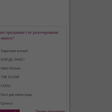
кое предаване сте разочаровани
-много?
Харесвам всички!
КОЙ ДА ЗНАЕ?
Hell's Kitchen
THE FLOOR
COOLt
Като две капки вода
Ергенът
Покажи резултати