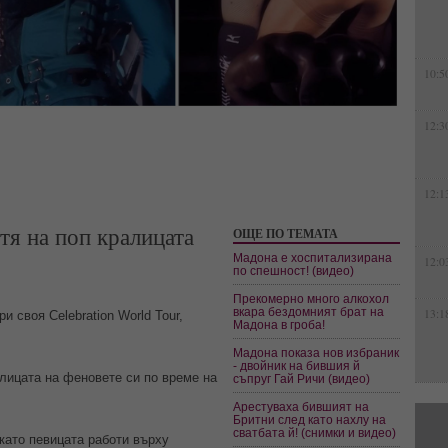
10:5
12:3
12:1
тя на поп кралицата
ОЩЕ ПО ТЕМАТА
Мадона е хоспитализирана
12:0
по спешност! (видео)
Прекомерно много алкохол
вкара бездомният брат на
13:1
 своя Celebration World Tour,
Мадона в гроба!
Мадона показа нов избраник
- двойник на бившия й
алицата на феновете си по време на
съпруг Гай Ричи (видео)
Арестуваха бившият на
Бритни след като нахлу на
сватбата й! (снимки и видео)
като певицата работи върху