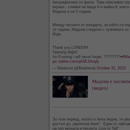
биографичния си филм. Това обясняват изо
екрана - снимки на баща й и майка й, която
Мадона е на 5 години.
Между песните от концерта, за който са по
те години, Мадона споделя с публиката си 
Йорк.
Thank you LONDON!
Opening Night!
An Evening i will never forget. ????????♥️
#Ma
pic.twitter.com/qA5EJXeqIy
— Madonna (@Madonna)
October 15, 2023
Мадона е хоспита
(видео)
За този период, когато е била бедна, тя ра
достъп до „прилична баня“. Един от най-з
на поп иконата и песента „Lіve to Tell“.