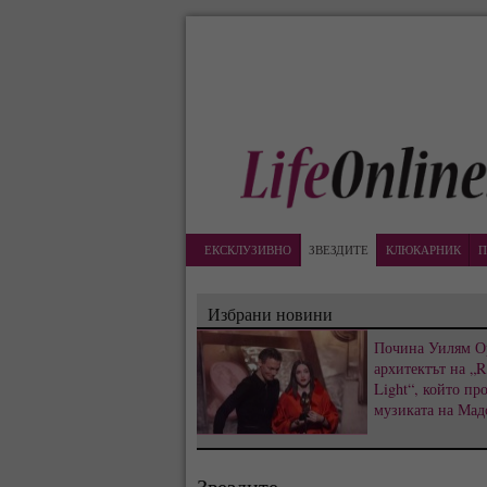
ЕКСКЛУЗИВНО
ЗВЕЗДИТЕ
КЛЮКАРНИК
П
Избрани новини
Почина Уилям О
архитектът на „R
Light“, който пр
музиката на Мад
Звездите