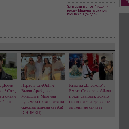
За първи път от 4 години
насам Мадона пусна клип
към песен (видео)
р Дочев
Първо в LifeOnline!
Къна на „Високото":
ва? След
Вълчо Арабаджиев
Емрах Стораро и Айлян
в я смени
Младши и Мартина
преди сватбата, докато
Фейгин
Русимова сe oжениха на
скандалите и тревогите
скромна плажна сватба!
за Тони не стихват
(СНИМКИ)