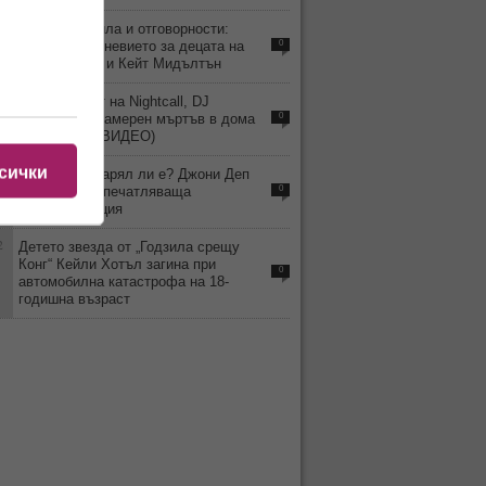
3
Строги правила и отговорности:
какво е ежедневието за децата на
0
принц Уилям и Кейт Мидълтън
2
Хитмейкърът на Nightcall, DJ
Kavinsky, е намерен мъртъв в дома
0
си в Париж (ВИДЕО)
сички
4
ВИДЕО: Остарял ли е? Джони Деп
изненада с впечатляваща
0
трансформация
2
Детето звезда от „Годзила срещу
Конг“ Кейли Хотъл загина при
0
автомобилна катастрофа на 18-
годишна възраст