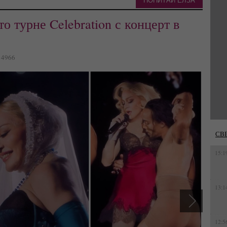
ПОПИТАЙ ЕЛЗА
о турне Celebration с концерт в
: 4966
СВ
15:1
13:1
12:5