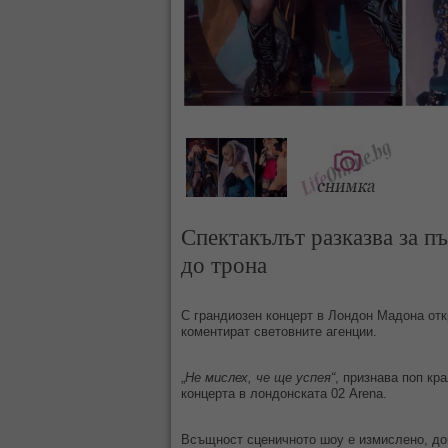
Спектакълът разказва за пъ
до трона
С грандиозен концерт в Лондон Мадона откри
коментират световните агенции.
„
Не мислех, че ще успея“
, признава поп кр
концерта в лондонската 02 Arena.
Всъщност сценичното шоу е измислено, до