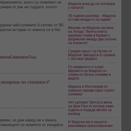
браженията, които се появяват на
Мадона иска да си поговори
 умира от рак на гърдата, когато
с папата!
35 години разлика – Мадона
остави младото си гадже!
дбрани най-големите й хитове от 80-
Фенове на Мадона скочиха
кратки истории от живота си в Ню
на Хилда: Твоята клета
кариера плува в буркан с
формалин между два сезона
на Капките!
Среден пръст за Путин от
Мадона! Звездата го сравни
donnaCelebrationTour
с Хитлер! (видео)
По мамините стъпки!
Щерката на Мадона се
снима по бельо (снимки и
видео)
лизирана по спешност!
Мадона и Инстаграм се
скараха заради едно зърно
(снимка)
Нетърпимо! Третата жена
на Шон Пен го изтрая само
година и подаде молба за
развод
зкрива, че дни наред не е имала
И Мадона като нашите -
апомнящите се моменти от концерта
рекламира прахосмукачки!