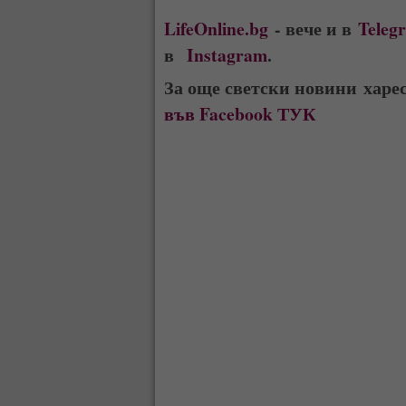
LifeOnline.bg
- вече и в
Teleg
в
Instagram
.
За още светски новини харе
във Facebook ТУК