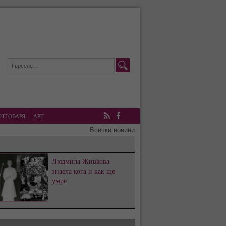
ОТГОВАРЯ
АРТ
RSS
Facebook
Всички новини
Людмила Живкова
знаела кога и как ще
умре