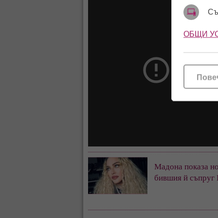
Съ
ОБЩИ У
Пове
Мадона показа но
бившия й съпруг 