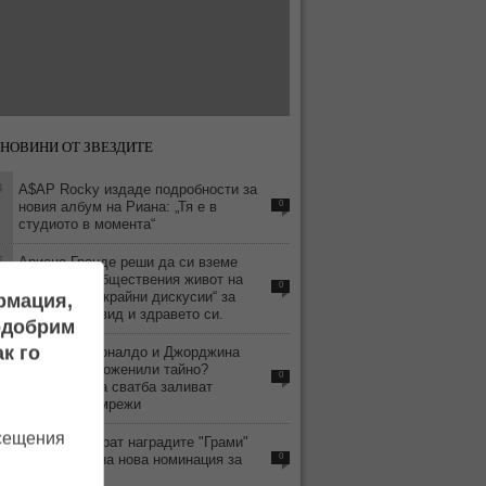
НОВИНИ ОТ ЗВЕЗДИТЕ
4
A$AP Rocky издаде подробности за
новия албум на Риана: „Тя е в
0
студиото в момента“
7
Ариана Гранде реши да си вземе
почивка от обществения живот на
0
фона на „безкрайни дискусии“ за
ормация,
външния си вид и здравето си.
подобрим
6
к го
Кристиано Роналдо и Джорджина
Родригес се оженили тайно?
0
Слуховете за сватба заливат
социалните мрежи
осещения
9
BTS бойкотират наградите "Грами"
заради спорна нова номинация за
0
азиатски поп