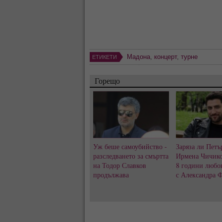
Мадона
,
концерт
,
турне
ЕТИКЕТИ
Горещо
Уж беше самоубийство -
Заряза ли Петъ
разследването за смъртта
Ирмена Чичико
на Тодор Славков
8 години любо
продължава
с Александра 