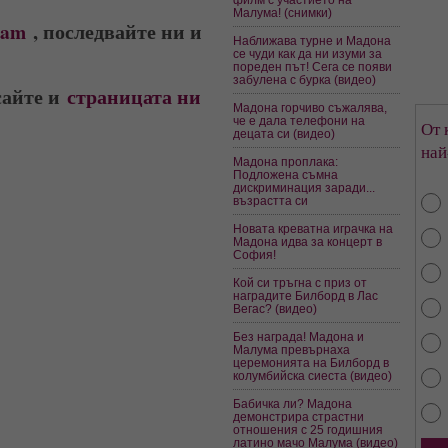
Малума! (снимки)
ram
, последвайте ни и
Наближава турне и Мадона
се чуди как да ни изуми за
пореден път! Сега се появи
забулена с бурка (видео)
сайте и
страницата ни
Мадона горчиво съжалява,
че е дала телефони на
От 
децата си (видео)
най
Мадона проплака:
Подложена съмна
дискриминация заради...
възрастта си
Новата креватна играчка на
Мадона идва за концерт в
София!
Кой си тръгна с приз от
наградите Билборд в Лас
Вегас? (видео)
Без награда! Мадона и
Малума превърнаха
церемонията на Билборд в
колумбийска сиеста (видео)
Бабичка ли? Мадона
демонстрира страстни
отношения с 25 годишния
латино мачо Малума (видео)