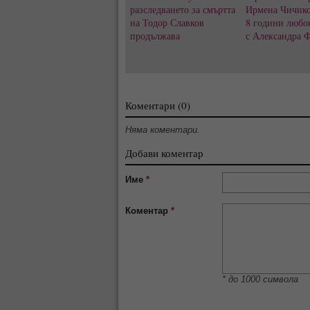
разследването за смъртта
Ирмена Чичико
на Тодор Славков
8 години любо
продължава
с Александра 
Коментари (0)
Няма коментари.
Добави коментар
Име
*
Коментар
*
* до 1000 символа