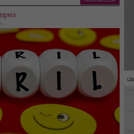
ПОПИТАЙ ЕЛЗА
април
20
СВ
15:1
13:1
12:5