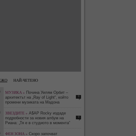
ЕЖО
НАЙ-ЧЕТЕНО
9
МУЗИКА »
Почина Уилям Орбит –
0
архитектът на „Ray of Light“, който
промени музиката на Мадона
4
ЗВЕЗДИТЕ »
A$AP Rocky издаде
0
подробности за новия албум на
Риана: „Тя е в студиото в момента“
6
ФЕН ЗОНА »
Скоро започват