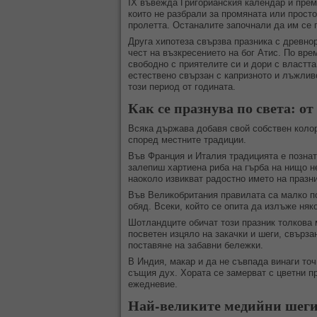
IX въвежда Григорианския календар и преме
които не разбрали за промяната или прост
пролетта. Останалите започнали да им се 
Друга хипотеза свързва празника с древно
чест на възкресението на бог Атис. По вре
свободно с приятелите си и дори с властта
естествено свързан с капризното и лъжливо
този период от годината.
Как се празнува по света: о
Всяка държава добавя свой собствен колор
според местните традиции.
Във Франция и Италия традицията е познат
залепиш хартиена риба на гърба на нищо не
наоколо извикват радостно името на празни
Във Великобритания правилата са малко по
обяд. Всеки, който се опита да излъже няко
Шотландците обичат този празник толкова 
посветен изцяло на закачки и шеги, свързан
поставяне на забавни бележки.
В Индия, макар и да не съвпада винаги то
същия дух. Хората се замерват с цветни п
ежедневие.
Най-великите медийни шеги