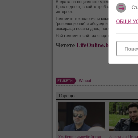
В ерата на социалните мрежи и изкуствени
Днес е денят, в който трябва да подлагам
Съ
интернет.
Големите технологични компании и световн
ОБЩИ У
“революционни” и абсурдни продукти, коит
шокираща новина днес, погледнете календар
Най-големият сайт за спортни залози напом
Четете
LifeOnline.bg
където в
Пове
Winbet
ЕТИКЕТИ
Горещо
Уж беше самоубийство -
Заряза ли Петъ