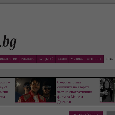
ИКАНТЕРИИ
РИАЛИТИ
РАЗЦЪКАЙ
АФИШ
МУЗИКА
ФЕН ЗОНА
ЕЛЗА 
рбит –
Скоро започват
ay of
снимките на втората
омени
част на биографичния
она
филм за Майкъл
Джексън