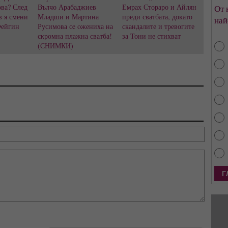
ва? След
Вълчо Арабаджиев
Емрах Стораро и Айлян
От 
в я смени
Младши и Мартина
преди сватбата, докато
най
Фейгин
Русимова сe oжениха на
скандалите и тревогите
скромна плажна сватба!
за Тони не стихват
(СНИМКИ)