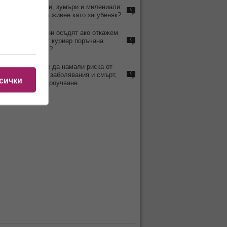
2
Бейби бумъри, зумъри и милениали:
0
Кой наистина живее като загубеняк?
0
Може ли да ни осъдят ако откажем
да вземем от куриер поръчана
0
онлайн стока?
1
Кафето може да намали риска от
чернодробни заболявания и смърт,
0
сички
установява проучване