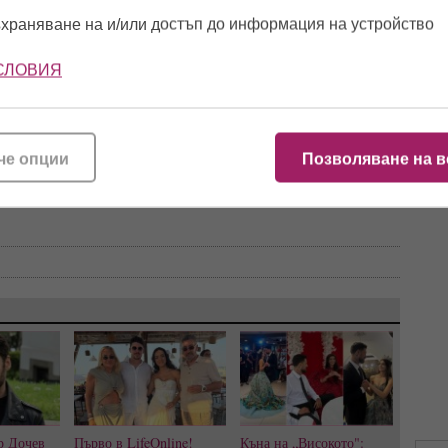
я интелект Денят на шегата придобива съвсем нови измерения.
10:5
е под съмнение всяко сензационно заглавие, което срещнем в
храняване на и/или достъп до информация на устройство
ите брандове традиционно се надпреварват да представят
11:5
СЛОВИЯ
о всъщност не съществуват. Така че, преди да споделите някоя
а - най-вероятно просто се опитват да ви “вържат”.
ня, че отговорната и разумна игра са препоръчителни.
11:4
и е удобно
Telegram
,
Instagram
,
Facebook
че опции
Позволяване на в
р Дочев
Първо в LifeOnline!
Къна на „Високото":