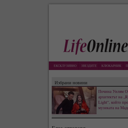
ЕКСКЛУЗИВНО
ЗВЕЗДИТЕ
КЛЮКАРНИК
П
Избрани новини
Почина Уилям О
архитектът на „R
Light“, който пр
музиката на Мад
Елза отговаря