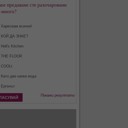
кое предаване сте разочаровани
-много?
Харесвам всички!
КОЙ ДА ЗНАЕ?
Hell's Kitchen
THE FLOOR
COOLt
Като две капки вода
Ергенът
Покажи резултати