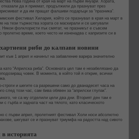
ства Нова година от края на март на първи януари. Хората,
о отказали да я приемат, продължили да празнуват през
присмиват и да им пращат фалшиви подаръци за “празника”.
римския фестивал Хилария, който се празнувал в края на март в
ме на тези тържества хората се маскирали и се шегували
. Някои фолклористи пък смятат, че празникът е съвсем
 пролетно време, което често ни изненадва с капризите си в
т хартиени риби до калпави новини
ит към 1 април и начинът на забавление варира значително
а като “Априлска риба”. Основната цел там е незабелязано да
подозиращ човек. В момента, в който той я открие, всички
ка.
-строги и шегите са разрешени само до дванадесет часа на
го след този час, сам бива обявен за “априлски глупак”.
много, че са му отделили цели два дни. Вторият ден там е
и с гърба и задната част на тялото, като класическото
чно с първи април, пролетният фестивал Холи носи абсолютно
рахове, шегуват се и празнуват триумфа на радостта над сивото
 в историята