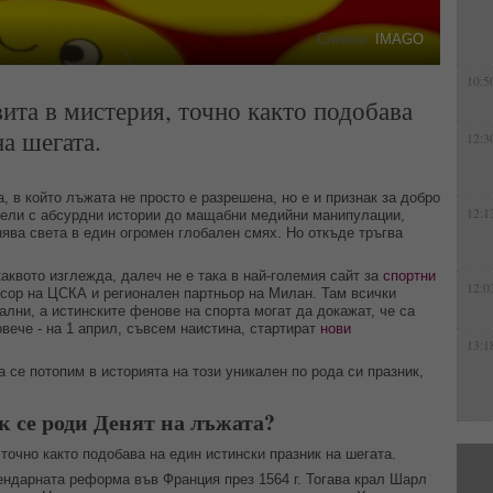
Снимка:
IMAGO
10:5
вита в мистерия, точно както подобава
а шегата.
12:3
, в който лъжата не просто е разрешена, но е и признак за добро
12:1
ятели с абсурдни истории до мащабни медийни манипулации,
нява света в един огромен глобален смях. Но откъде тръгва
каквото изглежда, далеч не е така в най-големия сайт за
спортни
12:0
нсор на ЦСКА и регионален партньор на Милан. Там всички
лни, а истинските фенове на спорта могат да докажат, че са
вече - на 1 април, съвсем наистина, стартират
нови
13:1
да се потопим в историята на този уникален по рода си празник,
к се роди Денят на лъжата?
 точно както подобава на един истински празник на шегата.
ендарната реформа във Франция през 1564 г. Тогава крал Шарл