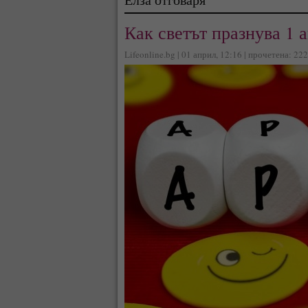
Как светът празнува 1 
Lifeonline.bg | 01 април, 12:16 | прочетена: 22