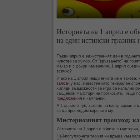
Историята на 1 април е об
на един истински празник н
Първи април е единственият ден в годината
чувство за хумор. От “връзването” на при
макар и с добри намерения, 1 април обеди
всичко?
И ако на 1 април нищо никога не е такова, 
залози
у нас, известен като генерален спо
хиляди възможности за игра са напълно реа
същински майстори на прогнозите. Нещо по
предложения
и кампании.
А 1 април е тук, като не на шега, време е 
за да проследим корените му.
Мистериозният произход: ка
Историята на 1 април е обвита в мистерия,
Най-популярната теория ни връща към кал