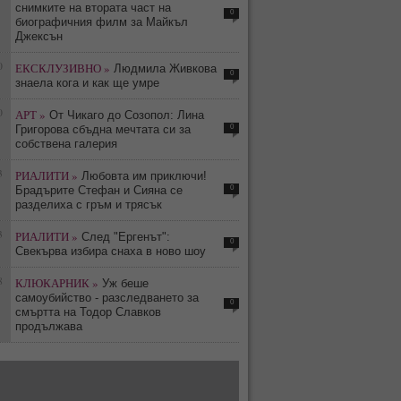
снимките на втората част на
0
биографичния филм за Майкъл
Джексън
0
ЕКСКЛУЗИВНО »
Людмила Живкова
0
знаела кога и как ще умре
0
АРТ »
От Чикаго до Созопол: Лина
0
Григорова сбъдна мечтата си за
собствена галерия
3
РИАЛИТИ »
Любовта им приключи!
0
Брадърите Стефан и Сияна се
разделиха с гръм и трясък
3
РИАЛИТИ »
След "Ергенът":
0
Свекърва избира снаха в ново шоу
8
КЛЮКАРНИК »
Уж беше
самоубийство - разследването за
0
смъртта на Тодор Славков
продължава