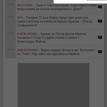
11:49
ФЕН ЗОНА »
Защо е това мълчание: Саня Армутлиева
0
продължава да мълчи за раздялата с Дара?
10:50
АРТ »
Галерия 33 във Варна представя деветата
0
самостоятелна изложба на Красен Кралев - „Отвъд
съзерцанието“
17:24
КЛЮКАРНИК »
Заряза ли Петър Дочев Ирмена
0
Чичикова? След 8 години любов я смени с
Александра Фейгин
16:41
ПИКАНТЕРИИ »
Видео издаде флирта им: Футболист
0
на "Локо" (Пд) заби чалгаджийката Ивайла