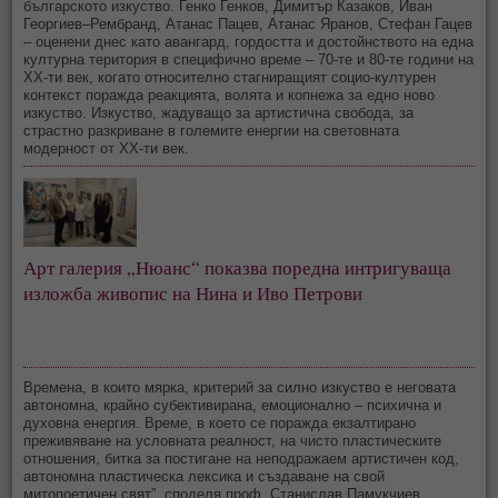
българското изкуство. Генко Генков, Димитър Казаков, Иван
Георгиев–Рембранд, Атанас Пацев, Атанас Яранов, Стефан Гацев
– оценени днес като авангард, гордостта и достойнството на една
културна територия в специфично време – 70-те и 80-те години на
ХХ-ти век, когато относително стагниращият социо-културен
контекст поражда реакцията, волята и копнежа за едно ново
изкуство. Изкуство, жадуващо за артистична свобода, за
страстно разкриване в големите енергии на световната
модерност от ХХ-ти век.
Арт галерия „Нюанс“ показва поредна интригуваща
изложба живопис на Нина и Иво Петрови
Времена, в които мярка, критерий за силно изкуство е неговата
автономна, крайно субективирана, емоционално – психична и
духовна енергия. Време, в което се поражда екзалтирано
преживяване на условната реалност, на чисто пластическите
отношения, битка за постигане на неподражаем артистичен код,
автономна пластическа лексика и създаване на свой
митопоетичен свят”, споделя проф. Станислав Памукчиев.