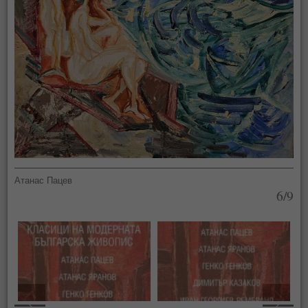
Атанас Пацев
6/9