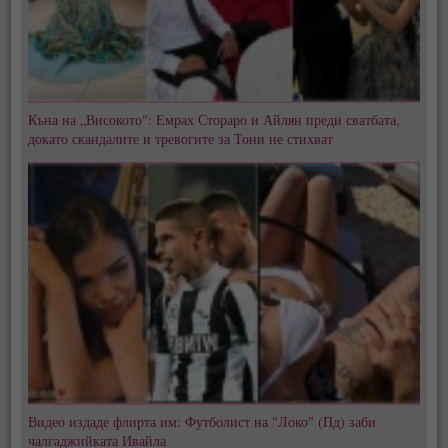
Къна на „Високото": Емрах Стораро и Айлян преди сватбата,
докато скандалите и тревогите за Тони не стихват
Видео издаде флирта им: Футболист на "Локо" (Пд) заби
чалгаджийката Ивайла