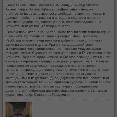
„Генко Генков, Иван Георгиев–Рембранд, Димитър Казаков,
Атанас Пацев, Атанас Яранов, Стефан Гацев изведоха
стойността на своята творческа свобода, на своя личностен и
духовен пробив, с цената на изстрадана социална несрета,
аскетично уединение, саможертвено, обречено отдаване на
истината за изкуство”, категоричен е той.
„Генко е нарицателно за бунтар, който взриви артистичната сцена
с крайната експресия на своята живопис. Иван Георгиев–
Рембранд отключи енергиите на дълбинния, психологически
актив на формата и цвета. Яранов изведе докрай своя
максималистичен стилистично чист, знаково монументален
фигуративизъм. Суровият, епичен реализъм на Гацев воюваше за
истината, Пацев създаде космос, а Казаков освободи екстазните
езически енергии на народа си, за да ги дари на света. Всеки от
представените художници, извежда резултата на своята
артистична природа, до свое уникално тематично и пластическо
откритие, до свое радикално въставане срещу скуката и
конформизма в изкуството. Днес, дарените сме ние, осветени от
творческата мощ на тези изключителни художници, белязали със
своето присъствие българската култура в последните пет
десетилетия”, отбелязва достойнствата на големите български
художници проф. Станислав Памукчиев.