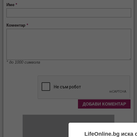
Име
*
Коментар
*
* до 1000 символа
LifeOnline.bg иска