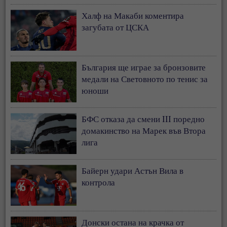
Халф на Макаби коментира
загубата от ЦСКА
България ще играе за бронзовите
медали на Световното по тенис за
юноши
БФС отказа да смени III поредно
домакинство на Марек във Втора
лига
Байерн удари Астън Вила в
контрола
Донски остана на крачка от