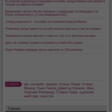
Български художници в мащабни изложби, представящи най-добрите
творци на Европа (снимки)
Визуалният артист Вълко Чобанов с номинация за Наградата за
Полет в Изкуството „Стоян Камбарев”2021
„Отвъд хоризонта“ - изложба на покойния Никола Манев
Отмениха представянето на най-скъпата картина в света (снимка)
Забравена в гараж картина отива на търг за 5 милиона долара
Днес се открива първата изложба на Улай в България
Опра Уинфри продаде ценна картина за 150 милиона
арт
,
изложба
,
гарерия
,
Атанас Пацев
,
Атанас
ЕТИКЕТИ
Яранов
,
Генко Генков
,
Димитър Казаков
,
Иван
Георгиев–Рембранд
,
Стефан Гацев
,
художник
,
майстори
,
изкуство
Горещо