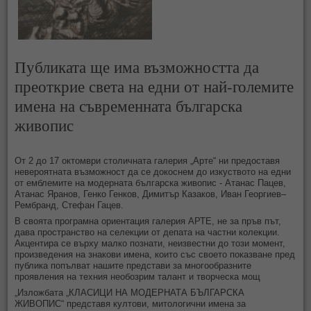
Публиката ще има възможността да
преоткрие света на едни от най-големите
имена на съвременната българска
живопис
От 2 до 17 октомври столичната галерия „Арте“ ни предоставя
невероятната възможност да се докоснем до изкуството на едни
от емблемите на модерната българска живопис - Атанас Пацев,
Атанас Яранов, Генко Генков, Димитър Казаков, Иван Георгиев–
Рембранд, Стефан Гацев.
В своята програмна ориентация галерия АРТЕ, не за пръв път,
дава пространство на селекции от депата на частни колекции.
Акцентира се върху малко познати, неизвестни до този момент,
произведения на знакови имена, които със своето показване пред
публика попълват нашите представи за многообразните
проявления на техния необозрим талант и творческа мощ
„Изложбата „КЛАСИЦИ НА МОДЕРНАТА БЪЛГАРСКА
ЖИВОПИС“ представя култови, митологични имена за