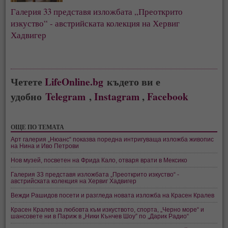
Галерия 33 представя изложбата „Преоткрито
изкуство“ - австрийската колекция на Хервиг
Хадвигер
Четете
LifeOnline.bg
където ви е
удобно
Telegram
,
Instagram
,
Facebook
ОЩЕ ПО ТЕМАТА
Арт галерия „Нюанс“ показва поредна интригуваща изложба живопис
на Нина и Иво Петрови
Нов музей, посветен на Фрида Кало, отваря врати в Мексико
Галерия 33 представя изложбата „Преоткрито изкуство“ -
австрийската колекция на Хервиг Хадвигер
Вежди Рашидов посети и разгледа новата изложба на Красен Кралев
Красен Кралев за любовта към изкуството, спорта, „Черно море“ и
шансовете ни в Париж в „Ники Кънчев Шоу” по „Дарик Радио“