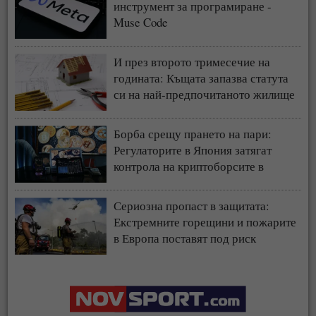
инструмент за програмиране -
Muse Code
И през второто тримесечие на
годината: Къщата запазва статута
си на най-предпочитаното жилище
у нас
Борба срещу прането на пари:
Регулаторите в Япония затягат
контрола на криптоборсите в
страната
Сериозна пропаст в защитата:
Екстремните горещини и пожарите
в Европа поставят под риск
застрахователния модел