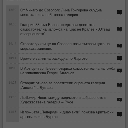
12:30
От Чикаго до Созопол: Лина Григорова сбъдна
0
мечтата си за собствена галерия
10:50
Галерия 33 във Варна представя деветата
самостоятелна изложба на Красен Кралев - „Отвъд
0
съзерцанието“
14:49
Старото училище на Созопол пази съкровищата на
0
морската живопис
18:11
Време е за лятна разходка по Ларгото
0
10:00
В Арт център Плевен откриха самостоятелна изложба
0
на живописеца Георги Андонов
14:25
Отварят отново за посетители обраната галерия
0
„Аполон“ в Лувъра
13:56
Любомир Янев: между видимото и забравеното в
0
Художествена галерия – Русе
13:15
Изложбата „Пеперуди и диаманти“ показва британски
0
арт величия в Бургас