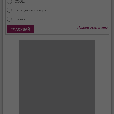
COOLt
Като две капки вода
Ергенът
Покажи резултати