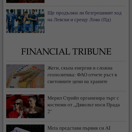
Ще продължи ли безгрешният ход
на Левски и срещу Локо (Пд)
Жеги, скъпа енергия и сложна
геополитика: ФАО отчете ръст в
световните цени на храните
Мерил Стрийп организира търг с
костюми от „Дяволът носи Прада
2“
Meta представи първия си AI