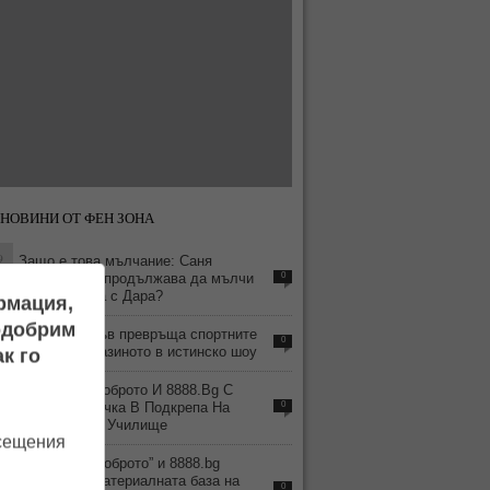
НОВИНИ ОТ ФЕН ЗОНА
9
Защо е това мълчание: Саня
Армутлиева продължава да мълчи
0
за раздялата с Дара?
ормация,
подобрим
7
Как зодия Лъв превръща спортните
0
прогнози и казиното в истинско шоу
к го
4
Феникс На Доброто И 8888.Bg С
Поредна Крачка В Подкрепа На
0
Българското Училище
осещения
2
“Феникс на доброто” и 8888.bg
подобриха материалната база на
0