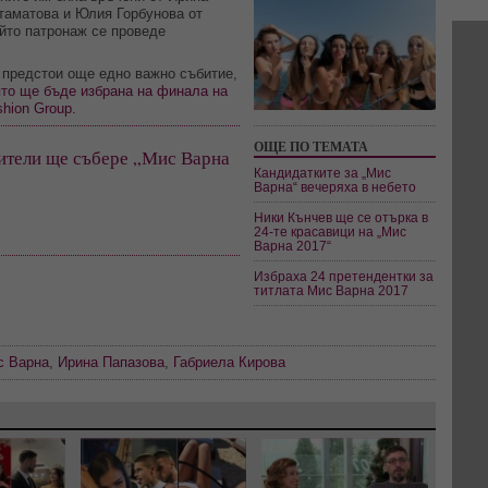
таматова и Юлия Горбунова от
ийто патронаж се проведе
 предстои още едно важно събитие,
ято ще бъде избрана на финала на
hion Group.
ОЩЕ ПО ТЕМАТА
ители ще събере „Мис Варна
Кандидатките за „Мис
Варна“ вечеряха в небето
Ники Кънчев ще се отърка в
24-те красавици на „Мис
Варна 2017“
Избраха 24 претендентки за
титлата Мис Варна 2017
с Варна
,
Ирина Папазова
,
Габриела Кирова