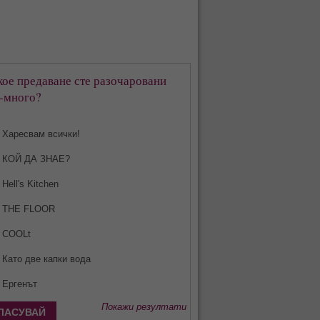
кое предаване сте разочаровани
-много?
Харесвам всички!
КОЙ ДА ЗНАЕ?
Hell's Kitchen
THE FLOOR
COOLt
Като две капки вода
Ергенът
Покажи резултати