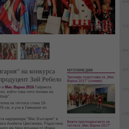
10:5
17:2
16:4
гария“ на конкурса
15:5
МУЛТИМЕДИЯ
 продуцент Зий Ребело
Трескава подготовка за „Мис
Варна 2017“ (снимки)
6 и
Мис Варна 2016
Габриела
12:3
ло, който това лято почива на
бзор".
лка на титлата стана 18-
6 см, и учи в Гимназия по
11:0
та надпревара "Мис България" в
Вижте претендентките за
наха Анабела Цветанова, Радостина
титлата „Мис Варна 2017“
ните им бяха връчени от Ирина