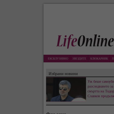
ЕКСКЛУЗИВНО
ЗВЕЗДИТЕ
КЛЮКАРНИК
П
Избрани новини
Уж беше самоуби
разследването за
смъртта на Тодо
Славков продъл
Фен зона