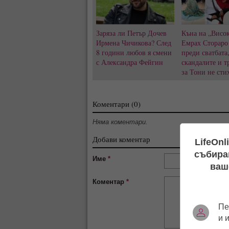
Заряза ли Петър Дочев
Къна на „Висок
Ирмена Чичикова? След
Емрах Стораро
8 години любов я смени
преди сватбата
с Александра Фейгин
скандалите и т
за Тони не сти
Коментари (0)
Няма коментари.
Добави коментар
LifeOnl
събиран
Име
*
ваш
Коментар
*
Пе
и 