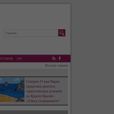
ОТГОВАРЯ
АРТ
RSS
Facebook
Всички новини
Галерия 33 във Варна
представя деветата
самостоятелна изложба
на Красен Кралев -
„Отвъд съзерцанието“