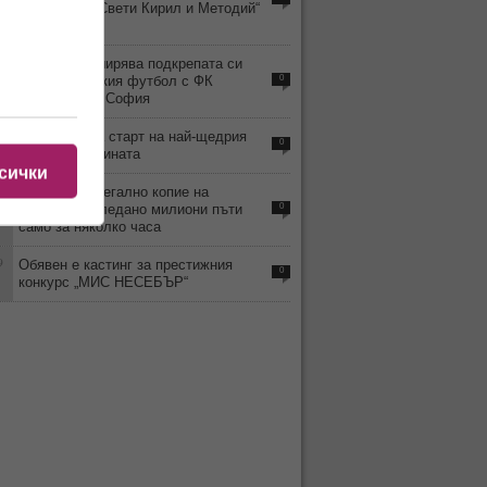
ОбУ „Свети Свети Кирил и Методий“
- с. Ръжена
6
8888.bg разширява подкрепата си
към българския футбол с ФК
0
Враждебна - София
0
8888.bg дава старт на най-щедрия
0
месец от годината
сички
2
ВИДЕО: Нелегално копие на
„Одисея“ е гледано милиони пъти
0
само за няколко часа
9
Обявен е кастинг за престижния
0
конкурс „МИС НЕСЕБЪР“