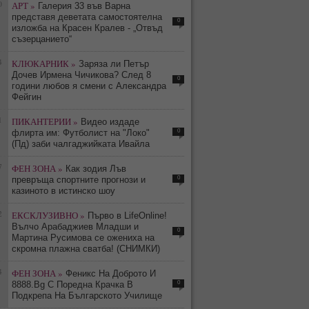
0
АРТ »
Галерия 33 във Варна
представя деветата самостоятелна
0
изложба на Красен Кралев - „Отвъд
съзерцанието“
4
КЛЮКАРНИК »
Заряза ли Петър
Дочев Ирмена Чичикова? След 8
0
години любов я смени с Александра
Фейгин
1
ПИКАНТЕРИИ »
Видео издаде
0
флирта им: Футболист на "Локо"
(Пд) заби чалгаджийката Ивайла
7
ФЕН ЗОНА »
Как зодия Лъв
0
превръща спортните прогнози и
казиното в истинско шоу
2
ЕКСКЛУЗИВНО »
Първо в LifeOnline!
Вълчо Арабаджиев Младши и
0
Мартина Русимова сe oжениха на
скромна плажна сватба! (СНИМКИ)
4
ФЕН ЗОНА »
Феникс На Доброто И
0
8888.Bg С Поредна Крачка В
Подкрепа На Българското Училище