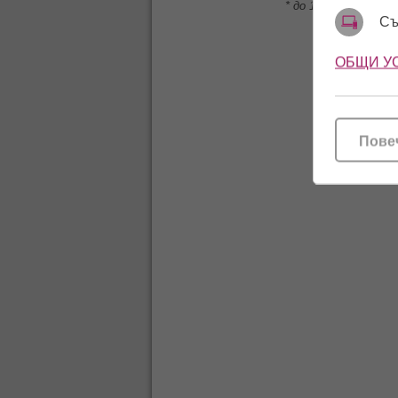
* до 1000 символа
Съ
ОБЩИ У
Пове