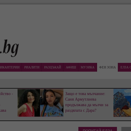
ИКАНТЕРИИ
РИАЛИТИ
РАЗЦЪКАЙ
АФИШ
МУЗИКА
ФЕН ЗОНА
ЕЛЗА 
йство -
Защо е това мълчание:
Саня Армутлиева
р
продължава да мълчи за
жава
раздялата с Дара?