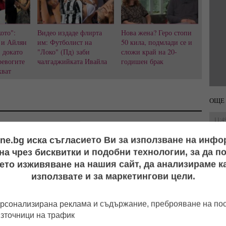
ото":
Видео издаде флирта
Нова жена? Геро стопи
 и Айлян
им: Футболист на
50 кила, подмлади се и
, докато
"Локо" (Пд) заби
сложи край на 20-
ревогите
чалгаджийката Ивайла
годишен брак
хват
ОЩЕ 
11:4
ine.bg иска съгласието Ви за използване на инф
а чрез бисквитки и подобни технологии, за да 
15:5
ето изживяване на нашия сайт, да анализираме ка
използвате и за маркетингови цели.
11:0
рсонализирана реклама и съдържание, преброяване на п
12:1
източници на трафик