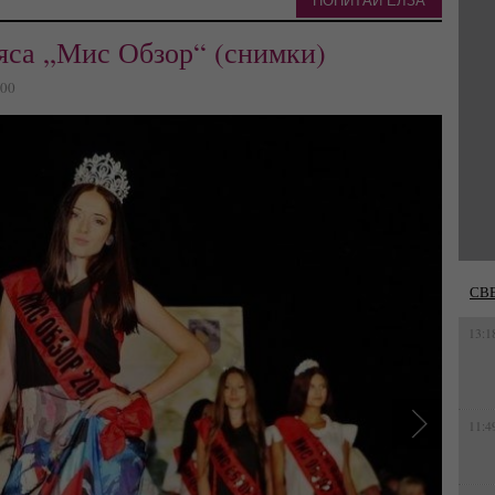
ПОПИТАЙ ЕЛЗА
яса „Мис Обзор“ (снимки)
800
СВ
13:1
11:4