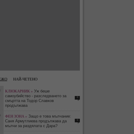
ЕЖО
НАЙ-ЧЕТЕНО
8
КЛЮКАРНИК »
Уж беше
самоубийство - разследването за
0
смъртта на Тодор Славков
продължава
9
ФЕН ЗОНА »
Защо е това мълчание:
0
Саня Армутлиева продължава да
мълчи за раздялата с Дара?