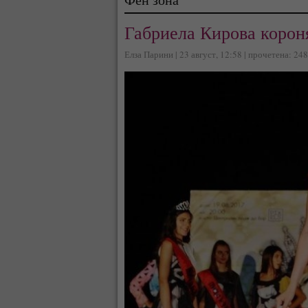
Габриела Кирова корон
Елза Парини | 23 август, 12:58 | прочетена: 24