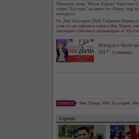
Папазова, вице "Мисис Бургас" Кристина С
отдел "Култура" на кметство Обзор, под ч
конкурсът.
На „Мис България 2016“ Габриела Кирова й
утре тя ще короняса новата Мис Варна, ко
зрелищен спектакъл организиран от Vip Fas
Рекорден брой зр
2017“ (снимки)
Мис Обзор
,
МИс България
,
Ми
ЕТИКЕТИ
Горещо