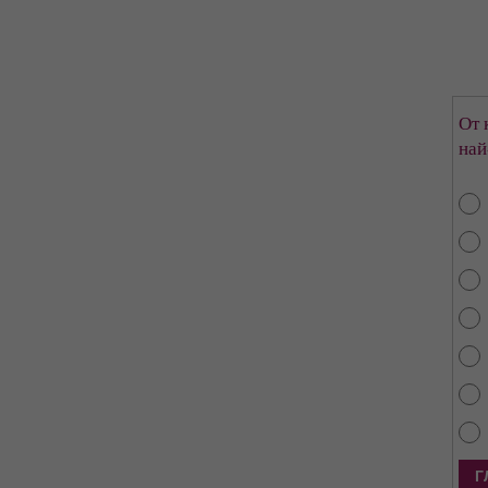
От 
най