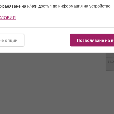
храняване на и/или достъп до информация на устройство
16:1
СЛОВИЯ
09:0
че опции
Позволяване на в
15:5
14:0