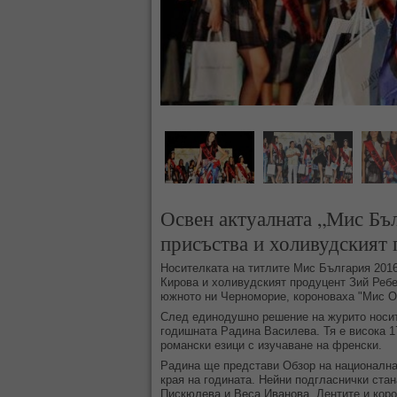
Освен актуалната „Мис Бъл
присъства и холивудският
Носителката на титлите Мис България 201
Кирова и холивудският продуцент Зий Ребе
южното ни Черноморие, короноваха "Мис О
След единодушно решение на журито носите
годишната Радина Василева. Тя е висока 17
романски езици с изучаване на френски.
Радина ще представи Обзор на национална
края на годината. Нейни подгласнички ста
Пискюлева и Веса Иванова. Лентите и коро