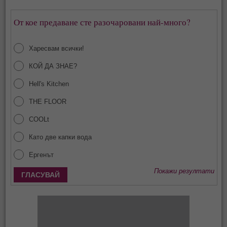
От кое предаване сте разочаровани най-много?
Харесвам всички!
КОЙ ДА ЗНАЕ?
Hell's Kitchen
THE FLOOR
COOLt
Като две капки вода
Ергенът
Покажи резултати