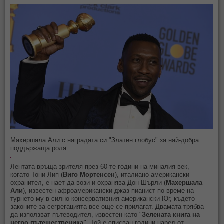
Махершала Али с наградата си "Златен глобус" за най-добра
поддържаща роля
Лентата връща зрителя през 60-те години на миналия век,
когато
Тони Лип (
Виго Мортенсен
)
, италиано-американски
охранител, е нает да вози и охранява Дон Шърли (
Махершала
Али
), известен афроамерикански джаз пианист по време на
турнето му в силно консервативния американски Юг, където
законите за сегрегацията все още се прилагат. Двамата трябва
да използват пътеводител, известен като "
Зелената книга на
негро пътешественика"
. Той е списван години наред от