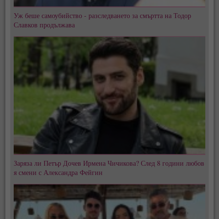
Уж беше самоубийство - разследването за смъртта на Тодор
Славков продължава
Заряза ли Петър Дочев Ирмена Чичикова? След 8 години любов
я смени с Александра Фейгин