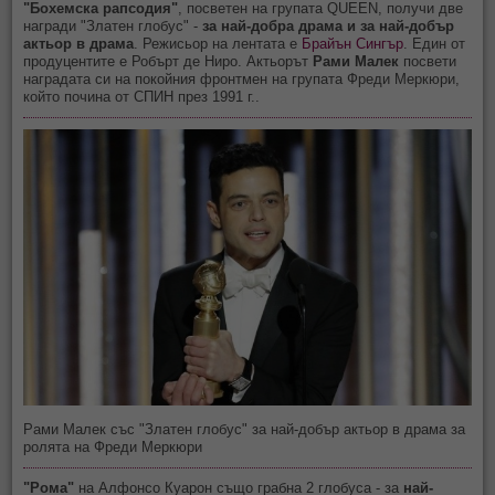
"Бохемска рапсодия
"
, посветен на групата QUEEN, получи две
награди "Златен глобус" -
за най-добра драма и за най-добър
актьор в драма
. Режисьор на лентата е
Брайън Сингър
. Един от
продуцентите е Робърт де Ниро.
Актьорът
Рами Малек
посвети
наградата си на покойния фронтмен на групата Фреди Меркюри,
който почина от СПИН през 1991 г..
Рами Малек със "Златен глобус" за най-добър актьор в драма за
ролята на Фреди Меркюри
"Рома"
на Алфонсо Куарон
също грабна 2 глобуса - за
най-