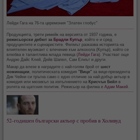
Лейди Гага на 76-та церемония "Златен глобус"
Продукцията, трети римейк на версията от 1937 година, е
режисьорски дебют за
Брадли Купър
, който е и сред
продуцентите и сценаристите. Филмът разказва историята на
влиятелен музикант с влечение към алкохола (Купър), който се
влюбва в талантлива млада певица (
Лейди Гага
). Участват още
Андрю Дайс Клей, Дейв Шапел, Сам Елиът и други.
Макар да влезе в наградите с най-голям брой от
шест
номинации
, политическата комедия
"Вице"
за вице-президента
Дик Чейни си тръгна само с едно отличие за най-добър актьор в
комедия или мюзикъл за изпълнението на
Крисчън Бейл
в
ролята на щатския политик. Режисьор на филма е
Адам Макей
.
52–годишен български актьор с пробив в Холивуд