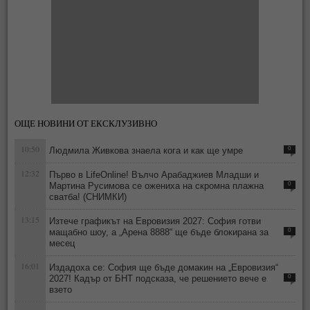
ОЩЕ НОВИНИ ОТ ЕКСКЛУЗИВНО
10:50
Людмила Живкова знаела кога и как ще умре
0
12:32
Първо в LifeOnline! Вълчо Арабаджиев Младши и
Мартина Русимова сe oжениха на скромна плажна
0
сватба! (СНИМКИ)
13:15
Изтече графикът на Евровизия 2027: София готви
мащабно шоу, а „Арена 8888“ ще бъде блокирана за
0
месец
16:01
Издадоха се: София ще бъде домакин на „Евровизия“
2027! Кадър от БНТ подсказа, че решението вече е
0
взето