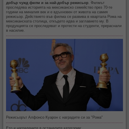
добър чужд филм и за най-добър режисьор
. Филмът
проследява историята на мексиканско семейство през 70-те
години на миналия век и е вдъхновен от живота на самия
режисьор. Действието във филма се развива в квартала Рома на
мексиканската столица, откъдето идва и заглавието му. В
продукцията се проследяват и протести на студенти, прераснали
в насилие.
Режисьорът Алфонсо Куарон с наградите си за "Рома"
Ето и наградените в останалите категории: