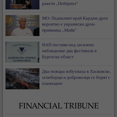
ракети „Пейтриът“
МО: Падналият край Кардам дрон
вероятно е украински дрон-
примамка „Майя“
НАП постави под засилено
наблюдение два фестивала в
Бургаска област
Два пожара избухнаха в Хасковско,
огнеборци и доброволци се борят с
пламъците