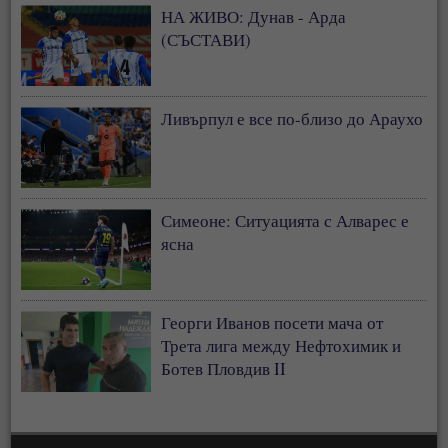
НА ЖИВО: Дунав - Арда
(СЪСТАВИ)
Ливърпул е все по-близо до Араухо
Симеоне: Ситуацията с Алварес е
ясна
Георги Иванов посети мача от
Трета лига между Нефтохимик и
Ботев Пловдив II