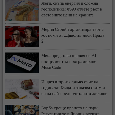
Жеги, скъпа енергия и сложна
геополитика: ФАО отчете ръст в
световните цени на храните
Мерил Стрийп организира търг с
костюми от „Дяволът носи Прада
2“
Meta представи първия си AI
инструмент за програмиране -
Muse Code
И през второто тримесечие на
годината: Къщата запазва статута
си на най-предпочитаното жилище
у нас
Борба срещу прането на пари:
Регулаторите в Япония затягат