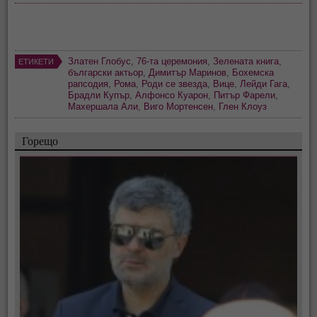
Златен Глобус
,
76-та церемония
,
Зелената книга
,
ЕТИКЕТИ
български актьор
,
Димитър Маринов
,
Бохемска
рапсодия
,
Рома
,
Роди се звезда
,
Вице
,
Лейди Гага
,
Брадли Купър
,
Алфонсо Куарон
,
Питър Фарели
,
Махершала Али
,
Виго Мортенсен
,
Глен Клоуз
Горещо