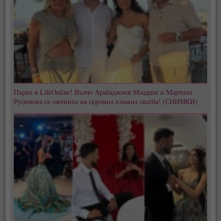
Първо в LifeOnline! Вълчо Арабаджиев Младши и Мартина
Русимова сe oжениха на скромна плажна сватба! (СНИМКИ)