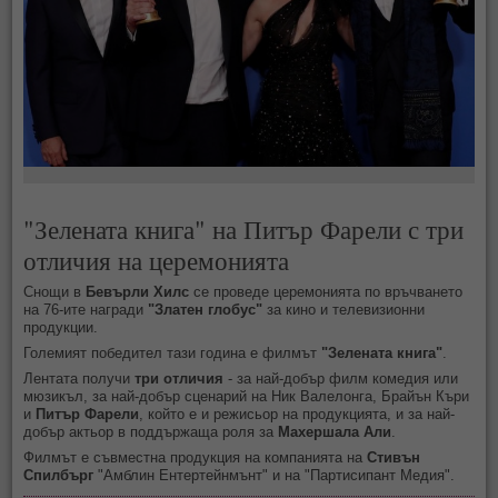
"Зелената книга" на Питър Фарели с три
отличия на церемонията
Снощи в
Бевърли Хилс
се проведе церемонията по връчването
на 76-ите награди
"Златен глобус"
за кино и телевизионни
продукции.
Големият победител тази година е филмът
"Зелената книга"
.
Лентата п
олучи
три отличия
- за най-добър филм комедия или
мюзикъл, за най-добър сценарий на Ник Валелонга, Брайън Къри
и
Питър Фарели
, който е и режисьор на продукцията, и за най-
добър актьор в поддържаща роля за
Махершала Али
.
Филмът е съвместна продукция на компанията на
Стивън
Спилбърг
"Амблин Ентертейнмънт" и на "Партисипант Медия".