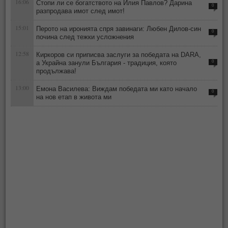
16:06
Стопи ли се богатството на Илия Павлов? Дарина
0
разпродава имот след имот!
15:01
Перото на иронията спря завинаги: Любен Дилов-син
0
почина след тежки усложнения
12:58
Киркоров си приписва заслуги за победата на DARA,
а Украйна занули България - традиция, която
0
продължава!
13:00
Емона Василева: Виждам победата ми като начало
0
на нов етап в живота ми