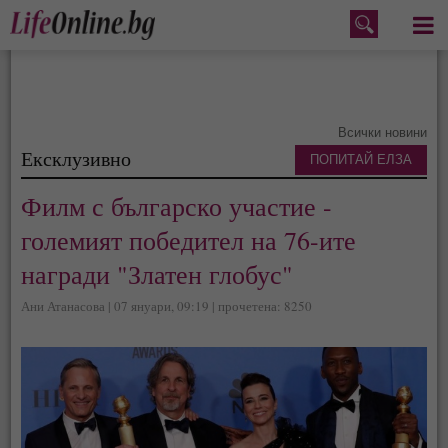
Меню
Всички новини
Ексклузивно
ПОПИТАЙ ЕЛЗА
Филм с българско участие -
големият победител на 76-ите
награди "Златен глобус"
Ани Атанасова | 07 януари, 09:19 | прочетена: 8250