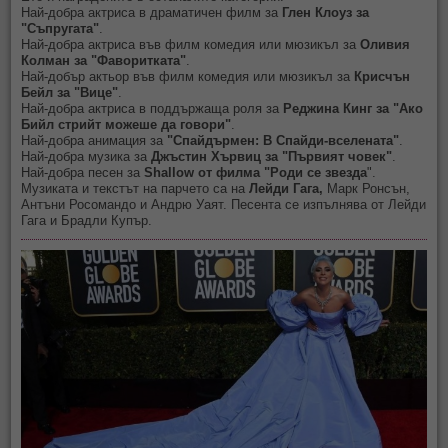
Най-добра актриса в драматичен филм за
Глен Клоуз
за
"Съпругата"
.
Най-добра актриса във филм комедия или мюзикъл за
Оливия
Колман
за "Фаворитката"
.
Най-добър актьор във филм комедия или мюзикъл за
Крисчън
Бейл
за "Вице"
.
Най-добра актриса в поддържаща роля за
Реджина Кинг
за "Ако
Бийл стрийт можеше да говори"
.
Най-добра анимация за
"
Спайдърмен: В Спайди-вселената
"
.
Най-добра музика за
Джъстин Хървиц
за "Първият човек"
.
Най-добра песен за
Shallow
от филма "Роди се звезда
".
Музиката и текстът на парчето са на
Лейди Гага,
Марк Ронсън,
Антъни Росомандо и Андрю Уаят. Песента се изпълнява от Лейди
Гага и Брадли Купър.