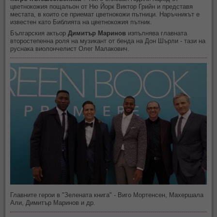
цветнокожия пощальон от Ню Йорк Виктор Грийн и представя
местата, в които се приемат цветнокожи пътници. Наръчникът е
известен като Библията на цветнокожия пътник.
Българския актьор
Димитър Маринов
изпълнява главната
второстепенна роля на музикант от бенда на Дон Шърли - тази на
руснака виолончелист Олег Малакович.
Главните герои в "Зелената книга" - Виго Мортенсен, Махершала
Али, Димитър Маринов и др.