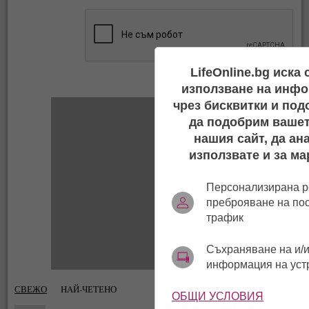
LifeOnline.bg иска
използване на инфо
чрез бисквитки и под
да подобрим вашет
нашия сайт, да ан
използвате и за ма
Персонализирана р
преброяване на по
трафик
Съхраняване на и/и
информация на уст
СВЕЖО
НАЙ-ЧЕТЕНО
ОБЩИ УСЛОВИЯ