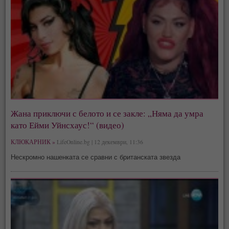
Жана приключи с белото и се закле: „Няма да умра
като Ейми Уйнсхаус!“ (видео)
КЛЮКАРНИК »
LifeOnline.bg | 12 декември, 11:36
Нескромно нашенката се сравни с британската звезда