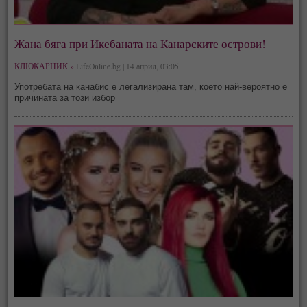
Жана бяга при Икебаната на Канарските острови!
КЛЮКАРНИК »
LifeOnline.bg | 14 април, 03:05
Употребата на канабис е легализирана там, което най-вероятно е
причината за този избор