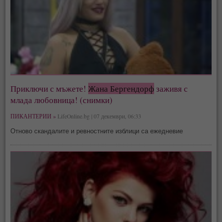
Приключи с мъжете!
Жана Бергендорф
заживя с
млада любовница! (снимки)
ПИКАНТЕРИИ »
LifeOnline.bg | 07 декември, 06:33
Отново скандалите и ревностните изблици са ежедневие