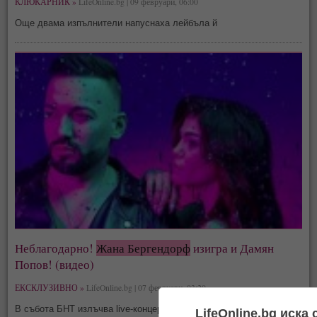
КЛЮКАРНИК »
LifeOnline.bg | 09 февруари, 06:00
Още двама изпълнители напуснаха лейбъла й
Неблагодарно!
Жана Бергендорф
изигра и Дамян
Попов! (видео)
ЕКСКЛУЗИВНО »
LifeOnline.bg | 07 февруари, 03:20
В събота БНТ излъчва live-концерта му от 23:15
LifeOnline.bg иска