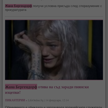
Жана Бергендорф
получи условна присъда след споразумение с
прокуратурата
Жана Бергендорф
отива на съд заради пиянски
изцепки!
ПИКАНТЕРИИ »
LifeOnline.bg | 14 февруари, 12:14
Обвиняемата е обиждала и заплашвала полицейските служители