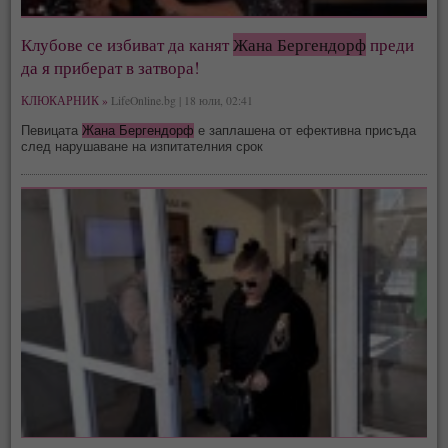
Клубове се избиват да канят
Жана Бергендорф
преди
да я приберат в затвора!
КЛЮКАРНИК »
LifeOnline.bg | 18 юли, 02:41
Певицата
Жана Бергендорф
е заплашена от ефективна присъда
след нарушаване на изпитателния срок