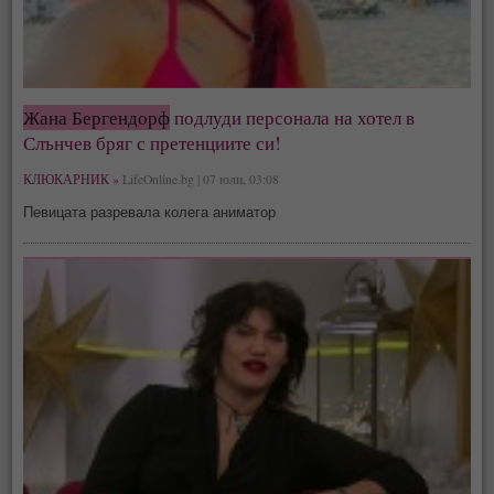
Жана Бергендорф
подлуди персонала на хотел в
Слънчев бряг с претенциите си!
КЛЮКАРНИК »
LifeOnline.bg | 07 юли, 03:08
Певицата разревала колега аниматор