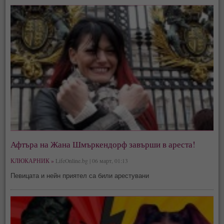
Афтъра на Жана Шмъркендорф завърши в ареста!
КЛЮКАРНИК »
LifeOnline.bg | 06 март, 01:13
Певицата и нейн приятел са били арестувани