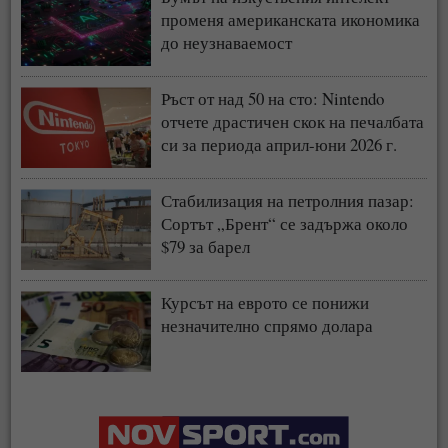
променя американската икономика
до неузнаваемост
Ръст от над 50 на сто: Nintendo
отчете драстичен скок на печалбата
си за периода април-юни 2026 г.
Стабилизация на петролния пазар:
Сортът „Брент“ се задържа около
$79 за барел
Курсът на еврото се понижи
незначително спрямо долара