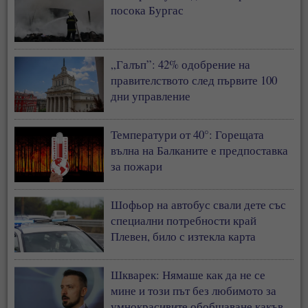
посока Бургас
„Галъп”: 42% одобрение на
правителството след първите 100
дни управление
Температури от 40°: Горещата
вълна на Балканите е предпоставка
за пожари
Шофьор на автобус свали дете със
специални потребности край
Плевен, било с изтекла карта
Шкварек: Нямаше как да не се
мине и този път без любимото за
умнокрасивите обобщаване какъв