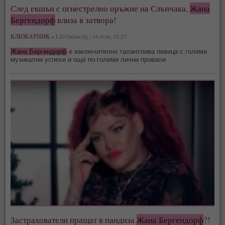
След екшън с огнестрелно оръжие на Слънчака,
Жана
Бергендорф
влиза в затвора!
КЛЮКАРНИК »
LifeOnline.bg | 16 юли, 02:27
Жана Бергендорф
е изключително талантлива певица с големи
музикални успехи и още по-големи лични провали
Застрахователи пращат в пандиза
Жана Бергендорф
?!