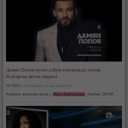
Дамян Попов пуска албум и възражда златна
българска песен (видео)
МУЗИКА »
LifeOnline.bg | 01 декември, 04:46
Албумът включва песни с
Жана Бергендорф
, Анелия, DIVNA…