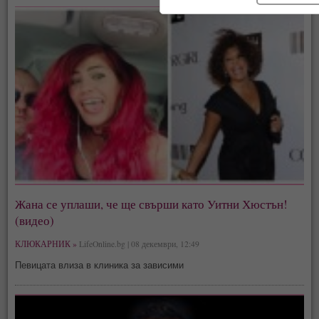
Жана се уплаши, че ще свърши като Уитни Хюстън!
(видео)
КЛЮКАРНИК »
LifeOnline.bg | 08 декември, 12:49
Певицата влиза в клиника за зависими