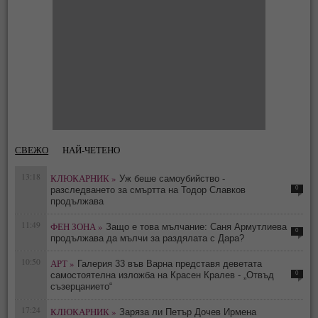
СВЕЖО
НАЙ-ЧЕТЕНО
13:18
КЛЮКАРНИК »
Уж беше самоубийство -
0
разследването за смъртта на Тодор Славков
продължава
11:49
ФЕН ЗОНА »
Защо е това мълчание: Саня Армутлиева
0
продължава да мълчи за раздялата с Дара?
10:50
АРТ »
Галерия 33 във Варна представя деветата
0
самостоятелна изложба на Красен Кралев - „Отвъд
съзерцанието“
17:24
КЛЮКАРНИК »
Заряза ли Петър Дочев Ирмена