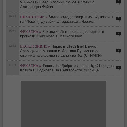
0
Чичикова? След 8 години любов я смени с
Александра Фейгин
16:41
ПИКАНТЕРИИ »
Видео издаде флирта им: Футболист
0
на "Локо" (Пд) заби чалгаджийката Ивайла
15:57
ФЕН ЗОНА »
Как зодия Лъв превръща спортните
0
прогнози и казиното в истинско шоу
12:32
ЕКСКЛУЗИВНО »
Първо в LifeOnline! Вълчо
0
Арабаджиев Младши и Мартина Русимова сe
oжениха на скромна плажна сватба! (СНИМКИ)
11:04
ФЕН ЗОНА »
Феникс На Доброто И 8888.Bg С Поредна
0
Крачка В Подкрепа На Българското Училище