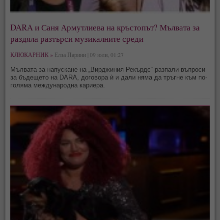
DARA и Саня Армутлиева на кръстопът? Мълвата за
раздяла разтърси музикалните среди
КЛЮКАРНИК »
Елза Парини | 09 юли, 01:27
Мълвата за напускане на „Вирджиния Рекърдс“ разпали въпроси
за бъдещето на DARA, договора ѝ и дали няма да тръгне към по-
голяма международна кариера.