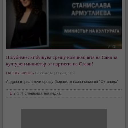
Шоубизнесът бушува срещу номинацията на Саня за
културен министър от партията на Слави!
ЕКСКЛУЗИВНО »
LifeOnline.bg | 13 юли, 01:38
Андреа първа скочи срещу бъдещото назначение на "Октопода"
1
2
3
4
следваща
последна