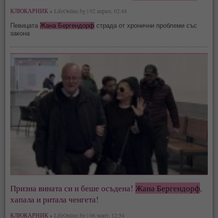
КЛЮКАРНИК »
LifeOnline.bg | 02 април, 02:48
Певицата
Жана Бергендорф
страда от хронични проблеми със
закона
Призна вината си и беше осъдена!
Жана Бергендорф
,
хапала и ритала ченгета!
КЛЮКАРНИК »
LifeOnline.bg | 06 март, 12:54