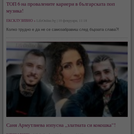
ТОП 6 на провалените кариери в българската поп
музика!
ЕКСКЛУЗИВНО »
LifeOnline.bg | 10 февруари, 11:18
Колко трудно е да не се самозабравиш след бързата слава?!
Саня Армутлиева изпусна „златната си кокошка“!