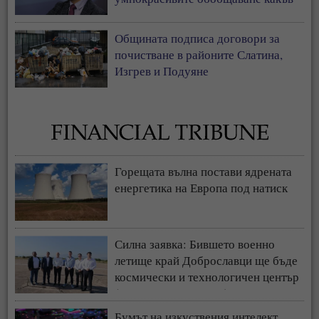
прост, дивашки народ от
антисемити сме българите
Общината подписа договори за
почистване в районите Слатина,
Изгрев и Подуяне
Горещата вълна постави ядрената
енергетика на Европа под натиск
Силна заявка: Бившето военно
летище край Доброславци ще бъде
космически и технологичен център
(СНИМКИ + ВИДЕО)
Бумът на изкуствения интелект