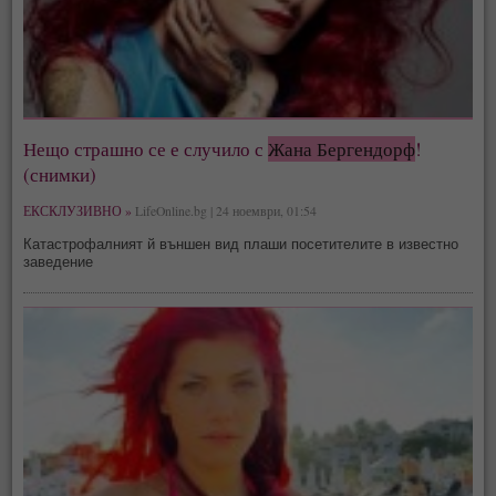
Нещо страшно се е случило с
Жана Бергендорф
!
(снимки)
ЕКСКЛУЗИВНО »
LifeOnline.bg | 24 ноември, 01:54
Катастрофалният й външен вид плаши посетителите в известно
заведение