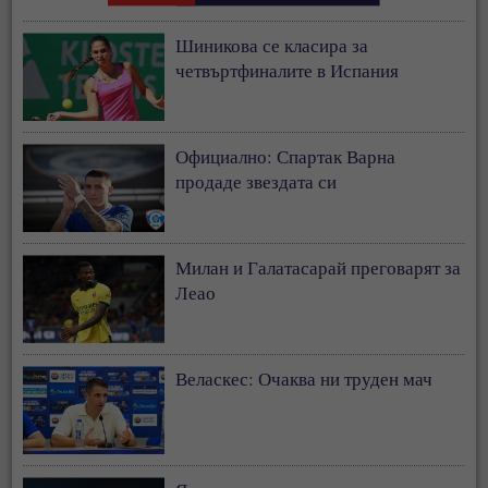
Шиникова се класира за
четвъртфиналите в Испания
Официално: Спартак Варна
продаде звездата си
Милан и Галатасарай преговарят за
Леао
Веласкес: Очаква ни труден мач