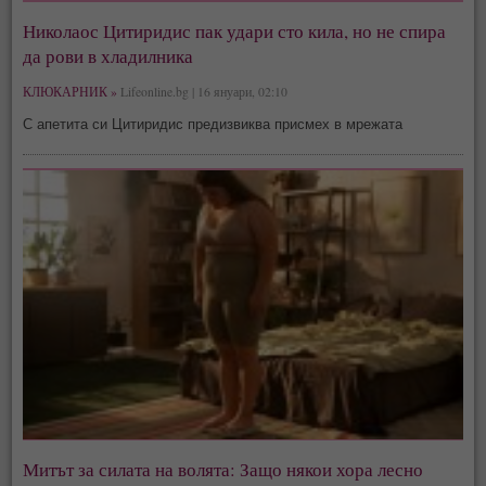
Николаос Цитиридис пак удари сто кила, но не спира
да рови в хладилника
КЛЮКАРНИК »
Lifeonline.bg | 16 януари, 02:10
С апетита си Цитиридис предизвиква присмех в мрежата
Митът за силата на волята: Защо някои хора лесно