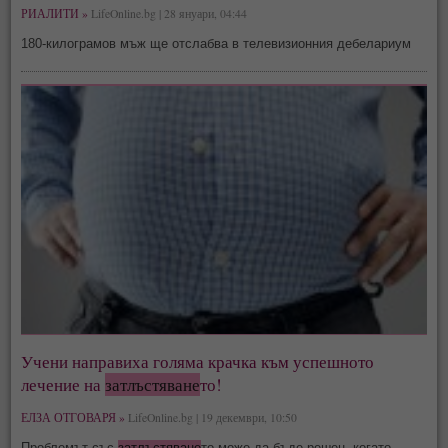
РИАЛИТИ »
LifeOnline.bg | 28 януари, 04:44
180-килограмов мъж ще отслабва в телевизионния дебелариум
Учени направиха голяма крачка към успешното
лечение на
затлъстяване
то!
ЕЛЗА ОТГОВАРЯ »
LifeOnline.bg | 19 декември, 10:50
Проблемът със
затлъстяване
то може да бъде решен, когато