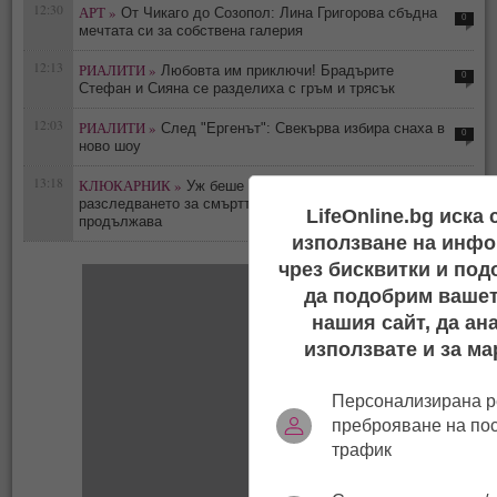
12:30
АРТ »
От Чикаго до Созопол: Лина Григорова сбъдна
0
мечтата си за собствена галерия
12:13
РИАЛИТИ »
Любовта им приключи! Брадърите
0
Стефан и Сияна се разделиха с гръм и трясък
12:03
РИАЛИТИ »
След "Ергенът": Свекърва избира снаха в
0
ново шоу
13:18
КЛЮКАРНИК »
Уж беше самоубийство -
0
разследването за смъртта на Тодор Славков
LifeOnline.bg иска
продължава
използване на инфо
чрез бисквитки и под
да подобрим вашет
нашия сайт, да ан
използвате и за ма
Персонализирана р
преброяване на по
трафик