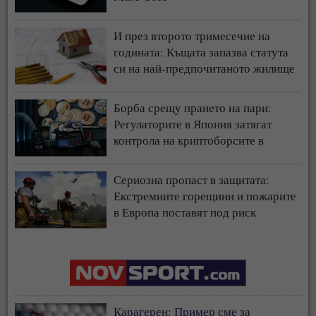
И през второто тримесечие на
годината: Къщата запазва статута
си на най-предпочитаното жилище
у нас
Борба срещу прането на пари:
Регулаторите в Япония затягат
контрола на криптоборсите в
страната
Сериозна пропаст в защитата:
Екстремните горещини и пожарите
в Европа поставят под риск
застрахователния модел
Карагерен: Пример сме за