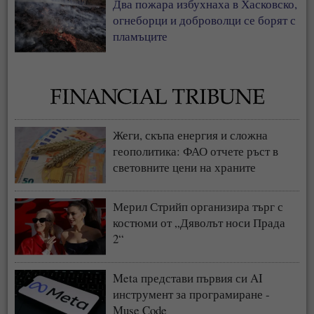
Два пожара избухнаха в Хасковско,
огнеборци и доброволци се борят с
пламъците
Жеги, скъпа енергия и сложна
геополитика: ФАО отчете ръст в
световните цени на храните
Мерил Стрийп организира търг с
костюми от „Дяволът носи Прада
2“
Meta представи първия си AI
инструмент за програмиране -
Muse Code