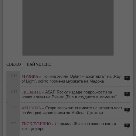
СВЕЖО
НАЙ-ЧЕТЕНО
15:19
МУЗИКА »
Почина Уилям Орбит – архитектът на „Ray
0
of Light“, който промени музиката на Мадона
13:14
ЗВЕЗДИТЕ »
A$AP Rocky издаде подробности за
0
новия албум на Риана: „Тя е в студиото в момента“
12:56
ФЕН ЗОНА »
Скоро започват снимките на втората част
0
на биографичния филм за Майкъл Джексън
10:50
ЕКСКЛУЗИВНО »
Людмила Живкова знаела кога и
0
как ще умре