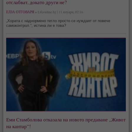
отслабват, докато други не?
ЕЛЗА ОТГОВАРЯ »
Lifeonline.bg | 11 януари, 02:16
„Хората с наднормено тегло просто се нуждаят от повече
самоконтрол.“, истина ли е това?
Еми Стамболова отказала на новото предаване „Живот
на кантар“!