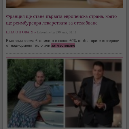
Франция ще стане първата европейска страна, която
ще реимбурсира лекарствата за отслабване
ЕЛЗА ОТГОВАРЯ »
Lifeonline.bg | 30 май, 02:11
България заема 6-то място с около 60% от българите страдащи
от наднормено тегло или
затлъстяване