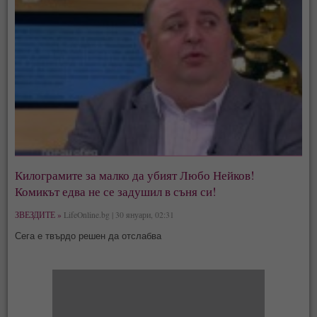
Килограмите за малко да убият Любо Нейков!
Комикът едва не се задушил в съня си!
ЗВЕЗДИТЕ »
LifeOnline.bg | 30 януари, 02:31
Сега е твърдо решен да отслабва