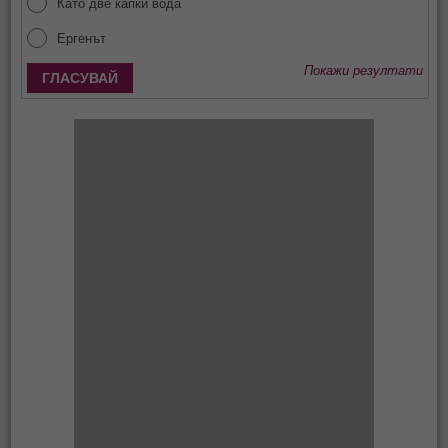
Като две капки вода
Ергенът
Покажи резултати