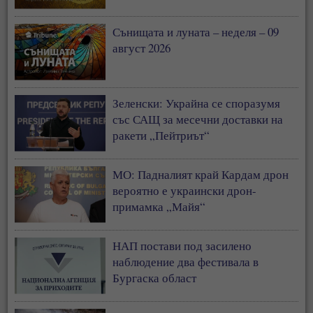
Сънищата и луната – неделя – 09
август 2026
Зеленски: Украйна се споразумя
със САЩ за месечни доставки на
ракети „Пейтриът“
МО: Падналият край Кардам дрон
вероятно е украински дрон-
примамка „Майя“
НАП постави под засилено
наблюдение два фестивала в
Бургаска област