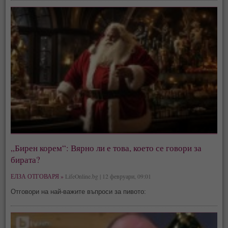
„Бирен корем“: Вярно ли е това, което се говори за
бирата?
ЕЛЗА ОТГОВАРЯ »
LifeOnline.bg | 12 февруари, 09:01
Отговори на най-важите въпроси за пивото: