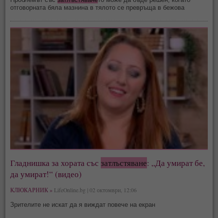
отговорната бяла мазнина в тялото се превръща в бежова
Гладнишка за хората със
затлъстяване
: „Да умират бе,
да умират!“ (видео)
КЛЮКАРНИК »
LifeOnline.bg | 02 октомври, 12:06
Зрителите не искат да я виждат повече на екран