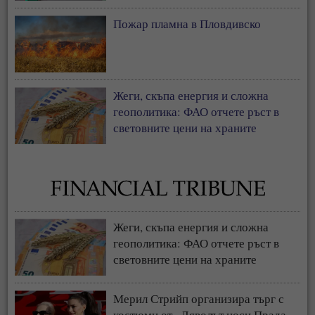
Пожар пламна в Пловдивско
Жеги, скъпа енергия и сложна
геополитика: ФАО отчете ръст в
световните цени на храните
Жеги, скъпа енергия и сложна
геополитика: ФАО отчете ръст в
световните цени на храните
Мерил Стрийп организира търг с
костюми от „Дяволът носи Прада