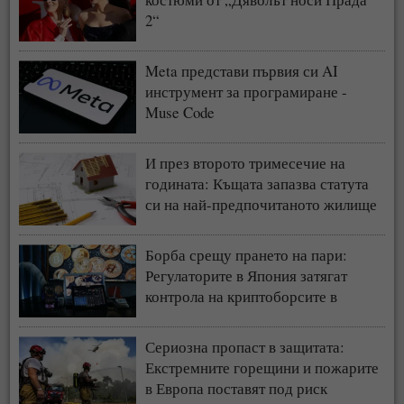
2“
Meta представи първия си AI
инструмент за програмиране -
Muse Code
И през второто тримесечие на
годината: Къщата запазва статута
си на най-предпочитаното жилище
у нас
Борба срещу прането на пари:
Регулаторите в Япония затягат
контрола на криптоборсите в
страната
Сериозна пропаст в защитата:
Екстремните горещини и пожарите
в Европа поставят под риск