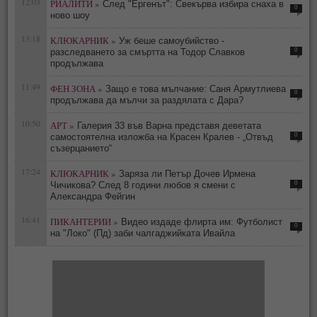
12:03
РИАЛИТИ »
След "Ергенът": Свекърва избира снаха в
0
ново шоу
13:18
КЛЮКАРНИК »
Уж беше самоубийство -
0
разследването за смъртта на Тодор Славков
продължава
11:49
ФЕН ЗОНА »
Защо е това мълчание: Саня Армутлиева
0
продължава да мълчи за раздялата с Дара?
10:50
АРТ »
Галерия 33 във Варна представя деветата
0
самостоятелна изложба на Красен Кралев - „Отвъд
съзерцанието“
17:24
КЛЮКАРНИК »
Заряза ли Петър Дочев Ирмена
0
Чичикова? След 8 години любов я смени с
Александра Фейгин
16:41
ПИКАНТЕРИИ »
Видео издаде флирта им: Футболист
0
на "Локо" (Пд) заби чалгаджийката Ивайла