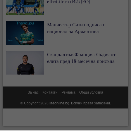
efbet Лига (ВИДЕО)
Манчестър Сити подписа с
национал на Аржентина
Скандал във Франция: Съдия от
елита пред 18-месечна присъда
За нас
Контакти
Реклама
Общи условия
© Copyright 2026
lifeonline.bg
. Всички права запазени.