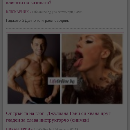
клиенти по казината?
КЛЮКАРНИК »
LifeOnline.bg | 24 септември, 04:08
Гаджето й Данчо го играел сводник
От трън та на глог! Джулиана Гани си хвана друг
гладен за слава инструкторчо (снимки)
ПИКАНТЕРИИ »
LifeOnline.bg | 01 август, 02:23