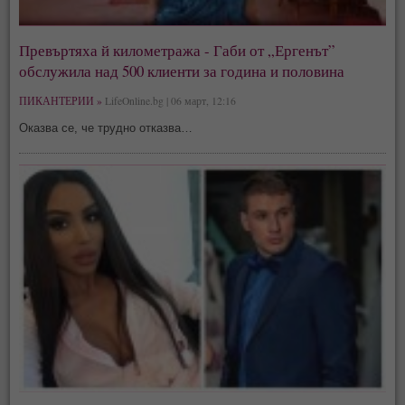
Превъртяха й километража - Габи от „Ергенът”
обслужила над 500 клиенти за година и половина
ПИКАНТЕРИИ »
LifeOnline.bg | 06 март, 12:16
Оказва се, че трудно отказва…