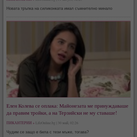
Новата тръпка на силиконката имал съмнително минало
Елен Колева се оплака: Майонезата ме принуждаваше
да правим тройки, а на Терзийски не му ставаше!
ПИКАНТЕРИИ »
LifeOnline.bg | 30 май, 02:26
Чудим се защо е била с тези мъже, тогава?