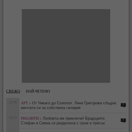
СВЕЖО
НАЙ-ЧЕТЕНО
12:30
АРТ »
От Чикаго до Созопол: Лина Григорова сбъдна
0
мечтата си за собствена галерия
12:13
РИАЛИТИ »
Любовта им приключи! Брадърите
0
Стефан и Сияна се разделиха с гръм и трясък