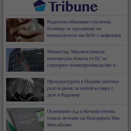
Родители обвиняват столична
болница за заразяване на
новороденото им бебе с инфекция
Министър Абровси поиска
извънредна помощ от ЕС за
секторите млекопроизводство и
свиневъдство
Прокуратурата в Перник започна
разследване за побой и гавра с
дете в Радомир
Основният съд в Кочани отново
отказа лечение на българката Ива
Михайлова