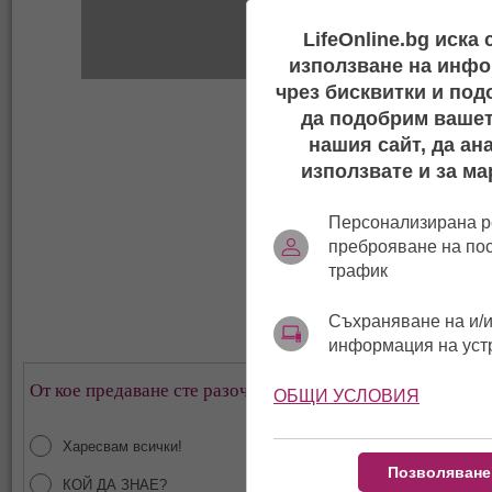
LifeOnline.bg иска
използване на инфо
чрез бисквитки и под
да подобрим вашет
нашия сайт, да ан
използвате и за ма
Персонализирана р
преброяване на по
трафик
Съхраняване на и/и
информация на уст
От кое предаване сте разочаровани най-много?
ОБЩИ УСЛОВИЯ
Харесвам всички!
Позволяване
КОЙ ДА ЗНАЕ?