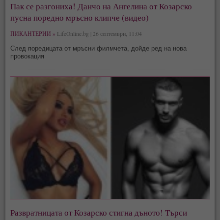
Пак се разгониха! Данчо на Ангелина от Козарско
пусна поредно мръсно клипче (видео)
ПИКАНТЕРИИ »
LifeOnline.bg | 26 септември, 11:04
След поредицата от мръсни филмчета, дойде ред на нова
провокация
Развратницата от Козарско стигна дъното! Търси