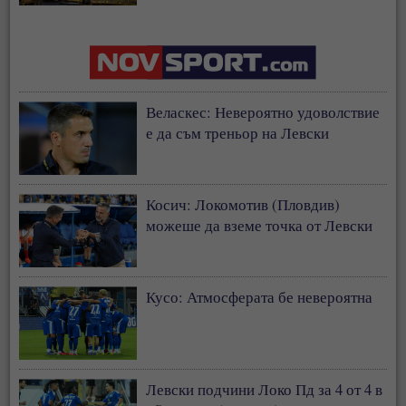
застрахователния модел
Веласкес: Невероятно удоволствие
е да съм треньор на Левски
Косич: Локомотив (Пловдив)
можеше да вземе точка от Левски
Кусо: Атмосферата бе невероятна
Левски подчини Локо Пд за 4 от 4 в