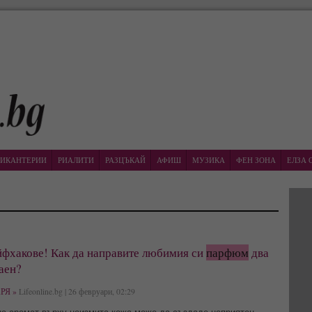
ИКАНТЕРИИ
РИАЛИТИ
РАЗЦЪКАЙ
АФИШ
МУЗИКА
ФЕН ЗОНА
ЕЛЗА 
йфхакове! Как да направите любимия си
парфюм
два
аен?
РЯ »
Lifeonline.bg | 26 февруари, 02:29