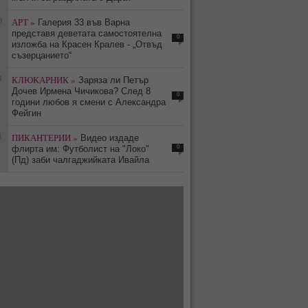
0
АРТ »
Галерия 33 във Варна
представя деветата самостоятелна
0
изложба на Красен Кралев - „Отвъд
съзерцанието“
4
КЛЮКАРНИК »
Заряза ли Петър
Дочев Ирмена Чичикова? След 8
0
години любов я смени с Александра
Фейгин
1
ПИКАНТЕРИИ »
Видео издаде
0
флирта им: Футболист на "Локо"
(Пд) заби чалгаджийката Ивайла