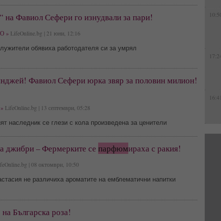
10:5
 на Фавиол Сефери го изнудвали за пари!
О »
LifeOnline.bg | 21 юни, 12:16
служители обявиха работодателя си за умрял
17:2
нджей! Фавиол Сефери юрка звяр за половин милион!
16:4
»
LifeOnline.bg | 13 септември, 05:28
т наследник се глези с кола произведена за ценители
на джибри – Фермерките се
парфюм
ираха с ракия!
feOnline.bg | 08 октомври, 10:50
астасия не различиха ароматите на емблематични напитки
 на Българска роза!