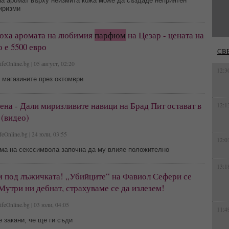
на аромат върху неизмита кожа може да създаде неприятен
иризми
оха аромата на любимия
парфюм
на Цезар - цената на
 е 5500 евро
СВ
feOnline.bg | 05 август, 02:20
12:3
 магазините през октомври
на - Дали миризливите навици на Брад Пит остават в
12:1
 (видео)
feOnline.bg | 24 юли, 03:55
12:0
ма на секссимвола започна да му влияе положително
13:1
м под лъжичката! „Убийците“ на Фавиол Сефери се
Мутри ни дебнат, страхуваме се да излезем!
feOnline.bg | 03 юли, 04:05
11:4
 закани, че ще ги съди