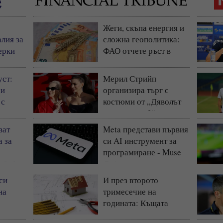
Жеги, скъпа енергия и
лия за
сложна геополитика:
ерки
ФАО отчете ръст в
еута
световните цени на
храните
уст:
Мерил Стрийп
 и
организира търг с
 с
костюми от „Дяволът
носи Прада 2“
ват
Meta представи първия
а за
си AI инструмент за
програмиране - Muse
 бебе с
Code
си
И през второто
на
тримесечие на
годината: Къщата
запазва статута си на