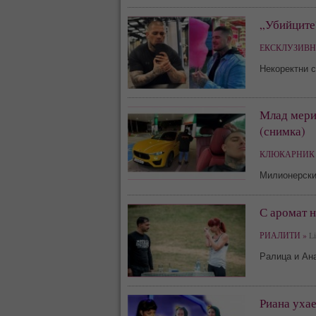
„Убийците“
ЕКСКЛУЗИВН
Некоректни 
Млад мери
(снимка)
КЛЮКАРНИК 
Милионерския
С аромат 
РИАЛИТИ »
Li
Ралица и Ан
Риана ухае