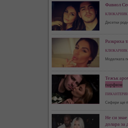
Фавиол Сеф
КЛЮКАРНИК 
Десетки род
Разкриха 
КЛЮКАРНИК 
Моделката по
Тежък аро
парфюм
ПИКАНТЕРИИ
Сефери ще пр
Не си знае
долара за 