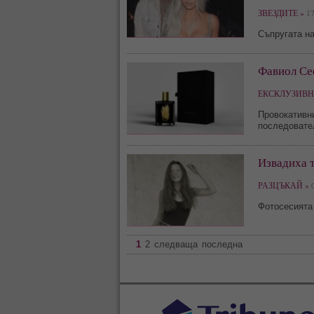
ЗВЕЗДИТЕ »
17
Съпругата н
Фавиол Се
ЕКСКЛУЗИВН
Провокативн
последовате
Извадиха т
РАЗЦЪКАЙ »
0
Фотосесията 
1
2
следваща
последна