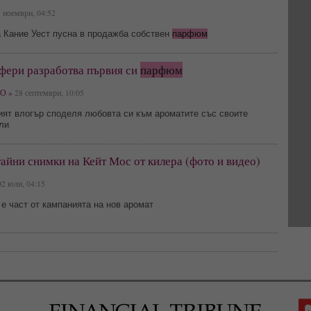
 ноември, 04:52
а Кание Уест пусна в продажба собствен
парфюм
фери разработва първия си
парфюм
О »
28 септември, 10:05
ият влогър споделя любовта си към ароматите със своите
ли
айни снимки на Кейт Мос от килера (фото и видео)
2 юли, 04:15
е част от кампанията на нов аромат