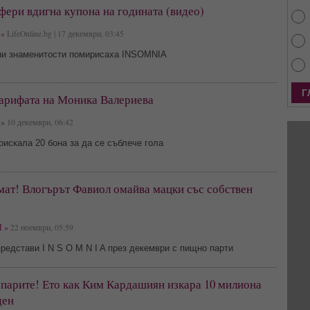
ери вдигна купона на годината (видео)
»
LifeOnline.bg | 17 декември, 03:45
ни знаменитости помирисаха INSOMNIA
тарифата на Моника Валериева
»
10 декември, 06:42
искала 20 бона за да се съблече гола
мат! Влогърът Фавиол омайва мацки със собствен
 »
22 ноември, 05:59
едстави I N S O M N I A през декември с пищно парти
 парите! Ето как Ким Кардашиян изкара 10 милиона
ден