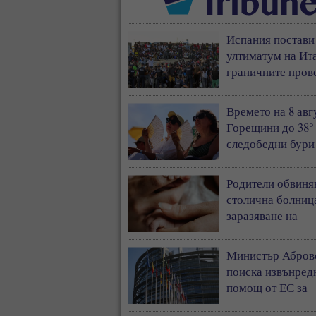
Испания постави
ултиматум на Ита
граничните пров
след кризата в С
Времето на 8 авг
Горещини до 38°
следобедни бури
градушки
Родители обвиня
столична болниц
заразяване на
новороденото им
инфекция
Министър Абров
поиска извънред
помощ от ЕС за
секторите