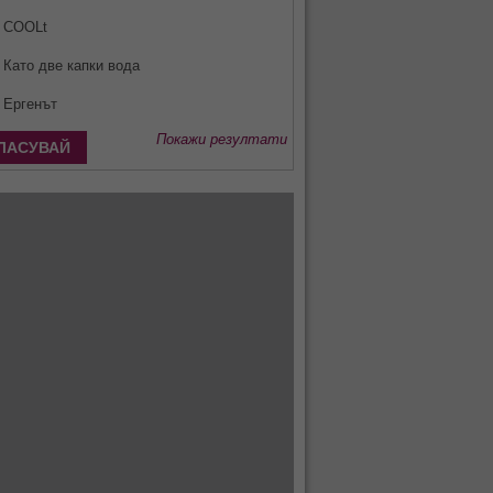
COOLt
Като две капки вода
Ергенът
Покажи резултати