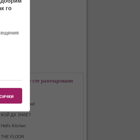
подобрим
к го
осещения
кое предаване сте разочаровани
-много?
сички
Харесвам всички!
КОЙ ДА ЗНАЕ?
Hell's Kitchen
THE FLOOR