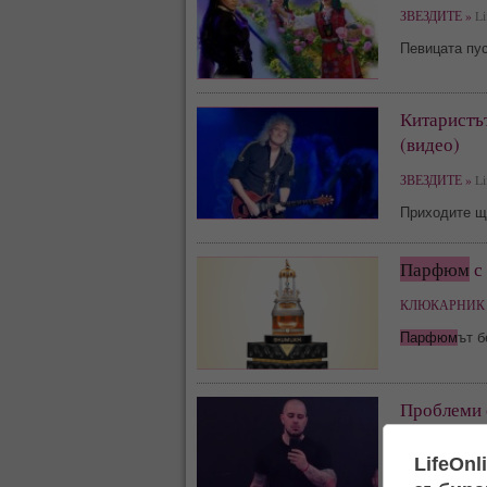
ЗВЕЗДИТЕ »
Li
Певицата пу
Китаристъ
(видео)
ЗВЕЗДИТЕ »
Li
Приходите щ
Парфюм
с 
КЛЮКАРНИК 
Парфюм
ът б
Проблеми 
пристраст
LifeOnl
КЛЮКАРНИК 