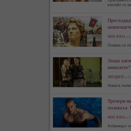
Пръскането 
коктейл от м
Пресъздад
шишенцето
ФЕН ЗОНА »
Li
Очаква се по
Лоша хигие
миналото?
ЗВЕЗДИТЕ »
Li
Новата люби
Трепери и
оплакаха: 
ФЕН ЗОНА »
Li
Албанецът се