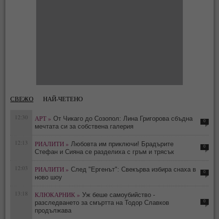
СВЕЖО
НАЙ-ЧЕТЕНО
12:30
АРТ »
От Чикаго до Созопол: Лина Григорова сбъдна
0
мечтата си за собствена галерия
12:13
РИАЛИТИ »
Любовта им приключи! Брадърите
0
Стефан и Сияна се разделиха с гръм и трясък
12:03
РИАЛИТИ »
След "Ергенът": Свекърва избира снаха в
0
ново шоу
13:18
КЛЮКАРНИК »
Уж беше самоубийство -
0
разследването за смъртта на Тодор Славков
продължава