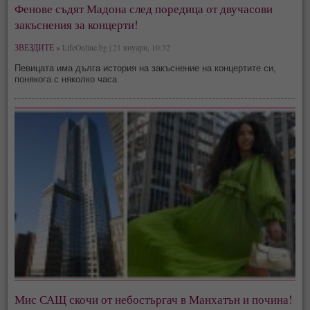
Фенове съдят Мадона след поредица от двучасови
закъснения за концерти!
ЗВЕЗДИТЕ »
LifeOnline.bg | 21 януари, 10:32
Певицата има дълга история на закъснение на концертите си,
понякога с няколко часа
Мис САЩ скочи от небостъргач в Манхатън и почина!