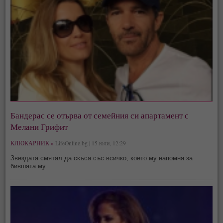
Бандерас се отърва от семейния си апартамент с
Мелани Грифит
КЛЮКАРНИК »
LifeOnline.bg | 15 юли, 12:29
Звездата смятал да скъса със всичко, което му напомня за
бившата му