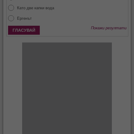
Като две капки вода
Ергенът
Покажи резултати