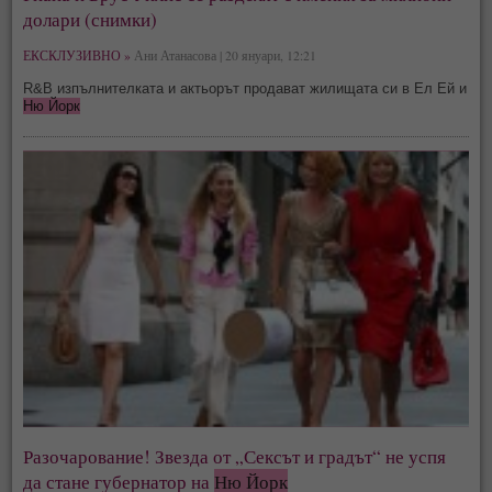
долари (снимки)
ЕКСКЛУЗИВНО »
Ани Атанасова | 20 януари, 12:21
R&B изпълнителката и актьорът продават жилищата си в Ел Ей и
Ню Йорк
Разочарование! Звезда от „Сексът и градът“ не успя
да стане губернатор на
Ню Йорк