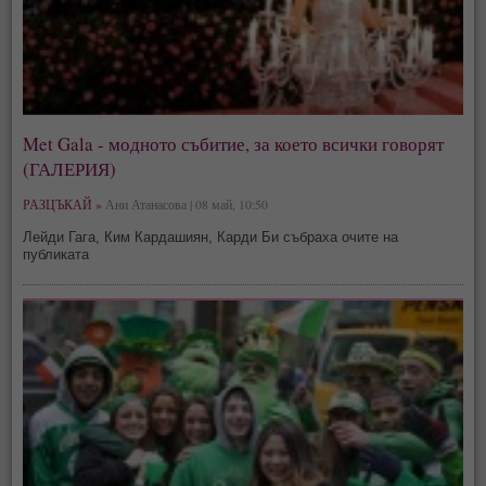
Met Gala - модното събитие, за което всички говорят
(ГАЛЕРИЯ)
РАЗЦЪКАЙ »
Ани Атанасова | 08 май, 10:50
Лейди Гага, Ким Кардашиян, Карди Би събраха очите на
публиката