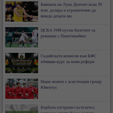
Бившата на Лука Дончич иска 50
млн. долара и ограничение да
вижда децата им
ЦСКА 1948 пусна билетите за
реванша с Панатинайкос
Съдийската комисия към БФС
обявяви курс за нови рефери
Наше момче с асистенция срещу
Ювентус
Борбата отстрани състезател,
уличен в употреба на допинг