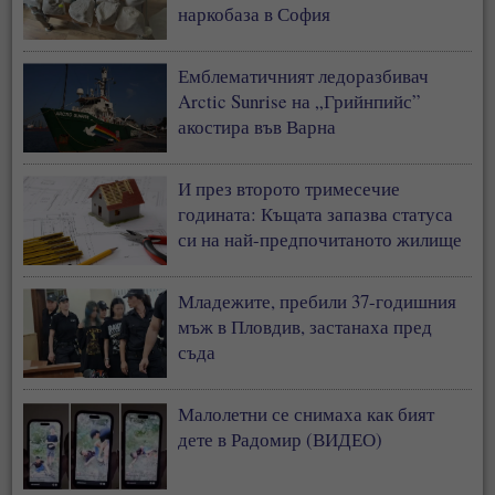
наркобаза в София
Емблематичният ледоразбивач
Arctic Sunrise на „Грийнпийс”
акостира във Варна
И през второто тримесечие
годината: Къщата запазва статуса
си на най-предпочитаното жилище
у нас
Младежите, пребили 37-годишния
мъж в Пловдив, застанаха пред
съда
Малолетни се снимаха как бият
дете в Радомир (ВИДЕО)