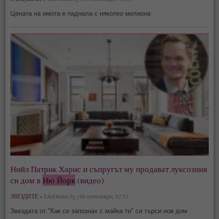
Цената на имота е паднала с няколко милиона
Нийл Патрик Харис и съпругът му продават луксозния
си дом в
Ню Йорк
(видео)
ЗВЕЗДИТЕ »
LifeOnline.bg | 06 септември, 02:51
Звездата от "Как се запознах с майка ти" си търси нов дом