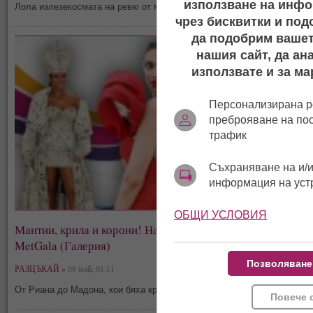
използване на инфо
Лола излезекосмата на ревю от модната седмица в
Ню Йорк
чрез бисквитки и под
да подобрим вашет
нашия сайт, да ан
използвате и за ма
Персонализирана р
преброяване на по
трафик
Съхраняване на и/и
информация на уст
ОБЩИ УСЛОВИЯ
Мантии, крила и корони! Най-шармантните тоалети на
MetGala (Галерия)
Позволяване
РАЗЦЪКАЙ »
09 май, 01:11
От Риана до Мадона, кои бяха кралиците на бала
Повече 