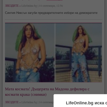
ЗВЕЗДИТЕ »
LifeOnline.bg | 14 септември, 12:56
Синтия Никсън загуби предварителните избори на демократите
Мата космата! Дъщерята на Мадона дефилира с
космати крака (снимки)
ЗВЕЗДИТЕ »
LifeOnline.bg | 14 септември, 11:38
LifeOnline.bg иска