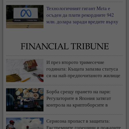
Технологичният гигант Meta е
осъден да плати рекордните 942
млн. долара заради вредите върху
деца
И през второто тримесечие
годината: Къщата запазва статуса
си на най-предпочитаното жилище
у нас
Борба срещу прането на пари:
Регулаторите в Япония затягат
контрола на криптоборсите в
страната
Сериозна пропаст в защитата:
Екстремните горещини и пожарите