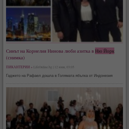
Синът на Корнелия Нинова люби азитка в
Ню Йорк
(снимка)
ПИКАНТЕРИИ »
LifeOnline.bg | 12 юни, 03:05
Гаджето на Рафаел дошла в Голямата ябълка от Индонезия