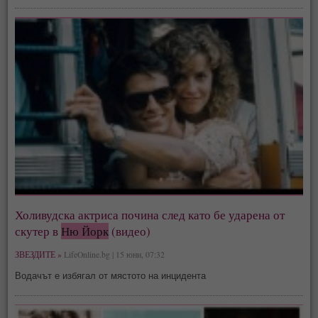
Холивудска актриса почина след като бе ударена от
скутер в
Ню Йорк
(видео)
ЗВЕЗДИТЕ »
LifeOnline.bg | 15 юни, 07:32
Водачът е избягал от мястото на инцидента