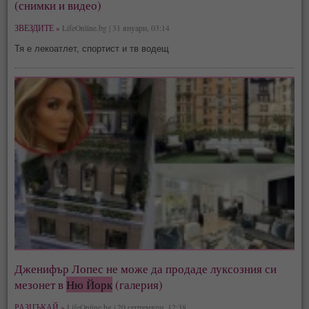
(снимки и видео)
ЗВЕЗДИТЕ »
LifeOnline.bg | 31 януари, 03:14
Тя е лекоатлет, спортист и тв водещ
Дженифър Лопес не може да продаде луксозния си
мезонет в
Ню Йорк
(галерия)
РАЗЦЪКАЙ »
LifeOnline.bg | 20 септември, 12:38