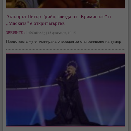
Актьорът Питър Грийн, звезда от „Криминале“ и
„Маската“ е открит мъртъв
ЗВЕЗДИТЕ »
LifeOnline.bg | 15 декември, 10:15
Предстояла му е планирана операция за отстраняване на тумор