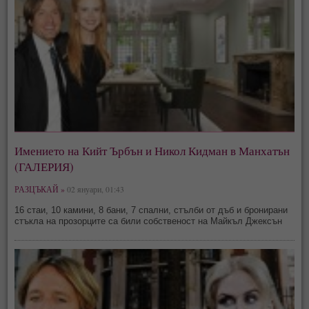
Имението на Кийт Ърбън и Никол Кидман в Манхатън
(ГАЛЕРИЯ)
РАЗЦЪКАЙ »
02 януари, 01:43
16 стаи, 10 камини, 8 бани, 7 спални, стълби от дъб и бронирани
стъкла на прозорците са били собственост на Майкъл Джексън