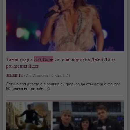
Токов удар в
Ню Йорк
съсипа шоуто на Джей Ло за
рождения й ден
ЗВЕЗДИТЕ »
Ани Атанасова | 15 юли, 11:51
Латино поп дивата е в родния си град, за да отбележи с фенове
50-годишният си юбилей