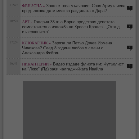
11:49
ФЕН ЗОНА »
Защо е това мълчание: Саня Армутлиева
0
продължава да мълчи за раздялата с Дара?
10:50
АРТ »
Галерия 33 във Варна представя деветата
0
самостоятелна изложба на Красен Кралев - „Отвъд
съзерцанието“
17:24
КЛЮКАРНИК »
Заряза ли Петър Дочев Ирмена
0
Чичикова? След 8 години любов я смени с
Александра Фейгин
16:41
ПИКАНТЕРИИ »
Видео издаде флирта им: Футболист
0
на "Локо" (Пд) заби чалгаджийката Ивайла