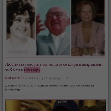
Любимата говорителка на Тато се шири в апартамент
за 5 млн в
Ню Йорк
!
КЛЮКАРНИК »
LifeOnline.bg | 12 февруари, 01:33
Дъщерята на тоталитарната телевизионерка е омъжена за
милионер