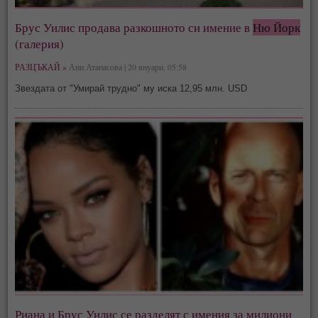
Брус Уилис продава разкошното си имение в
Ню Йорк
(галерия)
РАЗЦЪКАЙ »
Ани Атанасова | 20 януари, 05:58
Звездата от "Умирай трудно" му иска 12,95 млн. USD
Риана и Брус Уилис се разделят с имения за милиони