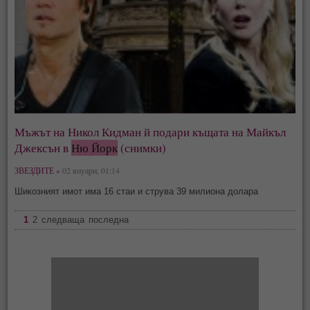
Мъжът на Никол Кидман й подари къщата на Майкъл
Джексън в
Ню Йорк
(снимки)
ЗВЕЗДИТЕ »
02 януари, 01:14
Шикозният имот има 16 стаи и струва 39 милиона долара
1
2
следваща
последна