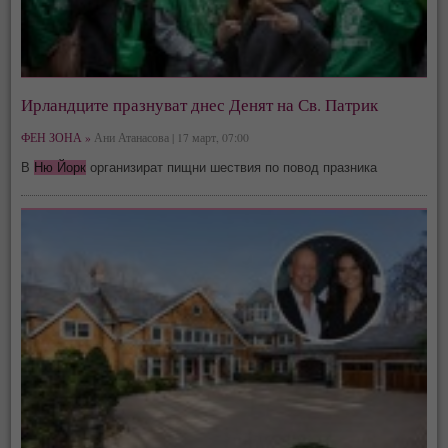
Ирландците празнуват днес Денят на Св. Патрик
ФЕН ЗОНА »
Ани Атанасова | 17 март, 07:00
В
Ню Йорк
организират пищни шествия по повод празника