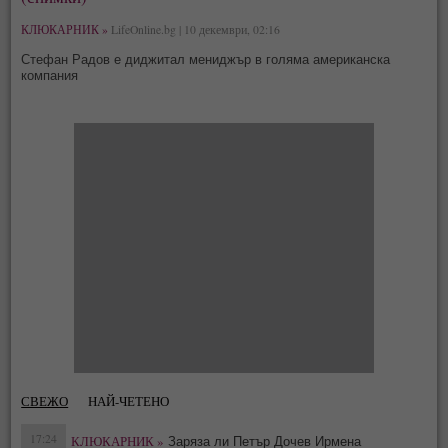
КЛЮКАРНИК »
LifeOnline.bg | 10 декември, 02:16
Стефан Радов е диджитал мениджър в голяма американска
компания
СВЕЖО
НАЙ-ЧЕТЕНО
17:24
КЛЮКАРНИК »
Заряза ли Петър Дочев Ирмена