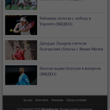
Рибакина потегли с победа в
Торонто (ВИДЕО)
Джордж Лазаров спечели
българския сблъсък с Янаки Милев
Наполи надви Осасуна в контрола
(ВИДЕО)
За нас
Контакти
Реклама
Общи условия
© Copyright 2026
lifeonline.bg
. Всички права запазени.