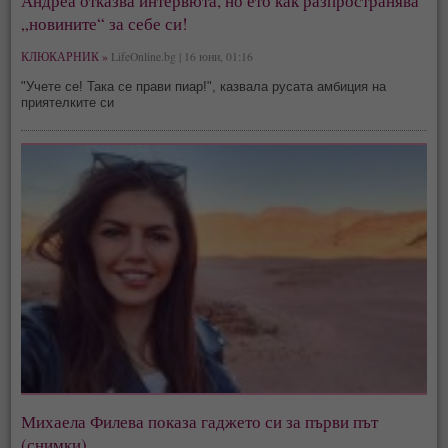
Андреа отказва интервюта, но ето как разпространява
„новините“ за себе си!
КЛЮКАРНИК »
LifeOnline.bg | 16 юни, 01:16
"Учете се! Така се прави пиар!", казвала русата амбиция на
приятелките си
Михаела Филева показа гаджето си за първи път
(снимки)