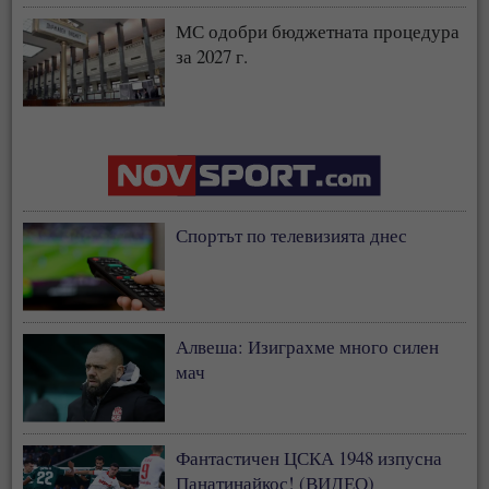
МС одобри бюджетната процедура
за 2027 г.
Спортът по телевизията днес
Алвеша: Изиграхме много силен
мач
Фантастичен ЦСКА 1948 изпусна
Панатинайкос! (ВИДЕО)