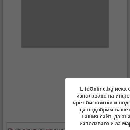
LifeOnline.bg иска
използване на инфо
чрез бисквитки и под
да подобрим вашет
нашия сайт, да ан
използвате и за ма
От кое предаване сте разочаровани най-много?