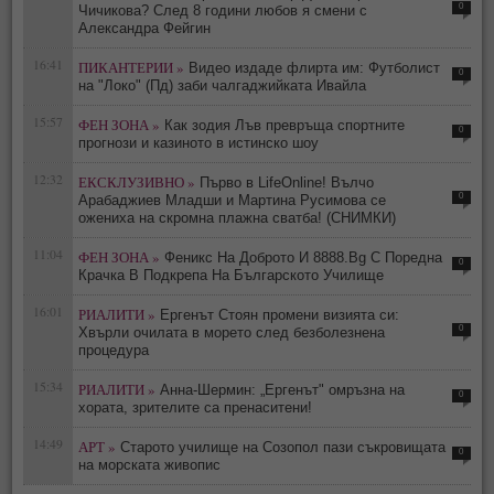
0
Чичикова? След 8 години любов я смени с
Александра Фейгин
16:41
ПИКАНТЕРИИ »
Видео издаде флирта им: Футболист
0
на "Локо" (Пд) заби чалгаджийката Ивайла
15:57
ФЕН ЗОНА »
Как зодия Лъв превръща спортните
0
прогнози и казиното в истинско шоу
12:32
ЕКСКЛУЗИВНО »
Първо в LifeOnline! Вълчо
0
Арабаджиев Младши и Мартина Русимова сe
oжениха на скромна плажна сватба! (СНИМКИ)
11:04
ФЕН ЗОНА »
Феникс На Доброто И 8888.Bg С Поредна
0
Крачка В Подкрепа На Българското Училище
16:01
РИАЛИТИ »
Ергенът Стоян промени визията си:
0
Хвърли очилата в морето след безболезнена
процедура
15:34
РИАЛИТИ »
Анна-Шермин: „Ергенът" омръзна на
0
хората, зрителите са пренаситени!
14:49
АРТ »
Старото училище на Созопол пази съкровищата
0
на морската живопис