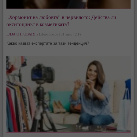
„Хормонът на любовта“ в червилото: Действа ли
окситоцинът в козметиката?
ЕЛЗА ОТГОВАРЯ »
Lifeonline.bg | 31 май, 12:18
Какво казват експертите за тази тенденция?