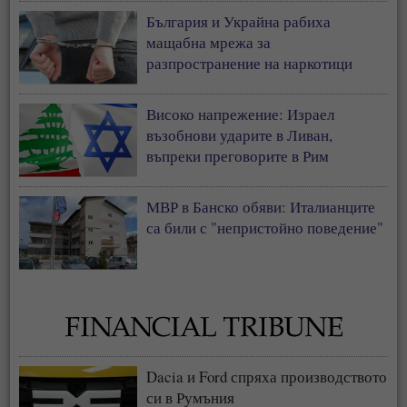
България и Украйна рабиха
мащабна мрежа за
разпространение на наркотици
Високо напрежение: Израел
възобнови ударите в Ливан,
въпреки преговорите в Рим
МВР в Банско обяви: Италианците
са били с "непристойно поведение"
Dacia и Ford спряха производството
си в Румъния