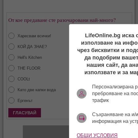
От кое предаване сте разочаровани най-много?
LifeOnline.bg иска
Харесвам всички!
използване на инфо
КОЙ ДА ЗНАЕ?
чрез бисквитки и под
да подобрим вашет
Hell's Kitchen
нашия сайт, да ан
THE FLOOR
използвате и за ма
COOLt
Персонализирана р
Като две капки вода
преброяване на по
трафик
Ергенът
Покажи резултати
Съхраняване на и/и
информация на уст
ОБЩИ УСЛОВИЯ