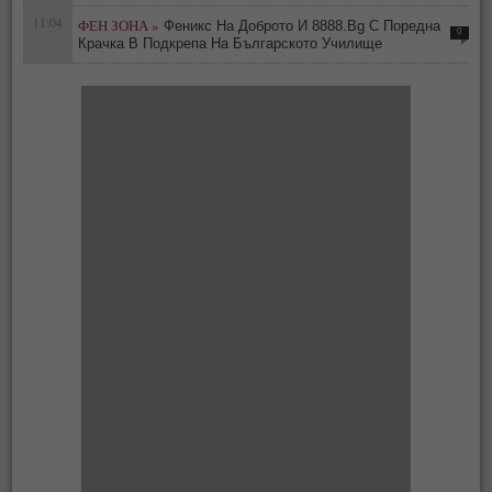
11:04
ФЕН ЗОНА »
Феникс На Доброто И 8888.Bg С Поредна
0
Крачка В Подкрепа На Българското Училище