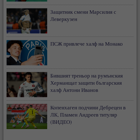
Защитник смени Марсилия с
Леверкузен
ПСЖ привлече халф на Монако
Бившият треньор на румънския
Херманщат защити българския
халф Антони Иванов
Копенхаген подчини Дебрецен в
ЛК, Пламен Андреев титуляр
(ВИДЕО)