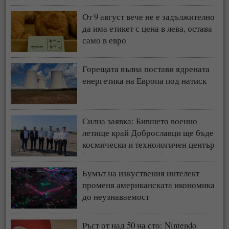
От 9 август вече не е задължително
да има етикет с цена в лева, остава
само в евро
Горещата вълна постави ядрената
енергетика на Европа под натиск
Силна заявка: Бившето военно
летище край Доброславци ще бъде
космически и технологичен център
(СНИМКИ + ВИДЕО)
Бумът на изкуствения интелект
променя американската икономика
до неузнаваемост
Ръст от над 50 на сто: Nintendo