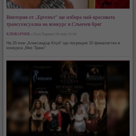
Виктория от „Ергенът“ ще избира най-красивата
транссексуална на конкурс в Слънчев бряг
КЛЮКАРНИК »
Елза Парини | 08 юни, 01:00
На 20 юни „Александър Клуб“ ще посрещне 10 финалистки в
конкурса „Мис Транс“