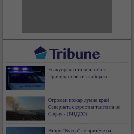
Евакуираха столичен мол.
Причината не се съобщава
Огромен пожар лумна край
Северната скоростна тангента на
София - (ВИДЕО)
Втори "Кугър" се притече на