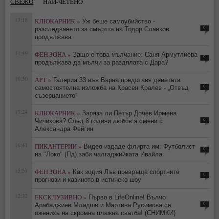
СВЕЖО
НАЙ-ЧЕТЕНО
13:18
КЛЮКАРНИК »
Уж беше самоубийство -
0
разследването за смъртта на Тодор Славков
продължава
11:49
ФЕН ЗОНА »
Защо е това мълчание: Саня Армутлиева
0
продължава да мълчи за раздялата с Дара?
10:50
АРТ »
Галерия 33 във Варна представя деветата
0
самостоятелна изложба на Красен Кралев - „Отвъд
съзерцанието“
17:24
КЛЮКАРНИК »
Заряза ли Петър Дочев Ирмена
0
Чичикова? След 8 години любов я смени с
Александра Фейгин
16:41
ПИКАНТЕРИИ »
Видео издаде флирта им: Футболист
0
на "Локо" (Пд) заби чалгаджийката Ивайла
15:57
ФЕН ЗОНА »
Как зодия Лъв превръща спортните
0
прогнози и казиното в истинско шоу
12:32
ЕКСКЛУЗИВНО »
Първо в LifeOnline! Вълчо
0
Арабаджиев Младши и Мартина Русимова сe
oжениха на скромна плажна сватба! (СНИМКИ)