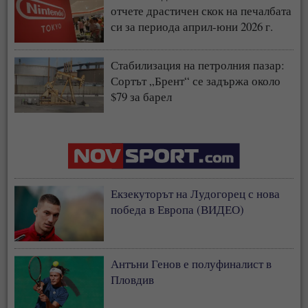
отчете драстичен скок на печалбата
си за периода април-юни 2026 г.
Стабилизация на петролния пазар:
Сортът „Брент“ се задържа около
$79 за барел
Екзекуторът на Лудогорец с нова
победа в Европа (ВИДЕО)
Антъни Генов е полуфиналист в
Пловдив