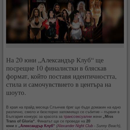
На 20 юни „Александър Клуб“ ще
посрещне 10 финалистки в бляскав
формат, който поставя идентичността,
стила и самочувствието в центъра на
шоуто.
В края на прайд месеца Слънчев бряг ще бъде домакин на едно
различно, смело и безспорно запомнящо се събитие – първия в
България конкурс за красота за
транссексуални
жени
„Miss
Trans of Gloria“
. Финалът ще се проведе на
20
юни
в
„
Александър Клуб
“
(
Alexander Night Club
- Sunny Beach)
,