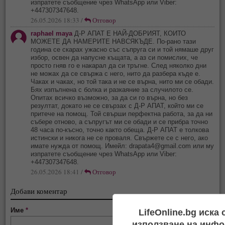
изпратете съобщение чрез WhatsApp или Viber:
+447307347648.
26.05.2026 18:33 /
Отговор
raphael maya
Д-Р АПАТ Е НАЙ-ДОБРИЯТ, КОИТО
МОЖЕТЕ ДА НАМЕРИТЕ НАВСЯКЪДЕ. По-рано тази
година се скарах ужасно със съпруга си и той нямаше друг
избор, освен да напусне къщата, а аз си помислих, че
просто гняв го е накарал да си тръгне. След няколко дни
не можах да се свържа с него, нито да разбера къде е.
Чаках и чаках, но той така и не се върна, нито ми се обади.
Бях изпълнена с болка и разкаяние за случилото се.
Опитах всичко възможно, за да си го върна, но без
резултат, докато не се свързах с Д-Р АПАТ, който ми се
притече на помощ. Той свърши перфектна работа, за да ни
събере отново, а съпругът ми се обади и се прибра точно
48 часа по-късно, точно както обеща. Д-Р АПАТ е толкова
истински и никога не се проваля. Свържете се с него, ако
имате нужда от помощ. Имейл:
drapata4@gmail.com
или му
изпратете съобщение чрез WhatsApp или Viber:
+447307347648.
26.05.2026 18:41 /
Отговор
Добави коментар
Име
*
LifeOnline.bg иска
използване на инфо