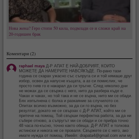
Нова жена? Геро стопи 50 кила, подмлади се и сложи край на
20-годишен брак
Коментари (2)
raphael maya
Д-Р АПАТ Е НАЙ-ДОБРИЯТ, КОИТО
МОЖЕТЕ ДА НАМЕРИТЕ НАВСЯКЪДЕ. По-рано тази
година се скарах ужасно със съпруга си и той нямаше друг
избор, освен да напусне къщата, а аз си помислих, че
просто гняв го е накарал да си тръгне. След няколко дни
не можах да се свържа с него, нито да разбера къде е.
Чаках и чаках, но той така и не се върна, нито ми се обади.
Бях изпълнена с болка и разкаяние за случилото се.
Опитах всичко възможно, за да си го върна, но без
резултат, докато не се свързах с Д-Р АПАТ, който ми се
притече на помощ. Той свърши перфектна работа, за да ни
събере отново, а съпругът ми се обади и се прибра точно
48 часа по-късно, точно както обеща. Д-Р АПАТ е толкова
истински и никога не се проваля. Свържете се с него, ако
имате нужда от помощ. Имейл:
drapata4@gmail.com
или му