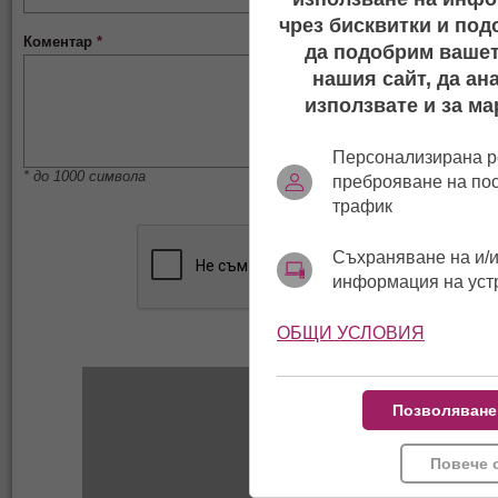
чрез бисквитки и под
Коментар
*
да подобрим вашет
нашия сайт, да ан
използвате и за ма
Персонализирана р
* до 1000 символа
преброяване на по
трафик
Съхраняване на и/и
информация на уст
ОБЩИ УСЛОВИЯ
Позволяване
Повече 