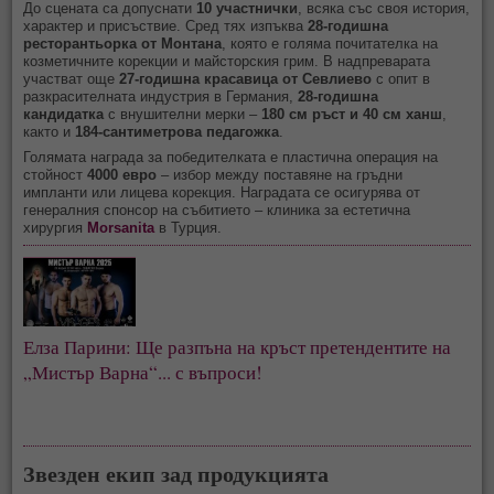
До сцената са допуснати
10 участнички
, всяка със своя история,
характер и присъствие. Сред тях изпъква
28-годишна
ресторантьорка от Монтана
, която е голяма почитателка на
козметичните корекции и майсторския грим. В надпреварата
участват още
27-годишна красавица от Севлиево
с опит в
разкрасителната индустрия в Германия,
28-годишна
кандидатка
с внушителни мерки –
180 см ръст и 40 см ханш
,
както и
184-сантиметрова педагожка
.
Голямата награда за победителката е пластична операция на
стойност
4000 евро
– избор между поставяне на гръдни
импланти или лицева корекция. Наградата се осигурява от
генералния спонсор на събитието – клиника за естетична
хирургия
Morsanita
в Турция.
Елза Парини: Ще разпъна на кръст претендентите на 
„Мистър Варна“... с въпроси!
Звезден екип зад продукцията