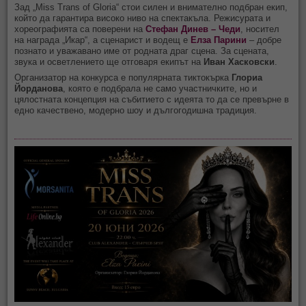
Зад „Miss Trans of Gloria“ стои силен и внимателно подбран екип,
който да гарантира високо ниво на спектакъла. Режисурата и
хореографията са поверени на
Стефан Динев – Чеди
, носител
на награда „Икар“, а сценарист и водещ е
Елза Парини
– добре
познато и уважавано име от родната драг сцена. За сцената,
звука и осветлението ще отговаря екипът на
Иван Хасковски
.
Организатор на конкурса е популярната тиктокърка
Глориа
Йорданова
, която е подбрала не само участничките, но и
цялостната концепция на събитието с идеята то да се превърне в
едно качествено, модерно шоу и дългогодишна традиция.