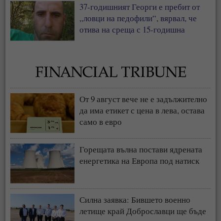
37-годишният Георги е пребит от
„ловци на педофили“, вярвал, че
отива на среща с 15-годишна
От 9 август вече не е задължително
да има етикет с цена в лева, остава
само в евро
Горещата вълна постави ядрената
енергетика на Европа под натиск
Силна заявка: Бившето военно
летище край Доброславци ще бъде