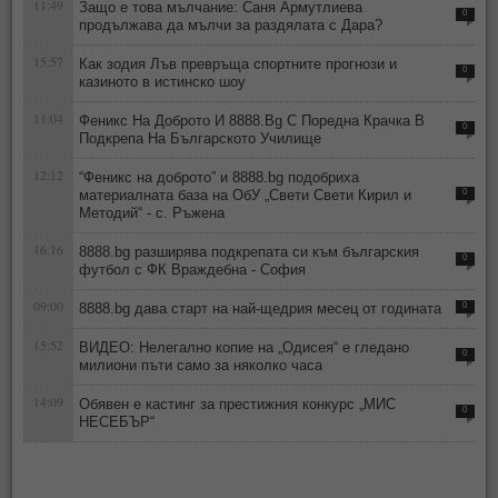
11:49
Защо е това мълчание: Саня Армутлиева
0
продължава да мълчи за раздялата с Дара?
15:57
Как зодия Лъв превръща спортните прогнози и
0
казиното в истинско шоу
11:04
Феникс На Доброто И 8888.Bg С Поредна Крачка В
0
Подкрепа На Българското Училище
12:12
“Феникс на доброто” и 8888.bg подобриха
материалната база на ОбУ „Свети Свети Кирил и
0
Методий“ - с. Ръжена
16:16
8888.bg разширява подкрепата си към българския
0
футбол с ФК Враждебна - София
09:00
8888.bg дава старт на най-щедрия месец от годината
0
15:52
ВИДЕО: Нелегално копие на „Одисея“ е гледано
0
милиони пъти само за няколко часа
14:09
Обявен е кастинг за престижния конкурс „МИС
0
НЕСЕБЪР“