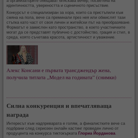
а организаторите обещават бляскава вечер, посветена на
идентичността, увереността и сценичното присъствие.
Конкурсът е специализиран за хора, които са пристъпили към
смяна на пола, вече са преминали през нея или обмислят тази
стъпка като част от своя личен и житейски път на преобразяване.
Форматът е замислен като пространство, в което участничките
могат да се представят публично с достойнство, грация и стил, в
среда, която съчетава красота, артистичност и уважение.
Алекс Консани е първата трансджендър жена, 
получила титлата „Модел на годината“ (снимки)
Силна конкуренция и впечатляваща
награда
Интересът към надпреварата е голям, а финалистките вече са
подбрани след сериозен онлайн кастинг проведен лично от
продуцента на конкурса тиктокърката
Глориа Йорданова
.