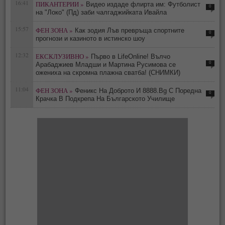
16:41
ПИКАНТЕРИИ »
Видео издаде флирта им: Футболист
0
на "Локо" (Пд) заби чалгаджийката Ивайла
15:57
ФЕН ЗОНА »
Как зодия Лъв превръща спортните
0
прогнози и казиното в истинско шоу
12:32
ЕКСКЛУЗИВНО »
Първо в LifeOnline! Вълчо
0
Арабаджиев Младши и Мартина Русимова сe
oжениха на скромна плажна сватба! (СНИМКИ)
11:04
ФЕН ЗОНА »
Феникс На Доброто И 8888.Bg С Поредна
0
Крачка В Подкрепа На Българското Училище