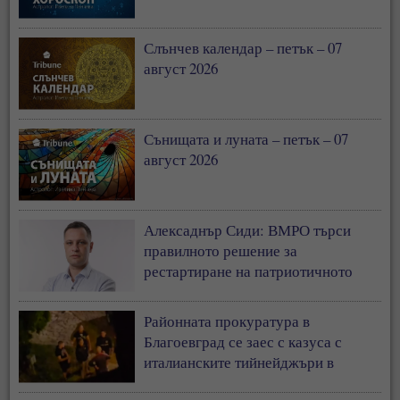
Слънчев календар – петък – 07
август 2026
Сънищата и луната – петък – 07
август 2026
Алексаднър Сиди: ВМРО търси
правилното решение за
рестартиране на патриотичното
пространство в България
Районната прокуратура в
Благоевград се заес с казуса с
италианските тийнейджъри в
Банско