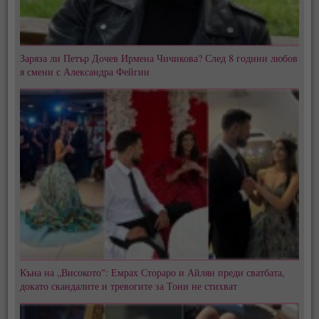
Заряза ли Петър Дочев Ирмена Чичикова? След 8 години любов
я смени с Александра Фейгин
Къна на „Високото": Емрах Стораро и Айлян преди сватбата,
докато скандалите и тревогите за Тони не стихват