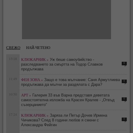
СВЕЖО
НАЙ-ЧЕТЕНО
13:18
КЛЮКАРНИК »
Уж беше самоубийство -
0
разследването за смъртта на Тодор Славков
продължава
11:49
ФЕН ЗОНА »
Защо е това мълчание: Саня Армутлиева
0
продължава да мълчи за раздялата с Дара?
10:50
АРТ »
Галерия 33 във Варна представя деветата
0
самостоятелна изложба на Красен Кралев - „Отвъд
съзерцанието“
17:24
КЛЮКАРНИК »
Заряза ли Петър Дочев Ирмена
0
Чичикова? След 8 години любов я смени с
Александра Фейгин