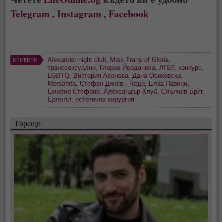
Telegram
,
Instagram
,
Facebook
Alexander night club
,
Miss Trans of Gloria
,
ЕТИКЕТИ
транссексуални
,
Глориа Йорданова
,
ЛГБТ
,
конкурс
,
LGBTQ
,
Виктория Асенова
,
Дана Осиковски
,
Morsanita
,
Стефан Динев - Чеди
,
Елза Парини
,
Емилио Стефано
,
Александър Клуб
,
Слънчев Бряг
,
Ергенът
,
естетична хирургия
Горещо