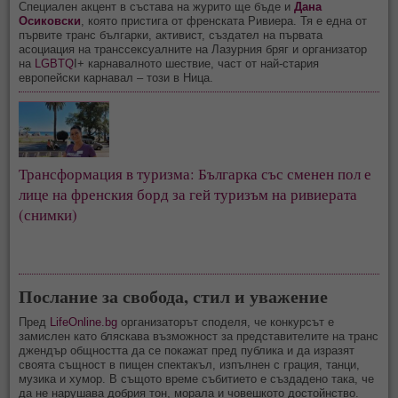
Специален акцент в състава на журито ще бъде и
Дана
Осиковски
, която пристига от френската Ривиера. Тя е една от
първите транс българки, активист, създател на първата
асоциация на транссексуалните на Лазурния бряг и организатор
на
LGBTQ
I+ карнавалното шествие, част от най-стария
европейски карнавал – този в Ница.
Трансформация в туризма: Българка със сменен пол е 
лице на френския борд за гей туризъм на ривиерата 
(снимки)
Послание за свобода, стил и уважение
Пред
LifeOnline.bg
организаторът споделя, че конкурсът е
замислен като бляскава възможност за представителите на транс
джендър общността да се покажат пред публика и да изразят
своята същност в пищен спектакъл, изпълнен с грация, танци,
музика и хумор. В същото време събитието е създадено така, че
да не нарушава добрия тон, морала и човешкото достойнство.