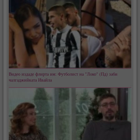
Видео издаде флирта им: Футболист на "Локо" (Пд) заби
чалгаджийката Ивайла