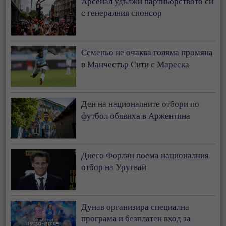
Арсенал удължи партньорството си
с генералния спонсор
Семеньо не очаква голяма промяна
в Манчестър Сити с Мареска
Ден на националните отбори по
футбол обявиха в Аржентина
Диего Форлан поема националния
отбор на Уругвай
Дунав организира специална
програма и безплатен вход за