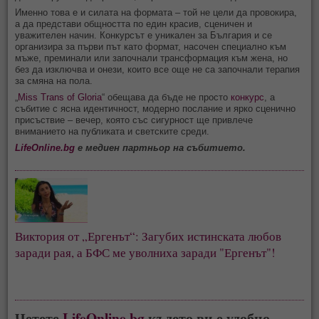
Именно това е и силата на формата – той не цели да провокира,
а да представи общността по един красив, сценичен и
уважителен начин. Конкурсът е уникален за България и се
организира за първи път като формат, насочен специално към
мъже, преминали или започнали трансформация към жена, но
без да изключва и онези, които все още не са започнали терапия
за смяна на пола.
„
Miss Trans of Gloria
“ обещава да бъде не просто
конкурс
, а
събитие с ясна идентичност, модерно послание и ярко сценично
присъствие – вечер, която със сигурност ще привлече
вниманието на публиката и светските среди.
LifeOnline.bg
е медиен партньор на събитието.
Виктория от „Ергенът“: Загубих истинската любов 
заради рая, а БФС ме уволниха заради "Ергенът"!
Четете
LifeOnline.bg
където ви е удобно