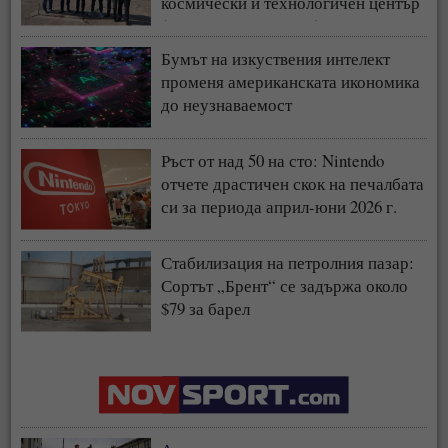
космически и технологичен център
(СНИМКИ + ВИДЕО)
Бумът на изкуствения интелект
променя американската икономика
до неузнаваемост
Ръст от над 50 на сто: Nintendo
отчете драстичен скок на печалбата
си за периода април-юни 2026 г.
Стабилизация на петролния пазар:
Сортът „Брент“ се задържа около
$79 за барел