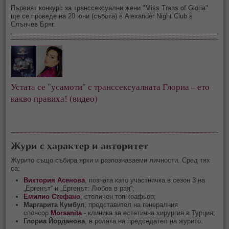
Първият конкурс за транссексуални жени "Miss Trans of Gloria"
ще се проведе на 20 юни (събота) в Alexander Night Club в
Слънчев Бряг.
Устата се "усамоти" с транссексуалната Глориа – ето 
какво правиха! (видео)
Жури с характер и авторитет
Журито също събира ярки и разпознаваеми личности. Сред тях
са:
Виктория Асенова
, позната като участничка в сезон 3 на
„Ергенът“ и „Ергенът: Любов в рая“;
Емилио Стефано
, столичен топ коафьор;
Маргарита Кумбул
, представител на генералния
спонсор
Morsanita
- клиника за естетична хирургия в Турция;
Глориа Йорданова
, в ролята на председател на журито.