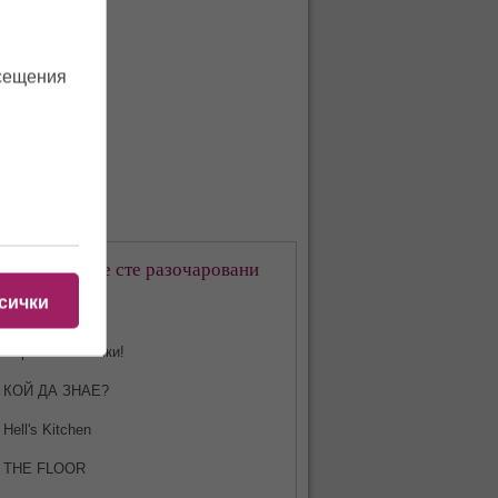
осещения
кое предаване сте разочаровани
-много?
сички
Харесвам всички!
КОЙ ДА ЗНАЕ?
Hell's Kitchen
THE FLOOR