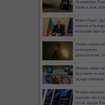
Асеновград: Гор
треви и лозя, за
околовръстния п
Румен Радев: Др
навлезе в българ
въздушно простр
и се взриви край
границата с Рум
Учени откриха п
категорични
доказателства, ч
глобалното затоп
ускорява
Перник обяви ча
бедствено полож
заради свлачище
пропаднал път
Четири европейс
държави предуп
Русия заради Ю