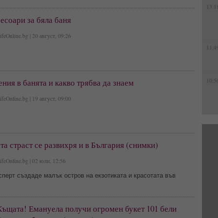
13:1
есоари за бяла баня
feOnline.bg | 20 август, 09:26
11:4
ния в банята и какво трябва да знаем
10:5
feOnline.bg | 19 август, 09:00
а страст се развихря и в България (снимки)
feOnline.bg | 02 юли, 12:56
перт създаде малък остров на екзотиката и красотата във
Къщата! Емануела получи огромен букет 101 бели