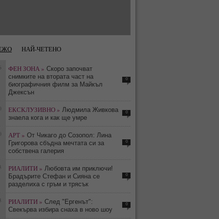
ЕЖО
НАЙ-ЧЕТЕНО
6
ФЕН ЗОНА »
Скоро започват
снимките на втората част на
0
биографичния филм за Майкъл
Джексън
0
ЕКСКЛУЗИВНО »
Людмила Живкова
0
знаела кога и как ще умре
0
АРТ »
От Чикаго до Созопол: Лина
0
Григорова сбъдна мечтата си за
собствена галерия
3
РИАЛИТИ »
Любовта им приключи!
0
Брадърите Стефан и Сияна се
разделиха с гръм и трясък
3
РИАЛИТИ »
След "Ергенът":
0
Свекърва избира снаха в ново шоу