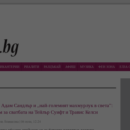
ИКАНТЕРИИ
РИАЛИТИ
РАЗЦЪКАЙ
АФИШ
МУЗИКА
ФЕН ЗОНА
ЕЛЗА 
, Адам Сандлър и „най-големият махмурлук в света“:
м за сватбата на Тейлър Суифт и Травис Келси
и Атанасова | 06 юли, 12:24