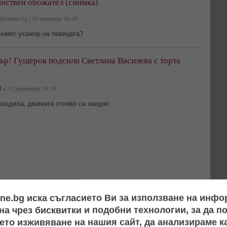
йнствен обожател (снимка)
feOnline.bg | 10 ноември, 06:05
чният ухажор на певицата?
ър! Гущеров подсили Светлана Василева с торта
 »
13 декември, 01:39
раздяла, двамата отново са заедно
ine.bg иска съгласието Ви за използване на инф
а чрез бисквитки и подобни технологии, за да 
ето изживяване на нашия сайт, да анализираме ка