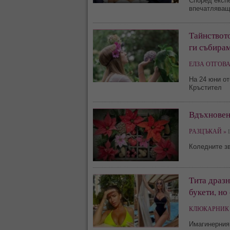
Според експе
впечатляващ
Тайнството
ги събира
ЕЛЗА ОТГОВА
На 24 юни от
Кръстител
Вдъхновени
РАЗЦЪКАЙ »
L
Коледните зв
Тита дразн
букети, но
КЛЮКАРНИК 
Имагинерния