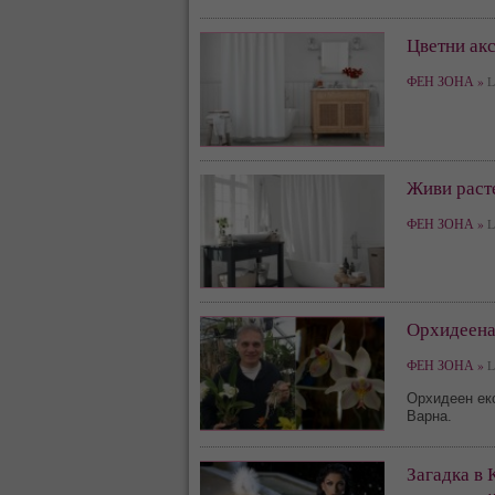
Цветни акс
ФЕН ЗОНА »
Li
Живи расте
ФЕН ЗОНА »
Li
Орхидеенат
ФЕН ЗОНА »
Li
Орхидеен екс
Варна.
Загадка в 