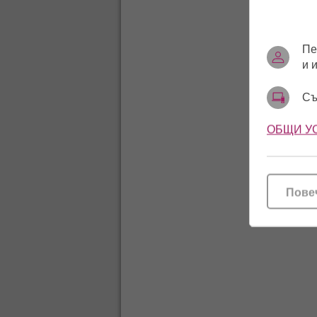
Пе
и 
Съ
ОБЩИ У
Пове