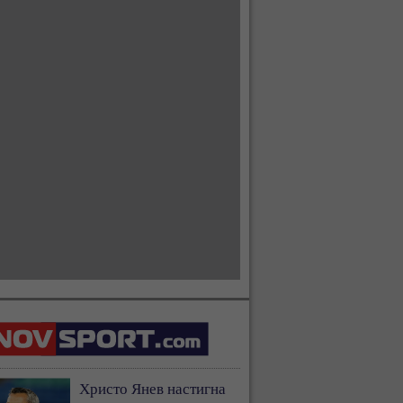
Христо Янев настигна