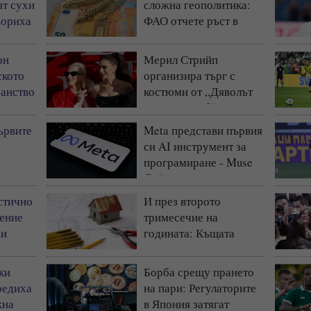
ят сухи
сложна геополитика:
твориха
ФАО отчете ръст в
ът
световните цени на
храните
он
Мерил Стрийп
ското
организира търг с
анство
костюми от „Дяволът
носи Прада 2“
ъния
ървите
Meta представи първия
си AI инструмент за
е
програмиране - Muse
ляне се
Code
стично
И през второто
ение
тримесечие на
 и
годината: Къщата
запазва статута си на
най-предпочитаното
ки
Борба срещу прането
жилище у нас
редиха
на пари: Регулаторите
жна
в Япония затягат