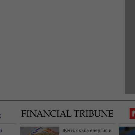
й
Жеги, скъпа енергия и