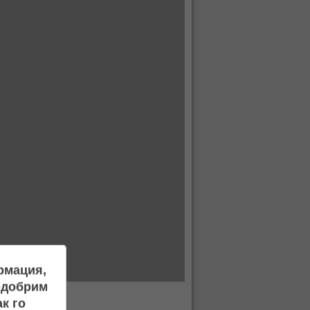
ормация,
подобрим
к го