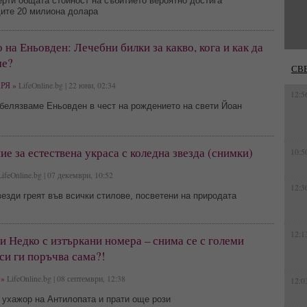
рти общата стойност на събитието вероятно достига
ите 20 милиона долара
 на Еньовден: Лечебни билки за какво, кога и как да
ме?
СВ
РЯ »
LifeOnline.bg | 22 юни, 02:34
12:5
белязваме Еньовден в чест на рождението на свети Йоан
е за естествена украса с коледна звезда (снимки)
10:5
ifeOnline.bg | 07 декември, 10:52
12:3
езди греят във всички стилове, посветени на природата
12:1
и Недко с изтъркани номера – снима се с големи
 си ги поръчва сама?!
»
LifeOnline.bg | 08 септември, 12:38
12:0
 ухажор на Антилопата и прати още рози