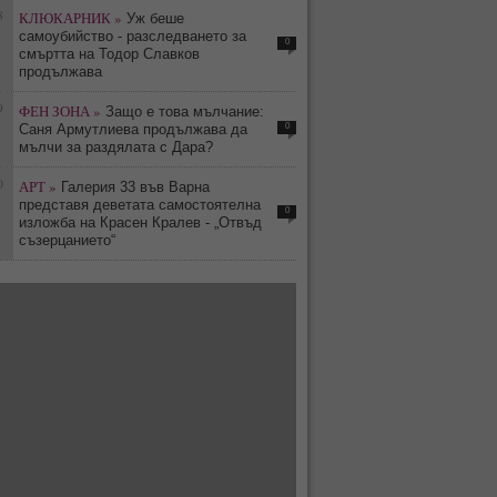
8
КЛЮКАРНИК »
Уж беше
самоубийство - разследването за
0
смъртта на Тодор Славков
продължава
9
ФЕН ЗОНА »
Защо е това мълчание:
0
Саня Армутлиева продължава да
мълчи за раздялата с Дара?
0
АРТ »
Галерия 33 във Варна
представя деветата самостоятелна
0
изложба на Красен Кралев - „Отвъд
съзерцанието“