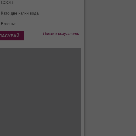
COOLt
Като две капки вода
Ергенът
Покажи резултати