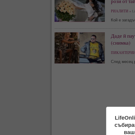
рози от та
РИАЛИТИ »
Li
Кой е загадъ
Даде й пау
(снимка)
ПИКАНТЕРИИ
След месец 
LifeOnl
събиран
ваш