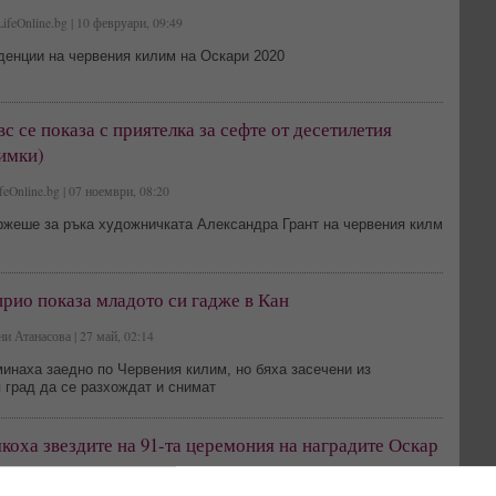
ifeOnline.bg | 10 февруари, 09:49
денции на червения килим на Оскари 2020
с се показа с приятелка за сефте от десетилетия
имки)
feOnline.bg | 07 ноември, 08:20
ржеше за ръка художничката Александра Грант на червения килм
рио показа младото си гадже в Кан
и Атанасова | 27 май, 02:14
инаха заедно по Червения килим, но бяха засечени из
 град да се разхождат и снимат
коха звездите на 91-та церемония на наградите Оскар