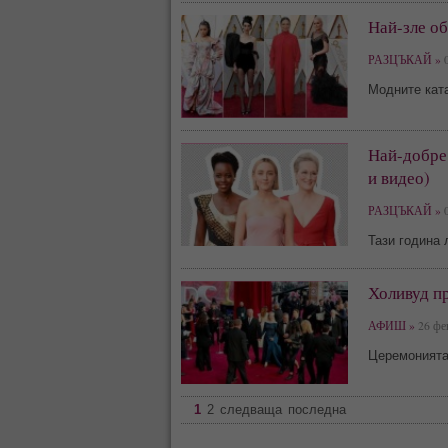
Най-зле об
РАЗЦЪКАЙ »
0
Модните кат
Най-добре 
и видео)
РАЗЦЪКАЙ »
0
Тази година
Холивуд п
АФИШ »
26 фев
Церемонията
1
2
следваща
последна