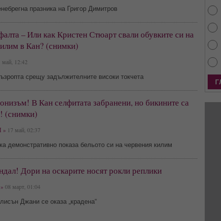
небрегна празника на Григор Димитров
фалта – Или как Кристен Стюарт свали обувките си на
илим в Кан? (снимки)
 май, 12:42
възропта срещу задължителните високи токчета
низъм! В Кан селфитата забранени, но бикините са
! (снимки)
 »
17 май, 02:37
ка демонстративно показа бельото си на червения килим
дал! Дори на оскарите носят рокли реплики
»
08 март, 01:04
лисън Джани се оказа „крадена“