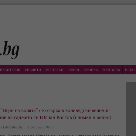
ИКАНТЕРИИ
РИАЛИТИ
РАЗЦЪКАЙ
АФИШ
МУЗИКА
ФЕН ЗОНА
ЕЛЗА 
"Игри на волята" се отърка в холивудски величия
ие на гаджето си Юлиан Костов (снимки и видео)
»
LifeOnline.bg | 13 февруари, 06:05