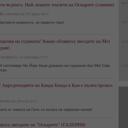
16:4
ги веднага: Най-лошите тоалети на Оскарите (снимки)
О »
LifeOnline.bg | 02 април, 06:11
15:5
аловете момичета, не правете така!
цепки на годината! Какво облякоха звездите на Met
12:3
ерия)
ifeOnline.bg | 16 септември, 01:27
11:0
14 септември Ню Йорк беше домакин на годишния бал Met Gala
tute.
 Акредитацията на Банда Банда в Кан е пълен провал
feOnline.bg | 09 юли, 01:11
та от панела на Гала се излага на червения килим!
якоха звездите на "Оскарите" (ГАЛЕРИЯ)