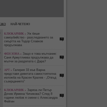
ЕЖО
НАЙ-ЧЕТЕНО
8
КЛЮКАРНИК »
Уж беше
самоубийство - разследването за
0
смъртта на Тодор Славков
продължава
9
ФЕН ЗОНА »
Защо е това мълчание:
0
Саня Армутлиева продължава да
мълчи за раздялата с Дара?
0
АРТ »
Галерия 33 във Варна
представя деветата самостоятелна
0
изложба на Красен Кралев - „Отвъд
съзерцанието“
4
КЛЮКАРНИК »
Заряза ли Петър
Дочев Ирмена Чичикова? След 8
0
години любов я смени с Александра
Фейгин