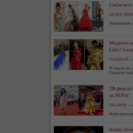
Съблечете 
ЕКСКЛУЗИВН
Наближават б
Модните из
Gala? (гал
РАЗЦЪКАЙ »
L
В нощта на 
Costume Insti
ТВ фиаско!
за NOVA!
РИАЛИТИ »
Li
Инфлуенсърка
Какво обл