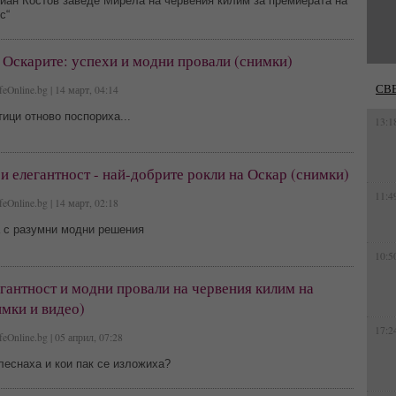
иан Костов заведе Мирела на червения килим за премиерата на
с“
 Оскарите: успехи и модни провали (снимки)
СВ
feOnline.bg | 14 март, 04:14
ици отново поспориха...
13:1
 и елегантност - най-добрите рокли на Оскар (снимки)
11:4
feOnline.bg | 14 март, 02:18
а с разумни модни решения
10:5
гантност и модни провали на червения килим на
мки и видео)
17:2
feOnline.bg | 05 април, 07:28
леснаха и кои пак се изложиха?