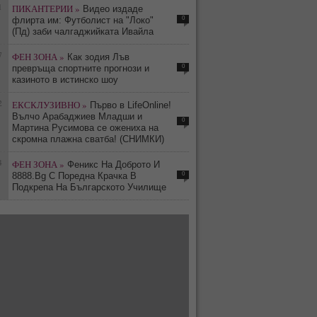
1
ПИКАНТЕРИИ »
Видео издаде
0
флирта им: Футболист на "Локо"
(Пд) заби чалгаджийката Ивайла
7
ФЕН ЗОНА »
Как зодия Лъв
0
превръща спортните прогнози и
казиното в истинско шоу
2
ЕКСКЛУЗИВНО »
Първо в LifeOnline!
Вълчо Арабаджиев Младши и
0
Мартина Русимова сe oжениха на
скромна плажна сватба! (СНИМКИ)
4
ФЕН ЗОНА »
Феникс На Доброто И
0
8888.Bg С Поредна Крачка В
Подкрепа На Българското Училище