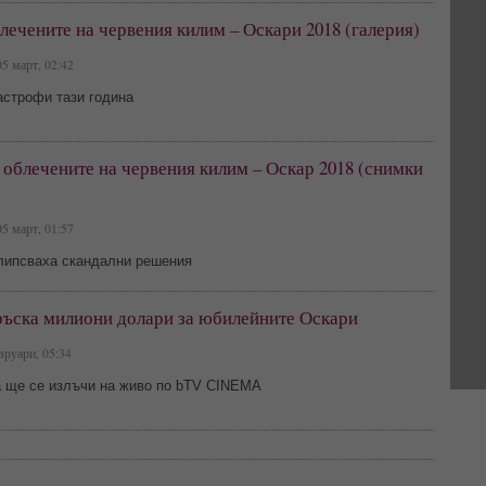
лечените на червения килим – Оскари 2018 (галерия)
5 март, 02:42
астрофи тази година
облечените на червения килим – Оскар 2018 (снимки
5 март, 01:57
 липсваха скандални решения
ръска милиони долари за юбилейните Оскари
руари, 05:34
 ще се излъчи на живо по bTV CINEMA