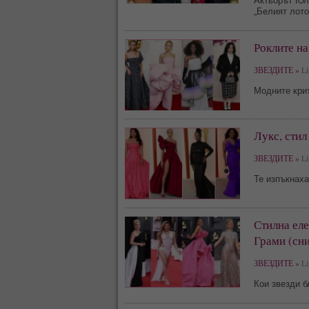
Актьорът Юл
„Белият лото
Роклите на
ЗВЕЗДИТЕ »
Li
Модните крит
Лукс, стил
ЗВЕЗДИТЕ »
Li
Те изпъкнах
Стилна еле
Грами (сни
ЗВЕЗДИТЕ »
Li
Кои звезди б