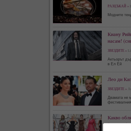
РАЗЦЪКАЙ »
L
Модните тен
Киану Рийв
насам! (сн
ЗВЕЗДИТЕ »
Li
Актьорът дъ
в Ел Ей
Лео ди Кап
ЗВЕЗДИТЕ »
Ан
Двамата не м
фестивалния
Какво обля
(галерия)