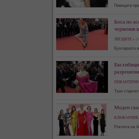
Певицата пре
Боса по ас
червения к
ЗВЕЗДИТЕ »
21
Бунтарката 
Ексхибицио
разрешени
ПИКАНТЕРИИ
Тази старлет
Моден скан
КЛЮКАРНИК 
Роклята на А