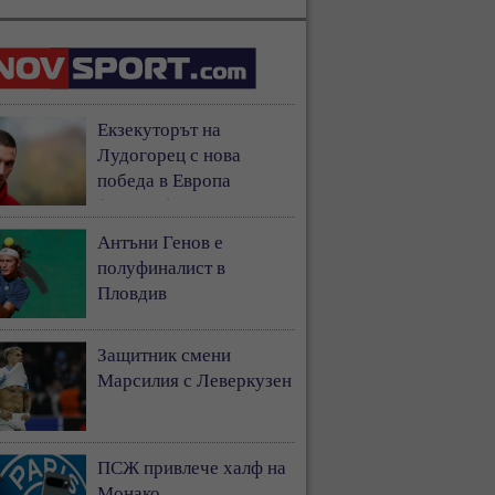
Екзекуторът на
Лудогорец с нова
победа в Европа
(ВИДЕО)
Антъни Генов е
полуфиналист в
Пловдив
Защитник смени
Марсилия с Леверкузен
ПСЖ привлече халф на
Монако