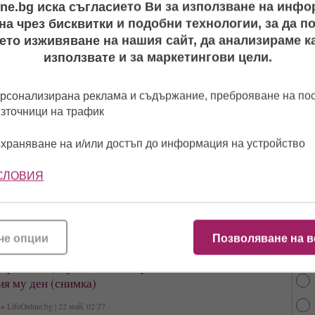
ine.bg иска съгласието Ви за използване на инф
ни Атанасова | 25 февруари, 08:59
а чрез бисквитки и подобни технологии, за да 
и тоалети, екстравагантни рокли, впечатляващи цветове и
ето изживяване на нашия сайт, да анализираме ка
аха Дженифър Лопес, Глен Клоуз, Лейди Гага, мексиканката
сио от филма "Рома"
използвате и за маркетингови цели.
о знаме на червения килим на „Оскарите“ (снимка)
рсонализирана реклама и съдържание, преброяване на п
О »
LifeOnline.bg | 25 февруари, 02:02
източници на трафик
тук”, заяви актьорът Димитър Маринов
храняване на и/или достъп до информация на устройство
 червения килим в Кан (видео)
СЛОВИЯ
»
22 май, 02:51
От 
най
актриса Айшвария Рай се свлече на „фестивалните стълби“
че опции
Позволяване на в
 Гришовица гушка милионер вместо да е с любимия
ия му ден (снимка)
»
LifeOnline.bg | 22 май, 02:27