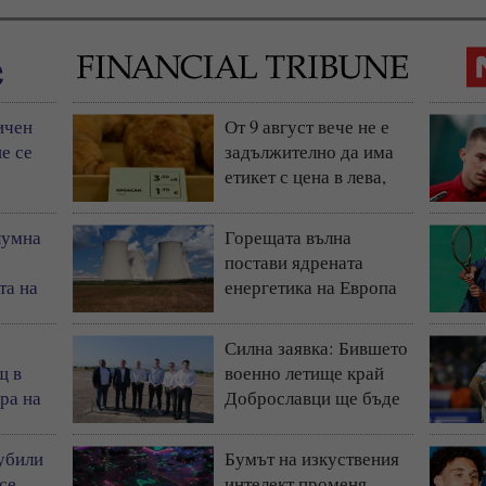
ичен
От 9 август вече не е
е се
задължително да има
етикет с цена в лева,
остава само в евро
лумна
Горещата вълна
постави ядрената
та на
енергетика на Европа
)
под натиск
Силна заявка: Бившето
щ в
военно летище край
ра на
Доброславци ще бъде
космически и
технологичен център
 убили
Бумът на изкуствения
(СНИМКИ + ВИДЕО)
 се
интелект променя