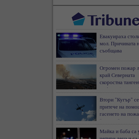
Евакуираха стол
мол. Причината н
съобщава
Огромен пожар 
край Северната
скоростна танген
София - (ВИДЕО
Втори "Кугър" се
притече на помо
гасенето на пожа
"Тракия"
Майка и баба са
четири деца и са