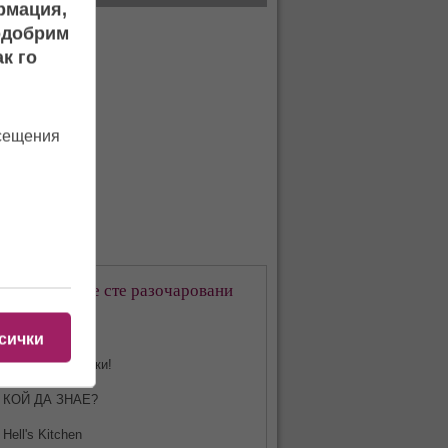
ормация,
подобрим
к го
осещения
кое предаване сте разочаровани
-много?
сички
Харесвам всички!
КОЙ ДА ЗНАЕ?
Hell's Kitchen