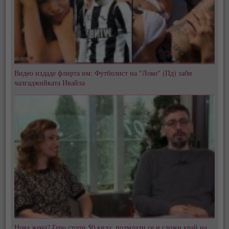
Видео издаде флирта им: Футболист на "Локо" (Пд) заби
чалгаджийката Ивайла
Нова жена? Геро стопи 50 кила, подмлади се и сложи край на