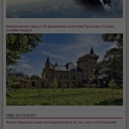
Викториански замък с 20 филипинки приютява Пугачова и Галкин
(снимки+видео)
ОЩЕ ПО ТЕМАТА
Филип Киркоров лъже последователите си, че у нас го боготворим!