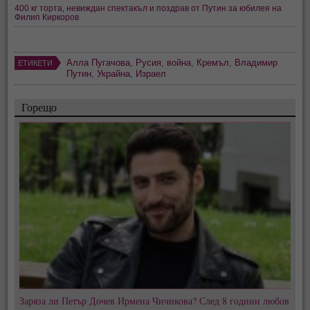
400 кг торта, невиждан спектакъл и поздрав от Путин за юбилея на
Филип Киркоров
Алла Пугачова
,
Русия
,
война
,
Кремъл
,
Владимир
ЕТИКЕТИ
Путин
,
Украйна
,
Израел
Горещо
Заряза ли Петър Дочев Ирмена Чичикова? След 8 години любов