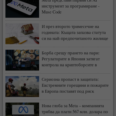
инструмент за програмиране -
Muse Code
И през второто тримесечие на
годината: Къщата запазва статута
си на най-предпочитаното жилище
у нас
Борба срещу прането на пари:
Регулаторите в Япония затягат
контрола на криптоборсите в
страната
Сериозна пропаст в защитата:
Екстремните горещини и пожарите
в Европа поставят под риск
застрахователния модел
Нова глоба за Meta – компанията
трябва да плати 567 млн. долара по