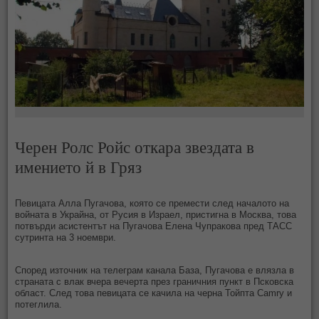
Черен Ролс Ройс откара звездата в
имението й в Гряз
Певицата Алла Пугачова, която се премести след началото на
войната в Украйна, от Русия в Израел, пристигна в Москва, това
потвърди асистентът на Пугачова Елена Чупракова пред ТАСС
сутринта на 3 ноември.
Според източник на телеграм канала База, Пугачова е влязла в
страната с влак вчера вечерта през граничния пункт в Псковска
област. След това певицата се качила на черна Тойпта Camry и
потеглила.