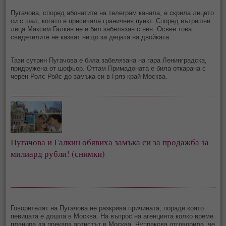
Пугачова, според абонатите на телеграм канала, е скрила лицето
си с шал, когато е пресичала граничния пункт. Според вътрешни
лица Максим Галкин не е бил забелязан с нея. Освен това
свидетелите не казват нищо за децата на двойката.
Тази сутрин Пугачова е била забелязана на гара Ленинградска,
придружена от шофьор. Оттам Примадоната е била откарана с
черен Ролс Ройс до замъка си в Гряз край Москва.
Пугачова и Галкин обявиха замъка си за продажба за
милиард рубли! (снимки)
Говорителят на Пугачова не разкрива причината, поради която
певицата е дошла в Москва. На въпрос на агенцията колко време
планира да прекара артистът в Москва, Чупракова отговорила, че