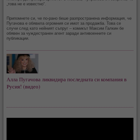
„това не е известно“.
Припомнете си, че по-рано беше разпространена информация, че
Пугачова е обявила огромния си имот за продажба. Това се
случи след като нейният съпруг – комикът Максим Галкин бе
обявен за чуждестранен агент заради антивоенните си
публикации.
Алла Пугачова ликвидира последната си компания в
Русия! (видео)