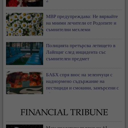
2“
МВР предупреждава: Не вярвайте
на мними лечители от Родопите и
съмнителни мехлеми
Полицията претърсва летището в
Лайпциг след инцидента със
съмнителен предмет
БАБХ спря внос на зеленчуци с
наднормено съдържание на
пестициди и смокини, замърсени с
афлатоксини
Meta представи първия си AI