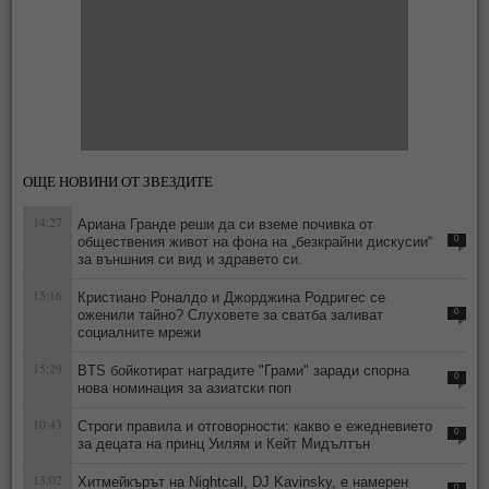
ОЩЕ НОВИНИ ОТ ЗВЕЗДИТЕ
14:27
Ариана Гранде реши да си вземе почивка от
обществения живот на фона на „безкрайни дискусии“
0
за външния си вид и здравето си.
15:16
Кристиано Роналдо и Джорджина Родригес се
оженили тайно? Слуховете за сватба заливат
0
социалните мрежи
15:29
BTS бойкотират наградите "Грами" заради спорна
0
нова номинация за азиатски поп
10:43
Строги правила и отговорности: какво е ежедневието
0
за децата на принц Уилям и Кейт Мидълтън
13:02
Хитмейкърът на Nightcall, DJ Kavinsky, е намерен
0