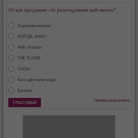
От кое предаване сте разочаровани най-много?
Харесвам всички!
КОЙ ДА ЗНАЕ?
Hell's Kitchen
THE FLOOR
COOLt
Като две капки вода
Ергенът
Покажи резултати