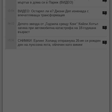
мъртъв в дома си в Париж (ВИДЕО)
12:54
ВИДЕО: Остарял ли е? Джони Деп изненада с
0
впечатляваща трансформация
16:12
Детето звезда от „Годзила срещу Конг“ Кейли Хотъл
загина при автомобилна катастрофа на 18-годишна
0
възраст
15:31
СНИМКИ: Ерлинг Холанд отпразнува 26-ия си рожден
0
ден на луксозна яхта, облечен като викинг