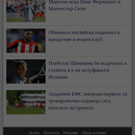
Мареска иска Енцо Фернандес в
Манчестър Сити
Обвиниха английски национал в
нападение в нощен клуб
Изабелла Шиникова би водачката в
схемата и е на полуфинал в
Испания
Академия БФС завърши първата си
тренировъчна седмица след
началото на проекта
За нас
Контакти
Реклама
Общи условия