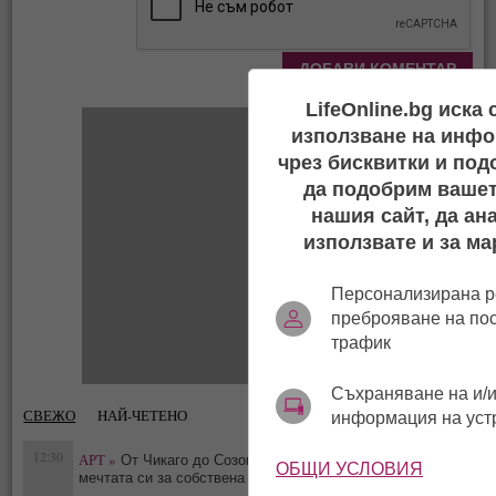
LifeOnline.bg иска
използване на инфо
чрез бисквитки и под
да подобрим вашет
нашия сайт, да ан
използвате и за ма
Персонализирана р
преброяване на по
трафик
Съхраняване на и/и
СВЕЖО
НАЙ-ЧЕТЕНО
информация на уст
12:30
АРТ »
От Чикаго до Созопол: Лина Григорова сбъдна
ОБЩИ УСЛОВИЯ
0
мечтата си за собствена галерия