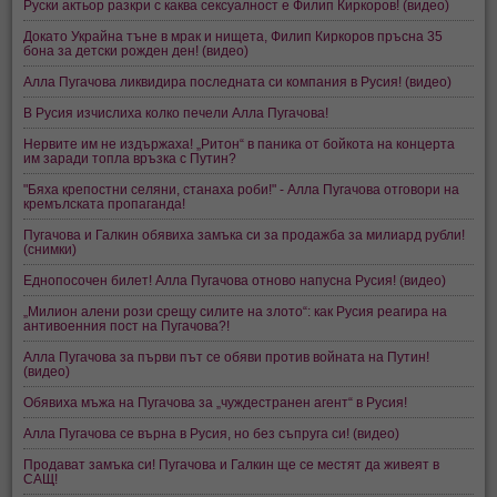
Руски актьор разкри с каква сексуалност е Филип Киркоров! (видео)
Докато Украйна тъне в мрак и нищета, Филип Киркоров пръсна 35
бона за детски рожден ден! (видео)
Алла Пугачова ликвидира последната си компания в Русия! (видео)
В Русия изчислиха колко печели Алла Пугачова!
Нервите им не издържаха! „Ритон“ в паника от бойкота на концерта
им заради топла връзка с Путин?
"Бяха крепостни селяни, станаха роби!" - Алла Пугачова отговори на
кремълската пропаганда!
Пугачова и Галкин обявиха замъка си за продажба за милиард рубли!
(снимки)
Еднопосочен билет! Алла Пугачова отново напусна Русия! (видео)
„Милион алени рози срещу силите на злото“: как Русия реагира на
антивоенния пост на Пугачова?!
Алла Пугачова за първи път се обяви против войната на Путин!
(видео)
Обявиха мъжа на Пугачова за „чуждестранен агент“ в Русия!
Алла Пугачова се върна в Русия, но без съпруга си! (видео)
Продават замъка си! Пугачова и Галкин ще се местят да живеят в
САЩ!