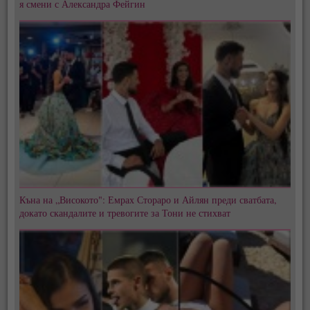
я смени с Александра Фейгин
Къна на „Високото": Емрах Стораро и Айлян преди сватбата,
докато скандалите и тревогите за Тони не стихват