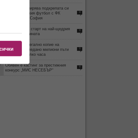
6
8888.bg разширява подкрепата си
към българския футбол с ФК
0
Враждебна - София
0
8888.bg дава старт на най-щедрия
0
месец от годината
2
ВИДЕО: Нелегално копие на
сички
„Одисея“ е гледано милиони пъти
0
само за няколко часа
9
Обявен е кастинг за престижния
0
конкурс „МИС НЕСЕБЪР“