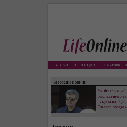
ЕКСКЛУЗИВНО
ЗВЕЗДИТЕ
КЛЮКАРНИК
П
Избрани новини
Уж беше самоуби
разследването за
смъртта на Тодо
Славков продъл
Фен зона