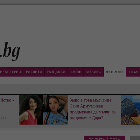
ИКАНТЕРИИ
РИАЛИТИ
РАЗЦЪКАЙ
АФИШ
МУЗИКА
ФЕН ЗОНА
ЕЛЗА 
йство -
Защо е това мълчание:
Саня Армутлиева
р
продължава да мълчи за
жава
раздялата с Дара?