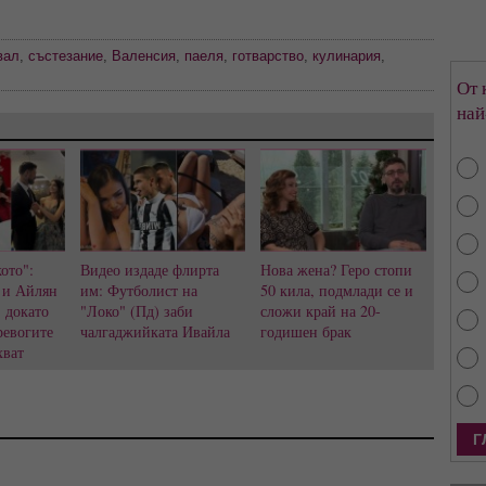
вал
,
състезание
,
Валенсия
,
паеля
,
готварство
,
кулинария
,
От 
най
ото":
Видео издаде флирта
Нова жена? Геро стопи
 и Айлян
им: Футболист на
50 кила, подмлади се и
, докато
"Локо" (Пд) заби
сложи край на 20-
ревогите
чалгаджийката Ивайла
годишен брак
хват