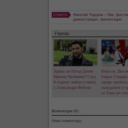
Николай Тодоров – Ник
,
фести
ЕТИКЕТИ
демонстрация
,
презентация
Горещо
Заряза ли Петър Дочев
Къна на „Висок
Ирмена Чичикова? След
Емрах Стораро
8 години любов я смени
преди сватбата
с Александра Фейгин
скандалите и т
за Тони не сти
Коментари (0)
Няма коментари.