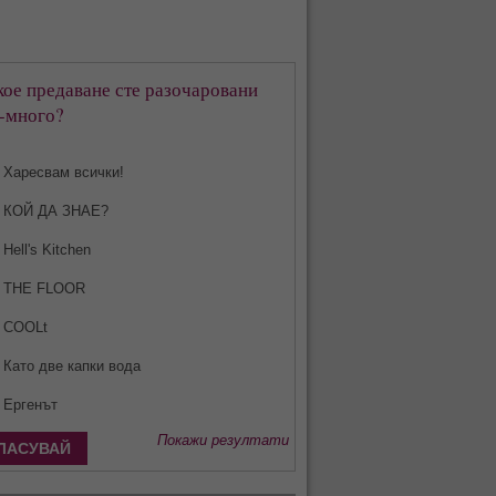
кое предаване сте разочаровани
-много?
Харесвам всички!
КОЙ ДА ЗНАЕ?
Hell's Kitchen
THE FLOOR
COOLt
Като две капки вода
Ергенът
Покажи резултати