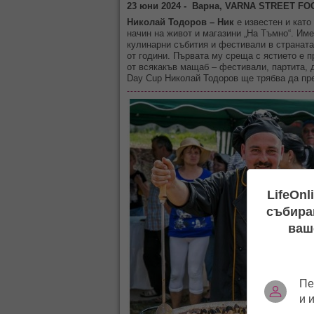
23 юни 2024 - Варна, VARNA STREET FOOD
Николай Тодоров – Ник
е известен и като
начин на живот и магазини „На Тъмно“. Име
кулинарни събития и фестивали в страната.
от години. Първата му среща с ястието е п
от всякакъв мащаб – фестивали, партита, 
Day Cup Николай Тодоров ще трябва да пред
LifeOnl
събиран
ваш
Пе
и 