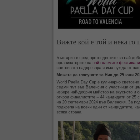
Вижте кой е той и нека го
Българин е сред претендентите за най-добъ
организаторите на
най-големите фестивали
световната надпревара и има нужда от ваши
Можете да гласувате за Ник до 25 юни 20
World Paella Day Cup e кулинарно световно
седми път във Валенсия с участници от ця
избере най-добрия майстор на вкусното и о
открои финалистите – 44 кандидати от 25 с
на 20 септември 2024 във Валенсия. За по
подкрепа на всеки един от кандидатите, ка
всяка страна.