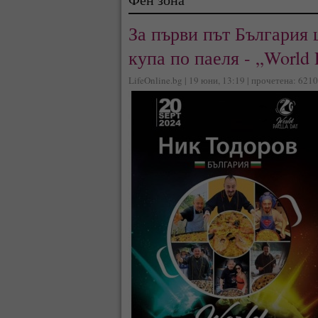
За първи път България 
купа по паеля - „World 
LifeOnline.bg | 19 юни, 13:19 | прочетена: 6210