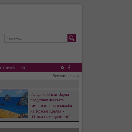
ОТГОВАРЯ
АРТ
RSS
Facebook
Всички новини
Галерия 33 във Варна
представя деветата
самостоятелна изложба
на Красен Кралев -
„Отвъд съзерцанието“