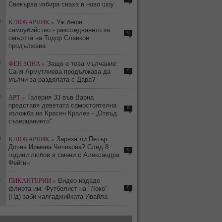
Свекърва избира снаха в ново шоу
8
КЛЮКАРНИК »
Уж беше
самоубийство - разследването за
0
смъртта на Тодор Славков
продължава
9
ФЕН ЗОНА »
Защо е това мълчание:
0
Саня Армутлиева продължава да
мълчи за раздялата с Дара?
0
АРТ »
Галерия 33 във Варна
представя деветата самостоятелна
0
изложба на Красен Кралев - „Отвъд
съзерцанието“
4
КЛЮКАРНИК »
Заряза ли Петър
Дочев Ирмена Чичикова? След 8
0
години любов я смени с Александра
Фейгин
1
ПИКАНТЕРИИ »
Видео издаде
0
флирта им: Футболист на "Локо"
(Пд) заби чалгаджийката Ивайла