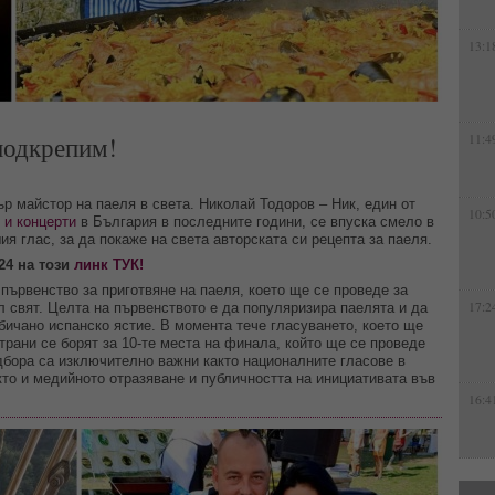
13:1
 подкрепим!
11:4
р майстор на паеля в света. Николай Тодоров – Ник, един от
10:5
 и концерти
в България в последните години, се впуска смело в
я глас, за да покаже на света авторската си рецепта за паеля.
24 на този
линк ТУК!
 първенство за приготвяне на паеля, което ще се проведе за
17:2
л свят. Целта на първенството е да популяризира паелята и да
бичано испанско ястие. В момента тече гласуването, което ще
трани се борят за 10-те места на финала, който ще се проведе
дбора са изключително важни както националните гласове в
кто и медийното отразяване и публичността на инициативата във
16:4