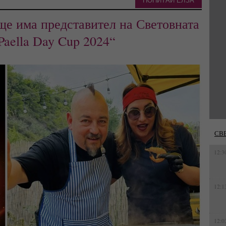
ПОПИТАЙ ЕЛЗА
ще има представител на Световната
Paella Day Cup 2024“
СВ
12:3
12:1
12:0