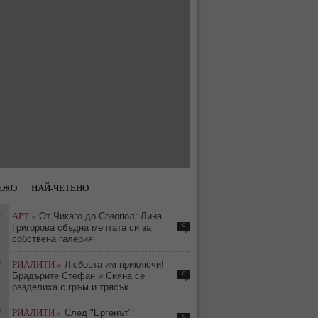
ЕЖО
НАЙ-ЧЕТЕНО
0
АРТ »
От Чикаго до Созопол: Лина
0
Григорова сбъдна мечтата си за
собствена галерия
3
РИАЛИТИ »
Любовта им приключи!
0
Брадърите Стефан и Сияна се
разделиха с гръм и трясък
3
РИАЛИТИ »
След "Ергенът":
0