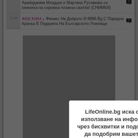
0
Арабаджиев Младши и Мартина Русимова сe
oжениха на скромна плажна сватба! (СНИМКИ)
11:04
ФЕН ЗОНА »
Феникс На Доброто И 8888.Bg С Поредна
0
Крачка В Подкрепа На Българското Училище
LifeOnline.bg иска
използване на инфо
чрез бисквитки и под
да подобрим вашет