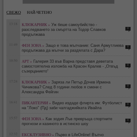
СВЕЖО
НАЙ-ЧЕТЕНО
13:18
КЛЮКАРНИК »
Уж беше самоубийство -
0
разследването за смъртта на Тодор Славков
продължава
11:49
ФЕН ЗОНА »
Защо е това мълчание: Саня Армутлиева
0
продължава да мълчи за раздялата с Дара?
10:50
АРТ »
Галерия 33 във Варна представя деветата
0
самостоятелна изложба на Красен Кралев - „Отвъд
съзерцанието“
17:24
КЛЮКАРНИК »
Заряза ли Петър Дочев Ирмена
0
Чичикова? След 8 години любов я смени с
Александра Фейгин
16:41
ПИКАНТЕРИИ »
Видео издаде флирта им: Футболист
0
на "Локо" (Пд) заби чалгаджийката Ивайла
15:57
ФЕН ЗОНА »
Как зодия Лъв превръща спортните
0
прогнози и казиното в истинско шоу
12:32
ЕКСКЛУЗИВНО »
Първо в LifeOnline! Вълчо