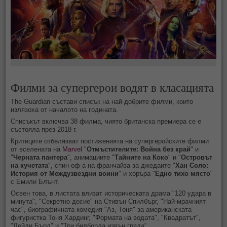
Филми за супергерои водят в класацията
The Guardian състави списък на най-добрите филми, които
излязоха от началото на годината.
Списъкът включва 38 филма, чиято британска премиера се е
състояла през 2018 г.
Критиците отбелязват постиженията на супергеройските филми
от вселената на
Marvel
"
Отмъстителите: Война без край
" и
"
Черната пантера
", анимациите "
Тайните на Коко
" и "
Островът
на кучетата
", спин-оф-а на франчайза за джедаите "
Хан Соло:
История от Междузвездни воини
" и хоръра "
Едно тихо място
"
с Емили Блънт.
Освен това, в листата влизат историческата драма "120 удара в
минута", "Секретно досие" на Стивън Спилбърг, "Най-мрачният
час", биографичната комедия "Аз, Тоня" за американската
фигуристка Тоня Хардинг, "Формата на водата", "Квадратът",
"Лейди Бърд" и "Три билборда извън града“.