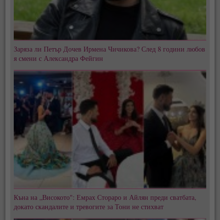
Заряза ли Петър Дочев Ирмена Чичикова? След 8 години любов
я смени с Александра Фейгин
Къна на „Високото": Емрах Стораро и Айлян преди сватбата,
докато скандалите и тревогите за Тони не стихват