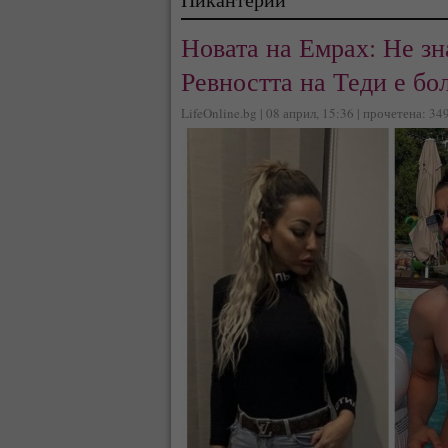
Новата на Емрах: Не зна
Ревността на Теди е бо
LifeOnline.bg | 08 април, 15:36 | прочетена: 34