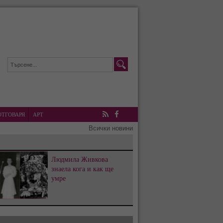
ОТГОВАРЯ
АРТ
RSS
Facebook
Всички новини
Людмила Живкова
знаела кога и как ще
умре