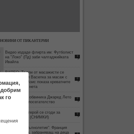
НОВИНИ ОТ ПИКАНТЕРИИ
1
Видео издаде флирта им: Футболист
на "Локо" (Пд) заби чалгаджийката
0
Ивайла
4
ВИДЕО: Тълпи от масажисти се
изреждат при Василка за масаж с
0
„хепи енд“ - Азис показа креватните
ормация,
си истории в нета
подобрим
7
к го
Четири жени обвиниха Джаред Лето
0
в сексуално посегателство
5
Волейболен герой се сгоди за
0
гимнастичка! (СНИМКИ)
осещения
4
„Дигитално пълнолетие“: Франция
приема закон, забраняващ на деца
0