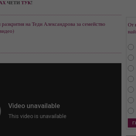
АХ
 ЧЕТИ 
ТУК
!
разкрития на Теди Александрова за семейство 
От 
видео)
най