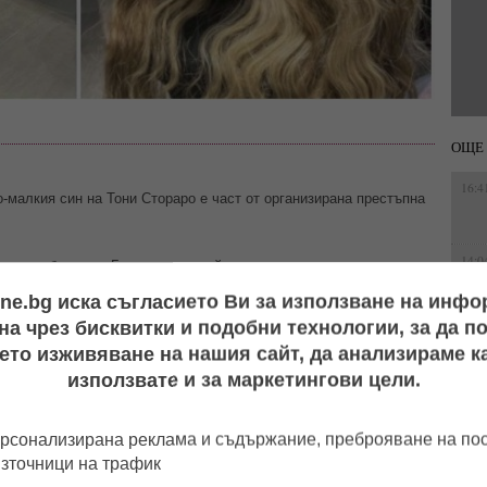
ОЩЕ 
16:4
малкия син на Тони Стораро е част от организирана престъпна
14:0
 около бардак в Германия, от който младия изпълнител взимал
ine.bg иска съгласието Ви за използване на инф
а чрез бисквитки и подобни технологии, за да 
то. Емрах често е канен на участия във въпросния клуб в
16:4
а процента, под формата на хонорари.
ето изживяване на нашия сайт, да анализираме ка
използвате и за маркетингови цели.
14:2
осната нова любовница на Емрах е работила в публичния дом
рсонализирана реклама и съдържание, преброяване на п
11:5
източници на трафик