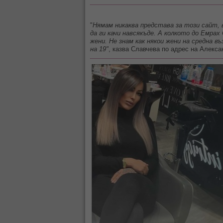
"
Нямам никаква представа за този сайт, в
да ги качи навсякъде. А колкото до Емра
жени. Не знам как някои жени на средна в
на 19"
, казва Славчева по адрес на Алекс