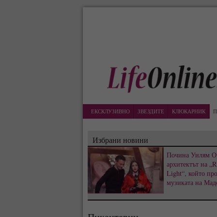
ЕКСКЛУЗИВНО
ЗВЕЗДИТЕ
КЛЮКАРНИК
П
Избрани новини
Почина Уилям О
архитектът на „R
Light“, който пр
музиката на Мад
Пикантерии