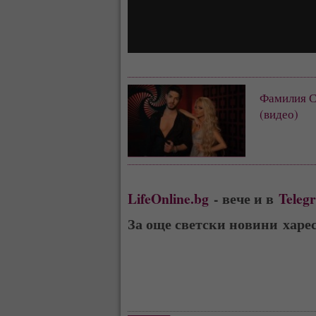
Фамилия Ст
(видео)
LifeOnline.bg
- вече и в
Teleg
За още светски новини харе