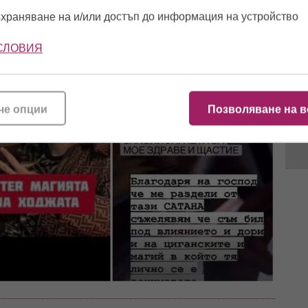
храняване на и/или достъп до информация на устройство
14:2
СЛОВИЯ
11:4
че опции
Позволяване на в
11:1