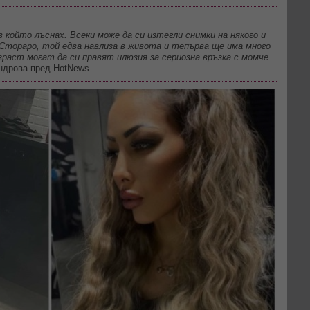
 който лъснах. Всеки може да си изтегли снимки на някого и
х Стораро, той едва навлиза в живота и тепърва ще има много
ъзраст могат да си правят илюзия за сериозна връзка с момче
андрова пред HotNews.