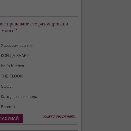
кое предаване сте разочаровани
-много?
Харесвам всички!
КОЙ ДА ЗНАЕ?
Hell's Kitchen
THE FLOOR
COOLt
Като две капки вода
Ергенът
Покажи резултати