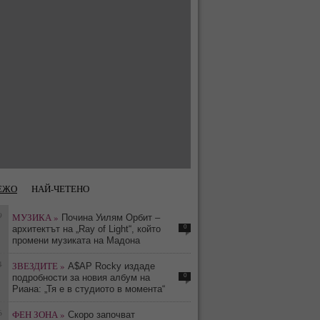
ЕЖО
НАЙ-ЧЕТЕНО
9
МУЗИКА »
Почина Уилям Орбит –
0
архитектът на „Ray of Light“, който
промени музиката на Мадона
4
ЗВЕЗДИТЕ »
A$AP Rocky издаде
0
подробности за новия албум на
Риана: „Тя е в студиото в момента“
6
ФЕН ЗОНА »
Скоро започват