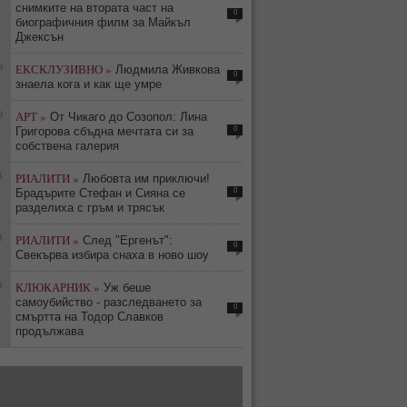
снимките на втората част на
0
биографичния филм за Майкъл
Джексън
0
ЕКСКЛУЗИВНО »
Людмила Живкова
0
знаела кога и как ще умре
0
АРТ »
От Чикаго до Созопол: Лина
0
Григорова сбъдна мечтата си за
собствена галерия
3
РИАЛИТИ »
Любовта им приключи!
0
Брадърите Стефан и Сияна се
разделиха с гръм и трясък
3
РИАЛИТИ »
След "Ергенът":
0
Свекърва избира снаха в ново шоу
8
КЛЮКАРНИК »
Уж беше
самоубийство - разследването за
0
смъртта на Тодор Славков
продължава