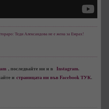
ораро: Теди Александова не е жена за Емрах! 
ram
, последвайте ни и в
Instagram
.
сайте и
страницата ни във Facebook ТУК
.