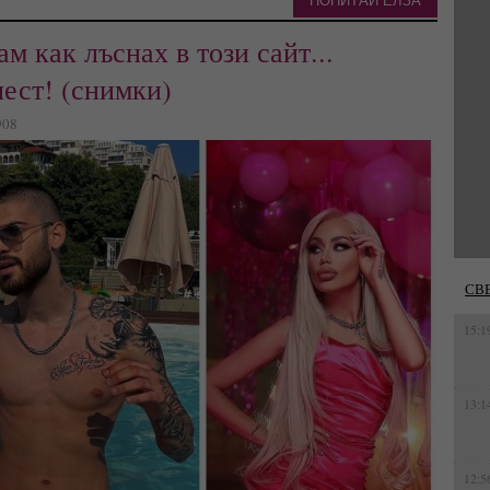
ПОПИТАЙ ЕЛЗА
м как лъснах в този сайт...
лест! (снимки)
908
СВ
15:1
13:1
12:5