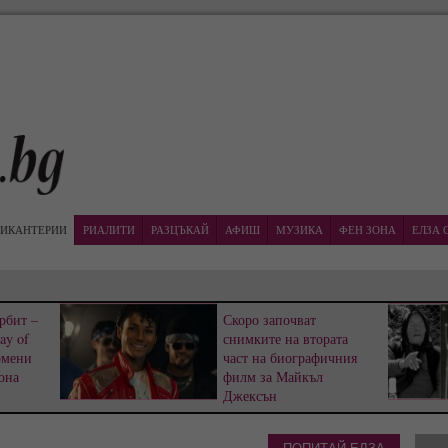
ИКАНТЕРИИ
РИАЛИТИ
РАЗЦЪКАЙ
АФИШ
МУЗИКА
ФЕН ЗОНА
ЕЛЗА 
рбит –
Скоро започват
ay of
снимките на втората
омени
част на биографичния
она
филм за Майкъл
Джексън