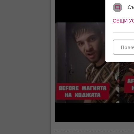
Съ
ОБЩИ У
Пове