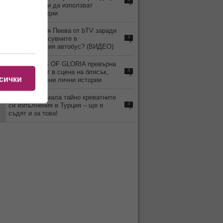
под 15 години да използват
социални медии
9
Уволнили Рая Пеева от bTV заради
скандала и псувните в
0
междуградския автобус? (ВИДЕО)
4
MISS TRANS OF GLORIA превърна
Слънчев бряг в сцена на блясък,
0
сички
емоции и силни лични истории
3
Веселка снимала тайно креватните
си изпълнения в Турция – ще я
0
съдят и за това!