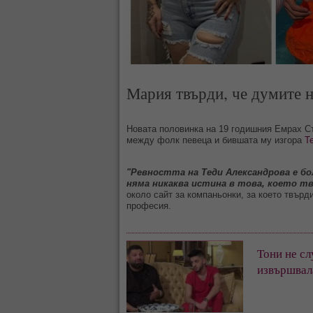
Мария твърди, че думите 
Новата половинка на 19 годишния Емрах С
между фолк певеца и бившата му изгора
Т
"Ревността на Теди Александрова е бо
няма никаква истина в това, което т
около сайт за компаньонки, за което твърд
професия.
Тони не сл
извършвала