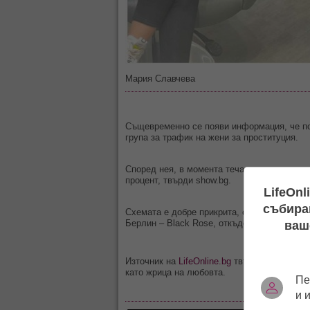
Мария Славчева
Същевременно се появи информация, че по-
група за трафик на жени за проституция.
Според нея, в момента течало разследване
процент, твърди show.bg.
LifeOnl
събиран
Схемата е добре прикрита, според издание
Берлин – Black Rose, откъдето си получав
ваш
Източник на
LifeOnline.bg
твърди, че и въпр
като жрица на любовта.
Пе
и 