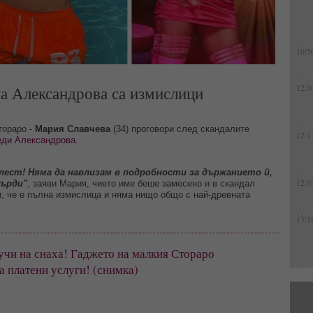
10:5
на Александрова са измислици
12:3
тораро -
Мария Славчева
(34) проговори след скандалите
12:1
еди Александрова
.
лест! Няма да навлизам в подробности за държанието й,
12:0
върди"
, заяви Мария, чието име беше замесено и в скандал
и, че е пълна измислица и няма нищо общо с най-древната
13:1
учи на снаха! Гаджето на малкия Стораро 
 платени услуги! (снимка)