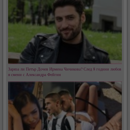
Заряза ли Петър Дочев Ирмена Чичикова? След 8 години любов
я смени с Александра Фейгин