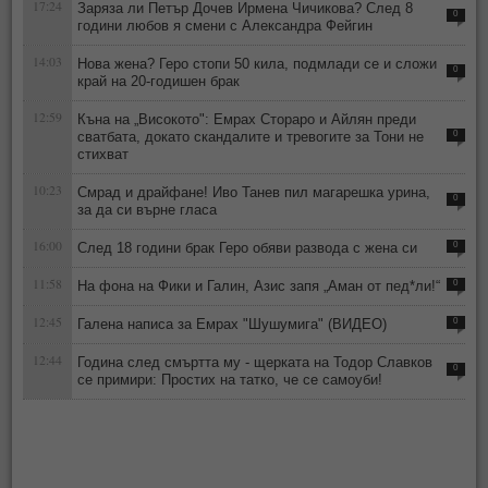
17:24
Заряза ли Петър Дочев Ирмена Чичикова? След 8
0
години любов я смени с Александра Фейгин
14:03
Нова жена? Геро стопи 50 кила, подмлади се и сложи
0
край на 20-годишен брак
12:59
Къна на „Високото": Емрах Стораро и Айлян преди
сватбата, докато скандалите и тревогите за Тони не
0
стихват
10:23
Смрад и драйфане! Иво Танев пил магарешка урина,
0
за да си върне гласа
16:00
След 18 години брак Геро обяви развода с жена си
0
11:58
На фона на Фики и Галин, Азис запя „Аман от пед*ли!“
0
12:45
Галена написа за Емрах "Шушумига" (ВИДЕО)
0
12:44
Година след смъртта му - щерката на Тодор Славков
0
се примири: Простих на татко, че се самоуби!