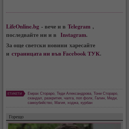
LifeOnline.bg
- вече и в
Telegram
,
последвайте ни и в
Instagram
.
За още светски новини харесайте
и
страницата ни във Facebook ТУК
.
Емрах Стораро
,
Теди Александрова
,
Тони Стораро
,
ЕТИКЕТИ
скандал
,
разкрития
,
чалга
,
поп фолк
,
Галин
,
Меди
,
самоубийство
,
Магия
,
ходжа
,
курбан
Горещо