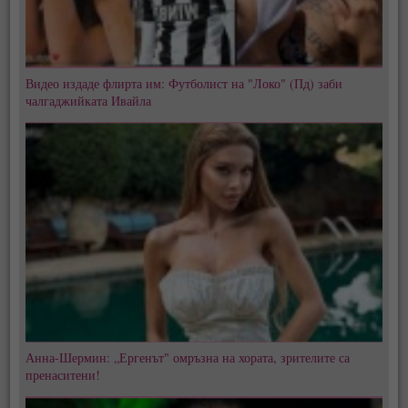
Видео издаде флирта им: Футболист на "Локо" (Пд) заби
чалгаджийката Ивайла
Анна-Шермин: „Ергенът" омръзна на хората, зрителите са
пренаситени!