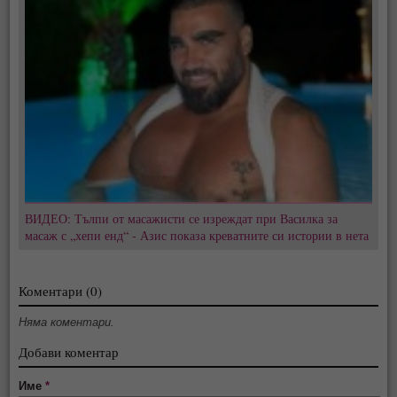
ВИДЕО: Тълпи от масажисти се изреждат при Василка за
масаж с „хепи енд“ - Азис показа креватните си истории в нета
Коментари (0)
Няма коментари.
Добави коментар
Име
*