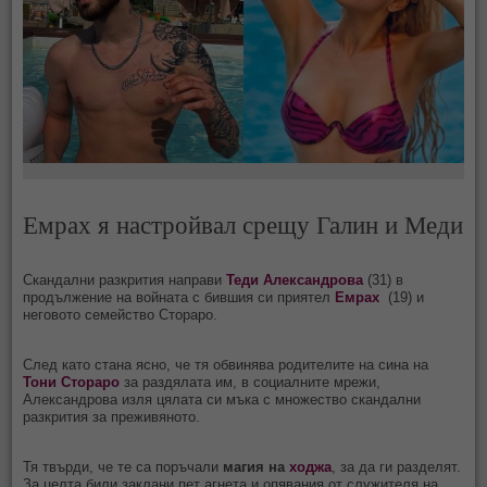
Емрах я настройвал срещу Галин и Меди
Скандални разкрития направи
Теди Александрова
(31) в
продължение на войната с бившия си приятел
Емрах
(19) и
неговото семейство Стораро.
След като стана ясно, че тя обвинява родителите на сина на
Тони Стораро
за раздялата им, в социалните мрежи,
Александрова изля цялата си мъка с множество скандални
разкрития за преживяното.
Тя твърди, че те са поръчали
магия на
ходжа
, за да ги разделят.
За целта били заклани пет агнета и опявания от служителя на