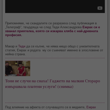
Припомняме, че скандалите се разразиха след публикация в
„Телеграф“, твърдяща че след Теди Александрова
Емрах си е
хванал приятелка, която си изкарва хляба с най-древната
професия.
Макар и
Теди
да се кълне, че няма нищо общо с унизителната
статия, Емрах и родата му се съмняват именно в злословене от
нейна страна.
Тони не случи на снаха! Гаджето на малкия Стораро 
извършвала платени услуги! (снимка)
Под влияние на афекта от случващото се в медиите,
Емрах