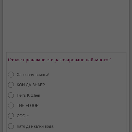
От кое предаване сте разочаровани най-много?
Харесвам всички!
КОЙ ДА ЗНАЕ?
Hell's Kitchen
THE FLOOR
COOLt
Като две капки вода