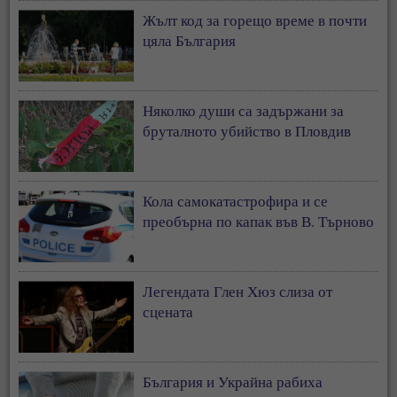
Жълт код за горещо време в почти
цяла България
Няколко души са задържани за
бруталното убийство в Пловдив
Кола самокатастрофира и се
преобърна по капак във В. Търново
Легендата Глен Хюз слиза от
сцената
България и Украйна рабиха