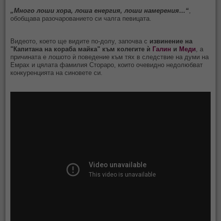
„Много лоши хора, лоша енергия, лоши намерения…“
,
обобщава разочарованието си чалга певицата.
Видеото, което ще видите по-долу, започва с
извинение на
"Капитана на кораба майка" към колегите ѝ
Галин
и
Меди
, а
причината е лошото ѝ поведение към тях в следствие на думи на
Емрах и цялата фамилия Стораро, които очевидно недолюбват
конкуренцията на синовете си.