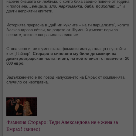
нарече бившата си любима, с която бяха заедно повече от година
и половина,
„вещица, зло, наркоманка, баба, психопат...“
и
други неприятни епитети.
Историята прерасна в „дай ми куклите – на ти парцалките“, когато
Александрова обяви, че родата от Шумен ѝ дължат пари за
песните, които е направила за сина им.
Стана ясно и, че шуменската фамилия има да плаща неустойки
към „Пайнер“.
Стораро и синовете му били длъжници на
димитровградския чалга гигант, на който висят с повече от 20
000 евро.
Задължението е по повод напускането на Емрах от компанията,
случило се неотдавна.
Фамилия Стораро: Теди Александова не е жена за 
Емрах! (видео)