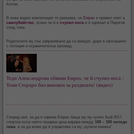
Аллах.
В нова видео компилация тя разказва, че
Емрах
е правил опит а
самоубийство
, освен че ѝ е
счупил носа
и я зарязал в Пирогов
след това.
Родителите му пък забранявали да се виждат, дори я заплашили
с полиция и ограничителна заповед.
Теди Александрова обвини Емрах, че й счупил носа - 
Тони Стораро бил виновен за раздялата! (видео)
Според нея, за да я зареже Емрах баща му му купил Audi RS7,
спортна кола чиято пазарна цена варира между
100 – 300 хиляди
лева
, а за да може да я управлява са му „купили книжка“.