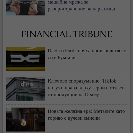
мащабна мрежа за
разпространение на наркотици
Dacia и Ford спряха производството
си в Румъния
Ключово споразумение: TikTok
получи права върху герои и откъси
от продукции на Disney
Новата желязна ера: Металите като
гориво с нулеви емисии