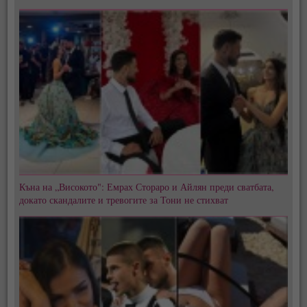
Къна на „Високото": Емрах Стораро и Айлян преди сватбата,
докато скандалите и тревогите за Тони не стихват