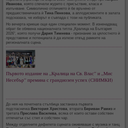
Иванова
, която спечели журито с присъствие, класа и
излъчване. Символично отличието ѝ бе връчено от
предшественичката ѝ
Тина Пенкова
, а аплодисментите в залата
подсказаха, че изборът е съвпада с този на публиката.
Но вечерта криеше още един специален момент. В изненадващ
обрат бе обявена националната титла „Кралица на България
2026“, която получи
Дария Тимнева
- признание за цялостното ѝ
представяне и потенциала ѝ да излезе отвъд рамките на
регионалната сцена.
Първото издание на „Кралица на Св. Влас“ и „Мис
Несебър“ премина с грандиозен успех (СНИМКИ)
До нея на почетната стълбица застанаха първата
подгласничка
Виктория Христова
, втората
Бериван Рамиз
и
третата
Преслава Василева
, всяка от които остави собствен
отпечатък със стил и собствен чар.
Между отделните дефилета сцената оживяваше с музика и танц.