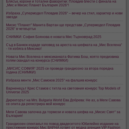
Блясък, корони и тотални фаворитки: Пловдив блести с финала на
„Мис и Мисис Планет България 2026“!
Избраха „Супермодел Пловдив 2026“ – вечер на стил, характер и нови
звезди
Мисис “Планет” Манита Вартан ще представи „Супермодел Пловдив
2026“ в четвъртък
СНИМКИ: София Боянова е новата Мис Търновград 2025
Съд в Банкок издаде заповед за ареста на шефката на „Мис Вселена“
- тя избяга в Мексико!
Новата Мис Вселена е мексиканката Фатима Бош, която предизвика
голям скандал на конкурса (СНИМКИ)
„МИСИС СОФИЯ“ 2025 се проведе грандиозно за втора поредна
година (СНИМКИ)
Избраха менте „Мис Самоков 2025“ на фалшив конкурс
Варненецът Крис Стамов с титла на световния конкурс Top Models of
Universe 2025
Директорът на Mrs. Bulgaria World Ева Добрева: Не аз, а Меги Савова
се опита да регистрира мой конкурс
Меги Савова започна да тормози и новата шефка на „Мисис Свят“ за
България!
Грандиозен спектакъл по повод двадесетото Юбилейно издание на
престижния конкурс Мис ВАРНА готвят от модна агенция VIP Fashion