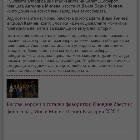
Публиката аплодираше изпълненията на
Балет „Есферо“
,
певицата
Ангелина Милева
и госта от Дания
Борис Тервел
,
които добавиха артистичен заряд към атмосферата.
Зад обективите неуморно работеха фотографите
Димо Ганчев
и
Кирил Калчев
, които уловиха най-емоционалните моменти и
превърнаха вечерта в запомняща се визуална история.
Когато официалната част приключи, вечерта плавно премина в
празнично афтърпарти - разговори, снимки, смях и обещания за
нови срещи. Ако нещо остана като усещане след финалните
акорди, то беше ясно: този конкурс не просто избира
победителки, а създава сцена, на която младите дами могат да
покажат увереност, красота и амбиция. А публиката вече очаква
следващото издание със същото любопитство, с което тази
вечер следеше всяка стъпка към короната.
Блясък, корони и тотални фаворитки: Пловдив блести с
финала на „Мис и Мисис Планет България 2026“!