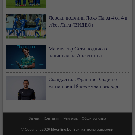
Левски подчини Локо Пд за 4 от 4 в
efbet Лига (ВИДЕО)
Манчестър Сити подписа с
национал на Аржентина
Скандал във Франция: Съдия от
елита пред 18-месечна присъда
За нас
Контакти
Реклама
Общи условия
© Copyright 2026
lifeonline.bg
. Всички права запазени.