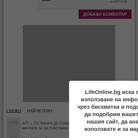
LifeOnline.bg иска
използване на инфо
чрез бисквитки и под
СВЕЖО
НАЙ-ЧЕТЕНО
да подобрим вашет
нашия сайт, да ан
12:30
АРТ »
От Чикаго до Созопол: Лина Григорова сбъдна
0
мечтата си за собствена галерия
използвате и за ма