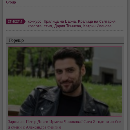
Group
конкурс
,
Кралица на Варна
,
Кралица на българия
,
ЕТИКЕТИ
красота
,
стил
,
Дария Тимнева
,
Катрин Иванова
Горещо
Заряза ли Петър Дочев Ирмена Чичикова? След 8 години любов
я смени с Александра Фейгин