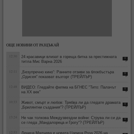
ОЩЕ НОВИНИ ОТ РАЗЦЪКАЙ
12:30
24 красавици влизат в гореща битка за престижната
0
титла Мис Варна 2026
12:11
„Безупречно кино“: Ранните отзиви за блокбъстъра
0
„Одисея“ показват възторг (ТРЕЙЛЪР)
12:48
ВИДЕО: Гледайте филма на БГНЕС "Тито: Палачът
0
на ХХ век"
10:33
Живот, смърт и любов: Трябва ли да гледате драмата
0
„Брилянтни създания“? (ТРЕЙЛЪР)
13:24
Не чак толкова Междузвездни войни: Струва ли си да
0
се гледа „Мандалореца и Грогу“? (ТРЕЙЛЪР)
12:53
Деница Малчева е новата Царица Роза 2026 на