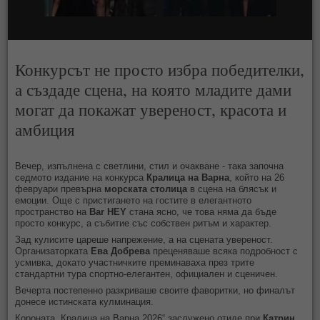
Конкурсът не просто избра победителки,
а създаде сцена, на която младите дами
могат да покажат увереност, красота и
амбиция
Вечер, изпълнена с светлини, стил и очакване - така започна
седмото издание на конкурса
Кралица на Варна
, който на 26
февруари превърна
морската столица
в сцена на блясък и
емоции. Още с пристигането на гостите в елегантното
пространство на
Bar HEY
стана ясно, че това няма да бъде
просто конкурс, а събитие със собствен ритъм и характер.
Зад кулисите цареше напрежение, а на сцената увереност.
Организаторката
Ева Добрева
преценяваше всяка подробност с
усмивка, докато участничките преминаваха през трите
стандартни тура спортно-елегантен, официален и сценичен.
Вечерта постепенно разкриваше своите фаворитки, но финалът
донесе истинската кулминация.
Короната „Кралица на Варна 2026“ заслужено отиде при
Катрин