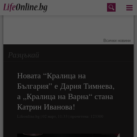
Меню
Всички новини
Разцъкай
Новата “Кралица на
България” е Дария Тимнева,
а „Кралица на Варна“ стана
Катрин Иванова!
Lifeonline.bg | 02 март, 11:33 | прочетена: 123300