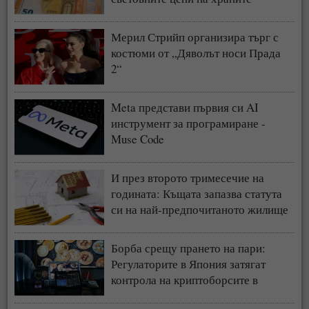
Мерил Стрийп организира търг с
костюми от „Дяволът носи Прада
2“
Meta представи първия си AI
инструмент за програмиране -
Muse Code
И през второто тримесечие на
годината: Къщата запазва статута
си на най-предпочитаното жилище
у нас
Борба срещу прането на пари:
Регулаторите в Япония затягат
контрола на криптоборсите в
страната