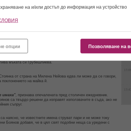
на е Мария.
16:0
храняване на и/или достъп до информация на устройство
олзвали от името и таланта на известната й майка, но чак с
СЛОВИЯ
15:0
а, като отбелязва, че и преди са правени публикации, но всички
12:5
че опции
Позволяване на в
на мама. Освен това в същият момент, когато пуснахме на
р вечер, столетие мое"
, излезе и произведението на Милена
злива мъката си Грубешлиева.
13:0
Стоянка от страна на Милена Нейова едва ли може да се говори,
а поклонението на майка й.
13:4
е имаха"
, признава опечалената пред столичен ежедневник.
янов са твърдо решени да изправят използвачите в съда, ако не
йния съпруг.
 са наясно, че известните имена струват пари и не може току
гени Боянов добавя, че в цял свят подобни неща са уредени с