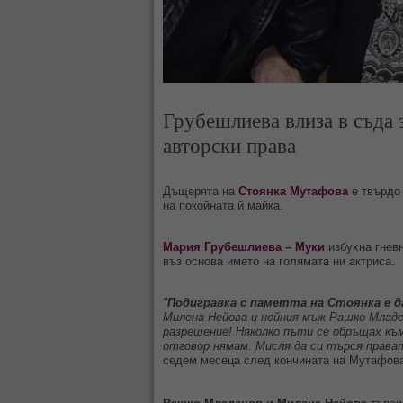
Грубешлиева влиза в съда 
авторски права
Дъщерята на
Стоянка Мутафова
е твърдо 
на покойната й майка.
Мария Грубешлиева – Муки
избухна гневн
въз основа името на голямата ни актриса.
"
Подигравка с паметта на Стоянка е д
Милена Нейова и нейния мъж Рашко Младен
разрешение! Няколко пъти се обръщах къ
отговор нямам. Мисля да си търся прават
седем месеца след кончината на Мутафов