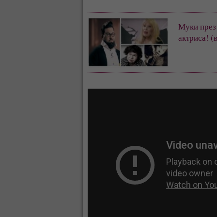
Муки през 
актриса! (