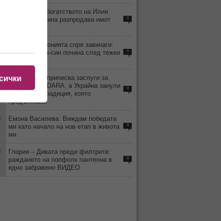
6
Стопи ли се богатството на Илия
Павлов? Дарина разпродава имот
0
след имот!
1
Перото на иронията спря завинаги:
Любен Дилов-син почина след тежки
0
усложнения
8
Киркоров си приписва заслуги за
сички
победата на DARA, а Украйна занули
0
България - традиция, която
продължава!
0
Емона Василева: Виждам победата
ми като начало на нов етап в живота
0
ми
2
Глория – Дивата преди филтрите:
раждането на попфолк пантеона в
0
едно забравено ВИДЕО