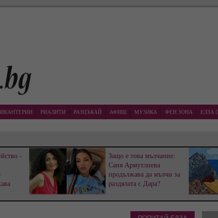
ИКАНТЕРИИ
РИАЛИТИ
РАЗЦЪКАЙ
АФИШ
МУЗИКА
ФЕН ЗОНА
ЕЛЗА 
йство -
Защо е това мълчание:
Саня Армутлиева
р
продължава да мълчи за
жава
раздялата с Дара?