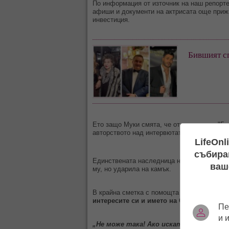
По информация от източник на наш репорте
афиши и документи на актрисата още прижи
инвестиция.
Бившият с
Ето защо Муки смята, че от сдружение "Гла
авторството над интервютата с майка й тр
LifeOnl
събиран
Единствената наследница на обичаната арт
ваш
му, но ударила на камък.
В крайна сметка с помощта на юристи тя и
интересите си и името на Стоянка в съд
Пе
и 
„Не може така! Ако искат да си пишат