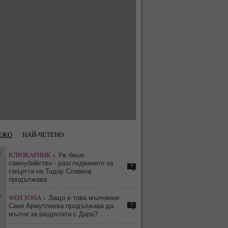
ЕЖО
НАЙ-ЧЕТЕНО
8
КЛЮКАРНИК »
Уж беше
самоубийство - разследването за
0
смъртта на Тодор Славков
продължава
9
ФЕН ЗОНА »
Защо е това мълчание:
0
Саня Армутлиева продължава да
мълчи за раздялата с Дара?