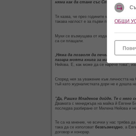
няма как да стане със Стоянка"
, ядоса
Съ
Тя казва, че през годините мнозина се възп
ОБЩИ У
такава наглост е за първи път.
Муки се възмущава от издателите на книгат
са си плащали.
Пове
„
Няма да позволя да печелят на гъба 
пазара моята книга за майка ми "Добъ
Нейова. Е, как може да се нарече това", и
Според нея за уважение към личността на 
тъй като журналистката дори не е дошла н
"Да, Рашко Младенов дойде. Те с него с
Двамата с мениджъра на майка й Евгени Бо
последва разбиране от Милена Нейова и не
Те са на мнение, че всички у нас трябва да
така да се използват
безвъзмездно
, а Ев
договор и хонорар.