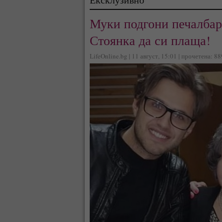
Муки подгони печалбар
Стоянка да си плаща!
LifeOnline.bg | 11 август, 15:01 | прочетена: 8