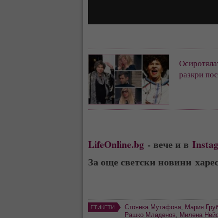
Осиротялат
разкри пос
LifeOnline.bg
- вече и в
Insta
За още светски новини харе
Стоянка Мутафова
,
Мария Гру
ЕТИКЕТИ
Рашко Младенов
,
Милена Ней