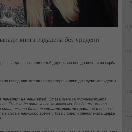
10:5
17:2
заради книга издадена без уредени
16:4
решена да не позволи никой друг освен нея да печели на гърба
15:5
о по повод опитите на неоторизирани лица да трупат дивиденти
12:3
а печелят на неин гръб.
Става дума за журналистката
ов. Тя иска да пише книга за майка ми, без да има моето
м писателката да си плати
авторските права
, но и до сега
а в съда в най-скоро време"
. Това сподели опечалената щерка
11:0
а.