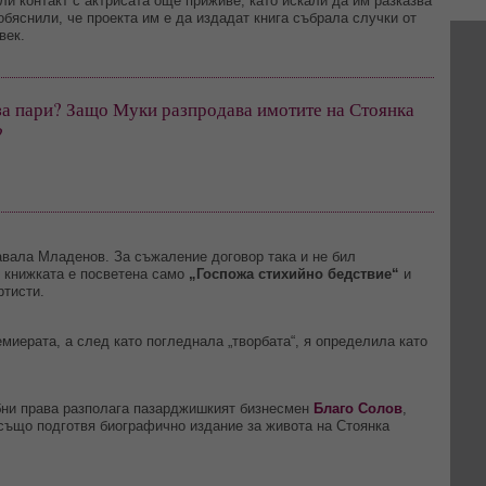
и контакт с актрисата още приживе, като искали да им разказва
 обяснили, че проекта им е да издадат книга събрала случки от
век.
за пари? Защо Муки разпродава имотите на Стоянка 
?
авала Младенов. За съжаление договор така и не бил
е книжката е посветена само
„Госпожа стихийно бедствие“
и
ртисти.
иерата, а след като погледнала „творбата“, я определила като
ни права разполага пазарджишкият бизнесмен
Благо Солов
,
 също подготвя биографично издание за живота на Стоянка