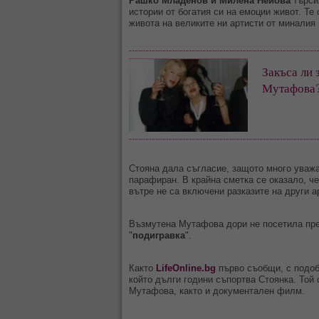
Рашко Младенов и Милена Нейова
търсил
истории от богатия си на емоции живот. Те
живота на великите ни артисти от миналия 
Закъса ли 
Мутафова
Стояна дала съгласие, защото много уваж
парафиран. В крайна сметка се оказало, ч
вътре не са включени разказите на други а
Възмутена Мутафова дори не посетила прем
"
подигравка
".
Както
LifeOnline.bg
първо съобщи, с подоб
който дълги години съпортва Стоянка. Той
Мутафова, както и документален филм.