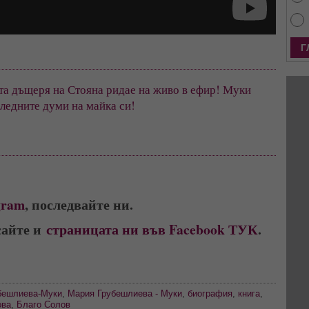
а дъщеря на Стояна ридае на живо в ефир! Муки 
ледните думи на майка си!      
gram
, последвайте ни.
сайте и
страницата ни във Facebook ТУК
.
бешлиева-Муки
,
Мария Грубешлиева - Муки
,
биография
,
книга
,
ова
,
Благо Солов