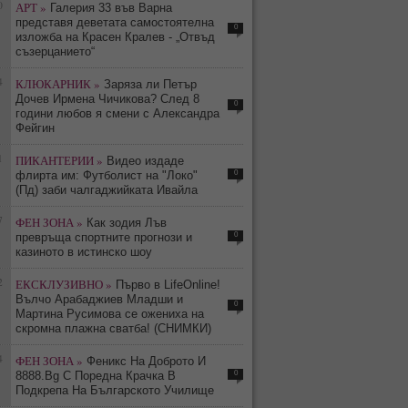
0
АРТ »
Галерия 33 във Варна
представя деветата самостоятелна
0
изложба на Красен Кралев - „Отвъд
съзерцанието“
4
КЛЮКАРНИК »
Заряза ли Петър
Дочев Ирмена Чичикова? След 8
0
години любов я смени с Александра
Фейгин
1
ПИКАНТЕРИИ »
Видео издаде
0
флирта им: Футболист на "Локо"
(Пд) заби чалгаджийката Ивайла
7
ФЕН ЗОНА »
Как зодия Лъв
0
превръща спортните прогнози и
казиното в истинско шоу
2
ЕКСКЛУЗИВНО »
Първо в LifeOnline!
Вълчо Арабаджиев Младши и
0
Мартина Русимова сe oжениха на
скромна плажна сватба! (СНИМКИ)
4
ФЕН ЗОНА »
Феникс На Доброто И
0
8888.Bg С Поредна Крачка В
Подкрепа На Българското Училище