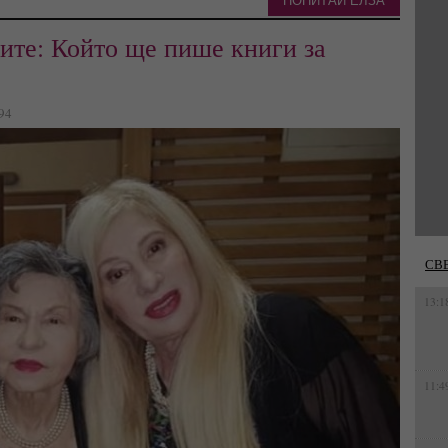
ПОПИТАЙ ЕЛЗА
ите: Който ще пише книги за
894
СВ
13:1
11:4