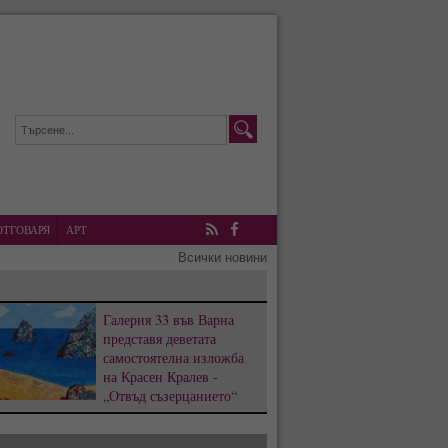
ОТГОВАРЯ
АРТ
RSS
Facebook
Всички новини
Галерия 33 във Варна
представя деветата
самостоятелна изложба
на Красен Кралев -
„Отвъд съзерцанието“