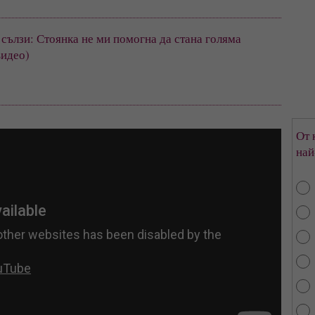
сълзи: Стоянка не ми помогна да стана голяма 
видео)
От 
най