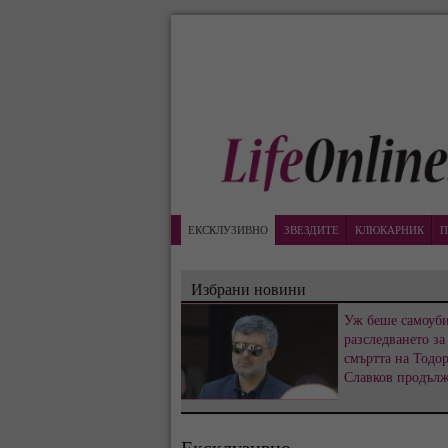
ЕКСКЛУЗИВНО
ЗВЕЗДИТЕ
КЛЮКАРНИК
П
Избрани новини
Уж беше самоуби
разследването за
смъртта на Тодо
Славков продъл
Ексклузивно