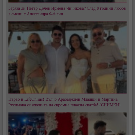
Заряза ли Петър Дочев Ирмена Чичикова? След 8 години любов
я смени с Александра Фейгин
Първо в LifeOnline! Вълчо Арабаджиев Младши и Мартина
Русимова сe oжениха на скромна плажна сватба! (СНИМКИ)