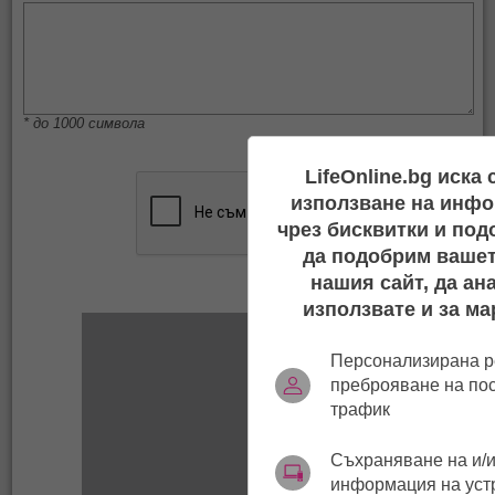
* до 1000 символа
LifeOnline.bg иска
използване на инфо
чрез бисквитки и под
да подобрим вашет
нашия сайт, да ан
използвате и за ма
Персонализирана р
преброяване на по
трафик
Съхраняване на и/и
информация на уст