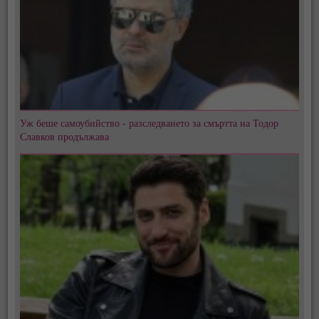
Уж беше самоубийство - разследването за смъртта на Тодор
Славков продължава