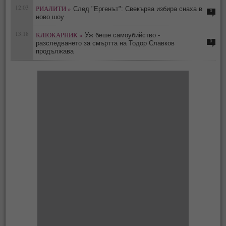
12:03
РИАЛИТИ »
След "Ергенът": Свекърва избира снаха в
0
ново шоу
13:18
КЛЮКАРНИК »
Уж беше самоубийство -
0
разследването за смъртта на Тодор Славков
продължава