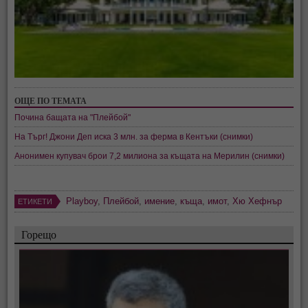
ОЩЕ ПО ТЕМАТА
Почина бащата на "Плейбой"
На Търг! Джони Деп иска 3 млн. за ферма в Кентъки (снимки)
Анонимен купувач брои 7,2 милиона за къщата на Мерилин (снимки)
Playboy
,
Плейбой
,
имение
,
къща
,
имот
,
Хю Хефнър
ЕТИКЕТИ
Горещо