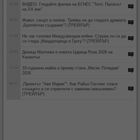
12:48
ВИДЕО: Гледайте филма на БГНЕС "Тито: Палачът
0
на ХХ век"
10:33
Живот, смърт и любов: Трябва ли да гледате драмата
0
„Брилянтни създания“? (ТРЕЙЛЪР)
13:24
Не чак толкова Междузвездни войни: Струва ли си да
0
се гледа „Мандалореца и Грогу“? (ТРЕЙЛЪР)
12:53
Деница Малчева е новата Царица Роза 2026 на
0
Казанлък
11:14
33-годишна майка и брокер стана „Мисис Пловдив“
0
2026
09:31
„Проектът "Аве Мария"“: Как Райън Гослинг спаси
слънцето и се сприятели с каменен извънземен?
0
(ТРЕЙЛЪР)