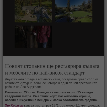
Новият стопанин ще реставрира къщата
и мебелите по най-висок стандарт
Двуетажната сграда в готически стил, построена през 1927 г. от
архитекта Артур Р. Кели, се намира в един от най-престижните
райони на Лос Анджелис.
Разполага с 22 стаи. Площта на имота е около 25 хиляди
квадратни метра. Има тенис корт, баскетболно игрище,
басейн с изкуствена пещера и малка зоологическа градина.
Хю Хефнър
купува имота през 1971 г. за около 1,1 млн. долара,