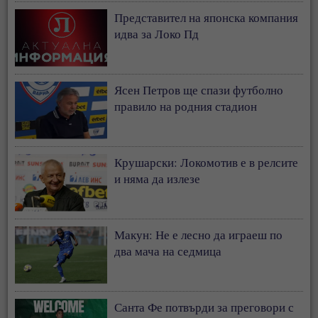
Представител на японска компания
идва за Локо Пд
Ясен Петров ще спази футболно
правило на родния стадион
Крушарски: Локомотив е в релсите
и няма да излезе
Макун: Не е лесно да играеш по
два мача на седмица
Санта Фе потвърди за преговори с