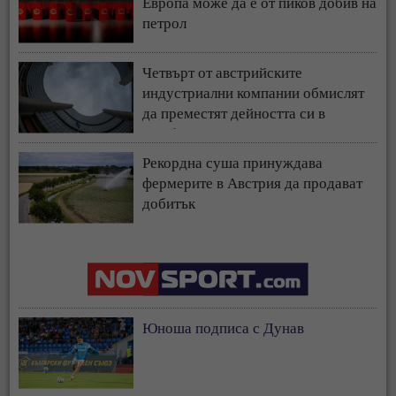
Европа може да е от пиков добив на
петрол
Четвърт от австрийските
индустриални компании обмислят
да преместят дейността си в
чужбина
Рекордна суша принуждава
фермерите в Австрия да продават
добитък
Юноша подписа с Дунав