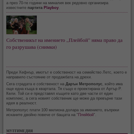
а през 70-те години на миналия век редовно организира
известните
партита
Playboy
.
Собственикът на имението „Плейбой“ няма право да
го разрушава (снимки)
Преди Хефнър, имотът е собственост на семейство Летс, което е
направило състояние от продажбата на дрехи.
Сега сградата е собственост на
Дарън Метрополус
, който има
още една къща в квартала. Тя също е проектирана от Артър Р.
Кели. Той си е представял къщите като две части от един
комплекс, а сега новият собственик ще може да превърне тази
идея в реалност.
Метрополус плати 100 милиона долара за имението, въпреки
исканите двойно повече от бащата на "
Плейбой
".
МУЛТИМЕДИЯ