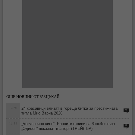
ОЩЕ НОВИНИ ОТ РАЗЦЪКАЙ
12:30
24 красавици влизат в гореща битка за престижната
0
титла Мис Варна 2026
12:11
„Безупречно кино“: Ранните отзиви за блокбъстъра
0
„Одисея“ показват възторг (ТРЕЙЛЪР)