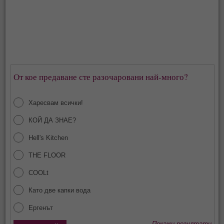
От кое предаване сте разочаровани най-много?
Харесвам всички!
КОЙ ДА ЗНАЕ?
Hell's Kitchen
THE FLOOR
COOLt
Като две капки вода
Ергенът
Покажи резултати