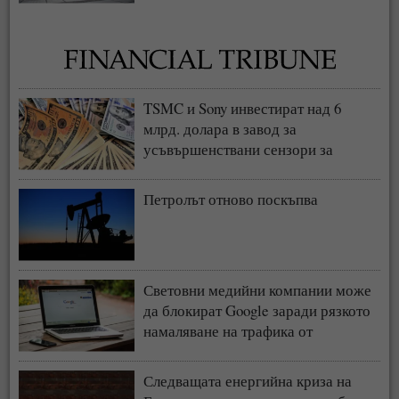
TSMC и Sony инвестират над 6
млрд. долара в завод за
усъвършенствани сензори за
чипове
Петролът отново поскъпва
Световни медийни компании може
да блокират Google заради рязкото
намаляване на трафика от
търсачката и навлизането на ИИ
Следващата енергийна криза на