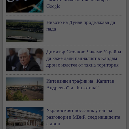
Google
Нивото на Дунав продължава да
пада
Димитър Стоянов: Чакаме Украйна
да каже дали падналият в Кардам
дрон е излетял от тяхна територия
Интензивен трафик на „Капитан
Андреево“ и „Калотина“
Украинският посланик у нас на
разговори в МВнР, след инцидента
с дрон