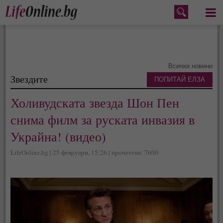
Меню
Всички новини
Звездите
ПОПИТАЙ ЕЛЗА
Холивудската звезда Шон Пен
снима филм за руската инвазия в
Украйна! (видео)
LifeOnline.bg | 25 февруари, 15:26 | прочетена: 7600