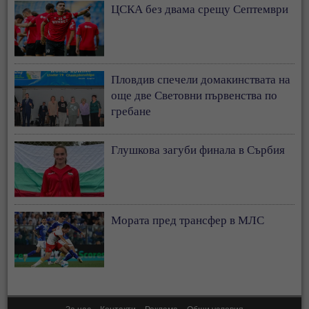
ЦСКА без двама срещу Септември
Пловдив спечели домакинствата на
още две Световни първенства по
гребане
Глушкова загуби финала в Сърбия
Мората пред трансфер в МЛС