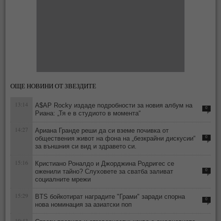
ОЩЕ НОВИНИ ОТ ЗВЕЗДИТЕ
13:14
A$AP Rocky издаде подробности за новия албум на
0
Риана: „Тя е в студиото в момента“
14:27
Ариана Гранде реши да си вземе почивка от
обществения живот на фона на „безкрайни дискусии“
0
за външния си вид и здравето си.
15:16
Кристиано Роналдо и Джорджина Родригес се
оженили тайно? Слуховете за сватба заливат
0
социалните мрежи
15:29
BTS бойкотират наградите "Грами" заради спорна
0
нова номинация за азиатски поп
10:43