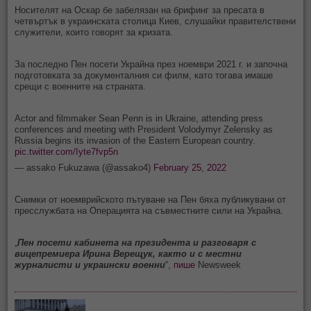
Носителят на Оскар бе забелязан на брифинг за пресата в
четвъртък в украинската столица Киев, слушайки правителствени
служители, които говорят за кризата.
За последно Пен посети Украйна през ноември 2021 г. и започна
подготовката за документалния си филм, като тогава имаше
срещи с военните на страната.
Actor and filmmaker Sean Penn is in Ukraine, attending press
conferences and meeting with President Volodymyr Zelensky as
Russia begins its invasion of the Eastern European country.
pic.twitter.com/Iyte7fvp5n
— assako Fukuzawa (@assako4)
February 25, 2022
Снимки от ноемврийското пътуване на Пен бяха публикувани от
пресслужбата на Операцията на съвместните сили на Украйна.
„
Пен посети кабинета на президента и разговаря с
вицепремиера Ирина Верещук, както и с местни
журналисти и украински военни
“,
пише
Newsweek