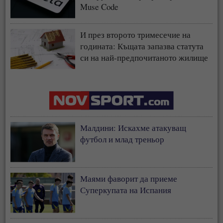
Muse Code
И през второто тримесечие на
годината: Къщата запазва статута
си на най-предпочитаното жилище
у нас
Малдини: Искахме атакуващ
футбол и млад треньор
Маями фаворит да приеме
Суперкупата на Испания