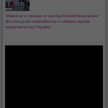
"Никой не се нуждае от тази братоубийствена война!" 
Десетки руски знаменитости се обявиха против 
нападението над Украйна 