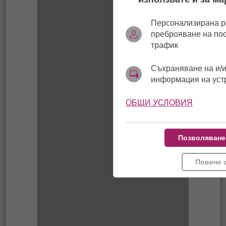
Персонализирана р
преброяване на по
трафик
Съхраняване на и/и
информация на уст
ОБЩИ УСЛОВИЯ
Позволяване
Повече 