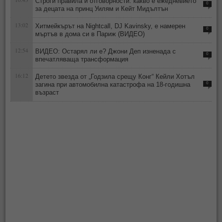
Строги правила и отговорности: какво е ежедневието
0
за децата на принц Уилям и Кейт Мидълтън
13:02
Хитмейкърът на Nightcall, DJ Kavinsky, е намерен
0
мъртъв в дома си в Париж (ВИДЕО)
12:54
ВИДЕО: Остарял ли е? Джони Деп изненада с
0
впечатляваща трансформация
16:12
Детето звезда от „Годзила срещу Конг“ Кейли Хотъл
загина при автомобилна катастрофа на 18-годишна
0
възраст