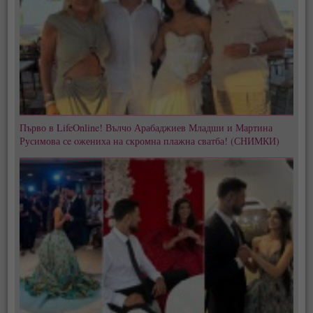
Първо в LifeOnline! Вълчо Арабаджиев Младши и Мартина
Русимова сe oжениха на скромна плажна сватба! (СНИМКИ)