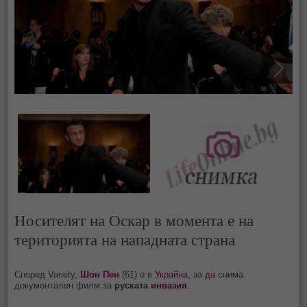
Носителят на Оскар в момента е на
територията на нападната страна
Според Variety,
Шон Пен
(61) е в
Украйна
, за
да
снима
документален филм за
руската
инвазия
.