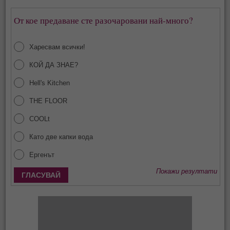
От кое предаване сте разочаровани най-много?
Харесвам всички!
КОЙ ДА ЗНАЕ?
Hell's Kitchen
THE FLOOR
COOLt
Като две капки вода
Ергенът
Покажи резултати