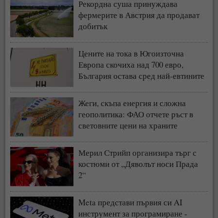
Рекордна суша принуждава
фермерите в Австрия да продават
добитък
Цените на тока в Югоизточна
Европа скочиха над 700 евро,
България остава сред най-евтините
пазари
Жеги, скъпа енергия и сложна
геополитика: ФАО отчете ръст в
световните цени на храните
Мерил Стрийп организира търг с
костюми от „Дяволът носи Прада
2“
Meta представи първия си AI
инструмент за програмиране -