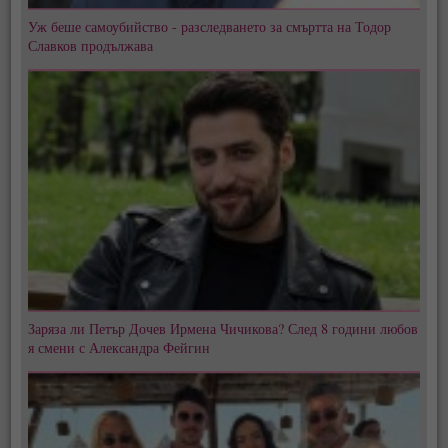
Уж беше самоубийство - разследването за смъртта на Тодор
Славков продължава
Заряза ли Петър Дочев Ирмена Чичикова? След 8 години любов
я смени с Александра Фейгин