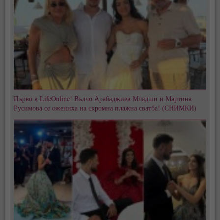
Първо в LifeOnline! Вълчо Арабаджиев Младши и Мартина
Русимова сe oжениха на скромна плажна сватба! (СНИМКИ)