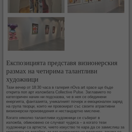
Експозицията представя визионерския
размах на четирима талантливи
художници
Тази вечер от 18:30 часа в галерия nOva art space ще бъде
открита поп арт изложбата Collective Pulse. Заглавието по
категоричен начин ни подсказва, че в нея се обединени
енергията, фантазията, уникалният почерк и емоционален заряд
на група творци, които ни провокират със своите атрактивни
визионерски произведения и нестандартно мислене.
Когато няколко талантливи художници се съберат в
изложба, обикновено се случват чудеса – а когато тези
художници са артисти, чието изкуство те кара да се замислиш за
красотата на детайла, за вдъхновението на платното, тогава се