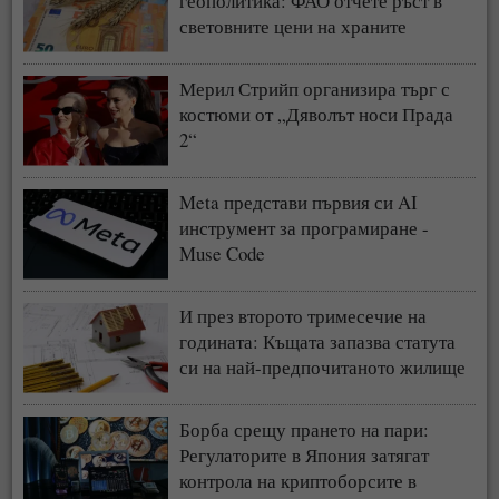
геополитика: ФАО отчете ръст в
световните цени на храните
Мерил Стрийп организира търг с
костюми от „Дяволът носи Прада
2“
Meta представи първия си AI
инструмент за програмиране -
Muse Code
И през второто тримесечие на
годината: Къщата запазва статута
си на най-предпочитаното жилище
у нас
Борба срещу прането на пари:
Регулаторите в Япония затягат
контрола на криптоборсите в