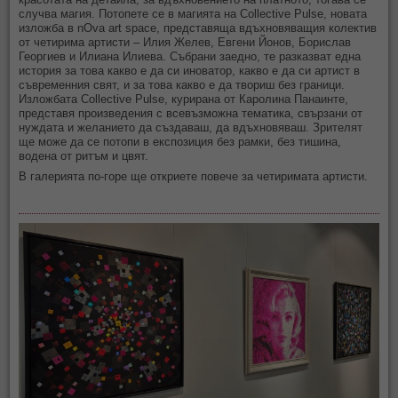
случва магия. Потопете се в магията на Collective Pulse, новата
изложба в nOva art space, представяща вдъхновяващия колектив
от четирима артисти – Илия Желев, Евгени Йонов, Борислав
Георгиев и Илиана Илиева. Събрани заедно, те разказват една
история за това какво е да си иноватор, какво е да си артист в
съвременния свят, и за това какво е да твориш без граници.
Изложбата Collective Pulse, курирана от Каролина Панаинте,
представя произведения с всевъзможна тематика, свързани от
нуждата и желанието да създаваш, да вдъхновяваш. Зрителят
ще може да се потопи в експозиция без рамки, без тишина,
водена от ритъм и цвят.
В галерията по-горе ще откриете повече за четиримата артисти.