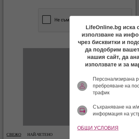
LifeOnline.bg иска
използване на инфо
чрез бисквитки и под
да подобрим вашет
нашия сайт, да ан
използвате и за ма
Персонализирана р
преброяване на по
трафик
Съхраняване на и/и
информация на уст
ОБЩИ УСЛОВИЯ
СВЕЖО
НАЙ-ЧЕТЕНО