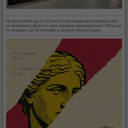
Не пропускайте да се потопите в нестандартния вълнуващ свят
на четиримата артисти с ярко изразена индивидуалност! Може да
го направите до 30 октомври в галерия nOva art space.