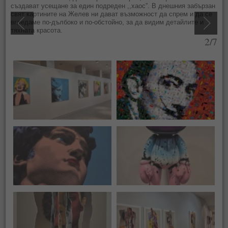
създават усещане за един подреден ,,хаос”. В днешния забързан
свят картините на Желев ни дават възможност да спрем и да се
вгледаме по-дълбоко и по-обстойно, за да видим детайлите и
тяхната красота.
2/7