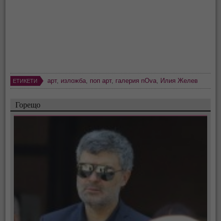
арт
,
изложба
,
поп арт
,
галерия nОva
,
Илия Желев
ЕТИКЕТИ
Горещо