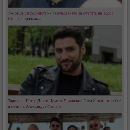
Уж беше самоубийство - разследването за смъртта на Тодор
Славков продължава
Заряза ли Петър Дочев Ирмена Чичикова? След 8 години любов
я смени с Александра Фейгин