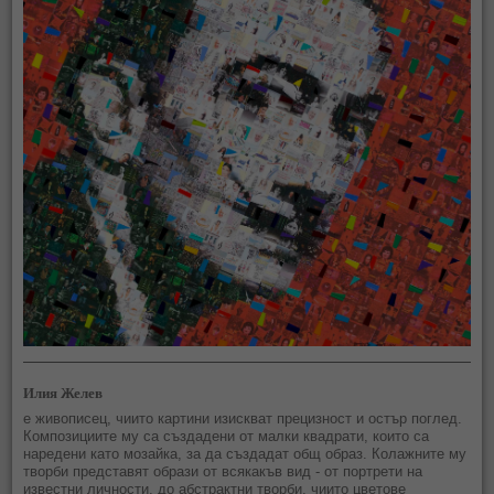
Илия Желев
е живописец, чиито картини изискват прецизност и остър поглед.
Композициите му са създадени от малки квадрати, които са
наредени като мозайка, за да създадат общ образ. Колажните му
творби представят образи от всякакъв вид - от портрети на
известни личности, до абстрактни творби, чиито цветове