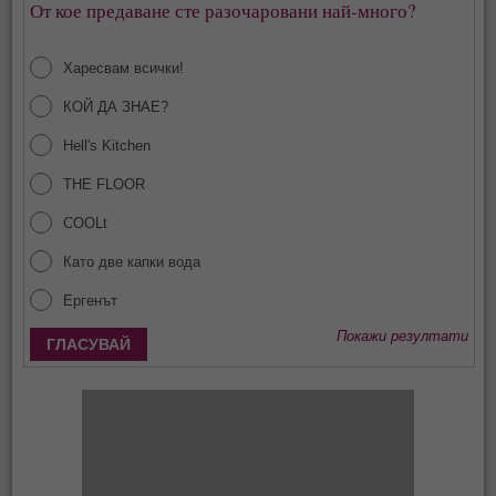
От кое предаване сте разочаровани най-много?
Харесвам всички!
КОЙ ДА ЗНАЕ?
Hell's Kitchen
THE FLOOR
COOLt
Като две капки вода
Ергенът
Покажи резултати