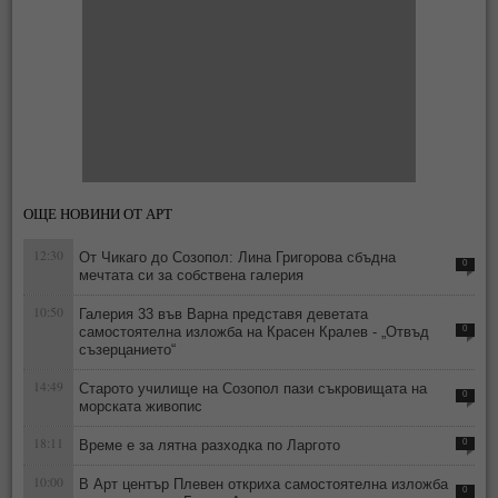
ОЩЕ НОВИНИ ОТ АРТ
12:30
От Чикаго до Созопол: Лина Григорова сбъдна
0
мечтата си за собствена галерия
10:50
Галерия 33 във Варна представя деветата
самостоятелна изложба на Красен Кралев - „Отвъд
0
съзерцанието“
14:49
Старото училище на Созопол пази съкровищата на
0
морската живопис
18:11
Време е за лятна разходка по Ларгото
0
10:00
В Арт център Плевен откриха самостоятелна изложба
0