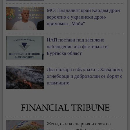
МО: Падналият край Кардам дрон
вероятно е украински дрон-
примамка „Майя“
НАП постави под засилено
наблюдение два фестивала в
Бургаска област
Два пожара избухнаха в Хасковско,
огнеборци и доброволци се борят с
пламъците
Жеги, скъпа енергия и сложна