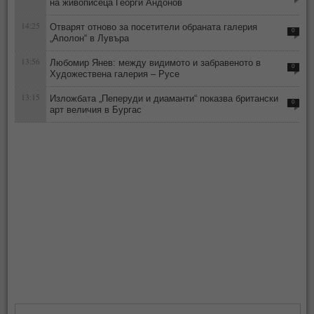
на живописеца Георги Андонов
14:25
Отварят отново за посетители обраната галерия
0
„Аполон“ в Лувъра
13:56
Любомир Янев: между видимото и забравеното в
0
Художествена галерия – Русе
13:15
Изложбата „Пеперуди и диаманти“ показва британски
0
арт величия в Бургас