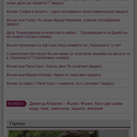
нещо друго да правите?“ (видео)
Фънки, Софка и Коцето – една неочаквана чалга комбинация! (видео)
Фънки към Галка: Не беше Фреди Меркюри, а Милко Калайджиев
(видео)
Деси Тенекеджиева и гигантското вибро… Провокациите на Джийсън
не спират! (сочна снимка)
Фънки проговори за афтъра след снимките на „Черешката“ у тях!
Съмнителен бял прах! Фънки какви са тези бели линийки на масата ти
в „Черешката“? (проблемна снимка)
Фънки към Папи Ханс: Евала, мен! Ти си велик! (видео)
Фънки към Мария Илиева: Умрях от скука мен! (видео)
Фънки се гаври с Папи Ханс – намекна, че е „пасивен“ (видео)
Димитър Ковачев – Фънки
,
Фънки
,
Като две капки
ЕТИКЕТИ
вода
,
език
,
замлъкна
,
зашиха
,
желание
Горещо