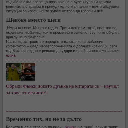
съдийски стол посреща празника не с бурен купон и гръмки
реплики, а с травма и принудително мълчание – почти абсурдна
ситуация за човек, който живее от това да говори и пее.
Шевове вместо шеги
„Имам шевове. Много е гадно. Трети ден съм така“, оплаква се
екранният любимец, който временно е заменил звучните обиди с
приглушено фъфлене.
Настоящата травма е поредното изпитание за забавния
коментатор – след неразположенията с долните крайници, сега
съдбата очевидно е решила да удари и в най-силното му оръжие:
езика
.
Обрали Фънки докато дрънка на китарата си – научил
за това от медиите!
Временно тих, но не за дълго
Колкото и да е странно да видиш
Фънки
„на mute“, всички знаят,