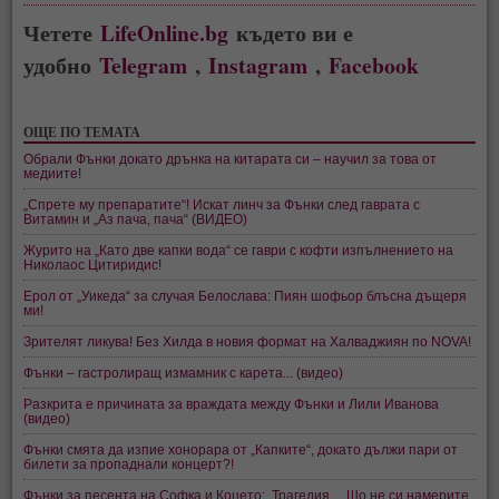
Четете
LifeOnline.bg
където ви е
удобно
Telegram
,
Instagram
,
Facebook
ОЩЕ ПО ТЕМАТА
Обрали Фънки докато дрънка на китарата си – научил за това от
медиите!
„Спрете му препаратите“! Искат линч за Фънки след гаврата с
Витамин и „Аз пача, пача“ (ВИДЕО)
Журито на „Като две капки вода“ се гаври с кофти изпълнението на
Николаос Цитиридис!
Ерол от „Уикеда“ за случая Белослава: Пиян шофьор блъсна дъщеря
ми!
Зрителят ликува! Без Хилда в новия формат на Халваджиян по NOVA!
Фънки – гастролиращ измамник с карета... (видео)
Разкрита е причината за враждата между Фънки и Лили Иванова
(видео)
Фънки смята да изпие хонорара от „Капките“, докато дължи пари от
билети за пропаднали концерт?!
Фънки за песента на Софка и Коцето: „Трагедия… Що не си намерите