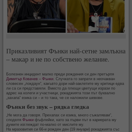
Приказливият Фънки най-сетне замлъкна
– макар и не по собствено желание.
Болезнен инцидент малко преди рождения си ден претърпя
Димитър Ковачев – Фънки
. Случката го запрати в неочакван
словесен „локдаун“, какъвто дори най-заклетите му критици едва
ли са си представяли. Вместо да плющи цветущи изрази по
адрес на колеги и участници, рокаджията този път буквално
„захапа“ езика си – и то така, че се наложили шевове.
Фънки без звук – рядка гледка
„Не мога да говоря. Прехапах си езика, много съжалявам“,
споделя
Фънки
фъфлейки, като за първи път в кариерата му
думите изглеждат по-малко от мислите му.
На мразовития си 66-и рожден ден (19 януари) рокаджията със