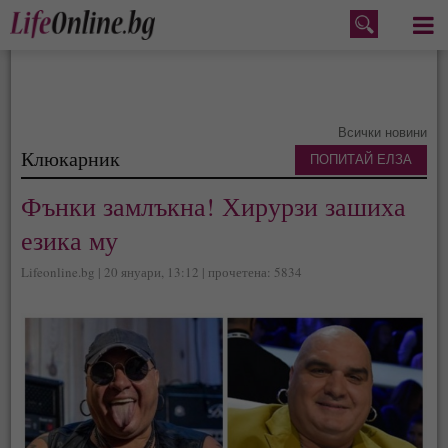
Меню
Всички новини
Клюкарник
ПОПИТАЙ ЕЛЗА
Фънки замлъкна! Хирурзи зашиха
езика му
Lifeonline.bg | 20 януари, 13:12 | прочетена: 5834