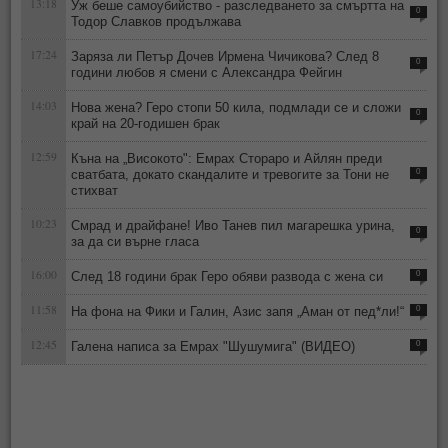
13:18
Уж беше самоубийство - разследването за смъртта на
0
Тодор Славков продължава
17:24
Заряза ли Петър Дочев Ирмена Чичикова? След 8
0
години любов я смени с Александра Фейгин
14:03
Нова жена? Геро стопи 50 кила, подмлади се и сложи
0
край на 20-годишен брак
12:59
Къна на „Високото": Емрах Стораро и Айлян преди
сватбата, докато скандалите и тревогите за Тони не
0
стихват
10:23
Смрад и драйфане! Иво Танев пил магарешка урина,
0
за да си върне гласа
16:00
След 18 години брак Геро обяви развода с жена си
0
11:58
На фона на Фики и Галин, Азис запя „Аман от пед*ли!“
0
12:45
Галена написа за Емрах "Шушумига" (ВИДЕО)
0