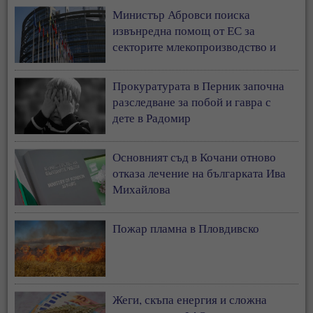
Министър Абровси поиска
извънредна помощ от ЕС за
секторите млекопроизводство и
свиневъдство
Прокуратурата в Перник започна
разследване за побой и гавра с
дете в Радомир
Основният съд в Кочани отново
отказа лечение на българката Ива
Михайлова
Пожар пламна в Пловдивско
Жеги, скъпа енергия и сложна