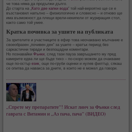
че това няма да продължи дълго.
До старта на „
Като две капки вода
“ той най-вероятно ще се е
възстановил напълно – физиологично и словесно – и отново ще
има възможност да плещи врели-некипели от журиращия стол,
както само той умее.
Кратка почивка за ушите на публиката
За зрителите и участниците в ефир това неочаквано мълчание е
своеобразен „почивен ден“ за ушите – кратък период без
саркастични тиради и безпощадни коментари.
Но познавайки
Фънки
, след тази пауза завръщането му пред
камерите едва ли ще бъде тихо – по-скоро можем да очакваме
още по-остър
език
, още по-груби оценки и нулев филтър, сякаш
се опитва да навакса за дните, в които не е можел да говори.
„Спрете му препаратите“! Искат линч за Фънки след
гаврата с Витамин и „Аз пача, пача“ (ВИДЕО)