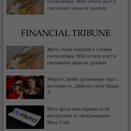
геополитика: ФАО отчете ръст в
световните цени на храните
Жеги, скъпа енергия и сложна
геополитика: ФАО отчете ръст в
световните цени на храните
Мерил Стрийп организира търг с
костюми от „Дяволът носи Прада
2“
Meta представи първия си AI
инструмент за програмиране -
Muse Code