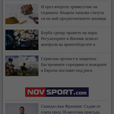
И през второто тримесечие на
годината: Къщата запазва статута
си на най-предпочитаното жилище
у нас
Борба срещу прането на пари:
Регулаторите в Япония затягат
контрола на криптоборсите в
страната
Сериозна пропаст в защитата:
Екстремните горещини и пожарите
в Европа поставят под риск
застрахователния модел
Скандал във Франция: Съдия от
елита пред 18-месечна присъда