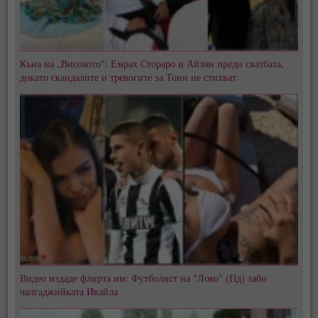
Къна на „Високото": Емрах Стораро и Айлян преди сватбата,
докато скандалите и тревогите за Тони не стихват
Видео издаде флирта им: Футболист на "Локо" (Пд) заби
чалгаджийката Ивайла