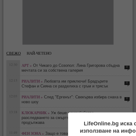
СВЕЖО
НАЙ-ЧЕТЕНО
12:30
АРТ »
От Чикаго до Созопол: Лина Григорова сбъдна
0
мечтата си за собствена галерия
12:13
РИАЛИТИ »
Любовта им приключи! Брадърите
0
Стефан и Сияна се разделиха с гръм и трясък
12:03
РИАЛИТИ »
След "Ергенът": Свекърва избира снаха в
0
ново шоу
13:18
КЛЮКАРНИК »
Уж беше самоубийство -
0
разследването за смъртта на Тодор Славков
продължава
LifeOnline.bg иска
използване на инфо
11:49
ФЕН ЗОНА »
Защо е това мълчание: Саня Армутлиева
0