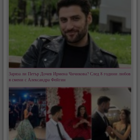
Заряза ли Петър Дочев Ирмена Чичикова? След 8 години любов
я смени с Александра Фейгин