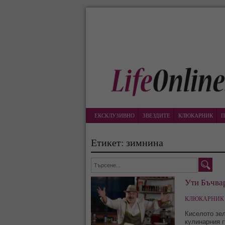
ЕКСКЛУЗИВНО
ЗВЕЗДИТЕ
КЛЮКАРНИК
П
Етикет: зимнина
Ути Бъчвар
КЛЮКАРНИК 
Киселото зел
кулинарния г