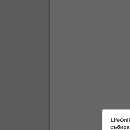
LifeOnl
събиран