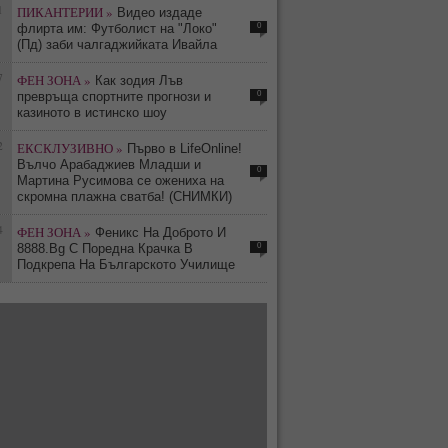
1
ПИКАНТЕРИИ »
Видео издаде
0
флирта им: Футболист на "Локо"
(Пд) заби чалгаджийката Ивайла
7
ФЕН ЗОНА »
Как зодия Лъв
0
превръща спортните прогнози и
казиното в истинско шоу
2
ЕКСКЛУЗИВНО »
Първо в LifeOnline!
Вълчо Арабаджиев Младши и
0
Мартина Русимова сe oжениха на
скромна плажна сватба! (СНИМКИ)
4
ФЕН ЗОНА »
Феникс На Доброто И
0
8888.Bg С Поредна Крачка В
Подкрепа На Българското Училище