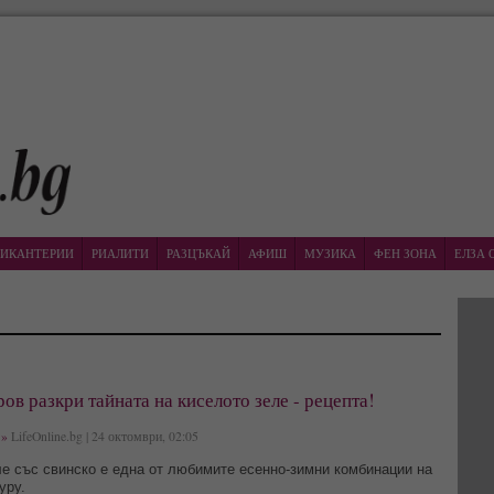
ИКАНТЕРИИ
РИАЛИТИ
РАЗЦЪКАЙ
АФИШ
МУЗИКА
ФЕН ЗОНА
ЕЛЗА 
ов разкри тайната на киселото зеле - рецепта!
»
LifeOnline.bg | 24 октомври, 02:05
е със свинско е една от любимите есенно-зимни комбинации на
уру.