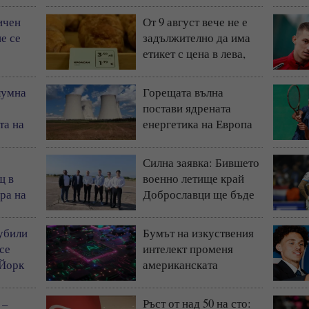
ичен
От 9 август вече не е
е се
задължително да има
етикет с цена в лева,
остава само в евро
лумна
Горещата вълна
постави ядрената
та на
енергетика на Европа
)
под натиск
Силна заявка: Бившето
щ в
военно летище край
ра на
Доброславци ще бъде
космически и
технологичен център
 убили
Бумът на изкуствения
(СНИМКИ + ВИДЕО)
 се
интелект променя
 Йорк
американската
икономика до
неузнаваемост
 –
Ръст от над 50 на сто: