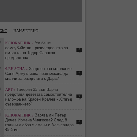
ЕЖО
НАЙ-ЧЕТЕНО
8
КЛЮКАРНИК »
Уж беше
самоубийство - разследването за
0
смъртта на Тодор Славков
продължава
9
ФЕН ЗОНА »
Защо е това мълчание:
0
Саня Армутлиева продължава да
мълчи за раздялата с Дара?
0
АРТ »
Галерия 33 във Варна
представя деветата самостоятелна
0
изложба на Красен Кралев - „Отвъд
съзерцанието“
4
КЛЮКАРНИК »
Заряза ли Петър
Дочев Ирмена Чичикова? След 8
0
години любов я смени с Александра
Фейгин