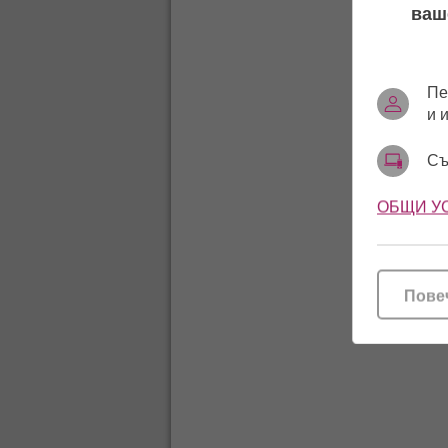
ваш
Пе
и 
Съ
ОБЩИ У
Пове