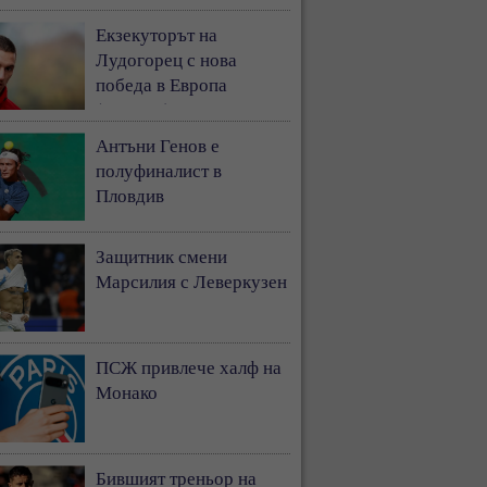
Екзекуторът на
Лудогорец с нова
победа в Европа
(ВИДЕО)
Антъни Генов е
полуфиналист в
Пловдив
Защитник смени
Марсилия с Леверкузен
ПСЖ привлече халф на
Монако
Бившият треньор на