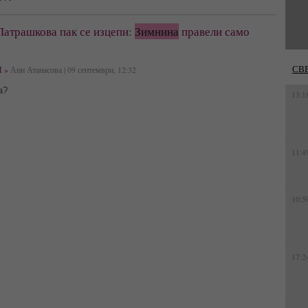
Патрашкова пак се изцепи:
Зимнина
правели само
СВ
 »
Ани Атанасова | 09 септември, 12:32
а?
13:1
11:4
10:5
17:2