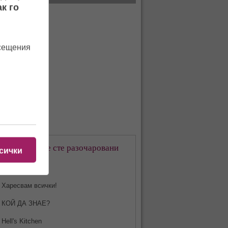
к го
осещения
кое предаване сте разочаровани
сички
-много?
Харесвам всички!
КОЙ ДА ЗНАЕ?
Hell's Kitchen