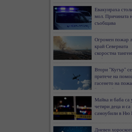
Евакуираха стол
мол. Причината н
съобщава
Огромен пожар 
край Северната
скоростна танген
София - (ВИДЕО
Втори "Кугър" се
притече на помо
гасенето на пожа
"Тракия"
Майка и баба са
четири деца и са
самоубили в Ню
Дневен хороскоп