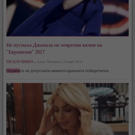
Не пуснаха Джамала на чеврения килим на
"Евровизия" 2017
ЕКСКЛУЗИВНО »
Алекс Милкова | 10 май, 08:51
Охрана
та не допуснала миналогодишната победителка