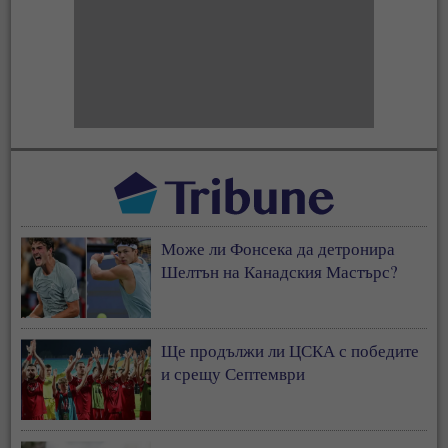
Може ли Фонсека да детронира
Шелтън на Канадския Мастърс?
Ще продължи ли ЦСКА с победите
и срещу Септември