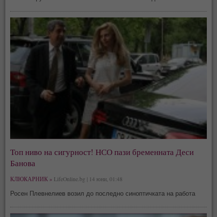
Топ ниво на сигурност! НСО пази бременната Деси
Банова
КЛЮКАРНИК »
LifeOnline.bg | 14 юни, 01:48
Росен Плевнелиев возил до последно синоптичката на работа