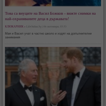
Това са внуците на Васил Божков – вижте снимки на
най-охраняваните деца в държавата!
КЛЮКАРНИК »
LifeOnline.bg | 06 октомври, 03:53
Мая и Васил учат в частно школо и ходят на допълнителни
занимания