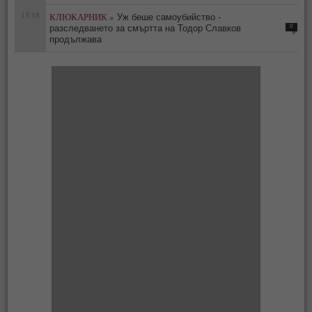
13:18
КЛЮКАРНИК »
Уж беше самоубийство -
0
разследването за смъртта на Тодор Славков
продължава