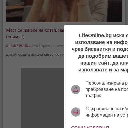
Мегз се изнесе на хотел, напусна старата квартира
LifeOnline.bg иска
(снимка)
използване на инфо
КЛЮКАРНИК »
Елза Парини | 13 март, 03:41
чрез бисквитки и под
Дизайнерката искала сигурност и спокойствие, защо ли?
да подобрим вашет
нашия сайт, да ан
използвате и за ма
Персонализирана р
преброяване на по
трафик
Съхраняване на и/и
информация на уст