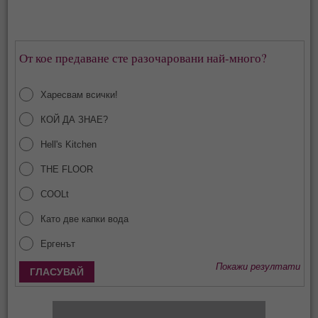
От кое предаване сте разочаровани най-много?
Харесвам всички!
КОЙ ДА ЗНАЕ?
Hell's Kitchen
THE FLOOR
COOLt
Като две капки вода
Ергенът
Покажи резултати