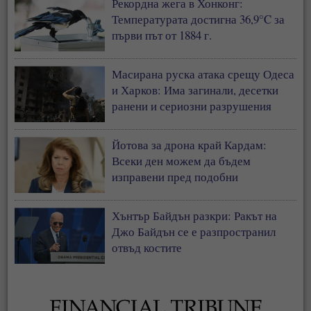
Рекордна жега в Хонконг:
Температурата достигна 36,9°C за
първи път от 1884 г.
Масирана руска атака срещу Одеса
и Харков: Има загинали, десетки
ранени и сериозни разрушения
Йотова за дрона край Кардам:
Всеки ден можем да бъдем
изправени пред подобни
инциденти
Хънтър Байдън разкри: Ракът на
Джо Байдън се е разпространил
отвъд костите