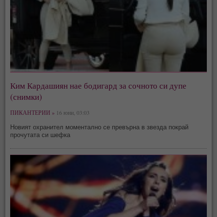
Ким Кардашиян нае бодигард за сочното си дупе
(снимки)
ПИКАНТЕРИИ »
16 юни, 03:03
Новият охранител моментално се превърна в звезда покрай
прочутата си шефка