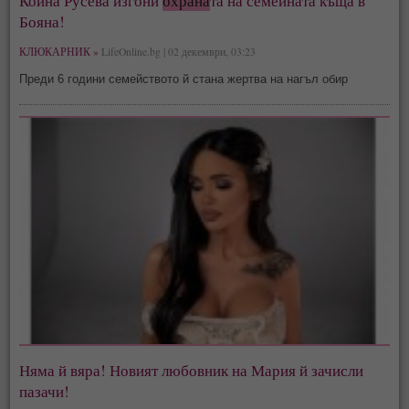
Койна Русева изгони
охрана
та на семейната къща в
Бояна!
КЛЮКАРНИК »
LifeOnline.bg | 02 декември, 03:23
Преди 6 години семейството й стана жертва на нагъл обир
Няма й вяра! Новият любовник на Мария й зачисли
пазачи!