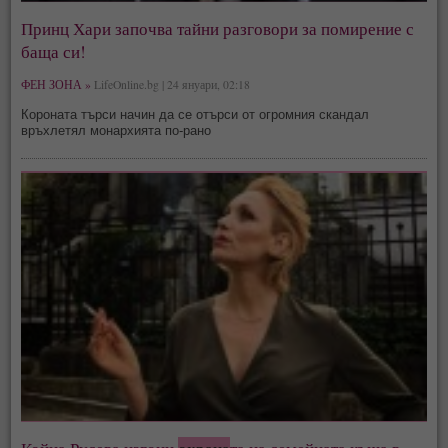
Принц Хари започва тайни разговори за помирение с
баща си!
ФЕН ЗОНА »
LifeOnline.bg | 24 януари, 02:18
Короната търси начин да се отърси от огромния скандал
връхлетял монархията по-рано