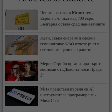
Цените на тока в Югоизточна
Европа скочиха над 700 евро,
България остава сред най-евтините
пазари
Жеги, скъпа енергия и сложна
геополитика: ФАО отчете ръст в
световните цени на храните
Мерил Стрийп организира търг с
костюми от „Дяволът носи Прада
2“
Meta представи първия си AI
инструмент за програмиране -
Muse Code