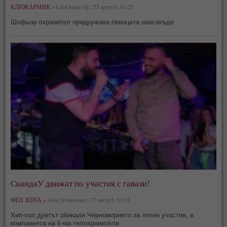
КЛЮКАРНИК »
LifeOnline.bg | 25 август, 01:23
Шофьор охранител придружава певицата навсякъде
СкандаУ движат по участия с гавази!
ФЕН ЗОНА »
Ани Атанасова | 27 август, 03:45
Хип-хоп дуетът обикаля Черноморието за летни участия, в
компанията на 6-ма телохранители