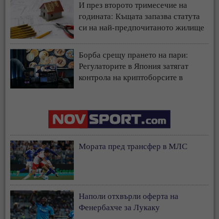
И през второто тримесечие на
годината: Къщата запазва статута
си на най-предпочитаното жилище
у нас
Борба срещу прането на пари:
Регулаторите в Япония затягат
контрола на криптоборсите в
страната
Мората пред трансфер в МЛС
Наполи отхвърли оферта на
Фенербахче за Лукаку