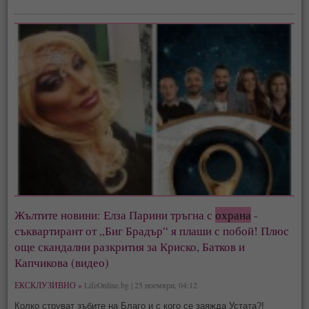
Жълтите новини: Елза Парини тръгна с
охрана
-
съквартирант от „Биг Брадър“ я плаши с побой! Плюс
още скандални разкрития за Криско, Батков и
Капчикова (видео)
ЕКСКЛУЗИВНО »
LifeOnline.bg | 25 ноември, 04:12
Колко струват зъбите на Благо и с кого се заяжда Устата?!