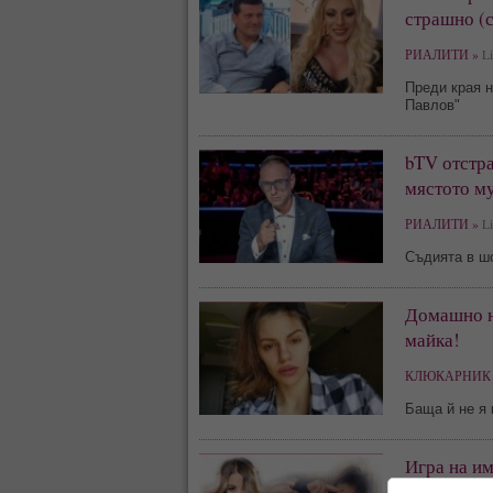
страшно (
РИАЛИТИ »
Li
Преди края н
Павлов"
bTV отстра
мястото м
РИАЛИТИ »
Li
Съдията в шо
Домашно н
майка!
КЛЮКАРНИК 
Баща й не я
Игра на им
в България