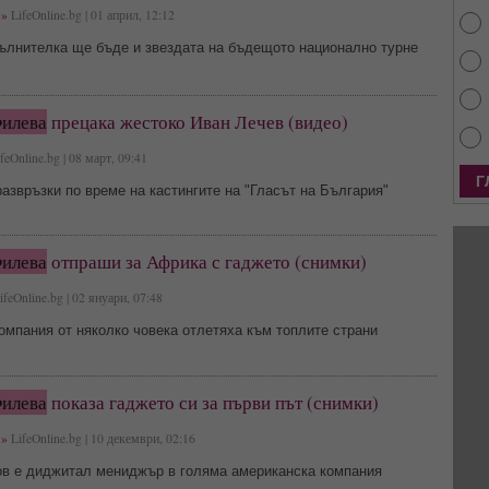
»
LifeOnline.bg | 01 април, 12:12
ълнителка ще бъде и звездата на бъдещото национално турне
илева
прецака жестоко Иван Лечев (видео)
feOnline.bg | 08 март, 09:41
азвръзки по време на кастингите на "Гласът на България"
илева
отпраши за Африка с гаджето (снимки)
feOnline.bg | 02 януари, 07:48
омпания от няколко човека отлетяха към топлите страни
илева
показа гаджето си за първи път (снимки)
»
LifeOnline.bg | 10 декември, 02:16
в е диджитал мениджър в голяма американска компания