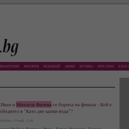
ИКАНТЕРИИ
РИАЛИТИ
РАЗЦЪКАЙ
АФИШ
МУЗИКА
ФЕН ЗОНА
ЕЛЗА 
 Иван и
Михаела Филева
се бориха на финала - Кой е
обедител в "Като две капки вода"?
feOnline | 19 май, 11:48