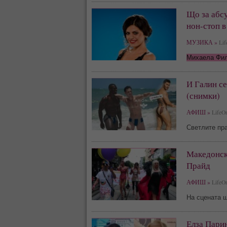
Що за абс
нон-стоп в
МУЗИКА »
Lif
Михаела Фи
И Галин се
(снимки)
АФИШ »
LifeOn
Светлите пра
Македонск
Прайд
АФИШ »
LifeOn
На сцената щ
Елза Пари