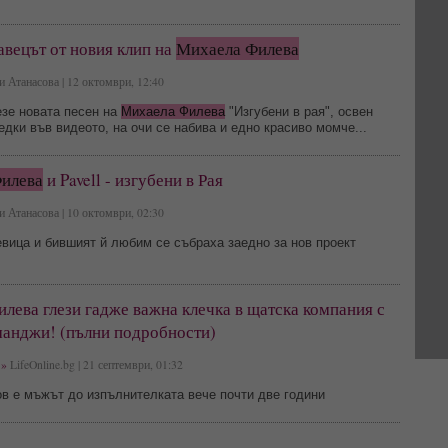
авецът от новия клип на
Михаела Филева
 Атанасова | 12 октомври, 12:40
езе новата песен на
Михаела Филева
"Изгубени в рая", освен
едки във видеото, на очи се набива и едно красиво момче...
илева
и Pavell - изгубени в Рая
 Атанасова | 10 октомври, 02:30
вица и бившият й любим се събраха заедно за нов проект
ева глези гадже важна клечка в щатска компания с
анджи! (пълни подробности)
»
LifeOnline.bg | 21 септември, 01:32
в е мъжът до изпълнителката вече почти две години