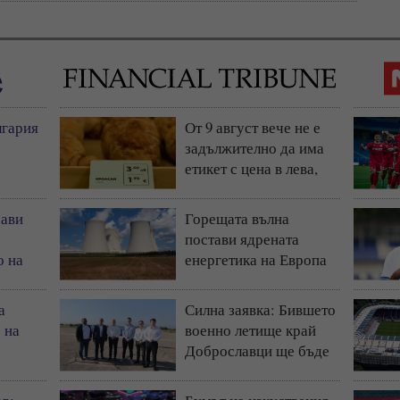
лгария
От 9 август вече не е
задължително да има
етикет с цена в лева,
остава само в евро
рави
Горещата вълна
постави ядрената
о на
енергетика на Европа
под натиск
а
Силна заявка: Бившето
 на
военно летище край
Доброславци ще бъде
космически и
технологичен център