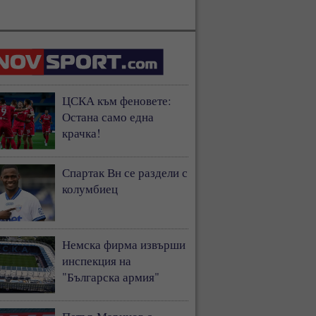
ЦСКА към феновете:
Остана само една
крачка!
Спартак Вн се раздели с
колумбиец
Немска фирма извърши
инспекция на
"Българска армия"