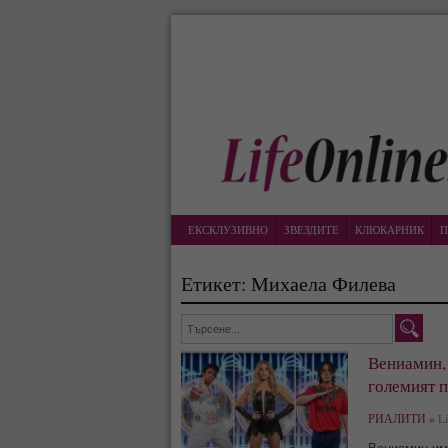
ЕКСКЛУЗИВНО
ЗВЕЗДИТЕ
КЛЮКАРНИК
П
Етикет: Михаела Филева
Вениамин,
големият п
РИАЛИТИ »
Li