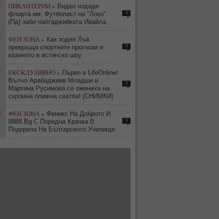
1
ПИКАНТЕРИИ »
Видео издаде
0
флирта им: Футболист на "Локо"
(Пд) заби чалгаджийката Ивайла
7
ФЕН ЗОНА »
Как зодия Лъв
0
превръща спортните прогнози и
казиното в истинско шоу
2
ЕКСКЛУЗИВНО »
Първо в LifeOnline!
Вълчо Арабаджиев Младши и
0
Мартина Русимова сe oжениха на
скромна плажна сватба! (СНИМКИ)
4
ФЕН ЗОНА »
Феникс На Доброто И
0
8888.Bg С Поредна Крачка В
Подкрепа На Българското Училище