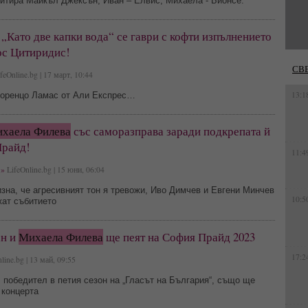
итира Майкъл Джексън, Иван – Елвис, Михаела - Бионсе.
„Като две капки вода“ се гаври с кофти изпълнението
ос Цитиридис!
СВ
feOnline.bg | 17 март, 10:44
13:1
Лоренцо Ламас от Али Експрес…
хаела Филева
със саморазправа заради подкрепата й
Прайд!
11:4
»
LifeOnline.bg | 15 юни, 06:04
зна, че агресивният тон я тревожи, Иво Димчев и Евгени Минчев
10:5
жат събитието
ан и
Михаела Филева
ще пеят на София Прайд 2023
17:2
line.bg | 13 май, 09:55
 победител в петия сезон на „Гласът на България“, също ще
 концерта