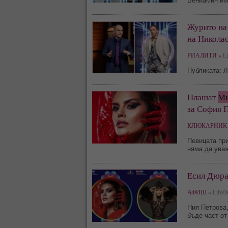
Вениамин им
Журито на 
на Никола
РИАЛИТИ »
Li
Публиката: 
Плашат
Ми
за София 
КЛЮКАРНИК 
Певицата при
няма да ува
Есил Дюр
АФИШ »
LifeOn
Ния Петрова,
бъде част от