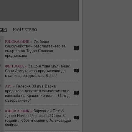
ЕЖО
НАЙ-ЧЕТЕНО
8
КЛЮКАРНИК »
Уж беше
самоубийство - разследването за
0
смъртта на Тодор Славков
продължава
9
ФЕН ЗОНА »
Защо е това мълчание:
0
Саня Армутлиева продължава да
мълчи за раздялата с Дара?
0
АРТ »
Галерия 33 във Варна
представя деветата самостоятелна
0
изложба на Красен Кралев - „Отвъд
съзерцанието“
4
КЛЮКАРНИК »
Заряза ли Петър
Дочев Ирмена Чичикова? След 8
0
години любов я смени с Александра
Фейгин