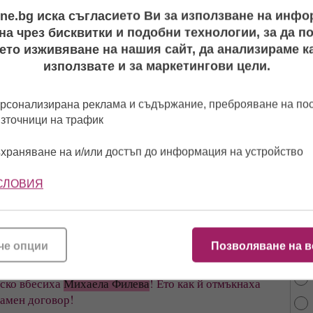
ine.bg иска съгласието Ви за използване на инф
»
LifeOnline.bg | 19 ноември, 03:09
а чрез бисквитки и подобни технологии, за да 
основната й конкурентка ще трябва да се представя с
ето изживяване на нашия сайт, да анализираме ка
и
използвате и за маркетингови цели.
нглийски сингъл на
Михаела Филева
разочарова
рсонализирана реклама и съдържание, преброяване на п
видео)
източници на трафик
eOnline.bg | 03 ноември, 11:20
а избягваше да пее на английски - ето защо!
храняване на и/или достъп до информация на устройство
СЛОВИЯ
истов получи проблясък:
Михаела Филева
е
От 
сно творение на некадърници!
най
»
LifeOnline.bg | 05 октомври, 10:38
че опции
Позволяване на в
на прицел Графа и „творението“ му
иско вбесиха
Михаела Филева
! Ето как й отмъкнаха
ламен договор!