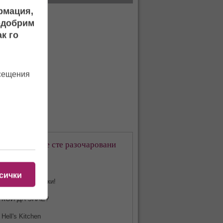
ормация,
подобрим
к го
осещения
кое предаване сте разочаровани
-много?
сички
Харесвам всички!
КОЙ ДА ЗНАЕ?
Hell's Kitchen