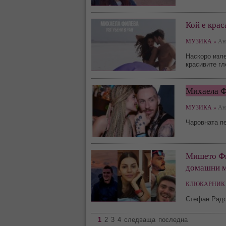
Кой е крас
МУЗИКА »
Ани
Наскоро изл
красивите гл
Михаела Ф
МУЗИКА »
Ани
Чаровната пе
Мишето Фил
домашни м
КЛЮКАРНИК 
Стефан Радо
1
2
3
4
следваща
последна