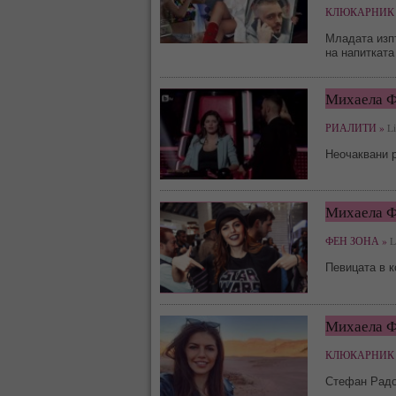
КЛЮКАРНИК 
Младата изп
на напитката
Михаела Ф
РИАЛИТИ »
Li
Неочаквани р
Михаела Ф
ФЕН ЗОНА »
Li
Певицата в к
Михаела Ф
КЛЮКАРНИК 
Стефан Радо