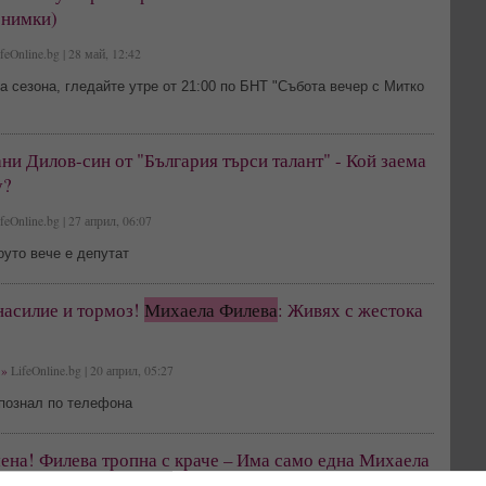
снимки)
feOnline.bg | 28 май, 12:42
а сезона, гледайте утре от 21:00 по БНТ "Събота вечер с Митко
ни Дилов-син от "България търси талант" - Кой заема
у?
feOnline.bg | 27 април, 06:07
уто вече е депутат
асилие и тормоз!
Михаела Филева
: Живях с жестока
»
LifeOnline.bg | 20 април, 05:27
 познал по телефона
ена! Филева тропна с краче – Има само една Михаела
!