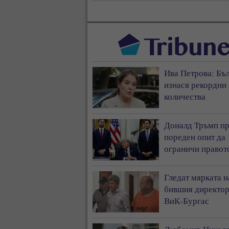
Ива Петрова: Бъ
изнася рекордни
количества
електроенергия
Доналд Тръмп п
пореден опит да
ограничи правот
американско
гражданство по
Гледат мярката н
рождение
бившия директор
ВиК-Бургас