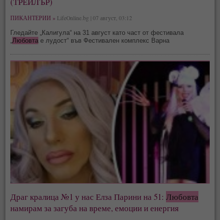
(ТРЕЙЛЪР)
ПИКАНТЕРИИ »
LifeOnline.bg | 07 август, 03:12
Гледайте „Калигула“ на 31 август като част от фестивала
„
Любовта
е лудост“ във Фестивален комплекс Варна
Драг кралица №1 у нас Елза Парини на 51:
Любовта
намирам за загуба на време, емоции и енергия