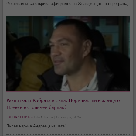
Фестивалът се открива официално на 23 август (пълна програма)
Разпитвали Кобрата в съда: Поръчвал ли е жрица от
Плевен в столичен бардак?
КЛЮКАРНИК »
LifeOnline.bg | 17 януари, 01:26
Пулев нарича Андреа „бившата“