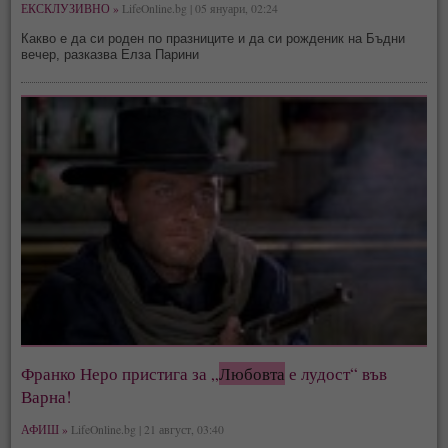
ЕКСКЛУЗИВНО »
LifeOnline.bg | 05 януари, 02:24
Какво е да си роден по празниците и да си рожденик на Бъдни
вечер, разказва Елза Парини
Франко Неро пристига за „
Любовта
е лудост“ във
Варна!
АФИШ »
LifeOnline.bg | 21 август, 03:40