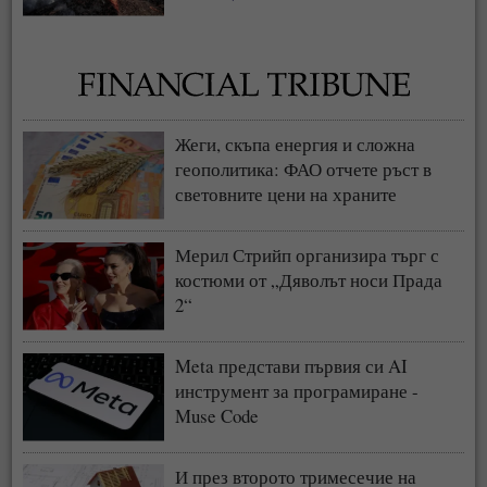
Жеги, скъпа енергия и сложна
геополитика: ФАО отчете ръст в
световните цени на храните
Мерил Стрийп организира търг с
костюми от „Дяволът носи Прада
2“
Meta представи първия си AI
инструмент за програмиране -
Muse Code
И през второто тримесечие на