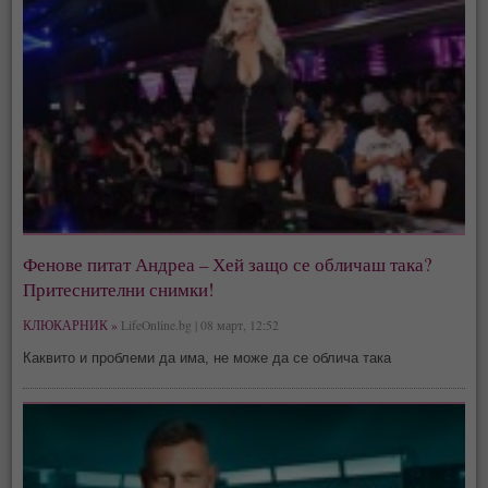
Фенове питат Андреа – Хей защо се обличаш така?
Притеснителни снимки!
КЛЮКАРНИК »
LifeOnline.bg | 08 март, 12:52
Каквито и проблеми да има, не може да се облича така