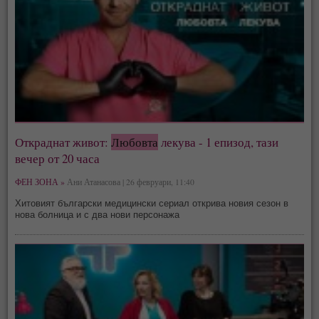
Откраднат живот:
Любовта
лекува - 1 епизод, тази
вечер от 20 часа
ФЕН ЗОНА »
Ани Атанасова | 26 февруари, 11:40
Хитовият български медицински сериал открива новия сезон в
нова болница и с два нови персонажа