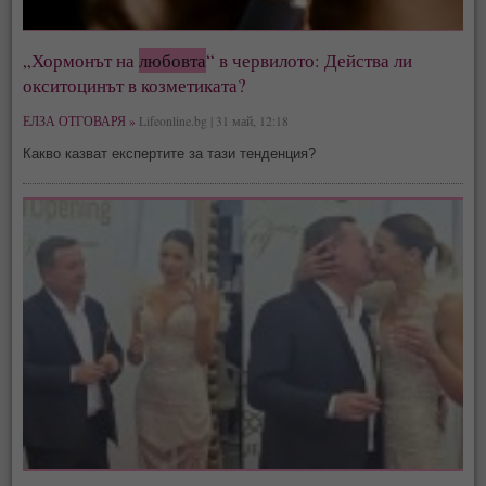
„Хормонът на
любовта
“ в червилото: Действа ли
окситоцинът в козметиката?
ЕЛЗА ОТГОВАРЯ »
Lifeonline.bg | 31 май, 12:18
Какво казват експертите за тази тенденция?