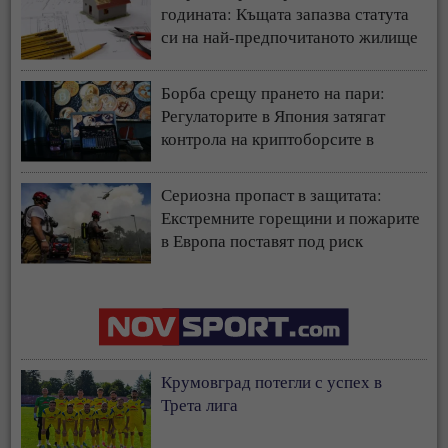
годината: Къщата запазва статута
си на най-предпочитаното жилище
у нас
Борба срещу прането на пари:
Регулаторите в Япония затягат
контрола на криптоборсите в
страната
Сериозна пропаст в защитата:
Екстремните горещини и пожарите
в Европа поставят под риск
застрахователния модел
Крумовград потегли с успех в
Трета лига