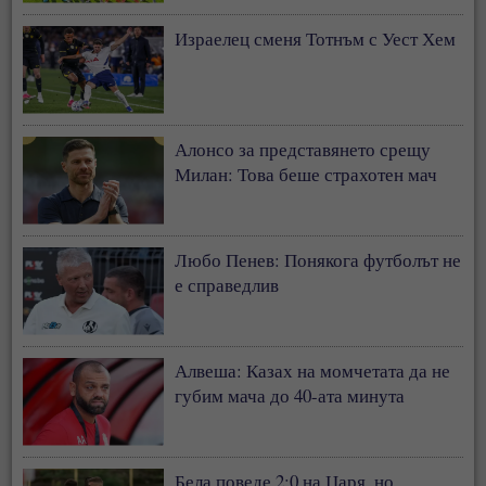
Израелец сменя Тотнъм с Уест Хем
Алонсо за представянето срещу
Милан: Това беше страхотен мач
Любо Пенев: Понякога футболът не
е справедлив
Алвеша: Казах на момчетата да не
губим мача до 40-ата минута
Бела поведе 2:0 на Царя, но