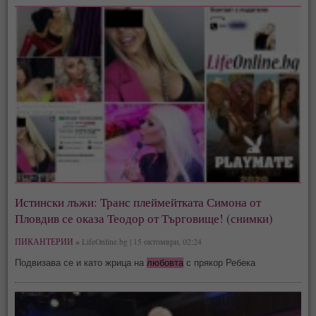
Истински лъжи: Транс плеймейтката Симона от
Пловдив се оказа Теодор от Търговище! (снимки)
ПИКАНТЕРИИ »
LifeOnline.bg | 15 октомври, 02:24
Подвизава се и като жрица на
любовта
с прякор Ребека