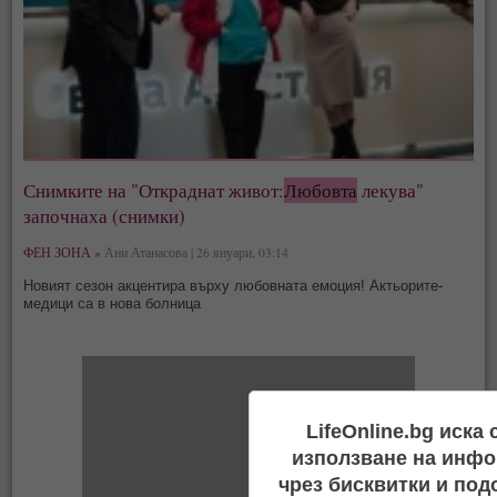
Снимките на "Откраднат живот:
Любовта
лекува"
започнаха (снимки)
ФЕН ЗОНА »
Ани Атанасова | 26 януари, 03:14
Новият сезон акцентира върху любовната емоция! Актьорите-
медици са в нова болница
LifeOnline.bg иска
използване на инфо
чрез бисквитки и под