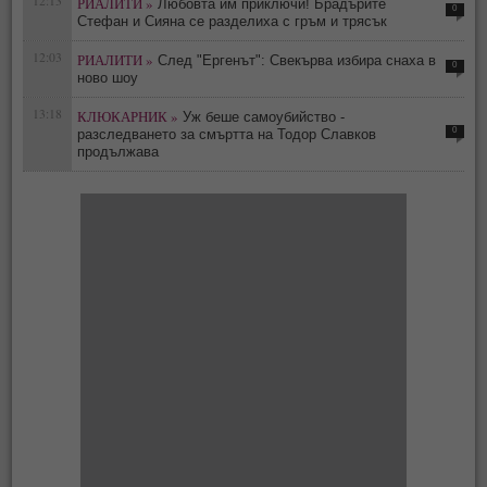
12:13
РИАЛИТИ »
Любовта им приключи! Брадърите
0
Стефан и Сияна се разделиха с гръм и трясък
12:03
РИАЛИТИ »
След "Ергенът": Свекърва избира снаха в
0
ново шоу
13:18
КЛЮКАРНИК »
Уж беше самоубийство -
0
разследването за смъртта на Тодор Славков
продължава