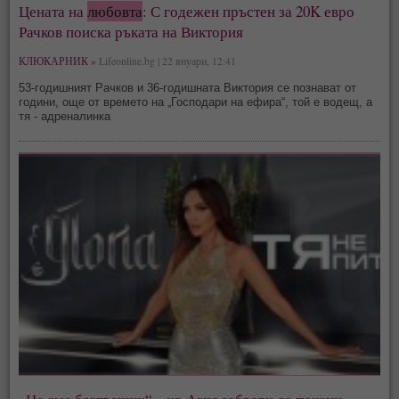
Цената на
любовта
: С годежен пръстен за 20K евро
Рачков поиска ръката на Виктория
КЛЮКАРНИК »
Lifeonline.bg | 22 януари, 12:41
53-годишният Рачков и 36-годишната Виктория се познават от
години, още от времето на „Господари на ефира“, той е водещ, а
тя - адреналинка