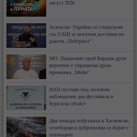
август 2026
Зеленски: Украйна се споразумя
със САЩ за месечни доставки на
ракети „Пейтриът“
МО: Падналият край Кардам дрон
вероятно е украински дрон-
примамка „Майя“
НАП постави под засилено
наблюдение два фестивала в
Бургаска област
Два пожара избухнаха в Хасковско,
огнеборци и доброволци се борят с
пламъците