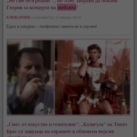
„Не сме безгрешни“... но Азис забрави да покани
Глория за концерта на
любовта
!
КЛЮКАРНИК »
Lifeonline.bg | 13 януари, 02:05
Едно е сигурно – попфолкът никога не е скучен!
„Смес от изкуство и гениталии“: „Калигула“ на Тинто
Брас се завръща на екраните в обновена версия