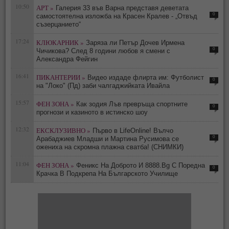
10:50
АРТ »
Галерия 33 във Варна представя деветата
0
самостоятелна изложба на Красен Кралев - „Отвъд
съзерцанието“
17:24
КЛЮКАРНИК »
Заряза ли Петър Дочев Ирмена
0
Чичикова? След 8 години любов я смени с
Александра Фейгин
16:41
ПИКАНТЕРИИ »
Видео издаде флирта им: Футболист
0
на "Локо" (Пд) заби чалгаджийката Ивайла
15:57
ФЕН ЗОНА »
Как зодия Лъв превръща спортните
0
прогнози и казиното в истинско шоу
12:32
ЕКСКЛУЗИВНО »
Първо в LifeOnline! Вълчо
0
Арабаджиев Младши и Мартина Русимова сe
oжениха на скромна плажна сватба! (СНИМКИ)
11:04
ФЕН ЗОНА »
Феникс На Доброто И 8888.Bg С Поредна
0
Крачка В Подкрепа На Българското Училище