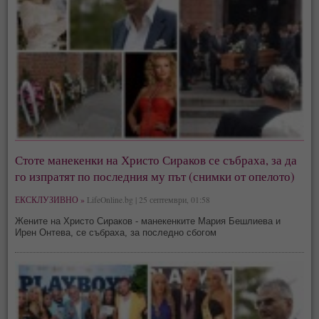
Стоте манекенки на Христо Сираков се събраха, за да
го изпратят по последния му път (снимки от опелото)
ЕКСКЛУЗИВНО »
LifeOnline.bg | 25 септември, 01:58
Жените на Христо Сираков - манекенките Мария Бешлиева и
Ирен Онтева, се събраха, за последно сбогом