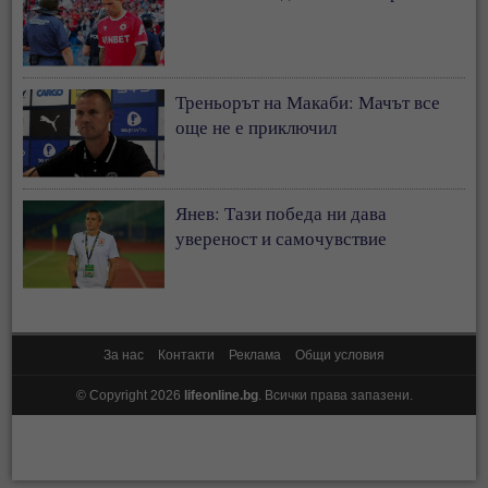
Треньорът на Макаби: Мачът все
още не е приключил
Янев: Тази победа ни дава
увереност и самочувствие
За нас
Контакти
Реклама
Общи условия
© Copyright 2026
lifeonline.bg
. Всички права запазени.