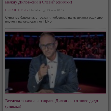
между Дилов-син и Слави? (снимки)
ПИКАНТЕРИИ »
LifeOnline.bg | 23 юни, 02:55
Синът му баджанак с Годжи - любовница на музиканта роди две
внучета на кандидата от ГЕРБ
Вселената кихна и направи Дилов-син отново дядо
(снимка)