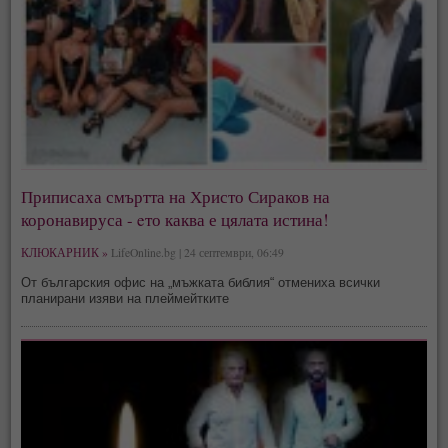
Приписаха смъртта на Христо Сираков на
коронавируса - eто каква е цялата истина!
КЛЮКАРНИК »
LifeOnline.bg | 24 септември, 06:49
От българския офис на „мъжката библия“ отмениха всички
планирани изяви на плеймейтките