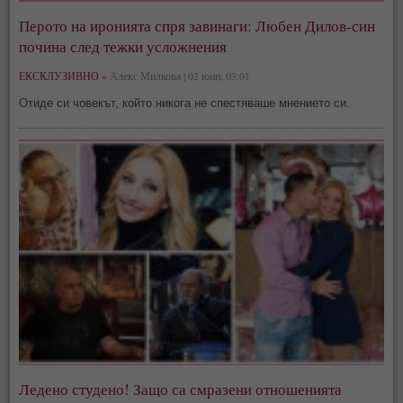
Перото на иронията спря завинаги: Любен Дилов-син
почина след тежки усложнения
ЕКСКЛУЗИВНО »
Алекс Милкова | 02 юни, 03:01
Отиде си човекът, който никога не спестяваше мнението си.
Ледено студено! Защо са смразени отношенията