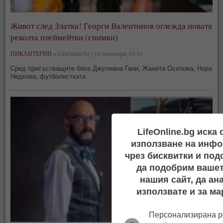
Живот след Златка! Георги Валентинов оглежда новата
реколта плеймейтки (снимки)
ПИКАНТЕРИИ »
LifeOnline.bg | 16 октомври, 03:34
Сред присъстващите бяха Джулиана Гани, Жанета Осипова, Нора
Недкова, футболистката
LifeOnline.bg иска
използване на инфо
чрез бисквитки и под
да подобрим вашет
нашия сайт, да ан
използвате и за ма
Персонализирана р