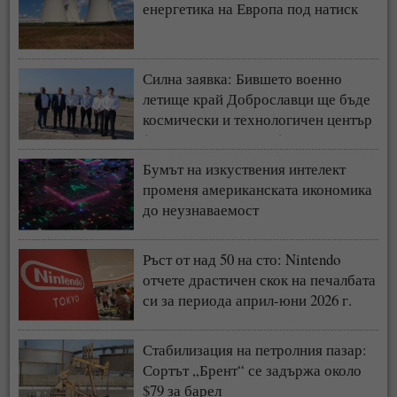
енергетика на Европа под натиск
Силна заявка: Бившето военно
летище край Доброславци ще бъде
космически и технологичен център
(СНИМКИ + ВИДЕО)
Бумът на изкуствения интелект
променя американската икономика
до неузнаваемост
Ръст от над 50 на сто: Nintendo
отчете драстичен скок на печалбата
си за периода април-юни 2026 г.
Стабилизация на петролния пазар:
Сортът „Брент“ се задържа около
$79 за барел