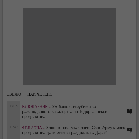
СВЕЖО
НАЙ-ЧЕТЕНО
13:18
КЛЮКАРНИК »
Уж беше самоубийство -
0
разследването за смъртта на Тодор Славков
продължава
11:49
ФЕН ЗОНА »
Защо е това мълчание: Саня Армутлиева
0
продължава да мълчи за раздялата с Дара?