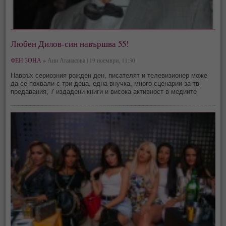
Любен Дилов-син навършва 55!
ФЕН ЗОНА »
Ани Атанасова | 19 ноември, 11:30
Навръх сериозния рожден ден, писателят и телевизионер може
да се похвали с три деца, една внучка, много сценарии за тв
предавания, 7 издадени книги и висока активност в медиите