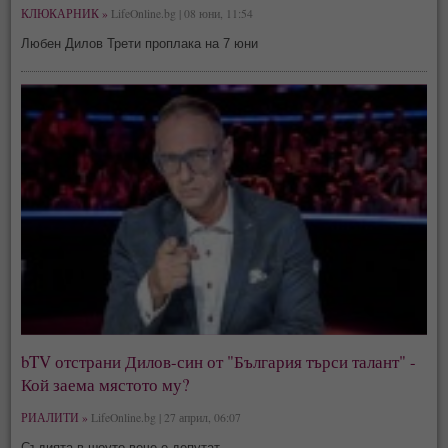
КЛЮКАРНИК »
LifeOnline.bg | 08 юни, 11:54
Любен Дилов Трети проплака на 7 юни
bTV отстрани Дилов-син от "България търси талант" -
Кой заема мястото му?
РИАЛИТИ »
LifeOnline.bg | 27 април, 06:07
Съдията в шоуто вече е депутат