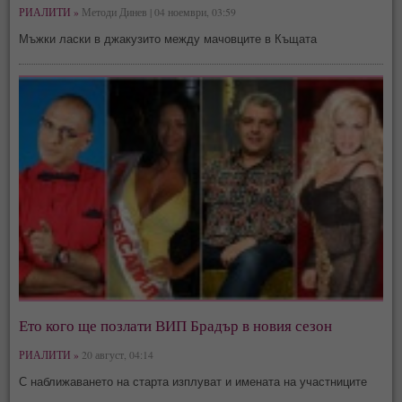
РИАЛИТИ »
Методи Динев | 04 ноември, 03:59
Мъжки ласки в джакузито между мачовците в Къщата
Ето кого ще позлати ВИП Брадър в новия сезон
РИАЛИТИ »
20 август, 04:14
С наближаването на старта изплуват и имената на участниците