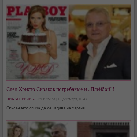
След Христо Сираков погребахме и „Плейбой“!
ПИКАНТЕРИИ »
LifeOnline.bg | 10 декември, 03:47
Списанието спира да се издава на хартия