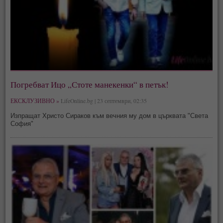
Погребват Ицо „Стоте манекенки“ в петък!
ЕКСКЛУЗИВНО »
LifeOnline.bg | 23 септември, 02:35
Изпращат Христо Сираков към вечния му дом в църквата "Света
София"