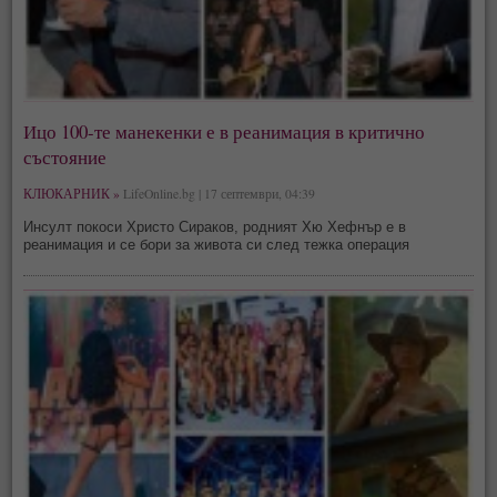
Ицо 100-те манекенки е в реанимация в критично
състояние
КЛЮКАРНИК »
LifeOnline.bg | 17 септември, 04:39
Инсулт покоси Христо Сираков, родният Хю Хефнър е в
реанимация и се бори за живота си след тежка операция