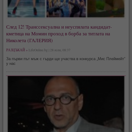
След 12! Транссексуална и неуспялата кандидат-
кметица на Момин проход в борба за титлата на
Николета (ГАЛЕРИЯ)
РАЗЦЪКАЙ »
LifeOnline.bg | 28 юли, 08:37
За първи път мъж с гърди ще участва в конкурса „Мис Плеймейт“
у нас