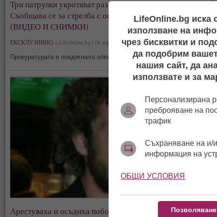
Три патрулки укротяват разбеснелия се Тачо!
Съобщава се за стрелба с огнестрелно оръжие!
LifeOnline.bg иска
(ВИДЕО И СНИМКИ)
използване на инфо
чрез бисквитки и под
ЕКСКЛУЗИВНО »
LifeOnline.bg | 18 април, 09:02
да подобрим вашет
Прокуратурата е повдигнала обвинение за закана за убийство
нашия сайт, да ан
използвате и за ма
Персонализирана р
преброяване на по
трафик
Съхраняване на и/и
информация на уст
ОБЩИ УСЛОВИЯ
Арестуваха и осъдиха побойника Явор Бахаров!
Позволяване