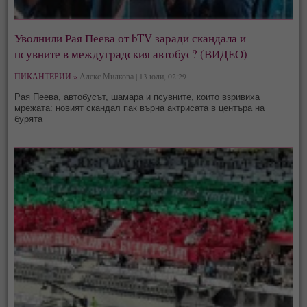
Уволнили Рая Пеева от bTV заради скандала и
псувните в междуградския автобус? (ВИДЕО)
ПИКАНТЕРИИ »
Алекс Милкова | 13 юли, 02:29
Рая Пеева, автобусът, шамара и псувните, които взривиха
мрежата: новият скандал пак върна актрисата в центъра на
бурята