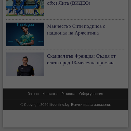
efbet Лига (ВИДЕО)
Манчестър Сити подписа с
национал на Аржентина
Скандал във Франция: Съдия от
елита пред 18-месечна присъда
За нас
Контакти
Реклама
Общи условия
© Copyright 2026
lifeonline.bg
. Всички права запазени.