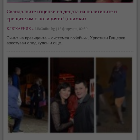
Скандалните изцепки на децата на политиците и
срещите им с полицията! (снимки)
КЛЮКАРНИК »
LifeOnline.bg | 12 февруари, 02:50
Синът на президента – системен побойник, Християн Гущеров
арестуван след купон и още...