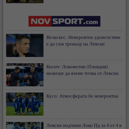
застрахователния модел
Веласкес: Невероятно удоволствие
е да съм треньор на Левски
Косич: Локомотив (Пловдив)
можеше да вземе точка от Левски
Кусо: Атмосферата бе невероятна
Левски подчини Локо Пд за 4 от 4 в