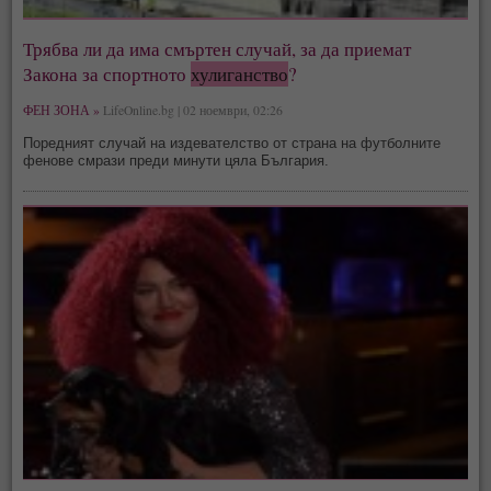
Трябва ли да има смъртен случай, за да приемат
Закона за спортното
хулиганство
?
ФЕН ЗОНА »
LifeOnline.bg | 02 ноември, 02:26
Поредният случай на издевателство от страна на футболните
фенове смрази преди минути цяла България.