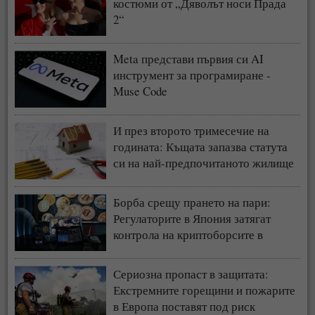
костюми от „Дяволът носи Прада
2“
Meta представи първия си AI
инструмент за програмиране -
Muse Code
И през второто тримесечие на
годината: Къщата запазва статута
си на най-предпочитаното жилище
у нас
Борба срещу прането на пари:
Регулаторите в Япония затягат
контрола на криптоборсите в
страната
Сериозна пропаст в защитата:
Екстремните горещини и пожарите
в Европа поставят под риск