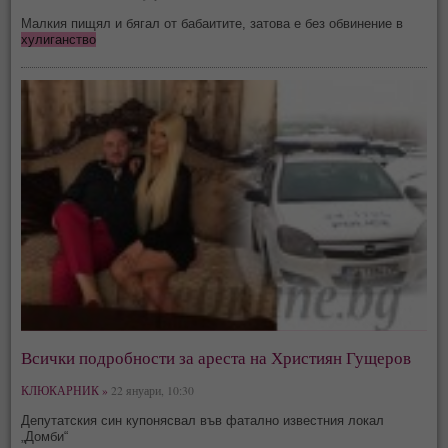
Малкия пищял и бягал от бабаитите, затова е без обвинение в
хулиганство
Всички подробности за ареста на Християн Гущеров
КЛЮКАРНИК »
22 януари, 10:30
Депутатския син купонясвал във фатално известния локал
„Домби“