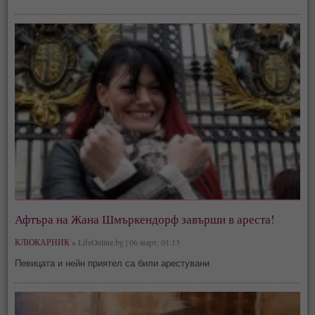
Афтъра на Жана Шмъркендорф завърши в ареста!
КЛЮКАРНИК »
LifeOnline.bg | 06 март, 01:13
Певицата и нейн приятел са били арестувани