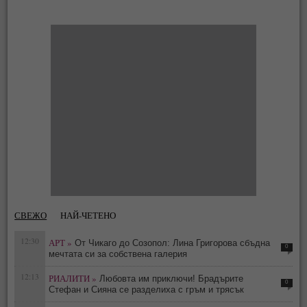
СВЕЖО
НАЙ-ЧЕТЕНО
12:30
АРТ »
От Чикаго до Созопол: Лина Григорова сбъдна
0
мечтата си за собствена галерия
12:13
РИАЛИТИ »
Любовта им приключи! Брадърите
0
Стефан и Сияна се разделиха с гръм и трясък