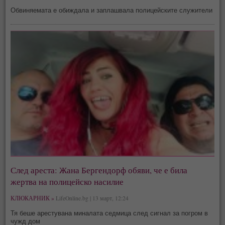
Обвиняемата е обиждала и заплашвала полицейските служители
След ареста: Жана Бергендорф обяви, че е била
жертва на полицейско насилие
КЛЮКАРНИК »
LifeOnline.bg | 13 март, 12:24
Тя беше арестувана миналата седмица след сигнал за погром в
чужд дом