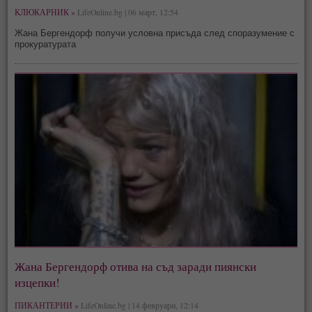
КЛЮКАРНИК »
LifeOnline.bg | 06 март, 12:54
Жана Бергендорф получи условна присъда след споразумение с
прокуратурата
Жана Бергендорф отива на съд заради пиянски
изцепки!
ПИКАНТЕРИИ »
LifeOnline.bg | 14 февруари, 12:14