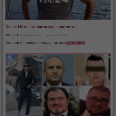
Бурак Йозчевит влиза зад решетките?
ЗВЕЗДИТЕ »
LifeOnline.bg | 10 декември, 06:19
Обвинен е в заплахи и обиди, както и
хулиганство