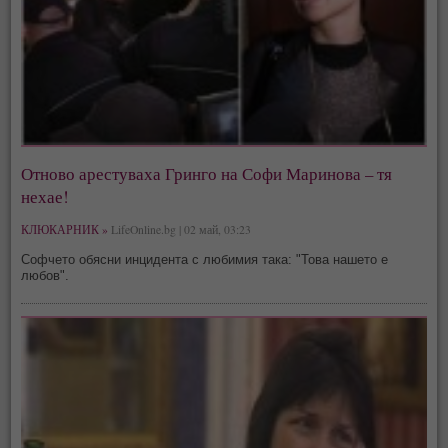
Отново арестуваха Гринго на Софи Маринова – тя
нехае!
КЛЮКАРНИК »
LifeOnline.bg | 02 май, 03:23
Софчето обясни инцидента с любимия така: "Това нашето е
любов".