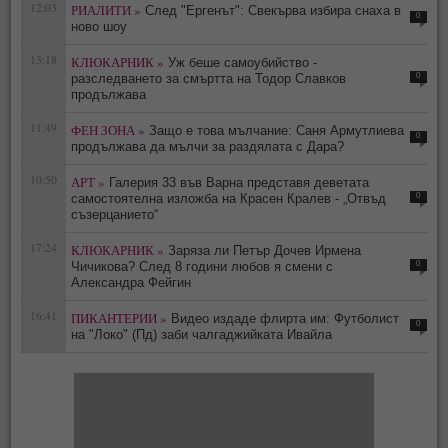
12:03
РИАЛИТИ »
След "Ергенът": Свекърва избира снаха в
0
ново шоу
13:18
КЛЮКАРНИК »
Уж беше самоубийство -
0
разследването за смъртта на Тодор Славков
продължава
11:49
ФЕН ЗОНА »
Защо е това мълчание: Саня Армутлиева
0
продължава да мълчи за раздялата с Дара?
10:50
АРТ »
Галерия 33 във Варна представя деветата
0
самостоятелна изложба на Красен Кралев - „Отвъд
съзерцанието“
17:24
КЛЮКАРНИК »
Заряза ли Петър Дочев Ирмена
0
Чичикова? След 8 години любов я смени с
Александра Фейгин
16:41
ПИКАНТЕРИИ »
Видео издаде флирта им: Футболист
0
на "Локо" (Пд) заби чалгаджийката Ивайла