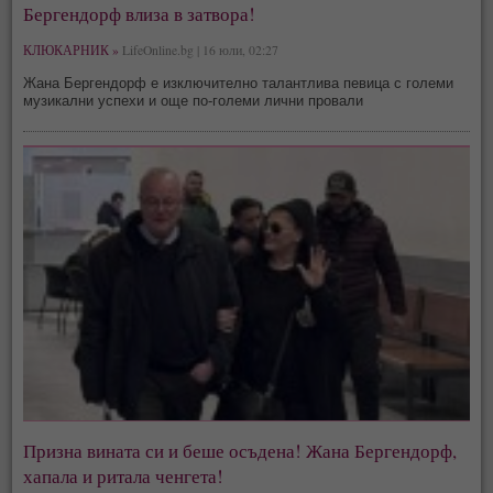
Бергендорф влиза в затвора!
КЛЮКАРНИК »
LifeOnline.bg | 16 юли, 02:27
Жана Бергендорф е изключително талантлива певица с големи
музикални успехи и още по-големи лични провали
Призна вината си и беше осъдена! Жана Бергендорф,
хапала и ритала ченгета!