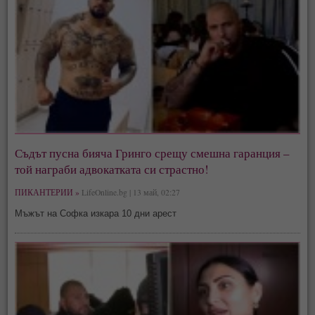
Съдът пусна бияча Гринго срещу смешна гаранция –
той награби адвокатката си страстно!
ПИКАНТЕРИИ »
LifeOnline.bg | 13 май, 02:27
Мъжът на Софка изкара 10 дни арест