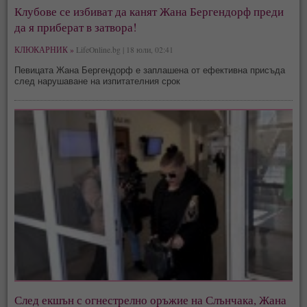
Клубове се избиват да канят Жана Бергендорф преди
да я приберат в затвора!
КЛЮКАРНИК »
LifeOnline.bg | 18 юли, 02:41
Певицата Жана Бергендорф е заплашена от ефективна присъда
след нарушаване на изпитателния срок
След екшън с огнестрелно оръжие на Слънчака, Жана