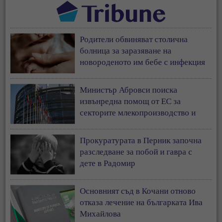
Родители обвиняват столична
болница за заразяване на
новороденото им бебе с инфекция
Министър Абровси поиска
извънредна помощ от ЕС за
секторите млекопроизводство и
свиневъдство
Прокуратурата в Перник започна
разследване за побой и гавра с
дете в Радомир
Основният съд в Кочани отново
отказа лечение на българката Ива
Михайлова