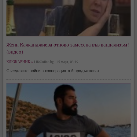
Жени Калканджиева отново замесена във вандализъм!
(видео)
КЛЮКАРНИК »
LifeOnline.bg | 15 март, 03:19
Съседските войни в кооперацията й продължават