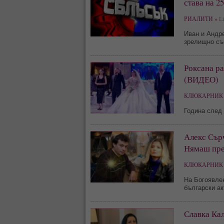
става на 2
РИАЛИТИ »
Li
Иван и Андре
зрелищно съ
Роксана ра
(ВИДЕО)
КЛЮКАРНИК 
Година след 
Алекс Сър
Нямаш пре
КЛЮКАРНИК 
На Богоявле
български ак
Славка Ка