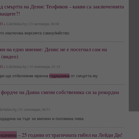
д смъртта на Денис Теофиков – какви са заключенията
дващите?!
О »
LifeOnline.bg | 23 октомври, 06:00
то изключва версията самоубийство
ин на едно мнение: Денис не е посегнал сам на
 (видео)
О »
LifeOnline.bg | 19 септември, 01:15
ври ще отбележим мрачна
годишнина
от смъртта му
фордче на Даяна смени собственика си за рекордна
feOnline.bg | 01 септември, 08:51
одадена на търг за милион и половина лева
ишнина
– 25 години от трагичната гибел на Лейди Ди!