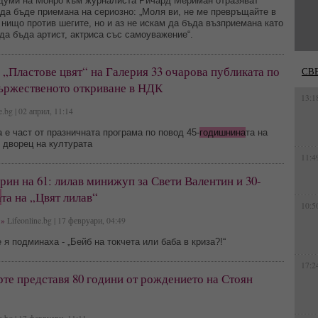
думи на Монро към журналиста Ричард Мериман отразяват
да бъде приемана на сериозно: „Моля ви, не ме превръщайте в
нищо против шегите, но и аз не искам да бъда възприемана като
да бъда артист, актриса със самоуважение“.
„Пластове цвят“ на Галерия 33 очарова публиката по
СВ
тържественото откриване в НДК
13:1
e.bg | 02 април, 11:14
 е част от празничната програма по повод 45-
годишнина
та на
 дворец на културата
11:4
ин на 61: лилав минижуп за Свети Валентин и 30-
а
та на „Цвят лилав“
10:5
»
Lifeonline.bg | 17 февруари, 04:49
 я подминаха - „Бейб на токчета или баба в криза?!“
17:2
те представя 80 години от рождението на Стоян