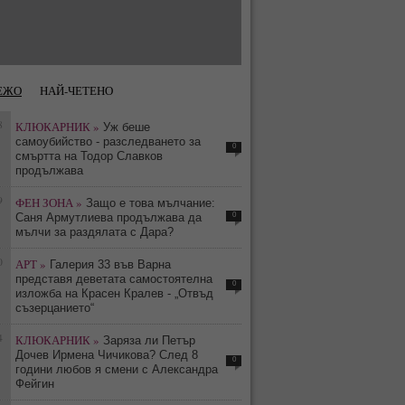
ЕЖО
НАЙ-ЧЕТЕНО
8
КЛЮКАРНИК »
Уж беше
самоубийство - разследването за
0
смъртта на Тодор Славков
продължава
9
ФЕН ЗОНА »
Защо е това мълчание:
0
Саня Армутлиева продължава да
мълчи за раздялата с Дара?
0
АРТ »
Галерия 33 във Варна
представя деветата самостоятелна
0
изложба на Красен Кралев - „Отвъд
съзерцанието“
4
КЛЮКАРНИК »
Заряза ли Петър
Дочев Ирмена Чичикова? След 8
0
години любов я смени с Александра
Фейгин