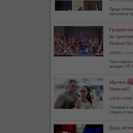
АРТ »
Lifeonlin
Преди повече
изпълниха пр
Грандиозе
на прести
Fashion Gr
АФИШ »
LifeOn
Тази година 
агенция VIP 
Мрачна
го
Николай!
КЛЮКАРНИК 
„Почивай в м
гледаш отвис
Една леге