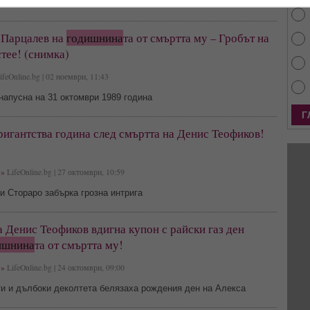
 Парцалев на
годишнина
та от смъртта му – Гробът на
тее! (снимка)
feOnline.bg | 02 ноември, 11:43
напусна на 31 октомври 1989 година
игантства година след смъртта на Денис Теофиков!
»
LifeOnline.bg | 27 октомври, 10:59
и Стораро забърка грозна интрига
 Денис Теофиков вдигна купон с райски газ ден
ишнина
та от смъртта му!
»
LifeOnline.bg | 24 октомври, 09:00
ти и дълбоки деколтета белязаха рождения ден на Алекса