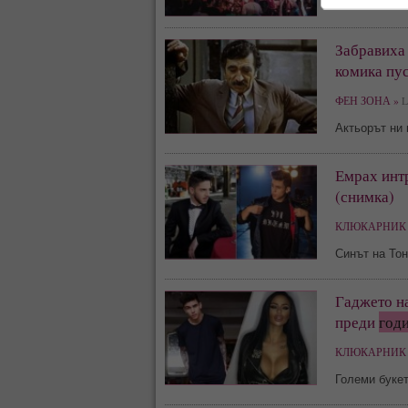
Забравиха
комика пус
ФЕН ЗОНА »
Li
Актьорът ни 
Емрах интр
(снимка)
КЛЮКАРНИК 
Синът на Тон
Гаджето на
преди
год
КЛЮКАРНИК 
Големи буке