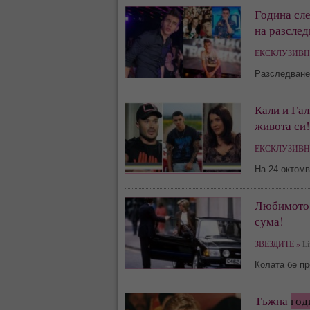
Година сле
на разсле
ЕКСКЛУЗИВН
Разследване
Кали и Гал
живота си!
ЕКСКЛУЗИВН
На 24 октом
Любимото 
сума!
ЗВЕЗДИТЕ »
Li
Колата бе пр
Тъжна
год