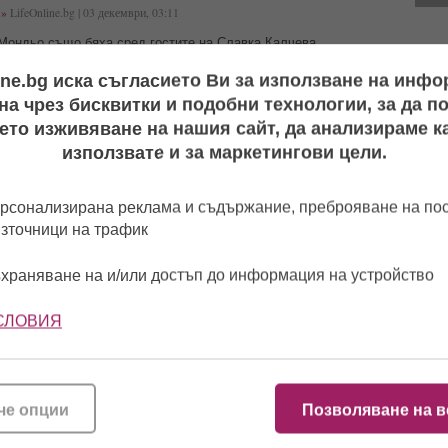
»
LifeOnline.bg | 03 декември, 03:11
 Мондьо също бяха сред гостите на Славка Калчева
ine.bg иска съгласието Ви за използване на инф
а чрез бисквитки и подобни технологии, за да 
ен пост синът на Майкъл Джексън отдаде почит пред
ето изживяване на нашия сайт, да анализираме ка
 на 15-ата
годишнина
от неговата смърт
използвате и за маркетингови цели.
feOnline.bg | 27 юни, 11:01
в биографичен филм за Краля на попа
рсонализирана реклама и съдържание, преброяване на п
източници на трафик
ници на Мастера се събират на гроба му
храняване на и/или достъп до информация на устройство
line.bg | 28 ноември, 04:04
От 
най
 му подготвя и друго събитие
СЛОВИЯ
личен клуб с грандиозен юбилей
line.bg | 12 септември, 03:19
че опции
Позволяване на в
ive&Event Club става на четвърт век