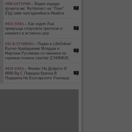
1
ПИКАНТЕРИИ »
Видео издаде
0
флирта им: Футболист на "Локо"
(Пд) заби чалгаджийката Ивайла
7
ФЕН ЗОНА »
Как зодия Лъв
0
превръща спортните прогнози и
казиното в истинско шоу
2
ЕКСКЛУЗИВНО »
Първо в LifeOnline!
Вълчо Арабаджиев Младши и
0
Мартина Русимова сe oжениха на
скромна плажна сватба! (СНИМКИ)
4
ФЕН ЗОНА »
Феникс На Доброто И
0
8888.Bg С Поредна Крачка В
Подкрепа На Българското Училище