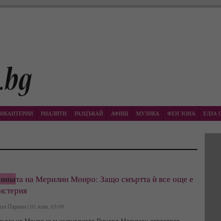
ИКАНТЕРИИ
РИАЛИТИ
РАЗЦЪКАЙ
АФИШ
МУЗИКА
ФЕН ЗОНА
ЕЛЗА 
нина
та на Мерилин Монро: Защо смъртта ѝ все още е
истерия
за Парини | 01 юни, 03:09