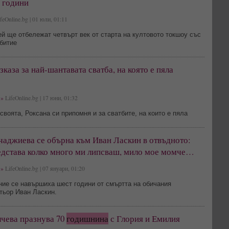
5 години
feOnline.bg | 01 юли, 01:11
й ще отбележат четвърт век от старта на култовото токшоу със
битие
зказа за най-шантавата сватба, на която е пяла
»
LifeOnline.bg | 17 юни, 01:32
своята, Роксана си припомня и за сватбите, на които е пяла
чаджиева се обърна към Иван Ласкин в отвъдното:
дстава колко много ми липсваш, мило мое момче…
»
LifeOnline.bg | 07 януари, 01:20
ние се навършиха шест години от смъртта на обичания
тьор Иван Ласкин.
лчева празнува 70
годишнина
с Глория и Емилия