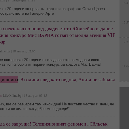
e.bg | 17 февруари, 11:11
16:4
 от 20 години за пръв път картини на графика Стоян Цанев
остранството на Галерия Арте
15:5
н спектакъл по повод двадесетото Юбилейно издание
жния конкурс Мис ВАРНА готвят от модна агенция VIP
oup
12:3
line.bg | 18 август, 02:06
се навършват 20 години от създаването на модна и ивент
Fashion Group и от първия конкурс за красота Мис Варна!
11:0
дишнина
: 9 години след като овдовя, Анита не забравя
»
LifeOnline.bg | 13 август, 03:45
ир, ще се разберем там някой ден! Не постъпи честно и знам, че
око и се хилиш как добре ме подреди!"
нда се завръща! Телевизионният феномен „Сблъсък“