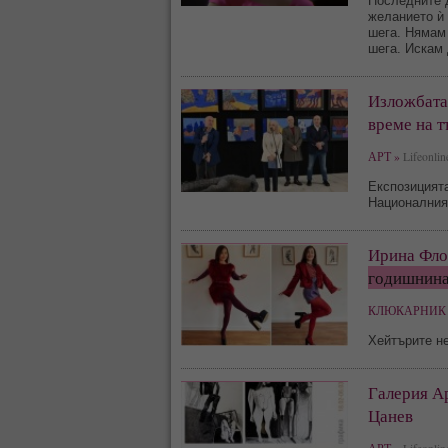
Последните 
желанието ѝ 
шега. Нямам 
шега. Искам 
Изложбата 
време на 
АРТ »
Lifeonlin
Експозицията
Националния
Ирина Флор
годишнин
КЛЮКАРНИК 
Хейтърите не
Галерия Ар
Цанев