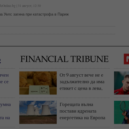
feOnline.bg | 31 август, 12:30
а Уелс загина при катастрофа в Париж
ичен
От 9 август вече не е
е се
задължително да има
етикет с цена в лева,
остава само в евро
лумна
Горещата вълна
постави ядрената
та на
енергетика на Европа
)
под натиск