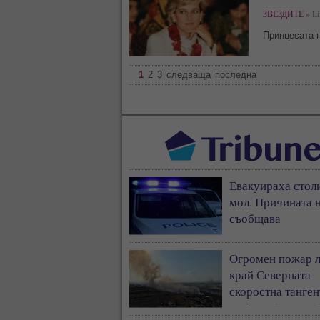
ЗВЕЗДИТЕ »
Li
Принцесата н
1
2
3
следваща
последна
Евакуираха стол
мол. Причината н
съобщава
Огромен пожар 
край Северната
скоростна танген
София - (ВИДЕО