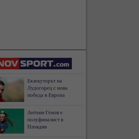
Екзекуторът на
Лудогорец с нова
победа в Европа
(ВИДЕО)
Антъни Генов е
полуфиналист в
Пловдив