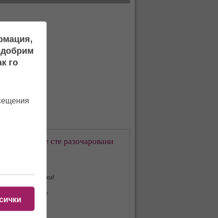
ормация,
подобрим
к го
осещения
кое предаване сте разочаровани
-много?
Харесвам всички!
КОЙ ДА ЗНАЕ?
сички
Hell's Kitchen