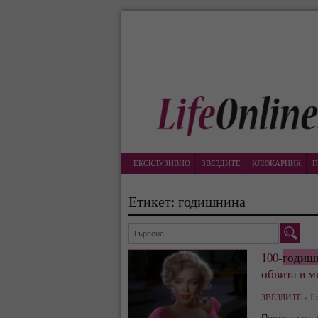
ЕКСКЛУЗИВНО
ЗВЕЗДИТЕ
КЛЮКАРНИК
П
Етикет: годишнина
100-
годиш
обвита в м
ЗВЕЗДИТЕ »
Ел