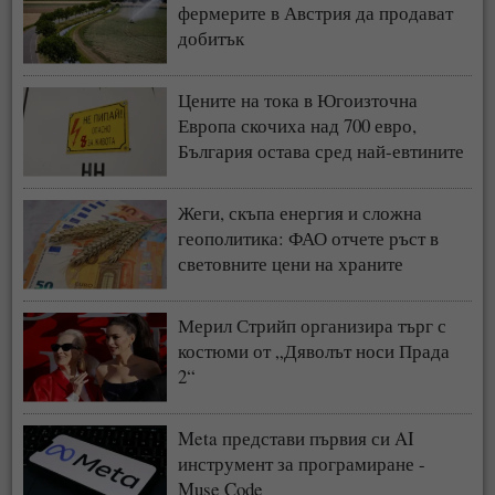
фермерите в Австрия да продават
добитък
Цените на тока в Югоизточна
Европа скочиха над 700 евро,
България остава сред най-евтините
пазари
Жеги, скъпа енергия и сложна
геополитика: ФАО отчете ръст в
световните цени на храните
Мерил Стрийп организира търг с
костюми от „Дяволът носи Прада
2“
Meta представи първия си AI
инструмент за програмиране -
Muse Code