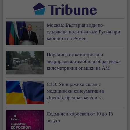
Москва: България води по-
сдържана политика към Русия при
кабинета на Румен
Поредица от катастрофи и
аварирали автомобили образуваха
километрични опашки на АМ
„Тракия“
СЗО: Унищожиха склад с
медицински консумативи в
Днепър, предназначени за
фронтовата линия
Седмичен хороскоп от 10 до 16
август