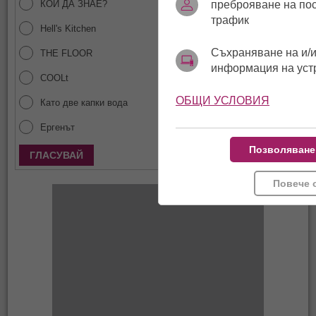
КОЙ ДА ЗНАЕ?
преброяване на по
трафик
Hell's Kitchen
Съхраняване на и/и
THE FLOOR
информация на уст
COOLt
ОБЩИ УСЛОВИЯ
Като две капки вода
Ергенът
Позволяване
Покажи резултати
Повече 