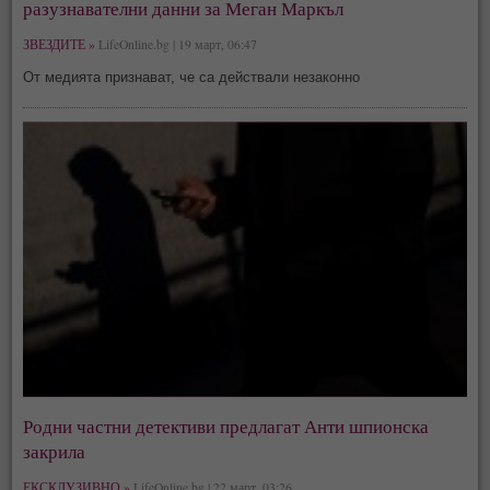
разузнавателни данни за Меган Маркъл
ЗВЕЗДИТЕ »
LifeOnline.bg | 19 март, 06:47
От медията признават, че са действали незаконно
Родни частни детективи предлагат Анти шпионска
закрила
ЕКСКЛУЗИВНО »
LifeOnline.bg | 22 март, 03:26