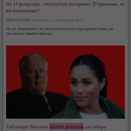
На 14 февруари – експертите разкриват 20 признака, че
ви изневеряват!
ПИКАНТЕРИИ »
LifeOnline.bg | 14 февруари, 08:01
Но не забравяйте, че неоснователните подозрения може да
застрашат вашата връзка
Таблоидът Sun наел
частен детектив
да събира