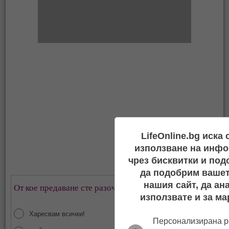
LifeOnline.bg иска
използване на инфо
чрез бисквитки и под
да подобрим вашет
нашия сайт, да ан
От кое предаване сте разочаровани най-много?
използвате и за ма
Харесвам всички!
Персонализирана р