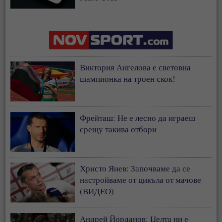
Виктория Ангелова е световна
шампионка на троен скок!
Фрейташ: Не е лесно да играеш
срещу такива отбори
Христо Янев: Започваме да се
настройваме от цикъла от мачове
(ВИДЕО)
Андрей Йорданов: Целта ни е