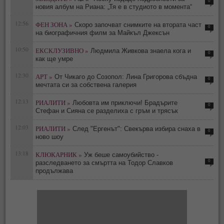
0
новия албум на Риана: „Тя е в студиото в момента“
12:56
ФЕН ЗОНА »
Скоро започват снимките на втората част
0
на биографичния филм за Майкъл Джексън
10:50
ЕКСКЛУЗИВНО »
Людмила Живкова знаела кога и
0
как ще умре
12:30
АРТ »
От Чикаго до Созопол: Лина Григорова сбъдна
0
мечтата си за собствена галерия
12:13
РИАЛИТИ »
Любовта им приключи! Брадърите
0
Стефан и Сияна се разделиха с гръм и трясък
12:03
РИАЛИТИ »
След "Ергенът": Свекърва избира снаха в
0
ново шоу
13:18
КЛЮКАРНИК »
Уж беше самоубийство -
0
разследването за смъртта на Тодор Славков
продължава