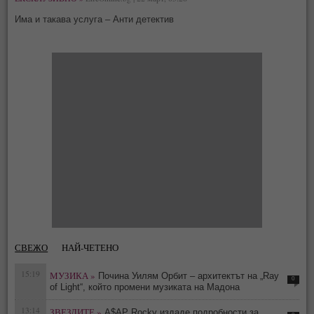
Има и такава услуга – Анти детектив
СВЕЖО
НАЙ-ЧЕТЕНО
15:19
МУЗИКА »
Почина Уилям Орбит – архитектът на „Ray
0
of Light“, който промени музиката на Мадона
13:14
ЗВЕЗДИТЕ »
A$AP Rocky издаде подробности за