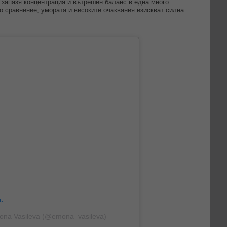
 запазя концентрация и вътрешен баланс в една много
о сравнение, умората и високите очаквания изискват силна
.
ona Vasileva (@emona_vasileva)