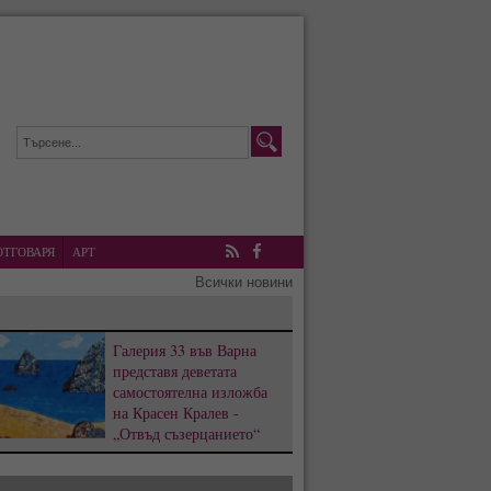
ОТГОВАРЯ
АРТ
RSS
Facebook
Всички новини
Галерия 33 във Варна
представя деветата
самостоятелна изложба
на Красен Кралев -
„Отвъд съзерцанието“