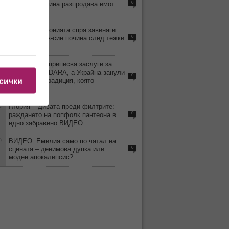
Павлов? Дарина разпродава имот
0
след имот!
1
Перото на иронията спря завинаги:
Любен Дилов-син почина след тежки
0
усложнения
8
Киркоров си приписва заслуги за
победата на DARA, а Украйна занули
0
България - традиция, която
сички
продължава!
2
Глория – Дивата преди филтрите:
раждането на попфолк пантеона в
0
едно забравено ВИДЕО
0
ВИДЕО: Емилия само по чатал на
сцената – денимова дупка или
0
моден апокалипсис?