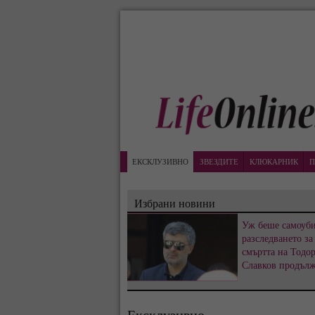
ЕКСКЛУЗИВНО
ЗВЕЗДИТЕ
КЛЮКАРНИК
П
Избрани новини
Уж беше самоуби
разследването за
смъртта на Тодо
Славков продъл
Ексклузивно