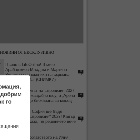
НОВИНИ ОТ ЕКСКЛУЗИВНО
2
Първо в LifeOnline! Вълчо
Арабаджиев Младши и Мартина
0
Русимова сe oжениха на скромна
плажна сватба! (СНИМКИ)
ормация,
5
Изтече графикът на Евровизия 2027:
подобрим
София готви мащабно шоу, а „Арена
0
8888“ ще бъде блокирана за месец
к го
1
Издадоха се: София ще бъде
домакин на „Евровизия“ 2027! Кадър
0
от БНТ подсказа, че решението вече
осещения
е взето
6
Стопи ли се богатството на Илия