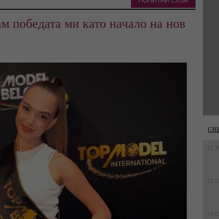
ПОПИТАЙ ЕЛЗА
м победата ми като начало на нов
СВ
12:3
12:1
12:0