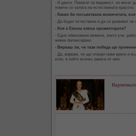
- И двете. Помагат за видимост, но могат 
повече се залага на естествената красота.
- Какво би посъветвала момичетата, ко
- Да бъдат естествени и да се развиват не
- Коя е Емона извън прожекторите?
- Едно обикновено момиче, което учи, рабо
живее балансирано.
- Вярваш ли, че тази победа ще промени
- Да, вярвам, че ще отвори нови врати и в
етап, в който всичко зависи от мен.
Варненката