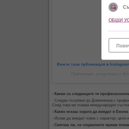
Съ
ОБЩИ У
Пове
Вижте тази публикация в Instagram
Публикация, споделена от Em
- Какви са следващите ти професионалн
- Следва пътуване до Доминикана с профес
След това ме очаква международно състез
- Какво искаш хората да виждат в Емона
- Искам да виждат човек с характер, цели 
- Смяташ ли, че социалните мрежи пома