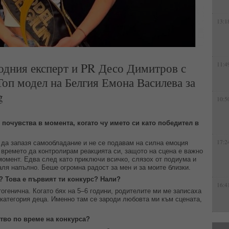
13:1
одния експерт и PR Десо Димитров с
11:4
Топ модел на Белгия Емона Василева за
g
10:5
 почувства в момента, когато чу името си като победител в
17:2
м да запазя самообладание и не се подавам на силна емоция
 времето да контролирам реакцията си, защото на сцена е важно
омент. Едва след като приключи всичко, слязох от подиума и
аля напълно. Беше огромна радост за мен и за моите близки.
а? Това е първият ти конкурс? Нали?
16:4
огенична. Когато бях на 5–6 години, родителите ми ме записаха
 категория деца. Именно там се зароди любовта ми към сцената,
ство по време на конкурса?