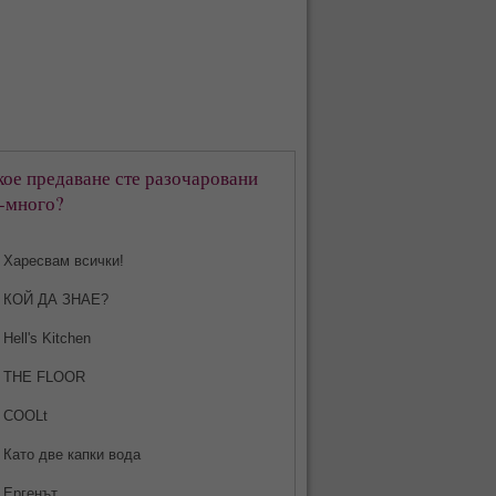
кое предаване сте разочаровани
-много?
Харесвам всички!
КОЙ ДА ЗНАЕ?
Hell's Kitchen
THE FLOOR
COOLt
Като две капки вода
Ергенът