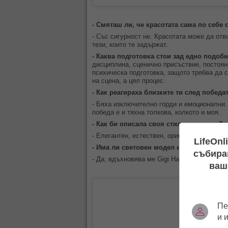
- Смяташ ли, че красотата сама по себе 
- Със сигурност не. Красотата може да от
тези, които те задържат.
- Каква подготовка стои зад едно подо
дисциплина, сценично присъствие, постоян
психическа подготовка, защото трябва да 
на сцена, а цял процес.
- Как реагираха близките ти след победа
- Бяха изключително горди и емоционални. 
победа е и тяхна толкова, колкото и моя.
- Как би описала своя стил с три думи?
- Елегантен, естествен, оригинален.
LifeOnl
- Има ли световен модел или дизайнер, 
събиран
- Да, вдъхновява ме Gigi Hadid.
ваш
Пе
и 