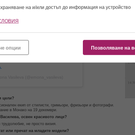
храняване на и/или достъп до информация на устройство
15:0
СЛОВИЯ
12:5
че опции
Позволяване на в
13:4
.
ona Vasileva (@emona_vasileva)
14:3
и цели?
ионален екип от стилисти, гримьори, фризьори и фотографи.
ание в Монако на 19 декември.
 Василева, освен красивото лице?
и трудолюбие, не просто визия.
гат или пречат на младите модели?