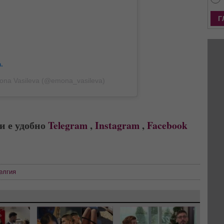
.
ona Vasileva (@emona_vasileva)
и е удобно
Telegram
,
Instagram
,
Facebook
елгия