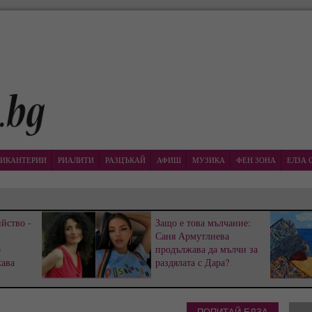
ИКАНТЕРИИ
РИАЛИТИ
РАЗЦЪКАЙ
АФИШ
МУЗИКА
ФЕН ЗОНА
ЕЛЗА 
йство -
Защо е това мълчание:
Саня Армутлиева
р
продължава да мълчи за
жава
раздялата с Дара?