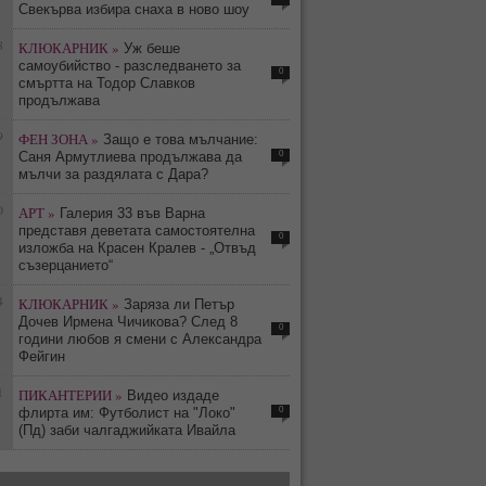
Свекърва избира снаха в ново шоу
8
КЛЮКАРНИК »
Уж беше
самоубийство - разследването за
0
смъртта на Тодор Славков
продължава
9
ФЕН ЗОНА »
Защо е това мълчание:
0
Саня Армутлиева продължава да
мълчи за раздялата с Дара?
0
АРТ »
Галерия 33 във Варна
представя деветата самостоятелна
0
изложба на Красен Кралев - „Отвъд
съзерцанието“
4
КЛЮКАРНИК »
Заряза ли Петър
Дочев Ирмена Чичикова? След 8
0
години любов я смени с Александра
Фейгин
1
ПИКАНТЕРИИ »
Видео издаде
0
флирта им: Футболист на "Локо"
(Пд) заби чалгаджийката Ивайла