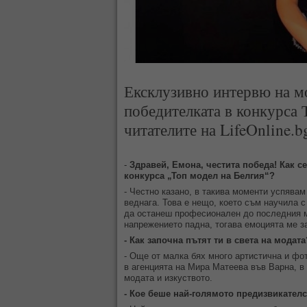
Ексклузивно интервю на м
победителката в конкурса 
читателите на LifeOnline.b
-
Здравей, Емона, честита победа! Как се
конкурса „Топ модел на Белгия“?
- Честно казано, в такива моменти успява
веднага. Това е нещо, което съм научила с
да останеш професионален до последния м
напрежението падна, тогава емоцията ме з
- Как започна пътят ти в света на модат
- Още от малка бях много артистична и фот
в агенцията на Мира Матеева във Варна, в
модата и изкуството.
- Кое беше най-голямото предизвикател