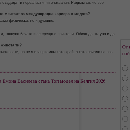
да създадат и нереалистични очаквания. Радвам се, че все
ито мечтаят за международна кариера в модата?
 само физически, но и духовно.
ти, танцува бачата и се среща с приятели. Обича да пътува и да
 живота ти?
От 
ъзможности, но не я възприемам като край, а като начало на нов
най
 Емона Василева стана Топ модел на Белгия 2026