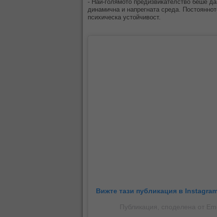
- Най-голямото предизвикателство беше да
динамична и напрегната среда. Постояннот
психическа устойчивост.
Вижте тази публикация в Instagram
Публикация, споделена от Em