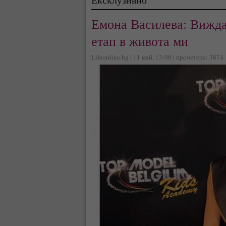
Емона Василева: Вижда
етап в живота ми
Lifeonline.bg | 11 май, 13:00 | прочетена: 3874