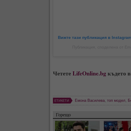
Вижте тази публикация в Instagram
Публикация, споделена от Em
Четете
LifeOnline.bg
където в
Емона Василева
,
топ модел
,
Б
ЕТИКЕТИ
Горещо