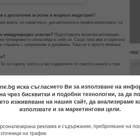
си е достатъчна за успех в модната индустрия?
вори врата, но характерът, дисциплината и професионализмът са
бно международно участие?
Подготовката включва мотивация,
ни тренировки и силна вяра в себе си. Също така има и сериозна
се справяш с напрежение и динамика. Това не е просто явяване
ОЩЕ 
та?
12:3
Те са хората, които са ме подкрепяли от самото начало и тази
ine.bg иска съгласието Ви за използване на инф
13:1
който те вдъхновява?
а чрез бисквитки и подобни технологии, за да 
ето изживяване на нашия сайт, да анализираме ка
използвате и за маркетингови цели.
16:0
рсонализирана реклама и съдържание, преброяване на п
източници на трафик
16:0