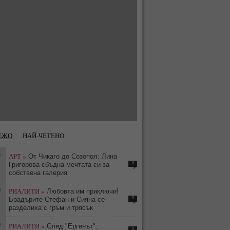
ЕЖО
НАЙ-ЧЕТЕНО
0
АРТ »
От Чикаго до Созопол: Лина
0
Григорова сбъдна мечтата си за
собствена галерия
3
РИАЛИТИ »
Любовта им приключи!
0
Брадърите Стефан и Сияна се
разделиха с гръм и трясък
3
РИАЛИТИ »
След "Ергенът":
0