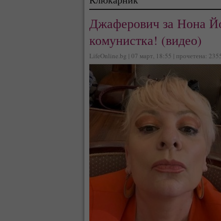
Джаферович за Нона Йо
комунистка! (видео)
LifeOnline.bg | 07 март, 18:55 | прочетена: 235