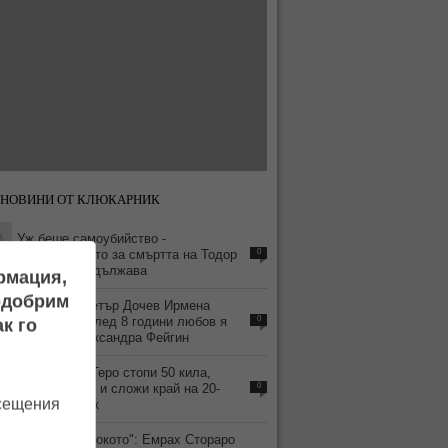
 НОВИНИ ОТ КЛЮКАРНИК
8
Уж беше самоубийство -
разследването за смъртта на Тодор
0
Славков продължава
ормация,
подобрим
4
Заряза ли Петър Дочев Ирмена
Чичикова? След 8 години любов я
0
к го
смени с Александра Фейгин
3
Нова жена? Геро стопи 50 кила,
подмлади се и сложи край на 20-
0
осещения
годишен брак
9
Къна на „Високото": Емрах Стораро