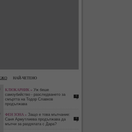
ЕЖО
НАЙ-ЧЕТЕНО
8
КЛЮКАРНИК »
Уж беше
самоубийство - разследването за
0
смъртта на Тодор Славков
продължава
9
ФЕН ЗОНА »
Защо е това мълчание:
0
Саня Армутлиева продължава да
мълчи за раздялата с Дара?