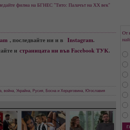
едайте филма на БГНЕС "Тито: Палачът на ХХ век"
От 
ram
, последвайте ни и в
Instagram
.
най
сайте и
страницата ни във Facebook ТУК
.
а
,
война
,
Украйна
,
Русия
,
Босна и Херцеговина
,
Югославия