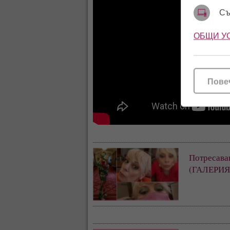
Съ
ОБЩИ У
Пове
Потресава
(ГАЛЕРИЯ