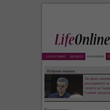
ЕКСКЛУЗИВНО
ЗВЕЗДИТЕ
КЛЮКАРНИК
П
Избрани новини
Уж беше самоуби
разследването за
смъртта на Тодо
Славков продъл
Клюкарник