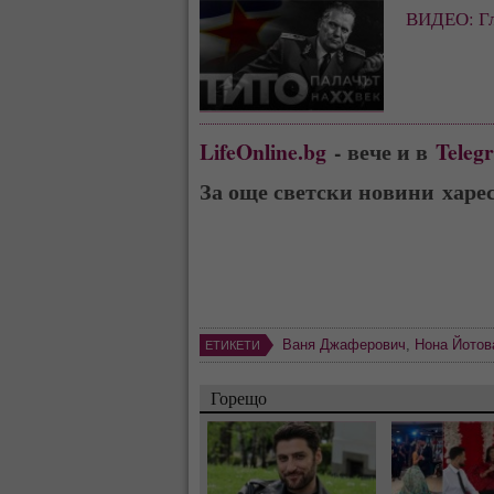
ВИДЕО: Гл
LifeOnline.bg
- вече и в
Teleg
За още светски новини харе
Ваня Джаферович
,
Нона Йотов
ЕТИКЕТИ
Горещо