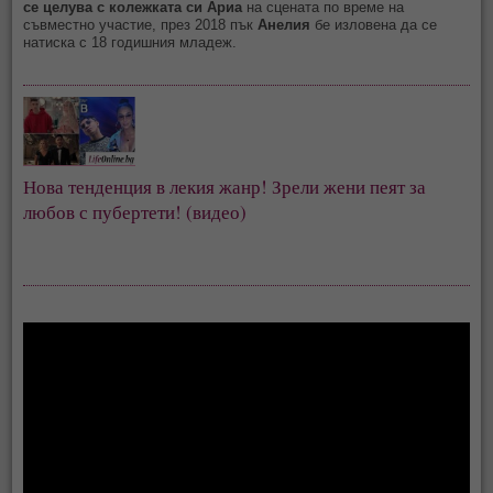
се целува с колежката си
Ариа
на сцената по време на
съвместно участие, през 2018 пък
Анелия
бе изловена да се
натиска с 18 годишния младеж.
Нова тенденция в лекия жанр! Зрели жени пеят за 
любов с пубертети! (видео)