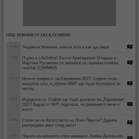
ОЩЕ НОВИНИ ОТ ЕКСКЛУЗИВНО
10:50
Людмила Живкова знаела кога и как ще умре
0
12:32
Първо в LifeOnline! Вълчо Арабаджиев Младши и
Мартина Русимова сe oжениха на скромна плажна
0
сватба! (СНИМКИ)
13:15
Изтече графикът на Евровизия 2027: София готви
мащабно шоу, а „Арена 8888“ ще бъде блокирана за
0
месец
16:01
Издадоха се: София ще бъде домакин на „Евровизия“
2027! Кадър от БНТ подсказа, че решението вече е
0
взето
16:06
Стопи ли се богатството на Илия Павлов? Дарина
0
разпродава имот след имот!
15:01
Перото на иронията спря завинаги: Любен Дилов-син
0