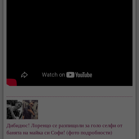
Дибидюс! Лоренцо сe разпищоли за голо селфи от 
банята на майка си Софи! (фото подробности)