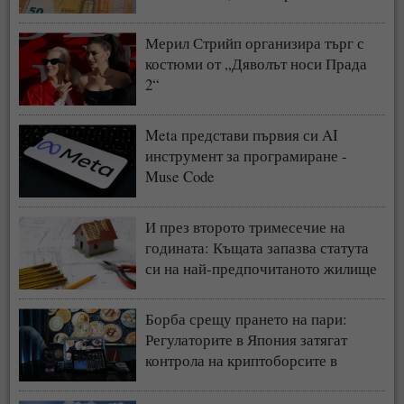
Мерил Стрийп организира търг с
костюми от „Дяволът носи Прада
2“
Meta представи първия си AI
инструмент за програмиране -
Muse Code
И през второто тримесечие на
годината: Къщата запазва статута
си на най-предпочитаното жилище
у нас
Борба срещу прането на пари:
Регулаторите в Япония затягат
контрола на криптоборсите в
страната