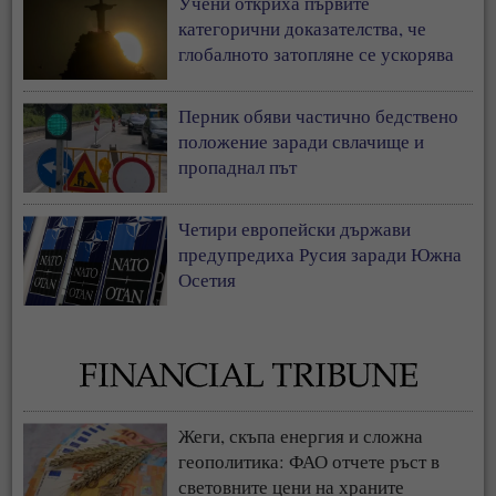
Учени откриха първите
категорични доказателства, че
глобалното затопляне се ускорява
Перник обяви частично бедствено
положение заради свлачище и
пропаднал път
Четири европейски държави
предупредиха Русия заради Южна
Осетия
Жеги, скъпа енергия и сложна
геополитика: ФАО отчете ръст в
световните цени на храните