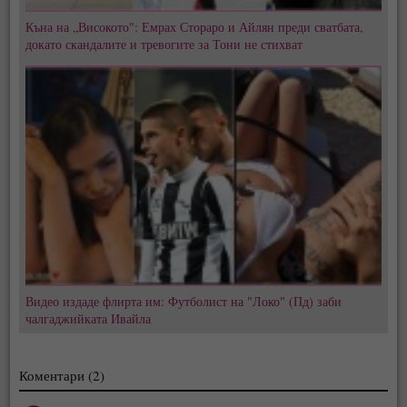
Къна на „Високото": Емрах Стораро и Айлян преди сватбата,
докато скандалите и тревогите за Тони не стихват
Видео издаде флирта им: Футболист на "Локо" (Пд) заби
чалгаджийката Ивайла
Коментари (2)