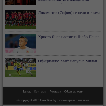
сексуални забавления на съдии
Локомотив (София) се цели в трима
Христо Янев настигна Любо Пенев
Официално: Халф напусна Милан
За нас
Контакти
Реклама
Общи условия
© Copyright 2026
lifeonline.bg
. Всички права запазени.