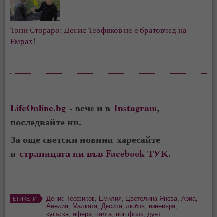
Тони Стораро: Денис Теофиков не е братовчед на 
Емрах!
LifeOnline.bg
- вече и в
Instagram
,
последвайте ни.
За още светски новини харесайте
и
страницата ни във Facebook ТУК
.
Денис Теофиков
,
Емилия
,
Цветелина Янева
,
Ариа
,
ЕТИКЕТИ
Анелия
,
Малката
,
Десита
,
любов
,
изневяра
,
кугърка
,
афера
,
чалга
,
поп фолк
,
дует