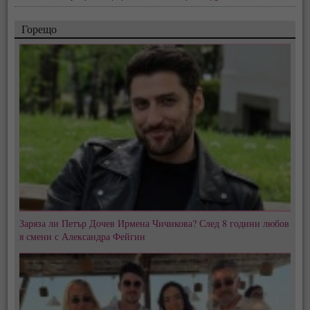
Горещо
Заряза ли Петър Дочев Ирмена Чичикова? След 8 години любов
я смени с Александра Фейгин