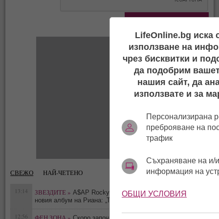
LifeOnline.bg иска
използване на инфо
чрез бисквитки и под
да подобрим вашет
нашия сайт, да ан
използвате и за ма
Персонализирана р
преброяване на по
трафик
Съхраняване на и/и
информация на уст
СВЕЖО
НАЙ-ЧЕТЕНО
13:14
ЗВЕЗДИТЕ »
A$AP Rocky издаде подробности за
ОБЩИ УСЛОВИЯ
0
новия албум на Риана: „Тя е в студиото в момента“
12:56
ФЕН ЗОНА »
Скоро започват снимките на втората част