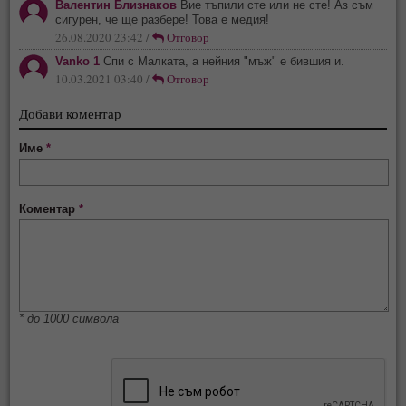
Валентин Близнаков
Вие тъпили сте или не сте! Аз съм
сигурен, че ще разбере! Това е медия!
26.08.2020 23:42 /
Отговор
Vanko 1
Спи с Малката, а нейния "мъж" е бившия и.
10.03.2021 03:40 /
Отговор
Добави коментар
Име
*
Коментар
*
* до 1000 символа