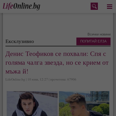
Меню
Всички новини
Ексклузивно
ПОПИТАЙ ЕЛЗА
Денис Теофиков се похвали: Спя с
голяма чалга звезда, но се крием от
мъжа й!
LifeOnline.bg | 10 юни, 12:27 | прочетена: 67906