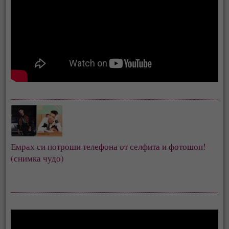
Емрах си потроши телефона от селфита и фотошоп! 
(снимка чудо)