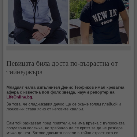
Певицата била доста по-възрастна от
тийнеджъра
Младият чалга изпълнител Денис Теофиков имал креватна
афера с известна поп фолк звезда, научи репортер на
LifeOnline.bg
.
За това, че сладникавия дечко ще се окаже голям плейбой и
любовник става ясно от неговите хвалби.
Сам той разказвал пред приятели, че има връзка с въпросната
популярна колежка, но трябвало да се крият за да не разбере
мъжа до нея. Затова двамата пазели в тайна страстната си