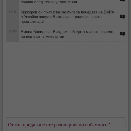
почина след тежки усложнения
12:58
Киркоров си приписва заслуги за победата на DARA,
а Украйна занули България - традиция, която
0
продължава!
13:00
Емона Василева: Виждам победата ми като начало
0
на нов етап в живота ми
От кое предаване сте разочаровани най-много?