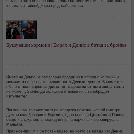
връзка, която се основавала само на животински секс инстинкти,
хвалел се тийнейджъра пред наборите си.
Бушуващи хормони! Емрах и Денис в битка за бройки
Името на Денис бе замесвано предимно в афери с колежки и
момичета на неговата възраст като
Десита
, досега. В момента
обаче става въпрос за
доста по-възрастна от него жена
, която
не може публично да афишира отношения с голобрадия
изпълнител.
Поглед към творчеството на младежа показва, че той има три
дуетни колаборации с
Емилия
, една песен с
Цветелина Янева
,
също и с Джулия, а последно пусна парче за коронавируса с
Малката
.
През ноември м.г. се появи видео, на което се вижда как
Денис