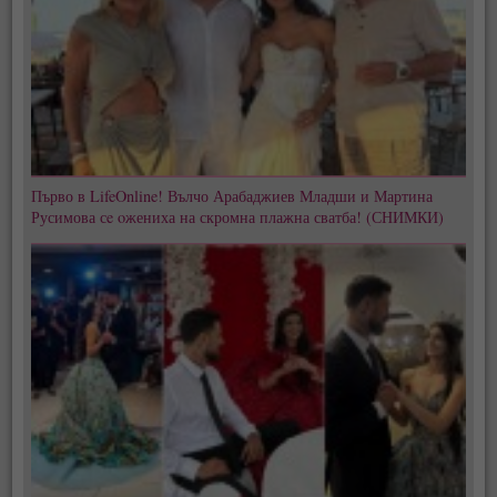
Първо в LifeOnline! Вълчо Арабаджиев Младши и Мартина
Русимова сe oжениха на скромна плажна сватба! (СНИМКИ)