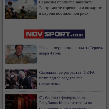
Сериозна пропаст в защитата:
Екстремните горещини и пожарите
в Европа поставят под риск
застрахователния модел
Геша намери нова звезда за Тервел,
вкара 4 гола
Скандалът се разраства: УЕФА
потвърди за раздяла със
служителка
Футболната федерация на
Република Корея отговори на
обвиненията, че е плащала за