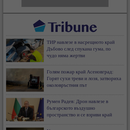
ТИР навлезе в насрещното край
Дъбово след спукана гума, по
чудо няма жертви
Голям пожар край Асеновград:
Горят сухи треви и лозя, затвориха
околовръстния път
Румен Радев: Дрон навлезе в
българското въздушно
пространство и се взриви край
границата с Румъния