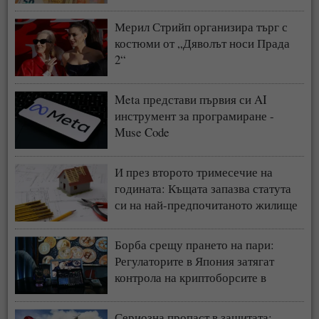
Мерил Стрийп организира търг с
костюми от „Дяволът носи Прада
2“
Meta представи първия си AI
инструмент за програмиране -
Muse Code
И през второто тримесечие на
годината: Къщата запазва статута
си на най-предпочитаното жилище
у нас
Борба срещу прането на пари:
Регулаторите в Япония затягат
контрола на криптоборсите в
страната
Сериозна пропаст в защитата: