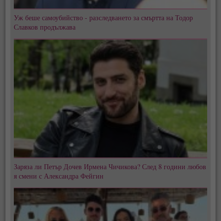
Уж беше самоубийство - разследването за смъртта на Тодор
Славков продължава
Заряза ли Петър Дочев Ирмена Чичикова? След 8 години любов
я смени с Александра Фейгин