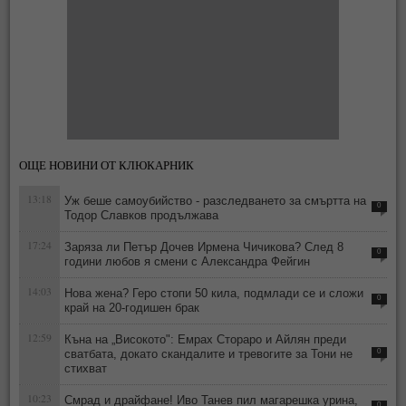
ОЩЕ НОВИНИ ОТ КЛЮКАРНИК
13:18
Уж беше самоубийство - разследването за смъртта на
0
Тодор Славков продължава
17:24
Заряза ли Петър Дочев Ирмена Чичикова? След 8
0
години любов я смени с Александра Фейгин
14:03
Нова жена? Геро стопи 50 кила, подмлади се и сложи
0
край на 20-годишен брак
12:59
Къна на „Високото": Емрах Стораро и Айлян преди
сватбата, докато скандалите и тревогите за Тони не
0
стихват
10:23
Смрад и драйфане! Иво Танев пил магарешка урина,
0