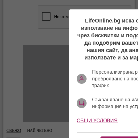
LifeOnline.bg иска
използване на инфо
чрез бисквитки и под
да подобрим вашет
нашия сайт, да ан
използвате и за ма
Персонализирана р
преброяване на по
трафик
Съхраняване на и/и
информация на уст
ОБЩИ УСЛОВИЯ
СВЕЖО
НАЙ-ЧЕТЕНО