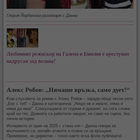
Глория Йорданова разговаря с Данна
Любимият режисьор на Галена и Емилия е арестуван
надрусан зад волана!
Алекс Робов: „Нямаше връзка, само дует!“
Към слуховете за роман с Алекс Робов – заради общи песни като
„Бях с теб“ – Данна е категорична: „Нищо не е имало, няма и
няма да има!“. Спекулациите от години я дразнят, но сега сложи
край на тях. Двамата са работили заедно, но само на сцена, без
лични истории.
Интервюто от края на 2025 г. стана хит – Данна говори за
мълчанието си, онлайн атаките и плана си за връщане.
Премерено, но директно – точно както иска фолк публиката!