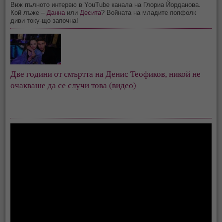
Виж пълното интервю в YouTube канала на Глориа Йорданова.
Кой лъже –
Данна
или
Десита
? Войната на младите попфолк
диви току-що започна!
Две години от смъртта на Денис Теофиков, никой не
очакваше да се случи това (видео)