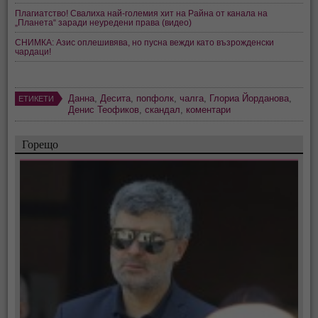
Плагиатство! Свалиха най-големия хит на Райна от канала на
„Планета“ заради неуредени права (видео)
СНИМКА: Азис оплешивява, но пусна вежди като възрожденски
чардаци!
Данна
,
Десита
,
попфолк
,
чалга
,
Глориа Йорданова
,
ЕТИКЕТИ
Денис Теофиков
,
скандал
,
коментари
Горещо