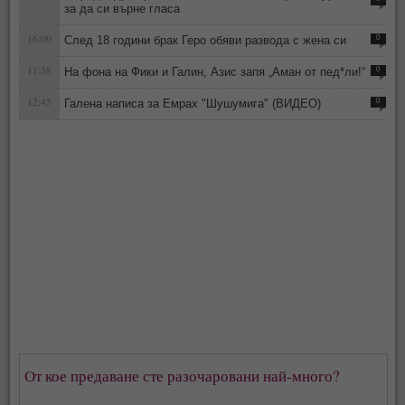
за да си върне гласа
16:00
След 18 години брак Геро обяви развода с жена си
0
11:58
На фона на Фики и Галин, Азис запя „Аман от пед*ли!“
0
12:45
Галена написа за Емрах "Шушумига" (ВИДЕО)
0
От кое предаване сте разочаровани най-много?