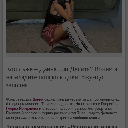
Кой лъже – Данна или Десита? Войната
на младите попфолк диви току-що
започна!
Фолк звездата
Данна
седна пред камерата за да проговори след
6 години мълчание. Тя избра подкаста „На по чашка с Глориа“ на
Глориа Йорданова
и отговори на всеки въпрос без увъртане.
Първото ѝ голямо интервю разтърси YouTube, където феновете
се впуснаха в коментари за интриги и любовни клюки.
Десита в коментарите: „Ревнува от успеха