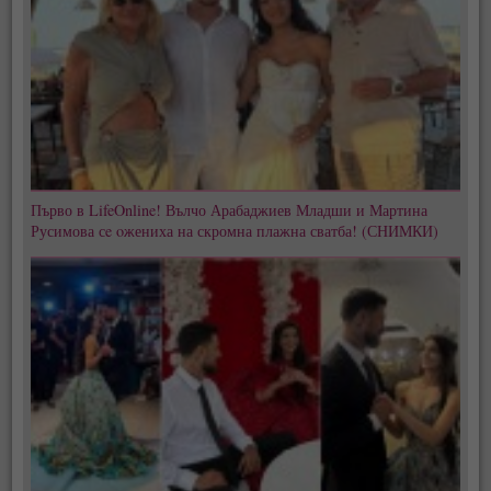
Първо в LifeOnline! Вълчо Арабаджиев Младши и Мартина
Русимова сe oжениха на скромна плажна сватба! (СНИМКИ)