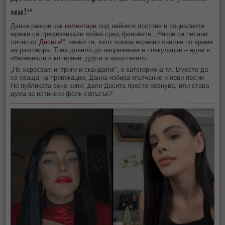
ми!“
Данна разкри как
коментари
под нейните постове в социалните
мрежи са предизвикали война сред феновете. „Някои са писани
лично от
Десита
!“, заяви тя, като показа екранни снимки по време
на разговора. Това довело до напрежение и спекулации – едни я
обвинявали в копиране, други я защитавали.
„Не харесвам интриги и скандали!“, е категорична тя. Вместо да
се хваща на провокации, Данна избира мълчание и нови песни.
Но публиката вече кипи: дали Десита просто ревнува, или става
дума за истински фолк сблъсък?