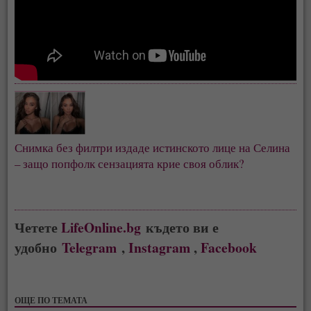
Снимка без филтри издаде истинското лице на Селина
– защо попфолк сензацията крие своя облик?
Четете
LifeOnline.bg
където ви е
удобно
Telegram
,
Instagram
,
Facebook
ОЩЕ ПО ТЕМАТА