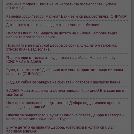
Майчина гордост: Синът на Рени постигна голям спортен успех!
(СНИМКИ)
Камелия „роди“ второ! Малкият Баян вече си има сестричка (СНИМКА)
Дете стои в дъното на раздялата на Анелия с бившия!
Първо в LifeOnline! Бащата на детето на Симона Загорова търка
наровете в затвора за обир!
Психиката й не издържа! Дебора се срина, след като я заловиха
отново пияна зад волана!
Първи кадри от голямата луда гръцка сватба на Мария в Корфу
(СНИМКИ и ВИДЕО)
Ружа, това ти ли си? Двойничка или самата криптокралица се появи
на парти (СНИМКИ)
ВИДЕО: Райна се завърна на сцената и потресе с фалшиво пеене
ВИДЕО: Мара отварачката сключи пореден брак днес! Ето къде ще е
сватбата!
На закрито заседание съдът остави Дебора под домашен арест с
проследяваща гривна!
Опасна за обществото! Съдът в Поморие оставя Дебора в затвора –
певицата ще чака обжалване в Бургас!
Вижте детето на пияната Дебора, което вози в колата си с 3,14
промила! (снимка)