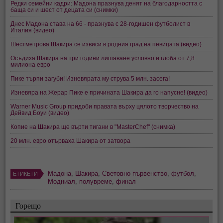
Редки семейни кадри: Мадона празнува денят на благодарността с
баща си и шест от децата си (снимки)
Днес Мадона става на 66 - празнува с 28-годишен футболист в
Италия (видео)
Шестметрова Шакира се извиси в родния град на певицата (видео)
Oсъдиха Шакира на три години лишаване условно и глоба от 7,8
милиона евро
Пике търпи загуби! Изневярата му струва 5 млн. засега!
Изневяра на Жерар Пике е причината Шакира да го напусне! (видео)
Warner Music Group придоби правата върху цялото творчество на
Дейвид Боуи (видео)
Копие на Шакира ще върти тигани в "MasterChef" (снимка)
20 млн. евро отърваха Шакира от затвора
Мадона
,
Шакира
,
Световно първенство
,
футбол
,
ЕТИКЕТИ
Модниал
,
полувреме
,
финал
Горещо