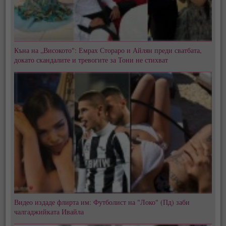
Къна на „Високото": Емрах Стораро и Айлян преди сватбата,
докато скандалите и тревогите за Тони не стихват
Видео издаде флирта им: Футболист на "Локо" (Пд) заби
чалгаджийката Ивайла