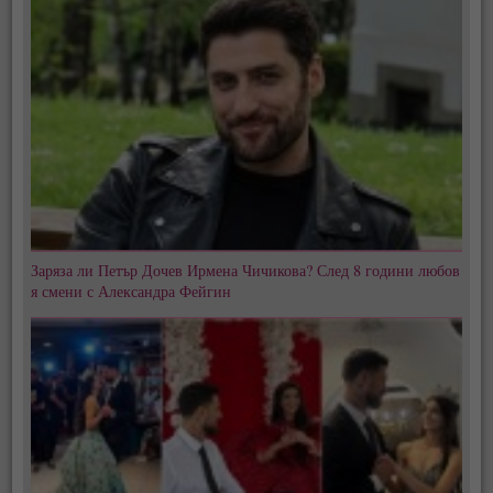
Заряза ли Петър Дочев Ирмена Чичикова? След 8 години любов
я смени с Александра Фейгин