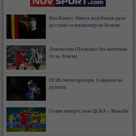
Ван Бомел: Нямах колебания дали
да стана селекционер на Белгия
Локомотив (Пловдив) без капитана
си за Левски
ПСЖ сменя вратари, Софанов на
дузпата
Голям интерес към ЦСКА – Макаби