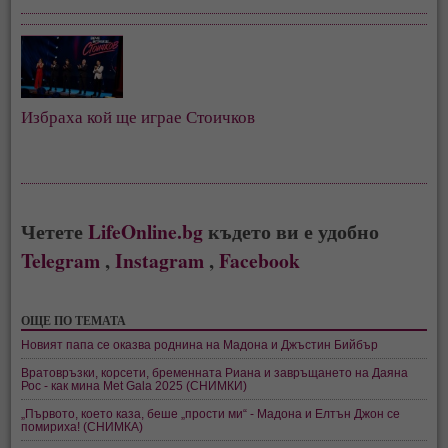
Избраха кой ще играе Стоичков
Четете
LifeOnline.bg
където ви е удобно
Telegram
,
Instagram
,
Facebook
ОЩЕ ПО ТЕМАТА
Новият папа се оказва роднина на Мадона и Джъстин Бийбър
Вратовръзки, корсети, бременната Риана и завръщането на Даяна
Рос - как мина Met Gala 2025 (СНИМКИ)
„Първото, което каза, беше „прости ми“ - Мадона и Елтън Джон се
помириха! (СНИМКА)