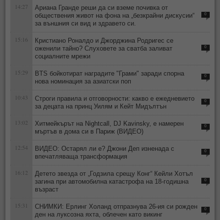
14:27
Ариана Гранде реши да си вземе почивка от
обществения живот на фона на „безкрайни дискусии“
0
за външния си вид и здравето си.
15:16
Кристиано Роналдо и Джорджина Родригес се
оженили тайно? Слуховете за сватба заливат
0
социалните мрежи
15:29
BTS бойкотират наградите "Грами" заради спорна
0
нова номинация за азиатски поп
10:43
Строги правила и отговорности: какво е ежедневието
0
за децата на принц Уилям и Кейт Мидълтън
13:02
Хитмейкърът на Nightcall, DJ Kavinsky, е намерен
0
мъртъв в дома си в Париж (ВИДЕО)
12:54
ВИДЕО: Остарял ли е? Джони Деп изненада с
0
впечатляваща трансформация
16:12
Детето звезда от „Годзила срещу Конг“ Кейли Хотъл
загина при автомобилна катастрофа на 18-годишна
0
възраст
15:31
СНИМКИ: Ерлинг Холанд отпразнува 26-ия си рожден
0
ден на луксозна яхта, облечен като викинг