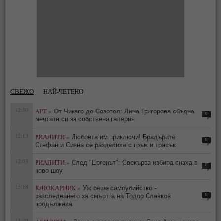
СВЕЖО
НАЙ-ЧЕТЕНО
12:30
АРТ »
От Чикаго до Созопол: Лина Григорова сбъдна
0
мечтата си за собствена галерия
12:13
РИАЛИТИ »
Любовта им приключи! Брадърите
0
Стефан и Сияна се разделиха с гръм и трясък
12:03
РИАЛИТИ »
След "Ергенът": Свекърва избира снаха в
0
ново шоу
13:18
КЛЮКАРНИК »
Уж беше самоубийство -
0
разследването за смъртта на Тодор Славков
продължава
11:49