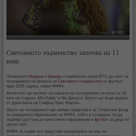
Снимка:
БГНЕС
Световното първенство започва на 11
юни
Попиконите
Мадона
и
Шакира
и корейската група BTS ще пеят на
полувремето на финала на
Световното първенство
по футбол
през 2026 година, обяви ФИФА.
Артистите ще излязат на сцената на полувремето на мача на 19
юли на стадион „МетЛайф“ в Ню Джърси. Шоуто ще бъде водено
от фронтмена на Coldplay Крис Мартин.
Шоуто на полувремето ще набере средства и за Глобалния фонд
за гражданско образование на ФИФА, който е създаден, за да
подобри достъпа до качествено образование и
футбол
за деца по
целия свят.
ФИФА за първи път представи концепцията за шоу на