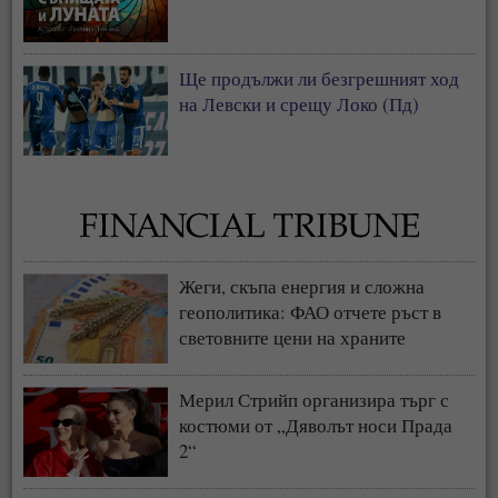
Ще продължи ли безгрешният ход
на Левски и срещу Локо (Пд)
Жеги, скъпа енергия и сложна
геополитика: ФАО отчете ръст в
световните цени на храните
Мерил Стрийп организира търг с
костюми от „Дяволът носи Прада
2“