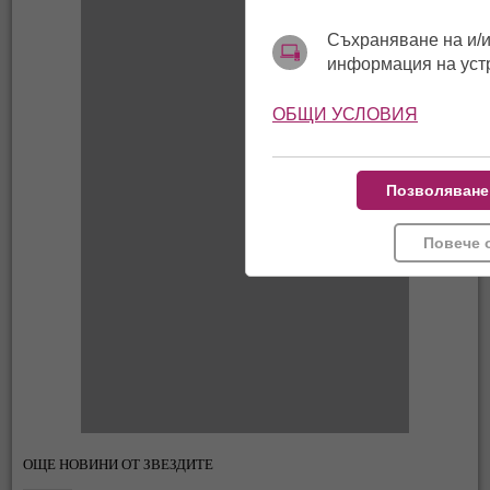
Съхраняване на и/и
информация на уст
ОБЩИ УСЛОВИЯ
Позволяване
Повече 
ОЩЕ НОВИНИ ОТ ЗВЕЗДИТЕ