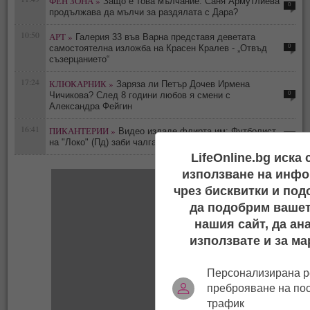
ФЕН ЗОНА »
Защо е това мълчание: Саня Армутлиева
0
продължава да мълчи за раздялата с Дара?
10:50
АРТ »
Галерия 33 във Варна представя деветата
0
самостоятелна изложба на Красен Кралев - „Отвъд
съзерцанието“
17:24
КЛЮКАРНИК »
Заряза ли Петър Дочев Ирмена
0
Чичикова? След 8 години любов я смени с
Александра Фейгин
16:41
ПИКАНТЕРИИ »
Видео издаде флирта им: Футболист
0
на "Локо" (Пд) заби чалгаджийката Ивайла
LifeOnline.bg иска
използване на инфо
чрез бисквитки и под
да подобрим вашет
нашия сайт, да ан
използвате и за ма
Персонализирана р
преброяване на по
трафик