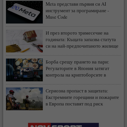
Meta представи първия си AI
инструмент за програмиране -
Muse Code
И през второто тримесечие на
годината: Къщата запазва статута
си на най-предпочитаното жилище
у нас
Борба срещу прането на пари:
Регулаторите в Япония затягат
контрола на криптоборсите в
страната
Сериозна пропаст в защитата:
Екстремните горещини и пожарите
в Европа поставят под риск
застрахователния модел