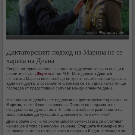
Снимка:
Фермата / btv
Диктаторският подход на Марина не се
хареса на Диана
Свиреп интернационален скандал между жени започна снощи в
риалити шоуто
„Фермата“
по бТВ. Македонката
Диана
и
чеченката Марина вече въобще не крият негативните си чувства
една към друга, а останалите фермери се зачудиха какво ли ще
последва от предстоящия сблъсък между огнените дами.
Македонското девойче се подразни на диктаторските прийоми на
Марина
, която беше посочена за Фермер на седмицата от
отпадналия на дуела Тома. Тя веднага забрани разговорите на
маса и искаше да чува само „дрънкането на лъжичките“.
Диана обаче скочи, че около масата семействата се сплотяват
най-добре и това са ненужни забрани.
Старшата Фермерка
пък
не пропусна да си го върне като я събуди и й вдигна скандал за