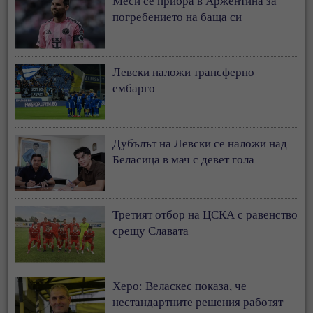
Меси се прибра в Аржентина за
погребението на баща си
Левски наложи трансферно
ембарго
Дубълът на Левски се наложи над
Беласица в мач с девет гола
Третият отбор на ЦСКА с равенство
срещу Славата
Херо: Веласкес показа, че
нестандартните решения работят