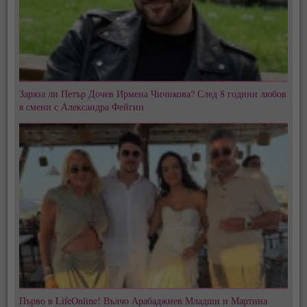
Заряза ли Петър Дочев Ирмена Чичикова? След 8 години любов
я смени с Александра Фейгин
Първо в LifeOnline! Вълчо Арабаджиев Младши и Мартина