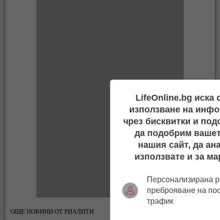
LifeOnline.bg иска
използване на инфо
чрез бисквитки и под
да подобрим вашет
нашия сайт, да ан
използвате и за ма
Персонализирана р
преброяване на по
трафик
ОЩЕ НОВИНИ ОТ РИАЛИТИ