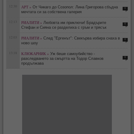
12:30
АРТ »
От Чикаго до Созопол: Лина Григорова сбъдна
0
мечтата си за собствена галерия
12:13
РИАЛИТИ »
Любовта им приключи! Брадърите
0
Стефан и Сияна се разделиха с гръм и трясък
12:03
РИАЛИТИ »
След "Ергенът": Свекърва избира снаха в
0
ново шоу
13:18
КЛЮКАРНИК »
Уж беше самоубийство -
0
разследването за смъртта на Тодор Славков
продължава