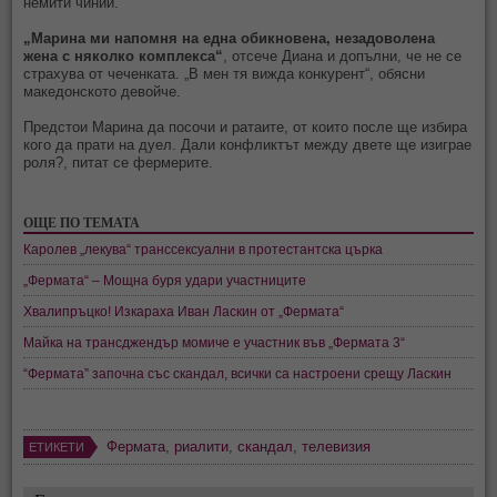
немити чинии.
„Марина ми напомня на една обикновена, незадоволена
жена с няколко комплекса“
, отсече Диана и допълни, че не се
страхува от чеченката. „В мен тя вижда конкурент“, обясни
македонското девойче.
Предстои Марина да посочи и ратаите, от които после ще избира
кого да прати на дуел. Дали конфликтът между двете ще изиграе
роля?, питат се фермерите.
ОЩЕ ПО ТЕМАТА
Каролев „лекува“ транссексуални в протестантска църка
„Фермата“ – Мощна буря удари участниците
Хвалипръцко! Изкараха Иван Ласкин от „Фермата“
Майка на трансджендър момиче е участник във „Фермата 3“
“Фермата” започна със скандал, всички са настроени срещу Ласкин
Фермата
,
риалити
,
скандал
,
телевизия
ЕТИКЕТИ