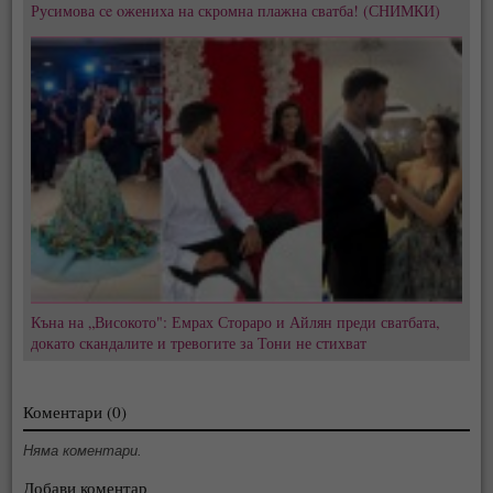
Русимова сe oжениха на скромна плажна сватба! (СНИМКИ)
Къна на „Високото": Емрах Стораро и Айлян преди сватбата,
докато скандалите и тревогите за Тони не стихват
Коментари (0)
Няма коментари.
Добави коментар