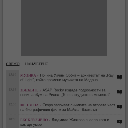
СВЕЖО
НАЙ-ЧЕТЕНО
15:19
МУЗИКА »
Почина Уилям Орбит – архитектът на „Ray
0
of Light“, който промени музиката на Мадона
13:14
ЗВЕЗДИТЕ »
A$AP Rocky издаде подробности за
0
новия албум на Риана: „Тя е в студиото в момента“
12:56
ФЕН ЗОНА »
Скоро започват снимките на втората част
0
на биографичния филм за Майкъл Джексън
10:50
ЕКСКЛУЗИВНО »
Людмила Живкова знаела кога и
0
как ще умре