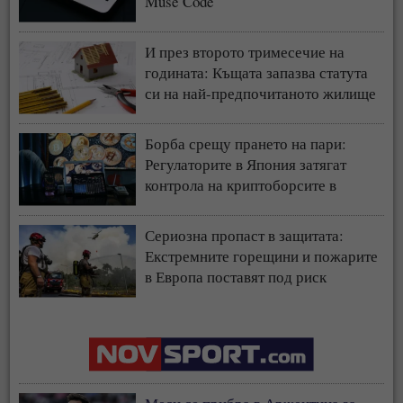
Muse Code
И през второто тримесечие на
годината: Къщата запазва статута
си на най-предпочитаното жилище
у нас
Борба срещу прането на пари:
Регулаторите в Япония затягат
контрола на криптоборсите в
страната
Сериозна пропаст в защитата:
Екстремните горещини и пожарите
в Европа поставят под риск
застрахователния модел