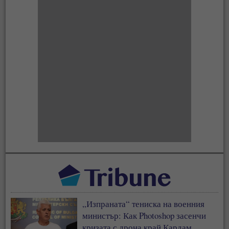
„Изпраната“ тениска на военния
министър: Как Photoshop засенчи
кризата с дрона край Кардам