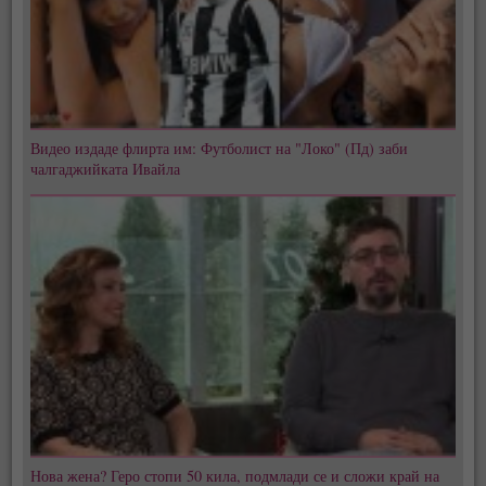
Видео издаде флирта им: Футболист на "Локо" (Пд) заби
чалгаджийката Ивайла
Нова жена? Геро стопи 50 кила, подмлади се и сложи край на