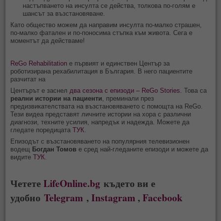
настъпването на инсулта се действа, толкова по‑голям е
шансът за възстановяване.
Като общество можем да направим инсулта по‑малко страшен,
по‑малко фатален и по‑поносима стъпка към живота. Сега е
моментът да действаме!
ReGo Rehabilitation
е първият и единствен Център за
роботизирана рехабилитация в България. В него пациентите
разчитат на
Центърът е заснел
два сезона с епизоди – ReGo Stories.
Това са
реални истории на пациенти
, преминали през
предизвикателствата на възстановяването с помощта на ReGo.
Тези видеа представят личните истории на хора с различни
диагнози, техните усилия, напредък и надежда. Можете да
гледате поредицата
ТУК
.
Епизодът с възстановяването на популярния телевизионен
водещ
Богдан Томов
е сред най-гледаните епизоди и можете да
видите
ТУК
.
Четете
LifeOnline.bg
където ви е
удобно
Telegram
,
Instagram
,
Facebook