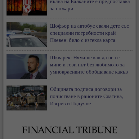
вълна на Балканите е предпоставка
за пожари
Шофьор на автобус свали дете със
специални потребности край
Плевен, било с изтекла карта
Шкварек: Нямаше как да не се
мине и този път без любимото за
умнокрасивите обобщаване какъв
прост, дивашки народ от
антисемити сме българите
Общината подписа договори за
почистване в районите Слатина,
Изгрев и Подуяне