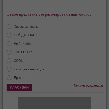
От кое предаване сте разочаровани най-много?
Харесвам всички!
КОЙ ДА ЗНАЕ?
Hell's Kitchen
THE FLOOR
COOLt
Като две капки вода
Ергенът
Покажи резултати