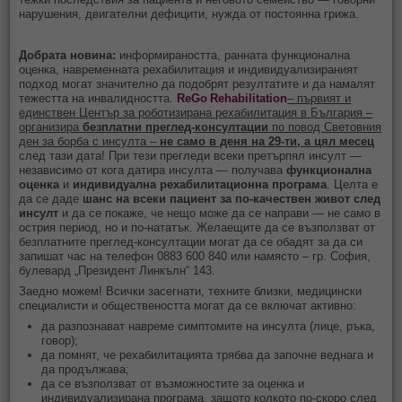
нарушения, двигателни дефицити, нужда от постоянна грижа.
Добрата новина:
информираността, ранната функционална
оценка, навременната рехабилитация и индивидуализираният
подход могат значително да подобрят резултатите и да намалят
тежестта на инвалидността.
ReGo Rehabilitation
– първият и
единствен Център за роботизирана рехабилитация в България –
организира
безплатни преглед‑консултации
по повод Световния
ден за борба с инсулта –
не само в деня на 29-ти, а цял месец
след тази дата! При тези прегледи всеки претърпял инсулт —
независимо от кога датира инсулта — получава
функционална
оценка
и
индивидуална рехабилитационна програма
. Целта е
да се даде
шанс на всеки пациент за по‑качествен живот след
инсулт
и да се покаже, че нещо може да се направи — не само в
острия период, но и по‑нататък. Желаещите да се възползват от
безплатните преглед-консултации могат да се обадят за да си
запишат час на телефон 0883 600 840 или намясто – гр. София,
булевард „Президент Линкълн“ 143.
Заедно можем! Всички засегнати, техните близки, медицински
специалисти и обществеността могат да се включат активно:
да разпознават навреме симптомите на инсулта (лице, ръка,
говор);
да помнят, че рехабилитацията трябва да започне веднага и
да продължава;
да се възползват от възможностите за оценка и
индивидуализирана програма, защото колкото по‑скоро след