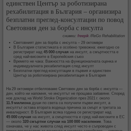
единствен Център за роботизирана
рехабилитация в България – организира
безплатни преглед‑консултации по повод
Световния ден за борба с инсулта
снимки:
freepik
/ReGo Rehabilitation
Световният ден за борба с инсулта – 29 октомври
В България статистиката е особено тревожна: ежегодно се
регистрират над
45 000 случая
на инсулт, а смъртността е
сред най‑високите в Европейския съюз
Времето не чака: Важността на функционалната оценка и
индивидуалната рехабилитация след инсулт
Безплатни преглед‑консултации в първия и единствен
Център за роботизирана рехабилитация в България
На 29 октомври отбелязваме Световен ден за борба с инсулта —
ден, който ни напомня, че инсултът не прощава забавяне. Според
нов доклад на World Stroke Organization през 2021 г. около
11.9 милиона
души по света са получили първи инсулт, а
инсултът остава втората водеща причина за смърт и третата за
инвалидност. В България всяка година се регистрират над
45 000 случая
на инсулт, а смъртността е сред най‑високите в ЕС
— около
320 смъртни случаи на 100 000 население
. Това
означава, че у нас живота след инсулт често е съпроводен с
тежки последствия за пациента и неговото семейство — говорни