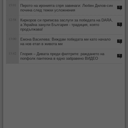
15:01
Перото на иронията спря завинаги: Любен Дилов-син
0
почина след тежки усложнения
12:58
Киркоров си приписва заслуги за победата на DARA,
а Украйна занули България - традиция, която
0
продължава!
13:00
Емона Василева: Виждам победата ми като начало
0
на нов етап в живота ми
13:42
Глория – Дивата преди филтрите: раждането на
0
попфолк пантеона в едно забравено ВИДЕО