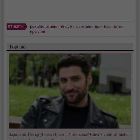
рехабилитация
,
инсулт
,
световен ден
,
безплатен
ЕТИКЕТИ
преглед
Горещо
Заряза ли Петър Дочев Ирмена Чичикова? След 8 години любов