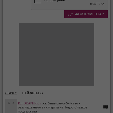
СВЕЖО
НАЙ-ЧЕТЕНО
13:18
КЛЮКАРНИК »
Уж беше самоубийство -
0
разследването за смъртта на Тодор Славков
продължава