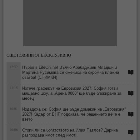
ОЩЕ НОВИНИ ОТ ЕКСКЛУЗИВНО
12:32
Първо в LifeOnline! Вълчо Арабаджиев Младши и
Мартина Русимова сe oжениха на скромна плажна
0
сватба! (СНИМКИ)
13:15
Изтече графикът на Евровизия 2027: София готви
мащабно шоу, а „Арена 8888“ ще бъде блокирана за
0
месец
16:01
Издадоха се: София ще бъде домакин на „Евровизия“
2027! Кадър от БНТ подсказа, че решението вече е
0
взето
16:06
Стопи ли се богатството на Илия Павлов? Дарина
0
разпродава имот след имот!