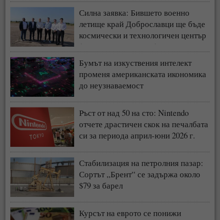
Силна заявка: Бившето военно
летище край Доброславци ще бъде
космически и технологичен център
(СНИМКИ + ВИДЕО)
Бумът на изкуствения интелект
променя американската икономика
до неузнаваемост
Ръст от над 50 на сто: Nintendo
отчете драстичен скок на печалбата
си за периода април-юни 2026 г.
Стабилизация на петролния пазар:
Сортът „Брент“ се задържа около
$79 за барел
Курсът на еврото се понижи