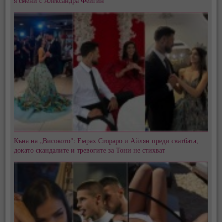
я смени с Александра Фейгин
Къна на „Високото": Емрах Стораро и Айлян преди сватбата,
докато скандалите и тревогите за Тони не стихват