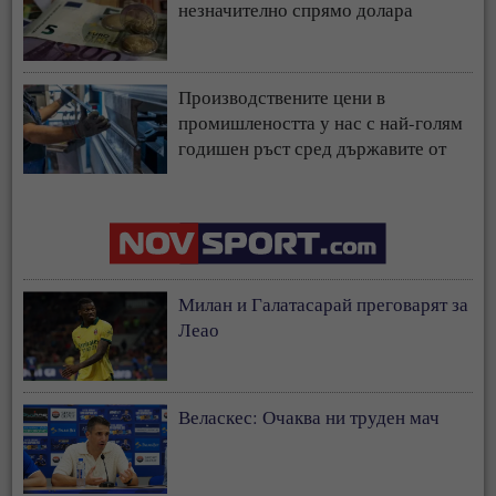
незначително спрямо долара
Производствените цени в
промишлеността у нас с най-голям
годишен ръст сред държавите от
ЕС
Милан и Галатасарай преговарят за
Леао
Веласкес: Очаква ни труден мач